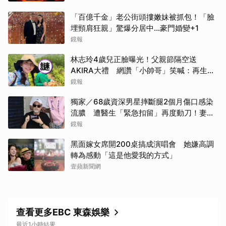
「百億千金」老公街頭摟嫩妹被抓包！「臉
埋頸肩狂親」驚爆分居中...豪門婚變+1
鏡報
林志玲4歲兒正臉曝光！父親節隔空送
AKIRA大禮 網讚「小帥哥」笑喊：再生一
個
鏡報
獨家／68歲資深男星摔斷腿2個月傷口感染
流膿 遭醫生「緊急扣留」再度動刀！妻心
力交瘁曝現況
鏡報
黑面嫁女席開200桌搞成演唱會 她嫌高調
轉為感動「這是他愛我的方式」
壹蘋新聞網
查看更多EBC 東森娛樂
最近1小時結果