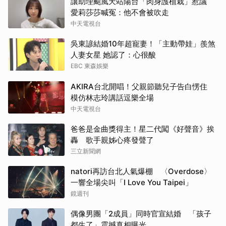
讓助理颱風天站陽台「肉身護植栽」惹議
愛莉莎莎喊冤：他不會被吹走
中天電視台
吳東諺結婚10年超寵妻！「主動帶娃」羨煞
人妻女星 她認了：心很酸
EBC 東森娛樂
AKIRA台北開唱！父親節聽兒子告白愣住
模仿林志玲講話逗樂全場
中天電視台
爸爸是金曲獎得主！星二代闖《好聲音》挨
轟 歌手親姊心疼發聲了
三立新聞網
natori再訪台北人氣爆棚 〈Overdose〉
一響全場尖叫「I Love You Taipei」
鏡週刊
偶像男團「2成員」同時官宣結婚 「孩子
都生了」震撼真相曝光