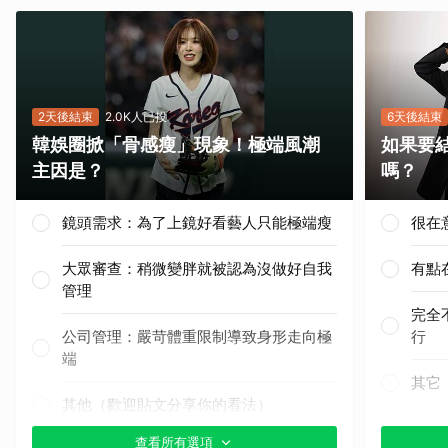
2天後結束
2.0K人已投
6天後結束
韓娛圈掀「骨感瘦」現象！極端風潮
如果要
主因是？
嗎？
鏡頭需求：為了上鏡好看藝人只能極端瘦
很在
大眾審查：稍微變胖就被認為沒做好自我
有點
管理
完全
公司管理：嚴苛體重限制導致身形走向極
行
端
其它
其他（歡迎貼文分享你的看法）
查看所有選項