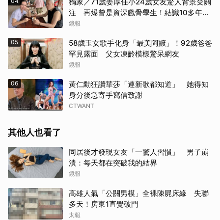
04
獨家／71歲姜厚任小24歲女友驚人背景受關
注 再爆曾是資深戲骨學生！結識10多年私
下為人曝光
鏡報
05
58歲玉女歌手化身「最美阿嬤」！92歲爸爸
罕見露面 父女凍齡模樣驚呆網友
鏡報
06
黃仁勳狂讚華莎「連新歌都知道」 她得知
身分後急寄手寫信致謝
CTWANT
其他人也看了
同居後才發現女友「一驚人習慣」 男子崩
潰：每天都在突破我的結界
鏡報
高雄人氣「公關男模」全裸陳屍床緣 失聯
多天！房東1直覺破門
太報