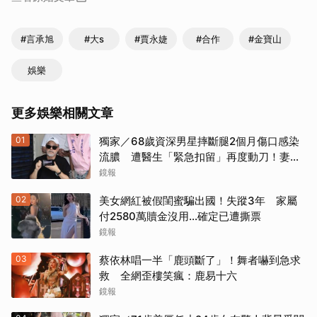
#言承旭
#大s
#賈永婕
#合作
#金寶山
娛樂
更多娛樂相關文章
01
獨家／68歲資深男星摔斷腿2個月傷口感染
流膿 遭醫生「緊急扣留」再度動刀！妻心
力交瘁曝現況
鏡報
02
美女網紅被假閨蜜騙出國！失蹤3年 家屬
付2580萬贖金沒用…確定已遭撕票
鏡報
03
蔡依林唱一半「鹿頭斷了」！舞者嚇到急求
救 全網歪樓笑瘋：鹿易十六
鏡報