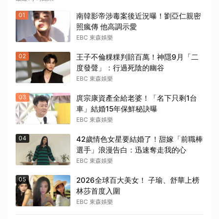
01
南韓影帝涉毒案後近況曝！劉亞仁親密
照瘋傳 他高調示愛
EBC 東森娛樂
02
王子不倫粿粿判賠百萬！神隱9月「二
度發聲」：行過死陰的幽谷
EBC 東森娛樂
03
庹宗康資產全給老婆！「名下只剩1台
車」結婚15年保鮮秘訣曝
EBC 東森娛樂
04
42歲情色女星要結婚了！甜嫁「前職棒
選手」浪漫告白：迅速奪走我的心
EBC 東森娛樂
05
2026全球百大美女！ 子瑜、舒華上榜
林莎首度入圍
EBC 東森娛樂