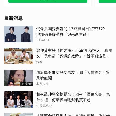
最新消息
偶像男團雙喜臨門！2成員同日宣布結婚
他加碼曝好消息「迎來新生命」
CTWANT
取消
鄭仲茵主持《神之路》不滿1年就換人 感謝
文一長串卻「獨漏許效舜」：說不難過是騙
人的
鏡報
周渝民不准女兒交男友！開「天價聘金」驚
呆喻虹淵
影音
非凡娛樂
和家馨帥兒金榜題名！相中「百萬名畫」當
升學禮 何豪傑自嘲漏氣買不起
中天電視台
才連莊金鐘紅毯主持！夏和熙突曝「像被卡