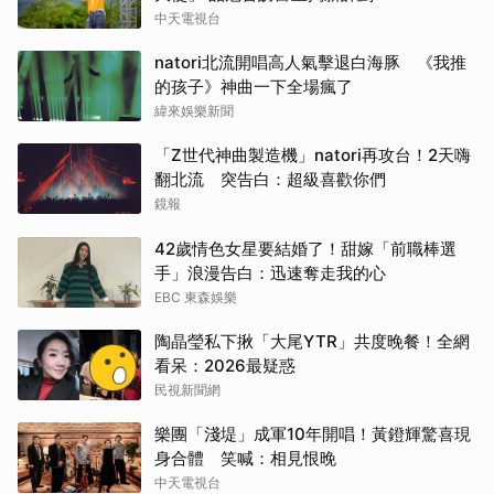
中天電視台
natori北流開唱高人氣擊退白海豚 《我推
的孩子》神曲一下全場瘋了
緯來娛樂新聞
「Z世代神曲製造機」natori再攻台！2天嗨
翻北流 突告白：超級喜歡你們
鏡報
42歲情色女星要結婚了！甜嫁「前職棒選
手」浪漫告白：迅速奪走我的心
EBC 東森娛樂
陶晶瑩私下揪「大尾YTR」共度晚餐！全網
看呆：2026最疑惑
民視新聞網
樂團「淺堤」成軍10年開唱！黃鐙輝驚喜現
身合體 笑喊：相見恨晚
中天電視台