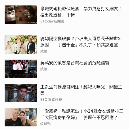
摩鐵約砲拒戴保險套 暴力男怒打女網友！
搜出改造槍、手銬
ETtoday新聞雲
婆媳隔空撕破臉？台玻夫人還原長子離世2
原因 「手機千金」不忍了：如其說還需要
離開嗎？
鏡報
蔣萬安的憤怒是台灣社會的危險信號
鏡報
王凱生前暴瘦引關注！經紀人曝光「關鍵主
因」
EBC 東森娛樂
「愛露奶」私訊流出！小24歲女友爆當小三
「大鬧病房氣孕婦」 姜厚任不忍回應了
鏡週刊