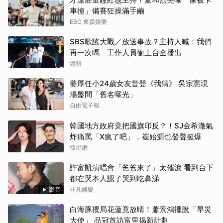
車撞」備賽狂操滿手繭
EBC 東森娛樂
SBS歌謠大戰／放送事故？主持人喊：我們
再一次嗎 工作人員衝上台全播出
鏡報
姜厚任小24歲女友昔登《我猜》 吳宗憲現
場盤問「舊名曝光」
自由電子報
韓國地方政府竟把國旗印反？！SJ金希澈氣
炸痛罵「X瘋了吧」，崔始源也發聲挺爆
韓星網
許富凱演唱會「爸爸來了」太催淚 看到台下
都在哭本人認了哭到吃鼻涕
影音
非凡娛樂
白海豚攪局花蓮竟放晴！蕭景鴻擺脫「旱災
大使」 品冠首訪富里揭新計劃