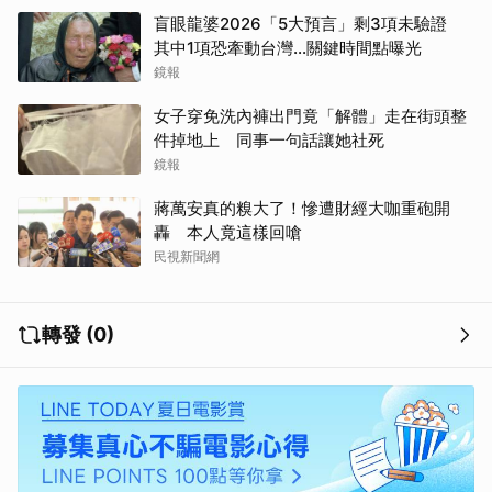
盲眼龍婆2026「5大預言」剩3項未驗證
其中1項恐牽動台灣...關鍵時間點曝光
鏡報
女子穿免洗內褲出門竟「解體」走在街頭整
件掉地上 同事一句話讓她社死
鏡報
蔣萬安真的糗大了！慘遭財經大咖重砲開
轟 本人竟這樣回嗆
民視新聞網
轉發 (0)