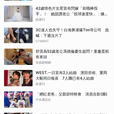
42歲情色片女星宣布閃嫁「前職棒投
手」！ 她甜讚老公「投球速度快」：擄獲
我的心
鏡週刊
3C達人也失守！白海豚灌爆Tim哥公司 急
喊：下週沒片了
CTWANT
舒淇為52歲老公馮德倫慶生超閃！童趣蛋糕
有來頭
壹蘋新聞網
WEST.一日宣布2人結婚 濱田崇裕、重岡
大毅同日報喜 7人團已有4人結婚
鏡週刊
「網紅老爸」父親節特映會 演員合影(圖)
中央通訊社