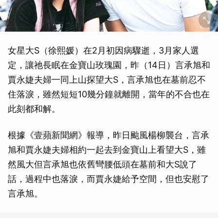
女星大S（徐熙媛）在2月初因病驟逝，3月家人選
定，讓祂長眠在金寶山玫瑰園，昨（14日）言承旭和
賈永婕夫婦一同上山探望大S，言承旭也在墓前忍不
住落淚，雖然短短10幾分鐘就離開，當年的不合也在
此刻都和解。
根據《壹蘋新聞網》報導，昨日颱風楊柳襲台，言承
旭和賈永婕夫婦相約一起去到金寶山上看望大S，雖
然風大但言承旭也依舊彎腰低頭在墓前和大S說了
話，過程中也落淚，而賈永婕給予空間，但也安慰了
言承旭。