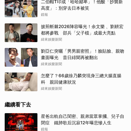
二伯帽T印成「哈哈鄙卑」！他酸「抄襲新
高度」：別穿去日本被笑
鏡報
披荊斬棘2026陣容曝光！余文樂 、劉耕宏
都將參戰 邵兵「父子檔」成最大亮點
緯來娛樂新聞
劉亞仁突曬「男男親密照」！臉貼臉、親吻
畫面曝光 昔日緋聞再被翻出
緯來娛樂新聞
怎麼了？66歲徐乃麟突現身三總大腸直腸
科 親回健康狀況
緯來娛樂新聞
繼續看下去
星爸出軌自己閨密、親弟當眾掌摑、兒子自
閉症 鐵肺歌后沉寂12年曝悲慘人生
鏡報