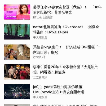
姜厚任小24歲女友曾登《我猜》！ 「18年
前片段被挖」昔舊名曝光
ETtoday星光雲
natori北流飆神曲〈Overdose〉 燃爆全
場告白：I love Taipei
中天電視台
馮德倫52歲生日！ 舒淇結婚10年甜曬「一
家四口照」慶祝
CTWANT
李李仁當爸20年！全家福合體「大尾油土
伯」網看傻：超迷惑
三立新聞網
jo0ji、yama強碰白海豚仍爆滿
UVERworld宣布11月攻台開專場
中天電視台