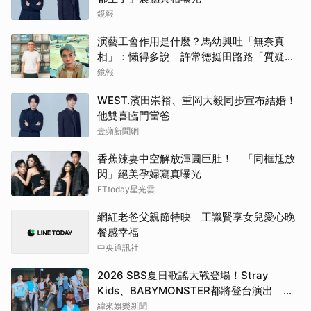
鏡報
演藝工會作用是什麼？馬幼興吐「無奈真
相」：懶得多說 許常德挺田路路「質疑曹
雨婷神隱」
鏡報
WEST.濱田崇裕、重岡大毅同步宣布結婚！
他雙喜臨門當爸
壹蘋新聞網
香蕉辣妻中空解放渾圓巨肚！ 「同框尪放
閃」絕美孕婦寫真曝光
ETtoday星光雲
網紅老爸父親節特映 王識賢享女兒愛心晚
餐感幸福
中央通訊社
2026 SBS夏日歌謠大戰登場！Stray
Kids、BABYMONSTER都將登台演出 陣
容直播時間一次看
緯來娛樂新聞