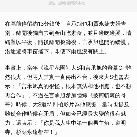
廣告（請繼續閱讀本文）
在墓前停留約13分鐘後，言承旭也和賈永婕夫婦告
別，離開後獨自去到金山吃素食，並且邊吃邊哭，情
緒難以平復，隨後離開餐廳後，言承旭也開的緩慢，
沿途還將車窗搖下，即便下雨也沒有關上。
事實上，當年《流星花園》大S和言承旭的螢幕CP雖
然很火，但兩人其實一直傳出不合，後來大S也曾表
示：「言承旭真的很怪，根本無法和他相處，也不想
再合作」，不過在言承旭參加陸綜《披荊斬棘的哥
哥》時候，大S還特別拍影片為他應援，當時也提及
雖然合作時候有矛盾，但如今已經長大變的很有魅
力，還表示：「你是我人生中第一個男主角，道明
寺。杉菜永遠都在！」