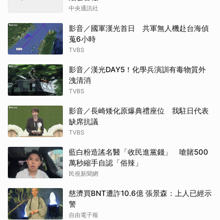
中央通訊社
影音／國軍漢光首日 共軍無人機赴台海偵
蒐6小時
TVBS
影音／漢光DAY5！化學兵演訓有毒物質外
洩清消
TVBS
影音／長崎矮化原爆典禮座位 我駐日代表
缺席抗議
TVBS
藍白粉造謠名醫「收民進黨錢」 嗆賭500
萬秒縮手自認「俗辣」
民視新聞網
慈濟買BNT遭詐10.6億 張景森：上人已經示
警
自由電子報