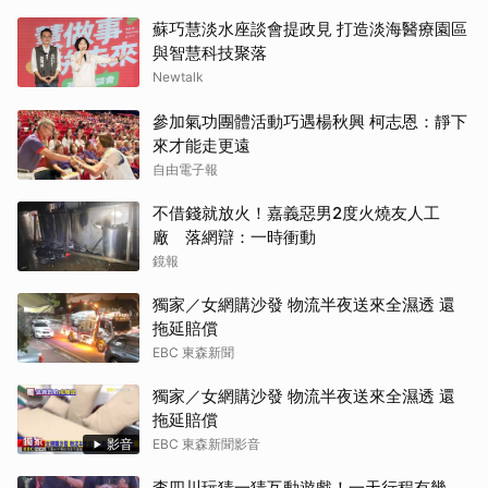
蘇巧慧淡水座談會提政見 打造淡海醫療園區
與智慧科技聚落
Newtalk
參加氣功團體活動巧遇楊秋興 柯志恩：靜下
來才能走更遠
自由電子報
不借錢就放火！嘉義惡男2度火燒友人工
廠 落網辯：一時衝動
鏡報
獨家／女網購沙發 物流半夜送來全濕透 還
拖延賠償
EBC 東森新聞
獨家／女網購沙發 物流半夜送來全濕透 還
拖延賠償
影音
EBC 東森新聞影音
李四川玩猜一猜互動遊戲！一天行程有幾