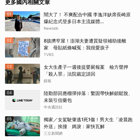
更多國內相關文章
01
鬧大了！ 不爽配合中國 李逸洋缺席長崎原
爆紀念式登多日本主流媒體...
Newtalk
02
8孩擠窄屋！澎湖夫妻遭質疑領補助後離
家 母貼紙條喊冤：我很愛孩子
TVBS
03
女大生產子一週後提嬰屍報案 檢方聲押
「殺人罪」法院裁定請回
鏡報
04
陸勤部回應榴彈掉落：繫固帶快解鎖鬆脫、
未裝引信藥包
中央通訊社
05
獨家／女駕駛肇逃1死1傷！男大生「凌晨跑
外送」挨撞 媽淚：家快瓦解
三立新聞網