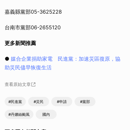
嘉義縣黨部05-3625228
台南市黨部06-2655120
更多新聞推薦
●
媒合企業捐助家電 民進黨：加速災區復原，協
助災民儘早恢復生活
查看原始文章
#民進黨
#災民
#申請
#黨部
#丹娜絲颱風
國內