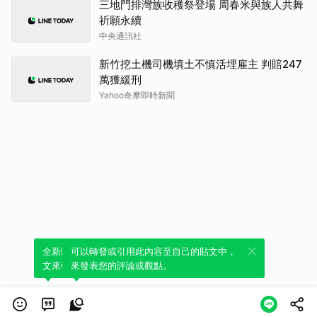
三地門排灣族收穫祭登場 周春米與族人共舞
祈願永續
中央通訊社
新竹挖土機司機填土不慎活埋雇主 判賠247
萬獲緩刑
Yahoo奇摩即時新聞
全新體驗！一鍵引用此內容，透過發布貼
可以轉發或引用此內容至自己的貼文中，
文來輕鬆表達個人立場。
來發表您的評論或觀點。