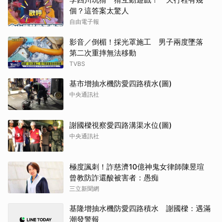
個？這答案太驚人
自由電子報
影音／倒楣！採光罩施工 男子兩度墜落
第二次重摔無法移動
TVBS
基市增抽水機防愛四路積水(圖)
中央通訊社
謝國樑視察愛四路溝渠水位(圖)
中央通訊社
極度諷刺！詐慈濟10億神鬼女律師陳昱瑄
曾教防詐還酸被害者：愚痴
三立新聞網
基隆增抽水機防愛四路積水 謝國樑：遇滿
潮發警報