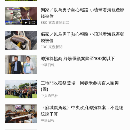
獨家／以為男子熱心報路 小琉球看海龜產卵
錢被偷
影音
EBC 東森新聞影音
獨家／以為男子熱心報路 小琉球看海龜產卵
錢被偷
EBC 東森新聞
總預算協商 綠盼爭議案降至100案以下
中華日報
三地門收穫祭登場 周春米參與百人圍舞
(圖)
中央通訊社
〈府城廣角鏡〉中央政府總預算案，不是總
統說了算
中華日報