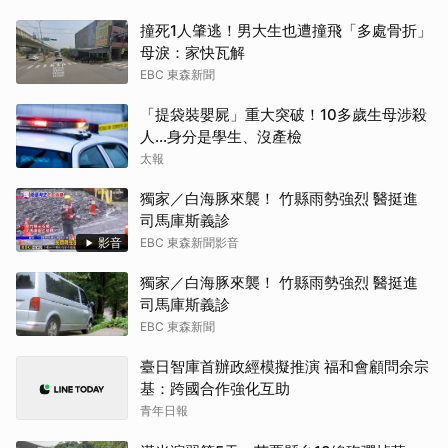
撞死1人肇逃！男大生也遭撞飛「多處骨折」
母淚：家快瓦解
EBC 東森新聞
「提袋裝嬰屍」重大突破！10多歲生母涉殺
人...身分是學生、沒產檢
太報
獨家／白海豚來襲！ 竹縣雨勢強烈 醫挺進
司馬庫斯義診
影音
EBC 東森新聞影音
獨家／白海豚來襲！ 竹縣雨勢強烈 醫挺進
司馬庫斯義診
EBC 東森新聞
臺日智庫首辦政經模擬推演 福和會顧問余宗
基：跨國合作強化互助
青年日報