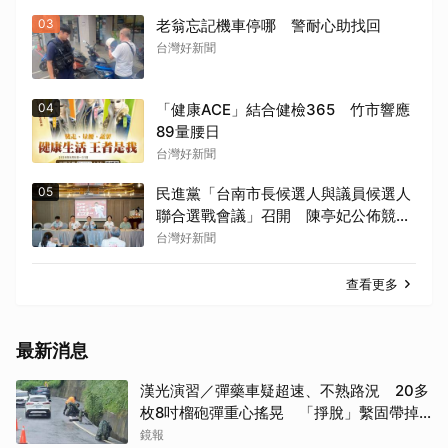
03
老翁忘記機車停哪 警耐心助找回
台灣好新聞
04
「健康ACE」結合健檢365 竹市響應
89量腰日
台灣好新聞
05
民進黨「台南市長候選人與議員候選人
聯合選戰會議」召開 陳亭妃公佈競總
組織架構
台灣好新聞
查看更多
最新消息
漢光演習／彈藥車疑超速、不熟路況 20多
枚8吋榴砲彈重心搖晃 「掙脫」繫固帶掉
水溝
鏡報