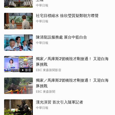
中華日報
社宅目標縮水 徐欣瑩質疑鄭朝方噤聲
中華日報
陳清龍設服務處 展台中藍白合
中華日報
獨家／馬庫斯2號橋毀才剛搶通！ 又迎白海
豚挑戰
影音
EBC 東森新聞影音
獨家／馬庫斯2號橋毀才剛搶通！ 又迎白海
豚挑戰
EBC 東森新聞
漢光演習 首次引入隨軍記者
中華日報