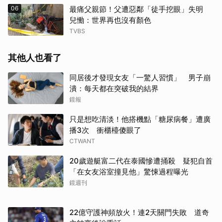
06
最痛父親節！父遭惡鄰「徒手挖眼」失明
兒慟：世界再也沒有顏色
TVBS
其他人也看了
同居後才發現女友「一驚人習慣」 男子崩
潰：每天都在突破我的結界
鏡報
只是想吃清淡！他搭機點「糖尿病餐」遭廣
播3次 衝櫃檯傻眼了
CTWANT
20歲遊艇富二代在泰國慘遭捅殺 疑犯自首
「在女友浴室撞見他」驚悚過程曝光
鏡週刊
22億守護神頻放火！連2天關門失敗 道奇