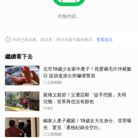
尚無內容。
內容已至結尾。請注意，部分內容可能未顯示。
查看資訊
繼續看下去
北市19歲少女家中產子！死嬰藏毛巾伴屍數
日 提袋進派出所嚇壞警員
三立新聞網
最痛父親節！父遭惡鄰「徒手挖眼」失明
兒慟：世界再也沒有顏色
TVBS
瞞家人產子藏屍！19歲女大生身分、背景曝
光 驚見「產檢紀錄全空白」
三立新聞網