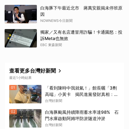
白海豚下午最近北市 蔣萬安親揭未停班原
因
NOWNEWS今日新聞
獨家／又有名店遭冒用詐騙！卡通園怒：投
訴Meta也無效
EBC 東森新聞
查看更多台灣好新聞
取消
最近1小時結果
01
「看到陳時中我就氣！」館長曬「3劑
高端」小黃卡 揭民進黨發財真相：青
鳥全失智了嗎？
台灣好新聞
02
白海豚颱風持續降雨蓄水率達98% 石
門水庫啟動阿姆坪防淤隧道沖淤
台灣好新聞