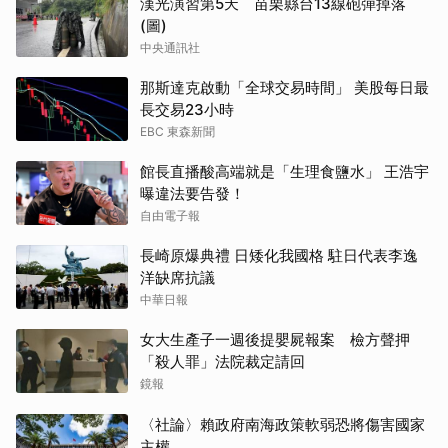
漢光演習第5天 苗栗縣台13線砲彈掉落
(圖)
中央通訊社
那斯達克啟動「全球交易時間」 美股每日最
長交易23小時
EBC 東森新聞
館長直播酸高端就是「生理食鹽水」 王浩宇
曝違法要告發！
自由電子報
長崎原爆典禮 日矮化我國格 駐日代表李逸
洋缺席抗議
中華日報
女大生產子一週後提嬰屍報案 檢方聲押
「殺人罪」法院裁定請回
鏡報
〈社論〉賴政府南海政策軟弱恐將傷害國家
主權