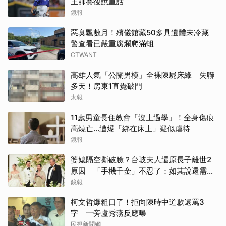
主帥賽後說重話
鏡報
惡臭飄數月！殯儀館藏50多具遺體未冷藏
警查看已嚴重腐爛爬滿蛆
CTWANT
高雄人氣「公關男模」全裸陳屍床緣 失聯
多天！房東1直覺破門
太報
11歲男童長住教會「沒上過學」！全身傷痕
高燒亡…遭爆「綁在床上」疑似虐待
鏡報
婆媳隔空撕破臉？台玻夫人還原長子離世2
原因 「手機千金」不忍了：如其說還需要
離開嗎？
鏡報
柯文哲爆粗口了！拒向陳時中道歉還罵3
字 一旁盧秀燕反應曝
民視新聞網