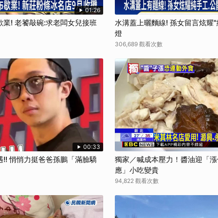
01:26
業! 老饕敲碗:求老闆女兒接班
水溝蓋上曬麵線! 孫女留言炫耀
燈
306,689 觀看次數
00:33
!! 悄悄力挺爸爸孫鵬「滿臉驕
獨家／喊成本壓力！醬油迎「漲
應」小吃變貴
94,822 觀看次數