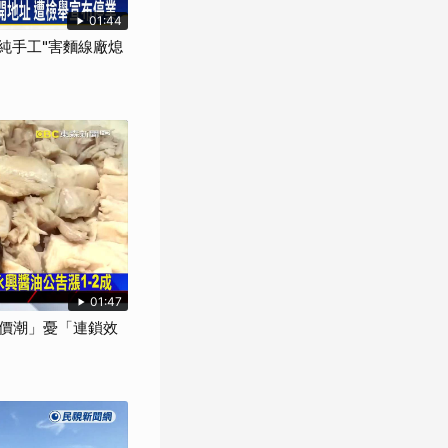
01:44
"純手工"害麵線廠熄
01:47
價潮」憂「連鎖效