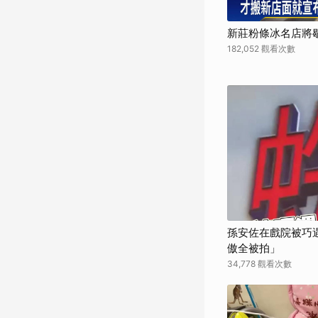
新莊粉條冰名店將歇
182,052 觀看次數
孫安佐在戲院被巧遇
傲全被拍」
34,778 觀看次數