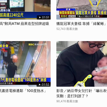
取消
01:51
高"郵局ATM 蘋果造型招牌超吸
獵龍冠軍夫妻檔 靠捕「綠鬣蜥
52,743 觀看次數
01:52
書搭電梯遭鄰「100度熱水」
影音／納豆帶女兒打針「嚇出表
笑翻：是打到誰了？
90,476 觀看次數