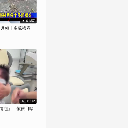
01:57
」月領十多萬禮券
01:02
情包」 依依目睹