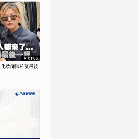
01:05
來送化妝師陳聆薇最後