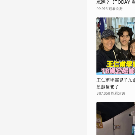
罵翻？【TODAY 
99,916 觀看次數
王仁甫學霸兒子加拿
超越爸爸了
367,656 觀看次數