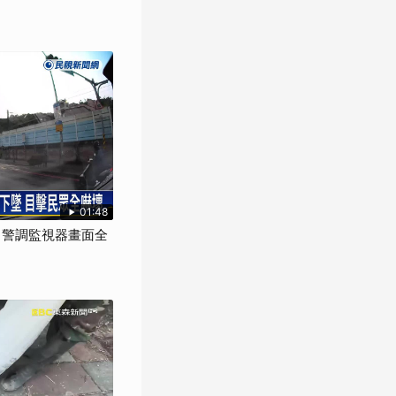
01:48
" 警調監視器畫面全