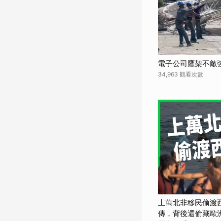
電子公司鷹架不敵
34,963 觀看次數
上萬北非移民偷渡
傳，背後還偷藏歐