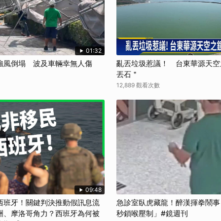
01:32
強風倒塌 波及車輛幸無人傷
亂丟垃圾惹議！ 台東華源天空
丟石＂
12,889 觀看次數
09:48
西班牙！關鍵判決推動假訊息流
急診室臥虎藏龍！醉漢揮拳鬧事
洲、摩洛哥角力？西班牙為何被
秒鎖喉壓制」#鏡週刊