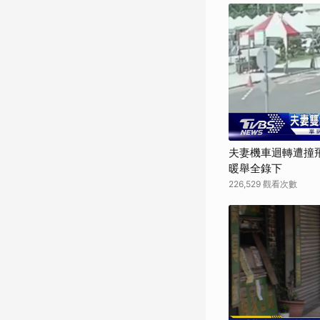
夫妻機車迴轉遭撞
暖舉全錄下
226,529 觀看次數