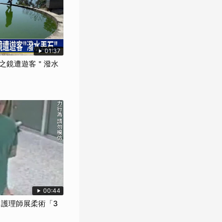
01:37
之鏡遭遊客＂潑水
00:44
 護理師展柔術「3