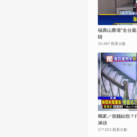
福壽山農場"全台最
睛
30,667 觀看次數
獨家／借錢結怨？代
淋頭
277,923 觀看次數