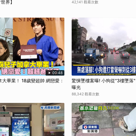
看世界】
42,141 觀看次數
00:48
大畢業！ 18歲變超帥 網戀愛：
驚悚墜樓案曝! 小狗從"3樓墜落
曝光
88,342 觀看次數