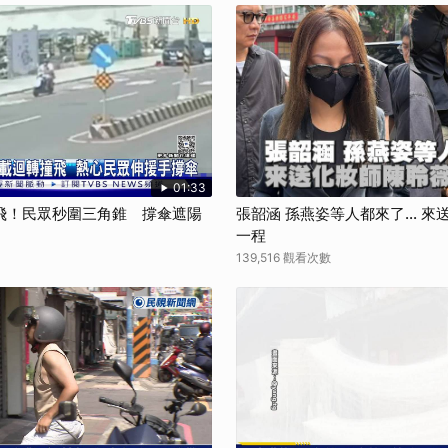
01:33
飛！民眾秒圍三角錐 撐傘遮陽
張韶涵 孫燕姿等人都來了... 
一程
139,516 觀看次數