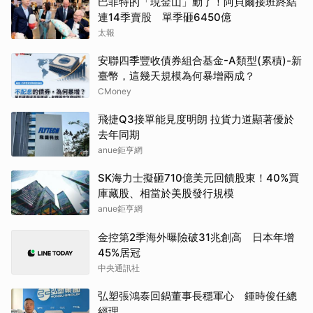
巴菲特的「現金山」動了！阿貝爾接班終結
連14季賣股 單季砸6450億
太報
安聯四季豐收債券組合基金-A類型(累積)-新
臺幣，這幾天規模為何暴增兩成？
CMoney
飛捷Q3接單能見度明朗 拉貨力道顯著優於
去年同期
anue鉅亨網
SK海力士擬砸710億美元回饋股東！40%買
庫藏股、相當於美股發行規模
anue鉅亨網
金控第2季海外曝險破31兆創高 日本年增
45%居冠
中央通訊社
弘塑張鴻泰回鍋董事長穩軍心 鍾時俊任總
經理