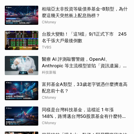
柏瑞亞太非投資等級債券基金-B類型，為什
麼這幾天突然衝上配息熱榜？
CMoney
台股大變動！「這1檔」9/1正式下市 245
名千張大戶最後倒數
TVBS
醫療 AI 評測敲響警鐘，OpenAI、
Anthropic 等主流模型皆陷「資訊遺漏」盲
點
科技新報
富邦基金A類型，33歲老字號憑什麼擠進高
配息前十名？
CMoney
同樣是台灣科技基金，這檔近 1 年漲
148%，路博邁台灣5G股票基金有什麼特
別？
CMoney