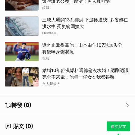
懷孕讓老公養」崩潰：男人真可憐
鏡報
三峽大壩開13孔排洪 下游慘遭殃! 多省泡在
洪水中 受災範圍擴大
Newtalk
道奇止敗得靠他！山本由伸107球無失分
賽後曝身體狀況
鏡報
結婚10年舒淇爆料馮德倫沒求婚！認剛認識
完全不來電：他每一任女友我都很熟
女人我最大
轉發 (0)
貼文 (0)
建立貼文