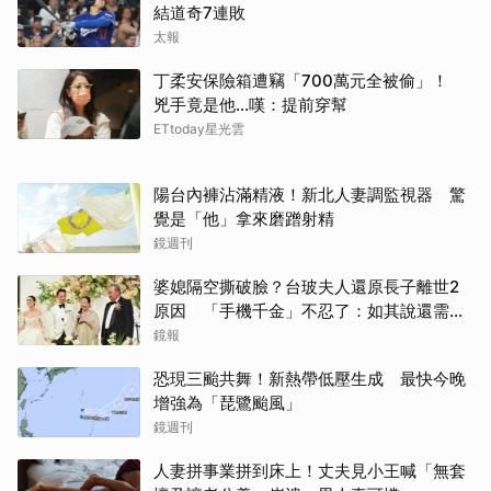
結道奇7連敗
太報
丁柔安保險箱遭竊「700萬元全被偷」！
兇手竟是他...嘆：提前穿幫
ETtoday星光雲
陽台內褲沾滿精液！新北人妻調監視器 驚
覺是「他」拿來磨蹭射精
鏡週刊
婆媳隔空撕破臉？台玻夫人還原長子離世2
原因 「手機千金」不忍了：如其說還需要
離開嗎？
鏡報
恐現三颱共舞！新熱帶低壓生成 最快今晚
增強為「琵鷺颱風」
鏡週刊
人妻拼事業拼到床上！丈夫見小王喊「無套