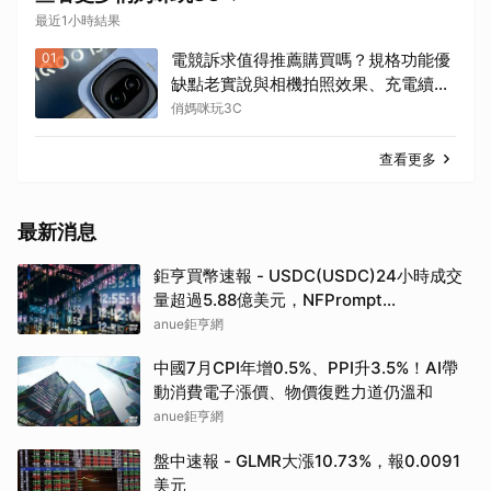
最近1小時結果
01
電競訴求值得推薦購買嗎？規格功能優
缺點老實說與相機拍照效果、充電續航
效能表現評測，iQOO 15R 開箱實測心
俏媽咪玩3C
得分享！
查看更多
最新消息
鉅亨買幣速報 - USDC(USDC)24小時成交
量超過5.88億美元，NFPrompt
Token(NFP)24小時漲幅達66.2%
anue鉅亨網
中國7月CPI年增0.5%、PPI升3.5%！AI帶
動消費電子漲價、物價復甦力道仍溫和
anue鉅亨網
盤中速報 - GLMR大漲10.73%，報0.0091
美元