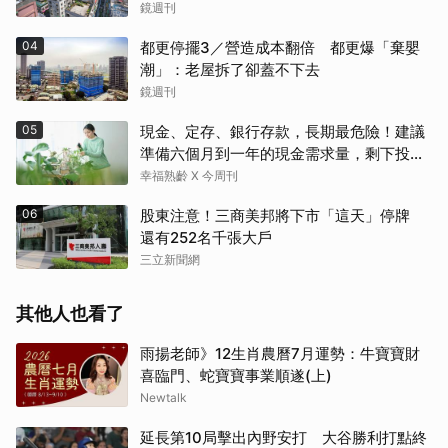
鏡週刊
04
都更停擺3／營造成本翻倍 都更爆「棄嬰
潮」：老屋拆了卻蓋不下去
鏡週刊
05
現金、定存、銀行存款，長期最危險！建議
準備六個月到一年的現金需求量，剩下投資
這2個
幸福熟齡 X 今周刊
06
股東注意！三商美邦將下市「這天」停牌
還有252名千張大戶
三立新聞網
其他人也看了
雨揚老師》12生肖農曆7月運勢：牛寶寶財
喜臨門、蛇寶寶事業順遂(上)
Newtalk
延長第10局擊出內野安打 大谷勝利打點終