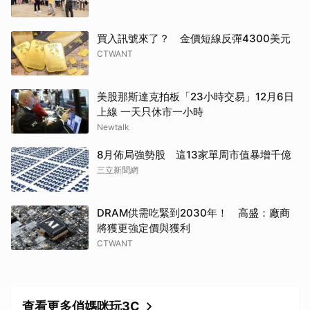
買入訊號來了？ 金價短線反彈4300美元
CTWANT
美股那斯達克拍板「23小時交易」12月6日
上線 一天只休市一小時
Newtalk
8月佈局強勢股 這13家單周市值暴增千億
三立新聞網
DRAM供需吃緊到2030年！ 高盛：廠商
將獲更強定價與獲利
CTWANT
查看更多俏媽咪玩3C