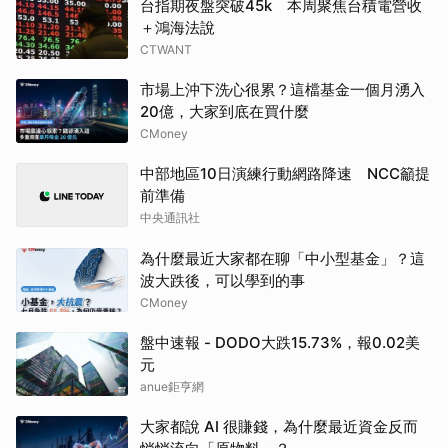
台指期夜盤突破45k 本周聚焦台積電營收
＋鴻海法說
CTWANT
市場上沖下洗心很累？這檔基金一個月湧入
20億，大家到底在買什麼
CMoney
中部地區10日演練行動網路降速 NCC籲提
前準備
中央通訊社
為什麼最近大家都在聊「中小型基金」？這
波大跌後，可以學到的事
CMoney
盤中速報 - DODO大跌15.73%，報0.02美
元
anue鉅亨網
大家都說 AI 很賺錢，為什麼最近資金反而