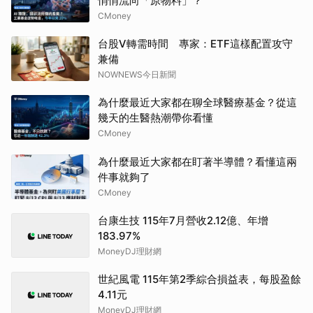
悄悄流向「原物料」？
CMoney
台股V轉需時間 專家：ETF這樣配置攻守
兼備
NOWNEWS今日新聞
為什麼最近大家都在聊全球醫療基金？從這
幾天的生醫熱潮帶你看懂
CMoney
為什麼最近大家都在盯著半導體？看懂這兩
件事就夠了
CMoney
台康生技 115年7月營收2.12億、年增
183.97%
MoneyDJ理財網
世紀風電 115年第2季綜合損益表，每股盈餘
4.11元
MoneyDJ理財網