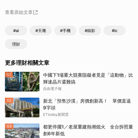
查看原始文章
#ai
#天璣
#手機
#錄影
#ic
理財
更多理財相關文章
01
中國下1場重大競賽阻礙者竟是「這動物」比
輝達晶片還難搞
自由電子報
02
新北「預售沙漠」房價創新高！ 單價直逼
9字頭
ETtoday新聞雲
取消
03
都更停擺1／老屋重建熱潮熄火 全台拆照量
創6年新低