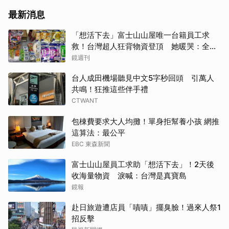
最新消息
「想活下去」富士山山屋唯一台籍員工求
救！台灣超人狂背物資登頂 她暖哭：全世
界只有台灣會這樣
鏡週刊
台人成田機場聽見中文5字秒回頭 引萬人
共鳴！狂推這些伴手禮
CTWANT
包棟費要求大人均攤！單身拒幫養小孩 網推
這算法：最公平
EBC 東森新聞
富士山山屋員工求助「想活下去」！2天後
收海量物資 淚喊：台灣是真寶島
鏡報
赴日旅遊遭店員「嘖嘖」擺臭臉！過來人祭1
招反擊