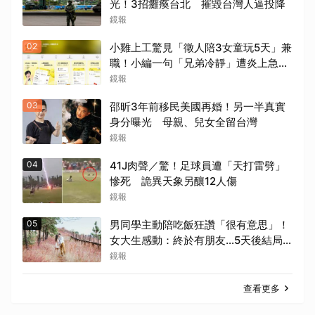
光！3招癱瘓台北 摧毀台灣人逼投降
鏡報
02
小雞上工驚見「徵人陪3女童玩5天」兼
職！小編一句「兄弟冷靜」遭炎上急道
歉
鏡報
03
邵昕3年前移民美國再婚！另一半真實
身分曝光 母親、兒女全留台灣
鏡報
04
41J肉聲／驚！足球員遭「天打雷劈」
慘死 詭異天象另釀12人傷
鏡報
05
男同學主動陪吃飯狂讚「很有意思」！
女大生感動：終於有朋友…5天後結局
超心碎
鏡報
查看更多