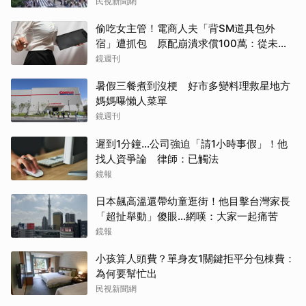
民視新聞網
偷吃女主管！電商人夫「背SM道具包外
宿」遭抓包 原配崩潰求償100萬：從未用
過此類
鏡週刊
暑假三餐煮到沒梗 好市多變料理救星地方
媽媽曝懶人菜單
鏡週刊
遲到1分鐘…公司強迫「請1小時事假」！他
找人資爭論 律師：已觸法
鏡報
日本飆高溫還帶幼童逛街！他目擊台灣家長
「超扯舉動」傻眼...網嘆：大家一起痛苦
鏡報
小孩算人頭費？單身友1關鍵拒平分包棟費：
為何要幫忙出
民視新聞網