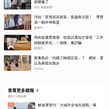
卻猶豫了
EBC 東森新聞
洋妞「穿透視高衩裝」逛越南古蹟！ 導覽
員一動作神救援
鏡週刊
用AI改履歷應徵 收面試通知才發現「工作
經驗被美化」！他嘆：像詐騙
鏡週刊
家禽跑步「內建三軸穩定器」？ 網友：還
以為暴龍在跑步
Styletc
查看更多鏡報
最近1小時結果
01
解放軍密刊「大城市全域失能戰」曝