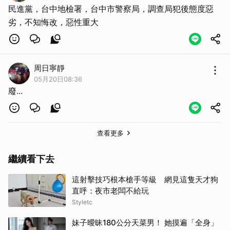
民進黨，台中地檢署，台中市警察局，調查局犯後態度惡
劣，不知悔改，惡性重大
周日寧靜
05月20日08:36
廢...
查看更多
繼續看下去
這射擊技巧根本槍手等級 網見這隻天才狗
直呼：夜市老闆不給玩
Styletc
妹子曖昧180公分天菜男！ 她摸遍「全身」