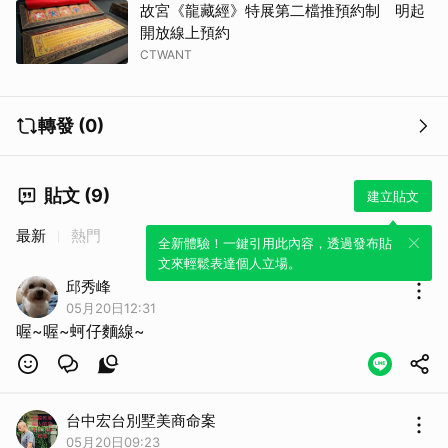
故宮《龍藏經》特展第二檔推預約制 明起
開放線上預約
CTWANT
轉發 (0)
貼文 (9)
建立貼文
最新
熱門
全新體驗！一鍵引用此內容，透過發布貼
文來輕鬆表達個人立場。
邱秀峰
05月20日12:31
喔~喔~蚵仔麵線~
台中宏台別墅美商命案
05月20日09:23