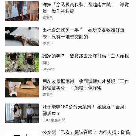
洋妞「穿透視高衩裝」逛越南古蹟！ 導覽
員一動作神救援
鏡週刊
出社會怎找另一半？ 她玩交友軟體好無
奈：只有一堆想交配的
鏡週刊
誰家的狗？ 雙寶跑去沼澤打滾「主人頭很
痛」
Styletc
用AI改履歷應徵 收面試通知才發現「工作
經驗被美化」！他嘆：像詐騙
鏡週刊
妹子曖昧180公分天菜男！ 她摸遍「全身」
卻猶豫了
EBC 東森新聞
公文寫「乙次」是諧音哏？ 內行人揭︰防偽