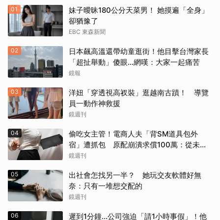
01
妹子曖昧180公分天菜男！ 她摸遍「全身」
卻猶豫了
EBC 東森新聞
02
日本飆高溫還帶幼童逛街！他目擊台灣家長
「超扯舉動」傻眼...網嘆：大家一起痛苦
鏡報
03
洋妞「穿透視高衩裝」逛越南古蹟！ 導覽
員一動作神救援
鏡週刊
04
偷吃女主管！電商人夫「背SM道具包外
宿」遭抓包 原配崩潰求償100萬：從未用
過此類
鏡週刊
05
出社會怎找另一半？ 她玩交友軟體好無
奈：只有一堆想交配的
鏡週刊
06
遲到1分鐘…公司強迫「請1小時事假」！他