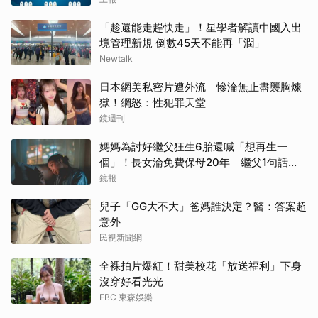
「趁還能走趕快走」！星學者解讀中國入出
境管理新規 倒數45天不能再「潤」
Newtalk
日本網美私密片遭外流 慘淪無止盡襲胸煉
獄！網怒：性犯罪天堂
鏡週刊
媽媽為討好繼父狂生6胎還喊「想再生一
個」！長女淪免費保母20年 繼父1句話嚇
到逃家
鏡報
兒子「GG大不大」爸媽誰決定？醫：答案超
意外
民視新聞網
取消
全裸拍片爆紅！甜美校花「放送福利」下身
沒穿好看光光
EBC 東森娛樂