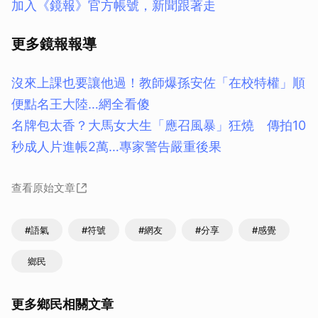
加入《鏡報》官方帳號，新聞跟著走
更多鏡報報導
沒來上課也要讓他過！教師爆孫安佐「在校特權」順
便點名王大陸…網全看傻
名牌包太香？大馬女大生「應召風暴」狂燒 傳拍10
秒成人片進帳2萬…專家警告嚴重後果
查看原始文章
#語氣
#符號
#網友
#分享
#感覺
鄉民
更多鄉民相關文章