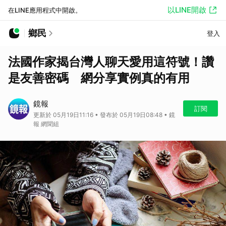
以LINE開啟
在LINE應用程式中開啟。
鄉民
登入
法國作家揭台灣人聊天愛用這符號！讚
是友善密碼 網分享實例真的有用
鏡報
訂閱
更新於 05月19日11:16 • 發布於 05月19日08:48 • 鏡
報 網聞組