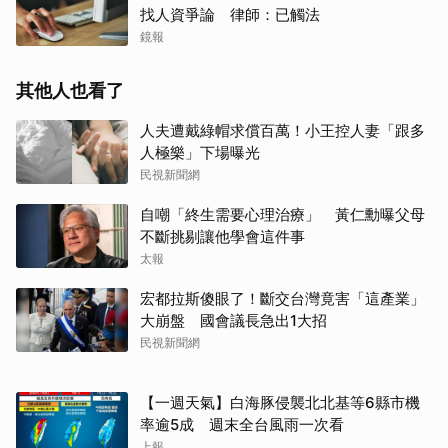
找人資爭論 律師：已觸法
鏡報
其他人也看了
人夫遭戴綠帽求償百萬！小王控人妻「跟多
人極樂」下場曝光
民視新聞網
自嘲「終生需要心理治療」 黃仁勳曝父母
不斷挑剔讓他學會這件事
太報
宏都拉斯傻眼了！斷交台灣竟害「這產業」
大崩盤 國會議長急出1大招
民視新聞網
【一週天氣】白海豚侵襲北北基等6縣市機
率逾5成 週末全台風雨一次看
上報