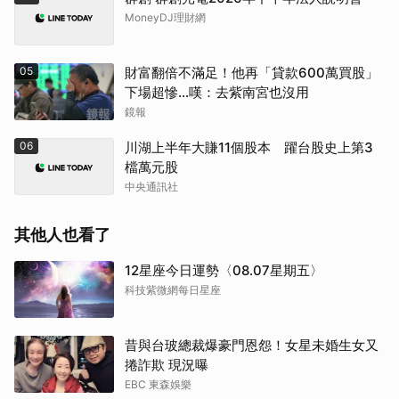
MoneyDJ理財網
05
財富翻倍不滿足！他再「貸款600萬買股」
下場超慘...嘆：去紫南宮也沒用
鏡報
06
川湖上半年大賺11個股本 躍台股史上第3
檔萬元股
中央通訊社
其他人也看了
12星座今日運勢〈08.07星期五〉
科技紫微網每日星座
昔與台玻總裁爆豪門恩怨！女星未婚生女又
捲詐欺 現況曝
EBC 東森娛樂