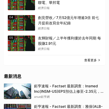
聯電、華邦電
經濟日報
04
創見營收／7月52億元年增逾3倍 前七
月提前改寫全年紀錄
經濟日報
05
友輝財報／上半年獲利優於去年同期 每
股賺2.91元
經濟日報
查看更多
最新消息
鉅亨速報 - Factset 最新調查：Insmed
Inc(INSM-US)EPS預估上修至-2.35元，預
估目標價為197.50元
anue鉅亨網
鉅亨速報 - Factset 最新調查：雅保(ALB-