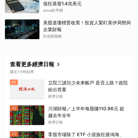
值狂蒸發1.4兆美元
anue鉅亨網
美股道瓊標普收黑！投資人緊盯美伊局勢與
企業財報
民視新聞網
查看更多經濟日報
取消
最近1小時結果
01
立院三讀兒少未來帳戶 是否上路？政院
給出答案
經濟日報
02
川湖財報／上半年每股賺110.96元 超
越去年全年
經濟日報
03
零股市場除了 ETF 小資族狂接鴻海、