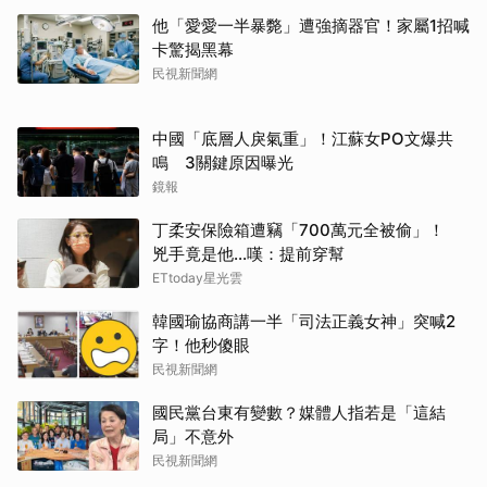
他「愛愛一半暴斃」遭強摘器官！家屬1招喊
卡驚揭黑幕
民視新聞網
中國「底層人戾氣重」！江蘇女PO文爆共
鳴 3關鍵原因曝光
鏡報
丁柔安保險箱遭竊「700萬元全被偷」！
兇手竟是他...嘆：提前穿幫
ETtoday星光雲
韓國瑜協商講一半「司法正義女神」突喊2
字！他秒傻眼
民視新聞網
國民黨台東有變數？媒體人指若是「這結
局」不意外
民視新聞網