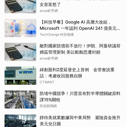
女首富怒了
anue鉅亨網
【科技早餐】Google AI 高層大改組，
Microsoft 一年認列 OpenAI 241 億美元營
收
TechOrange 科技報橘
敵對國家賠償前不放行！伊朗、阿曼研議荷
姆茲管理新制 美以船舶恐遭封鎖
anue鉅亨網
緯創股利2度延發史上首例 金管會說重
話：考慮收回股務自辦
CTWANT
防堵中國競爭！川普宣布對半導體關鍵原料
課15%關稅
民視新聞網
靜待美就業數據與中東局勢 避險資金推升
美元兌日圓