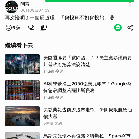
阿綸
06月09日04:03
再次證明了一個硬道理：「會投資不如會投胎」😂
6
繼續看下去
美國通膨要「被降溫」了？民主黨參議員要
川普政府把算法說清楚
anue鉅亨網
AI科學夢撞上2050億美元帳單！Google為
何急著調整哈薩比斯職務
anue鉅亨網
美就業報告前夕股市走軟 伊朗擬限航致油
價大漲
民視新聞網
馬斯克光環不再值錢？特斯拉、SpaceX市