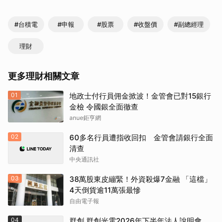
#台積電
#申報
#股票
#收盤價
#副總經理
理財
更多理財相關文章
01
地政士付行員佣金掀波！金管會已對15銀行
金檢 令國銀全面徹查
anue鉅亨網
02
60多名行員遭指收回扣 金管會請銀行全面
清查
中央通訊社
03
38萬股東皮繃緊！外資殺爆7金融 「這檔」
4天倒貨逾11萬張最慘
自由電子報
04
群創 群創光電2026年下半年法人說明會