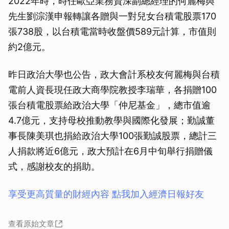
2022年時，時任歐亞業務資深副總經理的何麗梅與
先生劉淙漢申報轉讓各贈與一對兒女台積電股票170
張738股，以台積電當時收盤價589元計算，市值則
約2億元。
昨日政治大學也公告，政大會計系校友何麗梅與台積
電前人資長現任政大商學院教授李瑞華，各捐贈100
張台積電股票給政治大學「仲尼基金」，總市值逾
4.7億元，支持母校推動教學與國際化發展；勤誠董
事長陳美琪也捐給政治大學100張勤誠股票，總計三
人捐款將近6億元，政大預計在6月中旬舉行捐贈儀
式，感謝校友的捐助。
享受更高質量的財經內容 點我加入經濟日報好友
查看原始文章