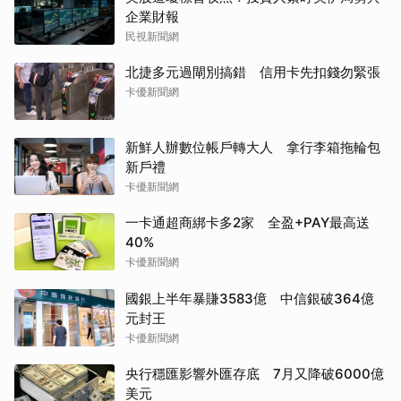
企業財報
民視新聞網
北捷多元過閘別搞錯 信用卡先扣錢勿緊張
卡優新聞網
新鮮人辦數位帳戶轉大人 拿行李箱拖輪包
新戶禮
卡優新聞網
一卡通超商綁卡多2家 全盈+PAY最高送
40%
卡優新聞網
國銀上半年暴賺3583億 中信銀破364億
元封王
卡優新聞網
央行穩匯影響外匯存底 7月又降破6000億
美元