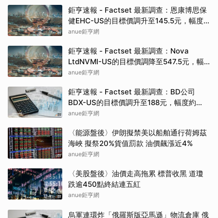
鉅亨速報 - Factset 最新調查：恩康博思保
健EHC-US的目標價調升至145.5元，幅度
約3.93%
anue鉅亨網
鉅亨速報 - Factset 最新調查：Nova
LtdNVMI-US的目標價調降至547.5元，幅
度約8.75%
anue鉅亨網
鉅亨速報 - Factset 最新調查：BD公司
BDX-US的目標價調升至188元，幅度約
5.92%
anue鉅亨網
〈能源盤後〉伊朗擬禁美以船舶通行荷姆茲
海峽 擬祭20%貨值罰款 油價飆漲近4%
anue鉅亨網
〈美股盤後〉油價走高拖累 標普收黑 道瓊
跌逾450點終結連五紅
anue鉅亨網
烏軍連環炸「俄羅斯版亞馬遜」物流倉庫 俄