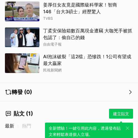
姜厚任女友竟是國際級科學家！智商
146「台大3碩士」經歷驚人
TVBS
丁柔安保險箱數百萬現金遭竊 大咖兇手被抓
包認了：偷自己的錢
自由電子報
AI泡沫破裂「這2檔」恐慘跌！1公司有望成
最大贏家
民視新聞網
轉發 (0)
貼文 (1)
建立貼文
最新
熱門
全新體驗！一鍵引用此內容，透過發布貼
文來輕鬆表達個人立場。