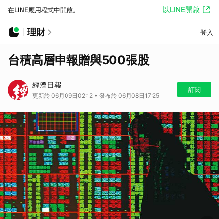
以LINE開啟
在LINE應用程式中開啟。
理財
登入
台積高層申報贈與500張股
經濟日報
訂閱
更新於 06月09日02:12 • 發布於 06月08日17:25