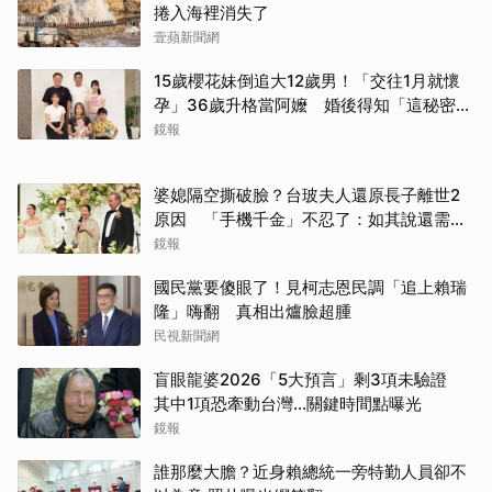
捲入海裡消失了
壹蘋新聞網
15歲櫻花妹倒追大12歲男！「交往1月就懷
孕」36歲升格當阿嬤 婚後得知「這秘密」
傻眼了
鏡報
婆媳隔空撕破臉？台玻夫人還原長子離世2
原因 「手機千金」不忍了：如其說還需要
離開嗎？
鏡報
國民黨要傻眼了！見柯志恩民調「追上賴瑞
隆」嗨翻 真相出爐臉超腫
民視新聞網
盲眼龍婆2026「5大預言」剩3項未驗證
其中1項恐牽動台灣...關鍵時間點曝光
鏡報
誰那麼大膽？近身賴總統一旁特勤人員卻不