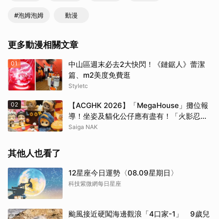
#泡姆泡姆
動漫
更多動漫相關文章
01
中山區週末必去2大快閃！《鏈鋸人》蕾潔
篇、m2美度免費逛
Styletc
02
【ACGHK 2026】「MegaHouse」攤位報
導！坐姿及貓化公仔應有盡有！「火影忍
者」「咒術迴戰」等
Saiga NAK
其他人也看了
12星座今日運勢〈08.09星期日〉
科技紫微網每日星座
颱風接近硬闖海邊觀浪「4口家-1」 9歲兒