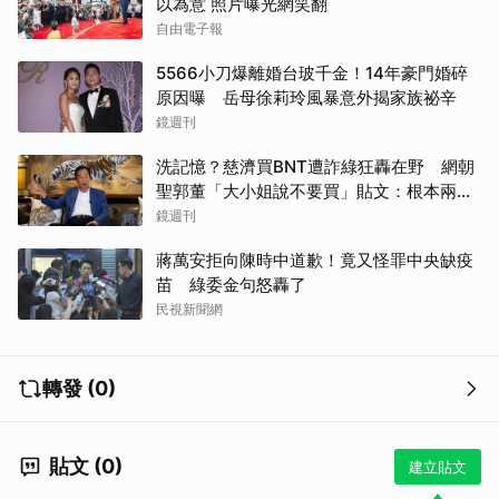
以為意 照片曝光網笑翻
自由電子報
5566小刀爆離婚台玻千金！14年豪門婚碎
原因曝 岳母徐莉玲風暴意外揭家族祕辛
鏡週刊
洗記憶？慈濟買BNT遭詐綠狂轟在野 網朝
聖郭董「大小姐說不要買」貼文：根本兩碼
事
鏡週刊
蔣萬安拒向陳時中道歉！竟又怪罪中央缺疫
苗 綠委金句怒轟了
民視新聞網
轉發 (0)
貼文 (0)
建立貼文