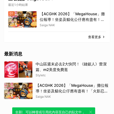
最近1小時結果
01
【ACGHK 2026】「MegaHouse」攤
位報導！坐姿及貓化公仔應有盡有！
「火影忍者」「咒術迴戰」等
Saiga NAK
查看更多
最新消息
中山區週末必去2大快閃！《鏈鋸人》蕾潔
篇、m2美度免費逛
Styletc
【ACGHK 2026】「MegaHouse」攤位報
導！坐姿及貓化公仔應有盡有！「火影忍
者」「咒術迴戰」等
Saiga NAK
全新體驗！一鍵引用此內容，透過發布貼
可以轉發或引用此內容至自己的貼文中，