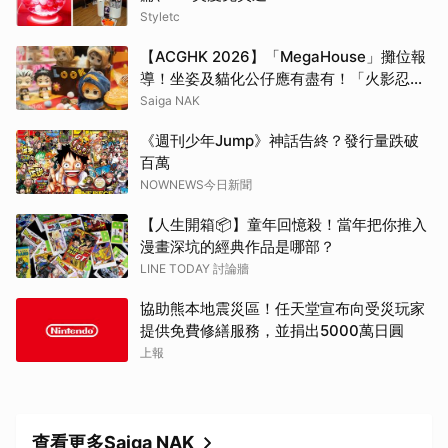
Styletc
【ACGHK 2026】「MegaHouse」攤位報
導！坐姿及貓化公仔應有盡有！「火影忍
者」「咒術迴戰」等
Saiga NAK
《週刊少年Jump》神話告終？發行量跌破
百萬
NOWNEWS今日新聞
【人生開箱📦】童年回憶殺！當年把你推入
漫畫深坑的經典作品是哪部？
LINE TODAY 討論牆
協助熊本地震災區！任天堂宣布向受災玩家
提供免費修繕服務，並捐出5000萬日圓
上報
查看更多Saiga NAK