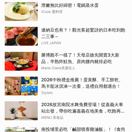
滑嫩無比好綿密！電鍋蒸水蛋
iCook 愛料理
連納豆也有？！觀光客超驚訝的日本吃到飽
二三事～
LIVE JAPAN
勝博殿不一樣了！天母店搶先開賣3大新
品，半熟炸鮭魚、原肉腰內豬排必吃
Marie Claire美麗佳人
2026中秋禮盒推薦！蛋黃酥、手工餅乾、
馬卡龍冰淇淋一次看，送禮自用都適合！
Styletc
2026故宮南院水舞免費登場！從嘉義火車
站出發，帶你吃遍嘉義在地美食，吃飽再去
看夜間展演，這周末就這樣安排吧！
MENU 美食誌
南投埔里必吃「鹹甜噴香雞滷飯」！《食尚