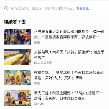
內容已至結尾。請注意，部分內容可能未顯示。
查看資訊
繼續看下去
正男報食事／為什麼韓國到處都是「XX一條
街」？整排店家賣同樣東西，背後藏著一套
生意經
鏡報
火鍋熱戰！南霸天「井賀」插旗新北 鎖定學
生族群
EBC 東森新聞
檸檬蛋糕、可樂變冰棒！全家15款冰飲新品
登場，第2件6折、買3送1爽吃
鏡報
新光三越中秋禮盒開賣！255款送禮清單一
次看，蛋黃酥、日韓甜點全都有
Styletc