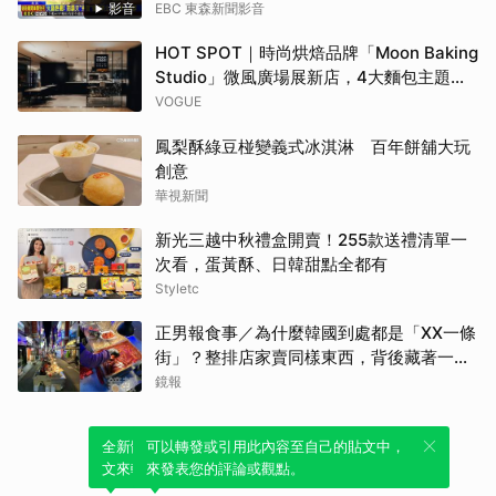
影音
EBC 東森新聞影音
HOT SPOT｜時尚烘焙品牌「Moon Baking
Studio」微風廣場展新店，4大麵包主題早
午餐、時令風味甜點，再定義你的用餐日常
VOGUE
鳳梨酥綠豆椪變義式冰淇淋 百年餅舖大玩
創意
華視新聞
新光三越中秋禮盒開賣！255款送禮清單一
次看，蛋黃酥、日韓甜點全都有
Styletc
正男報食事／為什麼韓國到處都是「XX一條
街」？整排店家賣同樣東西，背後藏著一套
生意經
鏡報
全新體驗！一鍵引用此內容，透過發布貼
可以轉發或引用此內容至自己的貼文中，
文來輕鬆表達個人立場。
來發表您的評論或觀點。