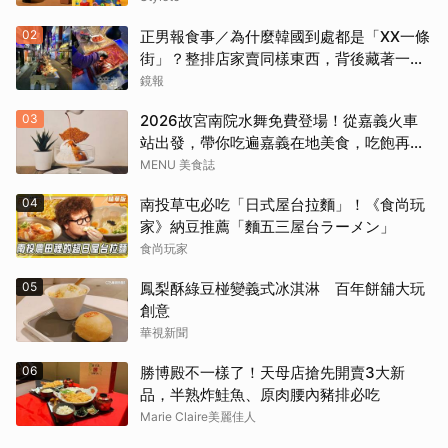
02
正男報食事／為什麼韓國到處都是「XX一條
街」？整排店家賣同樣東西，背後藏著一套
生意經
鏡報
03
2026故宮南院水舞免費登場！從嘉義火車
站出發，帶你吃遍嘉義在地美食，吃飽再去
看夜間展演，這周末就這樣安排吧！
MENU 美食誌
04
南投草屯必吃「日式屋台拉麵」！《食尚玩
家》納豆推薦「麵五三屋台ラーメン」
食尚玩家
05
鳳梨酥綠豆椪變義式冰淇淋 百年餅舖大玩
創意
華視新聞
06
勝博殿不一樣了！天母店搶先開賣3大新
品，半熟炸鮭魚、原肉腰內豬排必吃
Marie Claire美麗佳人