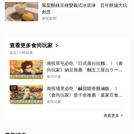
鳳梨酥綠豆椪變義式冰淇淋 百年餅舖大玩
創意
華視新聞
查看更多食尚玩家
最近1小時結果
01
南投草屯必吃「日式屋台拉麵」！《食
尚玩家》納豆推薦「麵五三屋台ラーメ
ン」
食尚玩家
02
南投埔里必吃「鹹甜噴香雞滷飯」！
《食尚玩家》曾子余推薦「葉家庄食
堂」
食尚玩家
查看更多