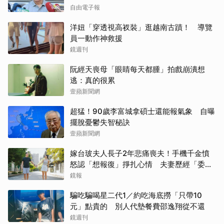
自由電子報
洋妞「穿透視高衩裝」逛越南古蹟！ 導覽
員一動作神救援
鏡週刊
阮經天喪母「眼睛每天都腫」拍戲崩潰想
逃：真的很累
壹蘋新聞網
超猛！90歲李富城拿碩士還能報氣象 自曝
擺脫憂鬱失智秘訣
壹蘋新聞網
嫁台玻夫人長子2年悲痛喪夫！手機千金憤
怒認「想報復」掙扎心情 夫妻歷經「委屈
與不平」只能安靜
鏡報
騙吃騙喝星二代1／約吃海底撈「只帶10
元」點貴的 別人代墊餐費邵逸翔從不還
鏡週刊