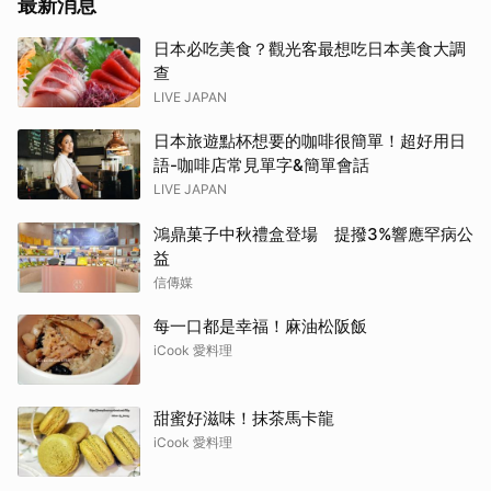
最新消息
日本必吃美食？觀光客最想吃日本美食大調
查
LIVE JAPAN
日本旅遊點杯想要的咖啡很簡單！超好用日
語-咖啡店常見單字&簡單會話
LIVE JAPAN
鴻鼎菓子中秋禮盒登場 提撥3%響應罕病公
益
信傳媒
每一口都是幸福！麻油松阪飯
iCook 愛料理
甜蜜好滋味！抹茶馬卡龍
iCook 愛料理