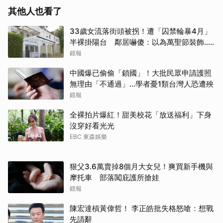
其他人也看了
33歲女流落街頭被拐！遭「囚禁輪暴4月」
半裸掛陽台 鄰居嚇傻：以為萬聖節裝飾...
主謀竟與妻小同住
鏡報
中國爆已偷偷「鎖國」！大批民眾申請護照
無理由「不通過」...學者憂1類台灣人恐遭殃
鏡報
全裸拍片爆紅！甜美校花「放送福利」下身
沒穿好看光光
EBC 東森娛樂
狠父3.6萬賣掉8個月大女兒！爽買新手機與
摩托車 部落闖庇護所搶娃
鏡報
陳宏達槓黃偉哲！ 李正皓批失格怒嗆：想戰
先請辭