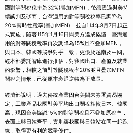
國對等關稅稅率為32%(疊加MFN)，後續透過與美持
續談判及磋商，台灣適用的對等關稅稅率已調降為
20％暫時性稅率(疊加MFN)，並自114年8月7日起正
式實施，隨著115年1月16日與美方達成協議，臺灣適
用的對等關稅稅率再次調降為15%且不疊加MFN，
與日本、韓國等競爭對手一致，更優於越南及中國。
經本部委託智庫進行推估，對我國出口、產值及就業
的影響，相較之前對等關稅稅率20%並且疊加MFN
關稅之情形，已從原本衰退逆轉為正成長。
經濟部說明，過去傳統產業因台美間未簽署貿易協
定，工業產品我國對美平均出口關稅相較日本、韓國
高，現因台美協議15%的對等關稅且不疊加原稅率，
表面上與日韓齊平，實則讓我國與日韓站在同一起跑
線，取得更有利的競爭條件。