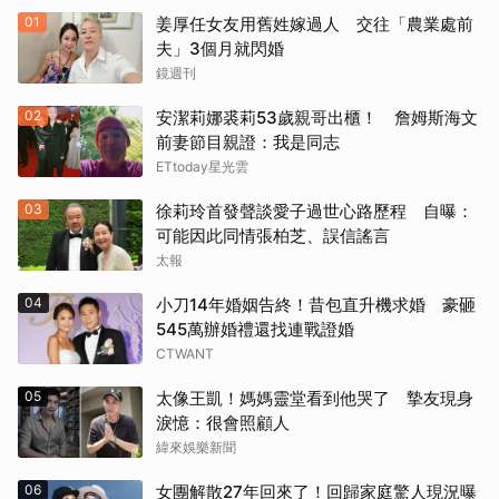
01
姜厚任女友用舊姓嫁過人 交往「農業處前
夫」3個月就閃婚
鏡週刊
02
安潔莉娜裘莉53歲親哥出櫃！ 詹姆斯海文
前妻節目親證：我是同志
ETtoday星光雲
03
徐莉玲首發聲談愛子過世心路歷程 自曝：
可能因此同情張柏芝、誤信謠言
太報
04
小刀14年婚姻告終！昔包直升機求婚 豪砸
545萬辦婚禮還找連戰證婚
CTWANT
05
太像王凱！媽媽靈堂看到他哭了 摯友現身
淚憶：很會照顧人
緯來娛樂新聞
06
女團解散27年回來了！回歸家庭驚人現況曝