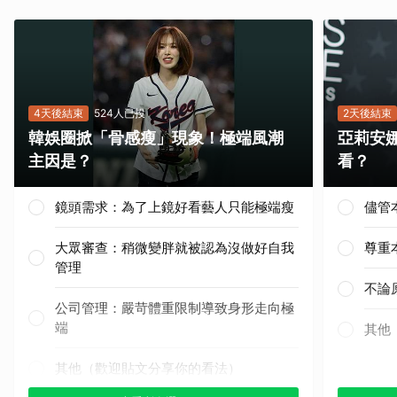
4天後結束
524人已投
2天後結束
韓娛圈掀「骨感瘦」現象！極端風潮
亞莉安
主因是？
看？
鏡頭需求：為了上鏡好看藝人只能極端瘦
儘管
大眾審查：稍微變胖就被認為沒做好自我
尊重
管理
不論
公司管理：嚴苛體重限制導致身形走向極
端
其他
其他（歡迎貼文分享你的看法）
取消