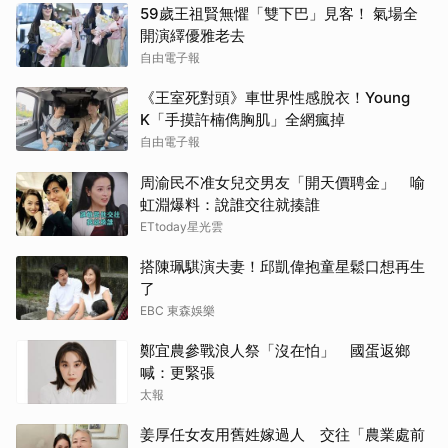
59歲王祖賢無懼「雙下巴」見客！ 氣場全
開演繹優雅老去
自由電子報
《王室死對頭》車世界性感脫衣！Young
K「手摸許楠儁胸肌」全網瘋掉
自由電子報
周渝民不准女兒交男友「開天價聘金」 喻
虹淵爆料：說誰交往就揍誰
ETtoday星光雲
搭陳珮騏演夫妻！邱凱偉抱童星鬆口想再生
了
EBC 東森娛樂
鄭宜農參戰浪人祭「沒在怕」 國蛋返鄉
喊：更緊張
太報
姜厚任女友用舊姓嫁過人 交往「農業處前