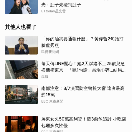
光：肚子先碰到肚子
ETtoday星光雲
其他人也看了
「你的油我要通報什麼」？黃偉哲2句話打
臉盧秀燕
民視新聞網
每天傳LINE關心！她2天聯絡不上25歲兒急
搭機衝東京 「聽1句話」當場心碎...結局看
哭網
鏡報
南部注意！8/7演習防空警報大響 違者最高
罰15萬
EBC 東森新聞
屏東女欠50萬高利貸！遭3惡煞追討 小吃店
包廂多次性侵
EBC 東森新聞