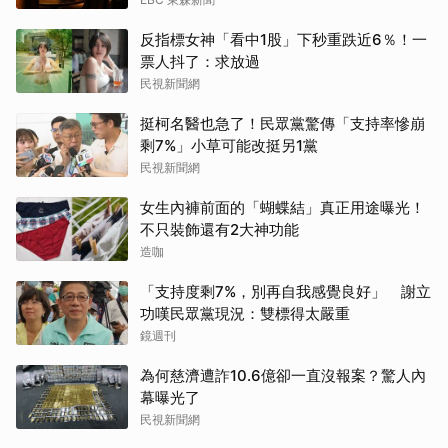
反指標女神「看中1股」下秒重跌近6％！一
票人抖了：求放過
民視新聞網
挺柯名醫也急了！民眾黨驚傳「支持率慘崩
剩7%」小草可能改挺另1黨
民視新聞網
女生內褲前面的「蝴蝶結」真正用途曝光！
不只裝飾還有2大神功能
造咖
「支持度剩7%，別再自我感覺良好」 謝立
功嘆民眾黨現況：雙標得太嚴重
鏡週刊
為何慈濟遭詐10.6億卻一直沒報案？驚人內
幕曝光了
民視新聞網