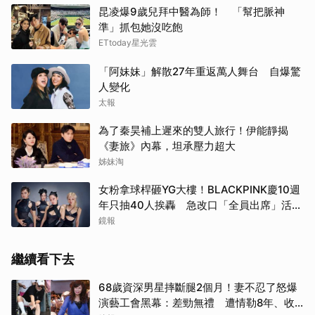
昆凌爆9歲兒拜中醫為師！ 「幫把脈神
準」抓包她沒吃飽
ETtoday星光雲
「阿妹妹」解散27年重返萬人舞台 自爆驚
人變化
太報
為了秦昊補上遲來的雙人旅行！伊能靜揭
《妻旅》內幕，坦承壓力超大
姊妹淘
女粉拿球桿砸YG大樓！BLACKPINK慶10週
年只抽40人挨轟 急改口「全員出席」活動
場地曝光了
鏡報
繼續看下去
68歲資深男星摔斷腿2個月！妻不忍了怒爆
演藝工會黑幕：差勁無禮 遭情勒8年、收