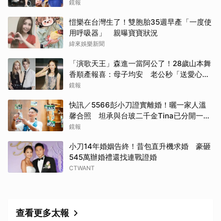
二手探病禮
鏡報
愷樂在台灣生了！雙胞胎35週早產「一度使
用呼吸器」 親曝寶寶狀況
緯來娛樂新聞
「演歌天王」森進一當阿公了！28歲山本舞
香順產報喜：母子均安 老公秒「送愛心」
閃炸
鏡報
快訊／5566彭小刀證實離婚！曬一家人溫
馨合照 坦承與台玻二千金Tina已分開一段
時間
鏡報
小刀14年婚姻告終！昔包直升機求婚 豪砸
545萬辦婚禮還找連戰證婚
CTWANT
查看更多太報