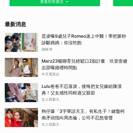
查看所有選項
最新消息
昆凌曝9歲兒子Romeo迷上中醫！學把脈秒
診斷媽媽：你沒吃飽
姊妹淘
Marz23暢聊育兒經鬆口2胎計畫 玖壹壹健
志甜曝婚禮時間點
中天電視台
Lulu爸爸不忍落淚，後悔把女兒嫁給陳漢
典！父女感性同框過父親節
女人我最大
狗仔爆「3字華語天王」有私生子！鍵盤柯
南矛頭指向周杰倫，公司不忍怒發聲
女人我最大