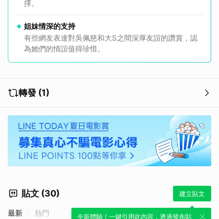
擇。
姐妹情深的支持
有些網友表達對吳佩慈和大S之間深厚友誼的讚賞，認
為她們的情誼值得珍惜。
轉發 (1)
貼文 (30)
建立貼文
最新
熱門
全新體驗！一鍵引用此內容，透過發布貼