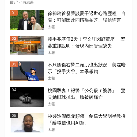
最近1小時結果
01
徐莉玲首發聲談愛子過世心路歷程 自
曝：可能因此同情張柏芝、誤信謠言
太報
02
接手兆基僅2天！李文詳閃辭董座 宏
碁重訊說明：發現內部管理缺失
太報
03
不只膝傷右臂二頭肌也出狀況 美媒暗
示「投手大谷」本季報銷
太報
04
桃園殺妻！報警「公公殺了婆婆」 驚
見她眼球掉出、臉被砸爛亡
太報
05
抄襲造假醜聞頻傳 劍橋大學明星教授
「辭職信也用AI寫」
太報