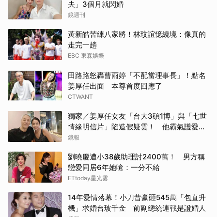
夫」3個月就閃婚
鏡週刊
黃新皓苦練八家將！林玟誼憶繞境：像真的
走完一趟
EBC 東森娛樂
田路路怒轟曹雨婷「不配當理事長」！點名
姜厚任出面 本尊首度回應了
CTWANT
獨家／姜厚任女友「台大3碩1博」與「七世
情緣明信片」陷造假疑雲！ 他霸氣護愛：
她是文盲我也喜歡！
鏡報
劉曉慶遭小38歲助理討2400萬！ 男方稱
戀愛同居6年她嗆：一分不給
ETtoday星光雲
14年愛情落幕！小刀昔豪砸545萬「包直升
機」求婚台玻千金 前副總統連戰是證婚人