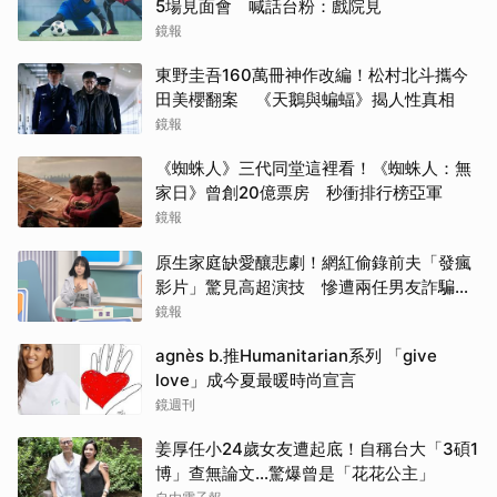
5場見面會 喊話台粉：戲院見
鏡報
東野圭吾160萬冊神作改編！松村北斗攜今
田美櫻翻案 《天鵝與蝙蝠》揭人性真相
鏡報
《蜘蛛人》三代同堂這裡看！《蜘蛛人：無
家日》曾創20億票房 秒衝排行榜亞軍
鏡報
原生家庭缺愛釀悲劇！網紅偷錄前夫「發瘋
影片」驚見高超演技 慘遭兩任男友詐騙
2000多萬
鏡報
agnès b.推Humanitarian系列 「give
love」成今夏最暖時尚宣言
鏡週刊
姜厚任小24歲女友遭起底！自稱台大「3碩1
博」查無論文…驚爆曾是「花花公主」