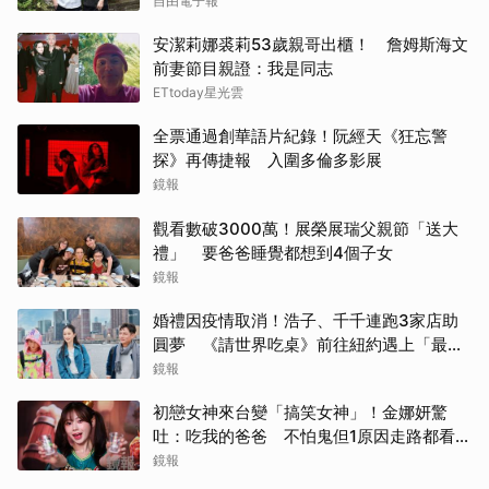
自由電子報
安潔莉娜裘莉53歲親哥出櫃！ 詹姆斯海文
前妻節目親證：我是同志
ETtoday星光雲
全票通過創華語片紀錄！阮經天《狂忘警
探》再傳捷報 入圍多倫多影展
鏡報
觀看數破3000萬！展榮展瑞父親節「送大
禮」 要爸爸睡覺都想到4個子女
鏡報
婚禮因疫情取消！浩子、千千連跑3家店助
圓夢 《請世界吃桌》前往紐約遇上「最多
限制」
鏡報
初戀女神來台變「搞笑女神」！金娜妍驚
吐：吃我的爸爸 不怕鬼但1原因走路都看地
上
鏡報