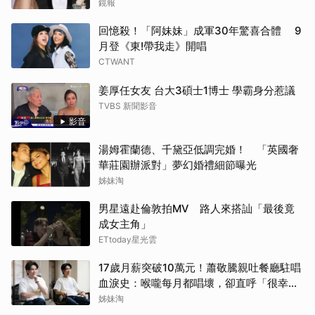
鏡報
回憶殺！「阿妹妹」成軍30年驚喜合體 9
月登《東!帶我走》開唱
CTWANT
姜厚任女友 台大3碩士1博士 學霸身分惹議
TVBS 新聞影音
影音
湯姆霍蘭德、千黛亞低調完婚！ 「英國奢
華莊園辦派對」夢幻婚禮細節曝光
姊妹淘
男星遠赴倫敦拍MV 路人來搭訕「最後竟
成女主角」
ETtoday星光雲
17歲月薪突破10萬元！蕭敬騰親吐餐廳駐唱
血淚史：喉嚨每月都唱壞，卻直呼「很幸
福」
姊妹淘