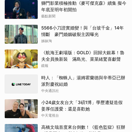
獅門影業積極推動《麥可傑克森》續集 擬今
年底至明年初開拍
藝點新聞
5566小刀證實婚變！與「台玻千金」14年
情斷 豪門婚姻破裂主因曝光
姊妹淘
《航海王劇場版：GOLD》回歸大銀幕！魯
夫全員換新裝 滿島光、菜菜緒驚喜獻聲
鏡報
時人：「蜘蛛人」湯姆霍蘭德與辛蒂亞已辦
派對慶祝結婚
中央通訊社
小24歲女友台大「3碩1博」學歷遭疑造假
姜厚任護愛：還是喜歡她
中天電視台
高橋文哉首度來台倒數！《藍色監獄》狂辦