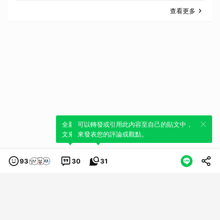
查看更多
全新體驗！一鍵引用此內容，透過發布貼
可以轉發或引用此內容至自己的貼文中，
文來輕鬆表達個人立場。
來發表您的評論或觀點。
93
30
31
類別
服務條款
隱私權政策
服務聲明
© LINE Plus Corporation