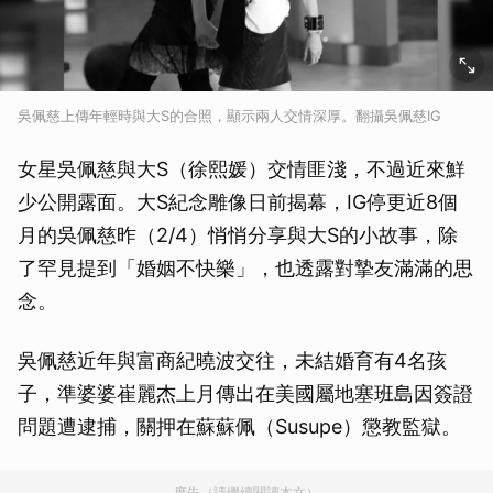
吳佩慈上傳年輕時與大S的合照，顯示兩人交情深厚。翻攝吳佩慈IG
女星吳佩慈與大S（徐熙媛）交情匪淺，不過近來鮮
少公開露面。大S紀念雕像日前揭幕，IG停更近8個
月的吳佩慈昨（2/4）悄悄分享與大S的小故事，除
了罕見提到「婚姻不快樂」，也透露對摯友滿滿的思
念。
吳佩慈近年與富商紀曉波交往，未結婚育有4名孩
子，準婆婆崔麗杰上月傳出在美國屬地塞班島因簽證
問題遭逮捕，關押在蘇蘇佩（Susupe）懲教監獄。
廣告（請繼續閱讀本文）