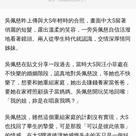
吳佩慈昨上傳與大S年輕時的合照，畫面中大S留著
俏麗的短髮，露出溫柔的笑容，一旁吳佩慈自信活潑
地看著鏡頭。兩人從學生時代就認識，交情深厚情同
姊妹。
吳佩慈在貼文分享一段過去，當時大S與汪小菲處在
不快樂的婚姻階段，認真地對吳佩慈說，等她也不快
樂了，想要和她重組家庭，她出去賺錢養家當爸爸，
要她在家裡照顧孩子當媽媽。吳佩慈開玩笑地回嘴：
「我的姐，妳是在唱衰我嗎？」
吳佩慈說，雖然這個重組家庭的計劃沒有實現，大S
也找回了畢生的摯愛，可是那股「可以是彼此依靠」
的情感，在大S驟逝後讓她感慨失去的不只是一個好