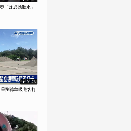
尼亞「炸岩礁取水」
01:26
似港星劉德華吸遊客打