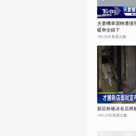
夫妻機車迴轉遭撞
暖舉全錄下
185,208 觀看次數
新莊粉條冰名店將歇
140,338 觀看次數