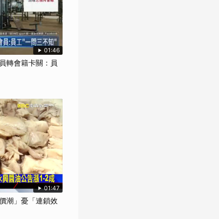
01:46
員轉會籍卡關：員
01:47
價潮」憂「連鎖效