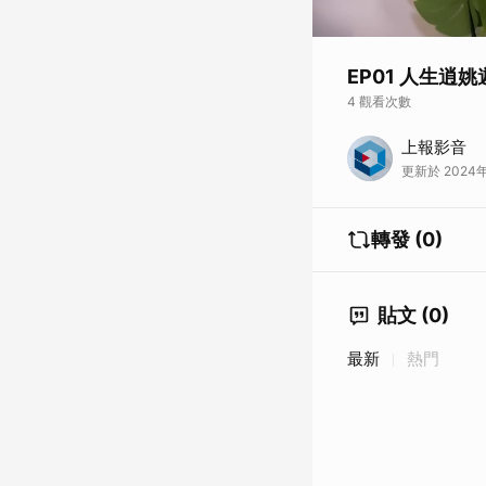
EP01 人生逍姚
4 觀看次數
上報影音
更新於 2024年
轉發 (0)
貼文 (0)
最新
熱門