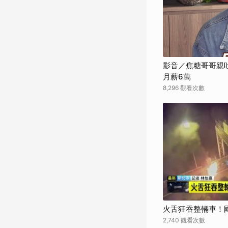
影音／焦糖哥哥親
月薪6萬
8,296 觀看次數
火舌狂吞整輛車！
2,740 觀看次數