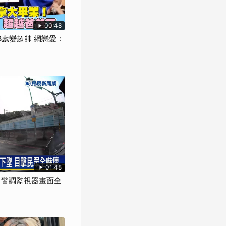
00:48
8歲變超帥 網戀愛：
01:48
" 警調監視器畫面全