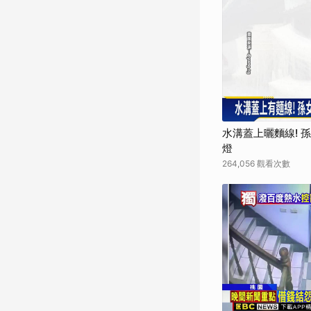
水溝蓋上曬麵線! 
燈
264,056 觀看次數