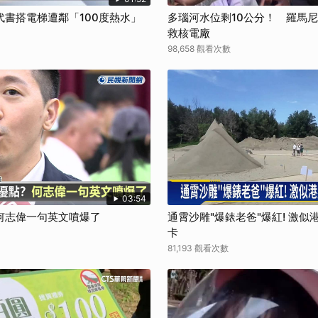
書搭電梯遭鄰「100度熱水」
多瑙河水位剩10公分！ 羅馬
救核電廠
98,658 觀看次數
03:54
何志偉一句英文噴爆了
通霄沙雕"爆錶老爸"爆紅! 激
卡
81,193 觀看次數