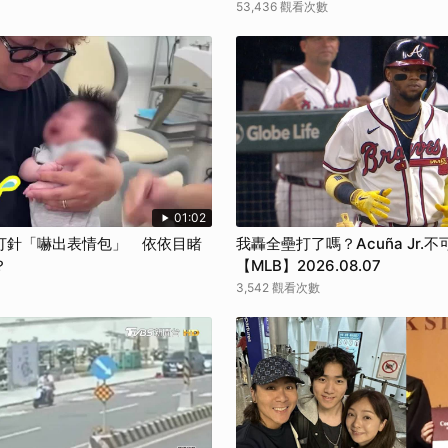
53,436 觀看次數
01:02
打針「嚇出表情包」 依依目睹
我轟全壘打了嗎？Acuña Jr.
？
【MLB】2026.08.07
3,542 觀看次數