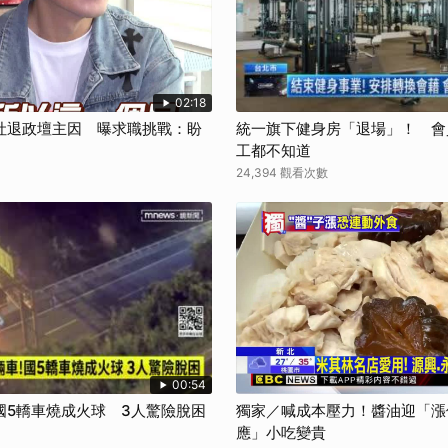
02:18
吐退政壇主因 曝求職挑戰：盼
統一旗下健身房「退場」！ 會
工都不知道
24,394 觀看次數
00:54
國5轎車燒成火球 3人驚險脫困
獨家／喊成本壓力！醬油迎「漲
應」小吃變貴