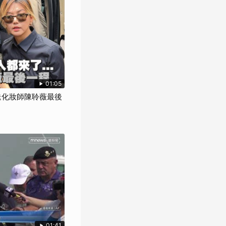
01:05
來送化妝師陳聆薇最後
01:41