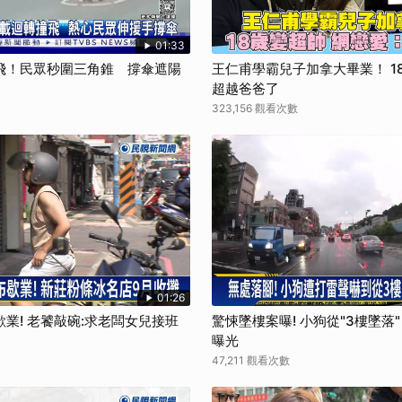
取消
01:33
飛！民眾秒圍三角錐 撐傘遮陽
王仁甫學霸兒子加拿大畢業！ 1
超越爸爸了
323,156 觀看次數
01:26
業! 老饕敲碗:求老闆女兒接班
驚悚墜樓案曝! 小狗從"3樓墜落
曝光
47,211 觀看次數