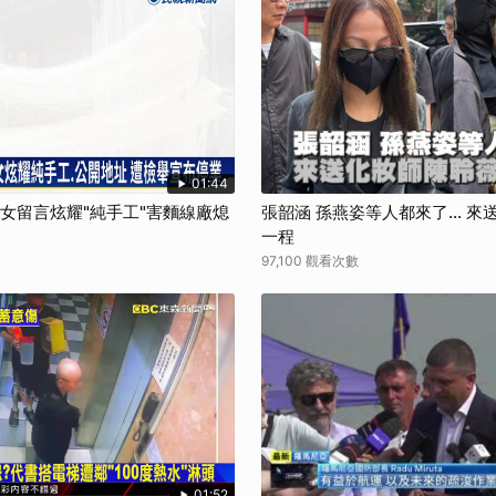
01:44
孫女留言炫耀"純手工"害麵線廠熄
張韶涵 孫燕姿等人都來了... 
一程
97,100 觀看次數
01:52