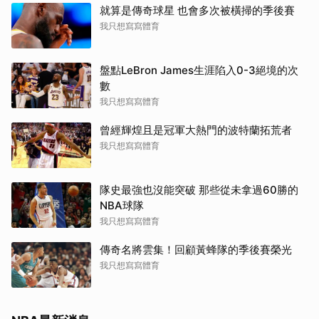
就算是傳奇球星 也會多次被橫掃的季後賽
我只想寫寫體育
盤點LeBron James生涯陷入0-3絕境的次
數
我只想寫寫體育
曾經輝煌且是冠軍大熱門的波特蘭拓荒者
我只想寫寫體育
隊史最強也沒能突破 那些從未拿過60勝的
NBA球隊
我只想寫寫體育
傳奇名將雲集！回顧黃蜂隊的季後賽榮光
我只想寫寫體育