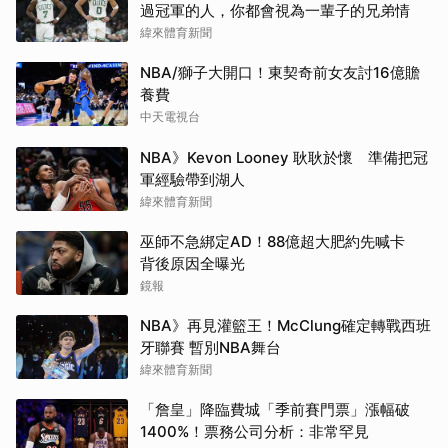
過冠軍的人，你都會視為一輩子的兄弟情
緯來體育新聞
NBA/獅子大開口！東契奇前女友討16億贍
養費
中天電視台
NBA》Kevon Looney 耿耿於懷 準備把冠
軍經驗帶到湖人
緯來體育新聞
巫師不急綁定AD！88億超大肥約先喊卡
背後原因全曝光
鏡報
NBA》再見灌籃王！McClung確定轉戰西班
牙聯賽 暫別NBA舞台
緯來體育新聞
「詹皇」降臨費城「季前賽門票」漲幅破
1400%！票務公司分析：非常罕見