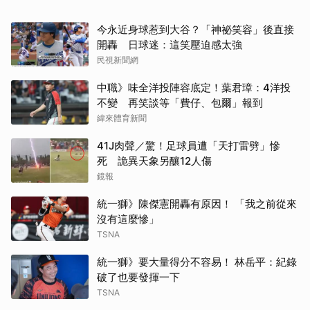
今永近身球惹到大谷？「神祕笑容」後直接
開轟 日球迷：這笑壓迫感太強
民視新聞網
中職》味全洋投陣容底定！葉君璋：4洋投
不變 再笑談等「費仔、包爾」報到
緯來體育新聞
41J肉聲／驚！足球員遭「天打雷劈」慘
死 詭異天象另釀12人傷
鏡報
統一獅》陳傑憲開轟有原因！ 「我之前從來
沒有這麼慘」
TSNA
統一獅》要大量得分不容易！ 林岳平：紀錄
破了也要發揮一下
TSNA