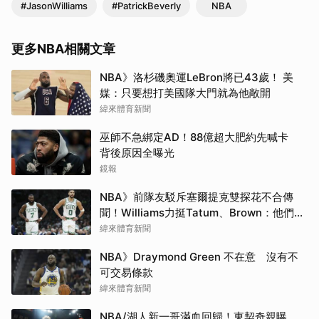
#JasonWilliams
#PatrickBeverly
NBA
更多NBA相關文章
NBA》洛杉磯奧運LeBron將已43歲！ 美
媒：只要想打美國隊大門就為他敞開
緯來體育新聞
巫師不急綁定AD！88億超大肥約先喊卡
背後原因全曝光
鏡報
NBA》前隊友駁斥塞爾提克雙探花不合傳
聞！Williams力挺Tatum、Brown：他們根
本不討厭彼此
緯來體育新聞
NBA》Draymond Green 不在意 沒有不
可交易條款
緯來體育新聞
NBA/湖人新一哥滿血回歸！東契奇親曝