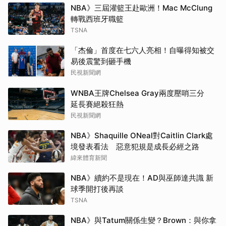
NBA》三屆灌籃王赴歐洲！Mac McClung
轉戰西班牙職籃
TSNA
「杰倫」首度在七六人亮相！自曝得知被交
易後震驚到砸手機
民視新聞網
WNBA王牌Chelsea Gray兩度壓哨三分
延長賽絕殺狂熱
民視新聞網
NBA》Shaquille ONeal對Caitlin Clark處
境發表看法 惡意犯規是成長必經之路
緯來體育新聞
NBA》續約不是現在！AD與巫師達共識 新
球季開打後再談
TSNA
NBA》與Tatum關係生變？Brown：與你拿