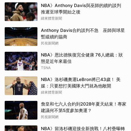
NBA》Anthony Davis與巫師的續約談判
推遲至球季開始之後
緯來體育新聞
Anthony Davis合約談判不急 巫師與球星
暫緩續約協商
民視新聞網
NBA》恩比德恢復完全健康 76人總裁：狀
態是近年來最佳
TSNA
NBA》洛杉磯奧運LeBron將已43歲！ 美
媒：只要想打美國隊大門就為他敞開
緯來體育新聞
詹皇和七六人合約到2028年夏天結束！專家
建議何不第5度參加奧運？
民視新聞網
NBA》留洛杉磯迎接全新挑戰！八村壘曝轉