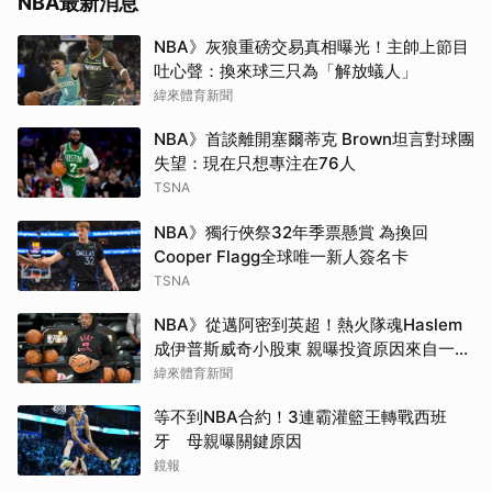
NBA最新消息
NBA》灰狼重磅交易真相曝光！主帥上節目
吐心聲：換來球三只為「解放蟻人」
緯來體育新聞
NBA》首談離開塞爾蒂克 Brown坦言對球團
失望：現在只想專注在76人
TSNA
NBA》獨行俠祭32年季票懸賞 為換回
Cooper Flagg全球唯一新人簽名卡
TSNA
NBA》從邁阿密到英超！熱火隊魂Haslem
成伊普斯威奇小股東 親曝投資原因來自一句
口號
緯來體育新聞
等不到NBA合約！3連霸灌籃王轉戰西班
牙 母親曝關鍵原因
鏡報