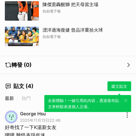
陳傑憲轟醒獅 把天母當主場
自由電子報
漂洋過海復健 曾品洋重拾火球
自由電子報
轉發 (0)
貼文 (4)
建立貼文
最新
熱門
全新體驗！一鍵引用此內容，透過發布貼
文來輕鬆表達個人立場。
George Hsu
2025年11月15日22:48
好奇找了一下K湯新女友
嗯嗯 難怪表現低迷