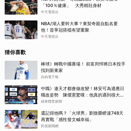
「100％健康」 大秀精壯身材
中天電視台
NBA/湖人要幹大事？東契奇親自點名要
他！昔爭冠搭檔有望重聚
中天電視台
猜你喜歡
棒球》轉戰中國賽場！ 前富邦悍將日本投手
找到新東家
自由電子報
中職》連天才都會做改變！林安可為適應日
職改姿勢 陳傑憲驚嘆：他真的遇到很大挫
折
緯來體育新聞
還記得他嗎？「火球男」劉致榮睽違748天
再實戰「感性發文喊幸福」
民視新聞網