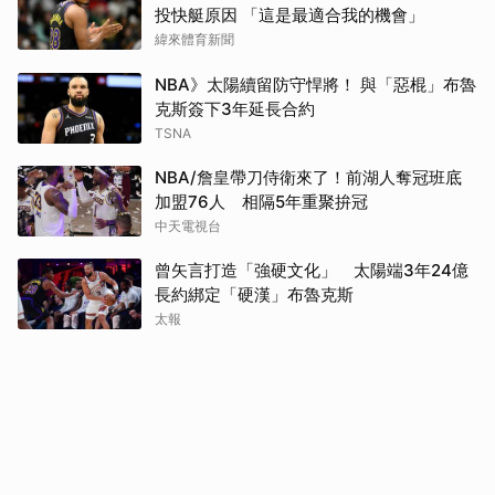
投快艇原因 「這是最適合我的機會」
緯來體育新聞
NBA》太陽續留防守悍將！ 與「惡棍」布魯
克斯簽下3年延長合約
TSNA
NBA/詹皇帶刀侍衛來了！前湖人奪冠班底
加盟76人 相隔5年重聚拚冠
中天電視台
曾矢言打造「強硬文化」 太陽端3年24億
長約綁定「硬漢」布魯克斯
太報