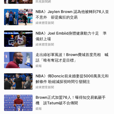
民視新聞網
NBA》Jaylen Brown 認為他被轉到76人並
不意外 卻是瘋狂的交易
緯來體育新聞
NBA》Joel Embiid身體健康動力十足 準
備好上場
緯來體育新聞
走出綠衫軍風波！Brown費城首度亮相 喊
話「唯有奪冠才是目標」
鏡報
NBA》傳Doncic前未婚妻提5000萬美元和
解條件 盼縮減探視時間引發關注
緯來體育新聞
Brown正式加盟76人！曝得知交易氣砸手
機 談Tatum破不合傳聞
鏡報