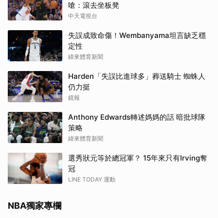
嗆：滾去坐板凳
中天電視台
失誤成致命傷！Wembanyama坦言缺乏穩
取消
定性
緯來體育新聞
Harden「失誤比進球多」葬送騎士 蜘蛛人
仍力挺
鏡報
Anthony Edwards轉述媽媽的話 暗批球隊
策略
緯來體育新聞
選秀狀元等於總冠軍？ 15年來只有Irving奪
冠
LINE TODAY 運動
NBA獨家專欄