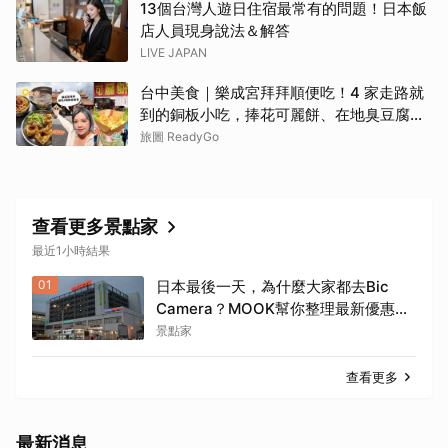
13個台灣人遊日住宿最常有的問題！日本飯
店人員現身說法＆解答
LIVE JAPAN
台中美食｜樂成宮拜拜順便吃！4 家走路就
到的銅板小吃，捧花可麗餅、在地臭豆腐、
烤甜甜圈一次收
旅圖 ReadyGo
查看更多景點家
最近1小時結果
01
日本最後一天，為什麼大家都去Bic
Camera？MOOK幫你整理最新優惠
券，行前趕快存手機，結帳直接用，最
景點家
高省10%
查看更多
最新消息