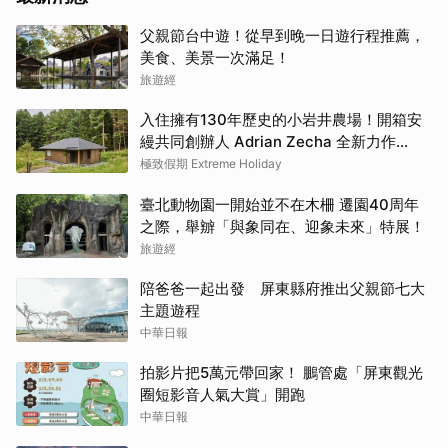
父親節台中遊！從早到晚一日遊行程推薦，
美食、美景一次滿足！
旅遊經
入住擁有130年歷史的小岩井農場！開箱安
縵共同創辦人 Adrian Zecha 全新力作
「AZUMA FARM KOIWAI」體驗最高級的
極致假期 Extreme Holiday
奢華
臺北動物園一開始並不在木柵 遷園40周年
之際，舉辧「與象同在、迎象未來」特展！
旅遊經
陪爸爸一起出發 屏東縣府推出父親節七大
主題遊程
中華日報
拍影片把5萬元帶回家！ 鵬管處「屏東觀光
圈短影音人氣大賞」開跑
中華日報