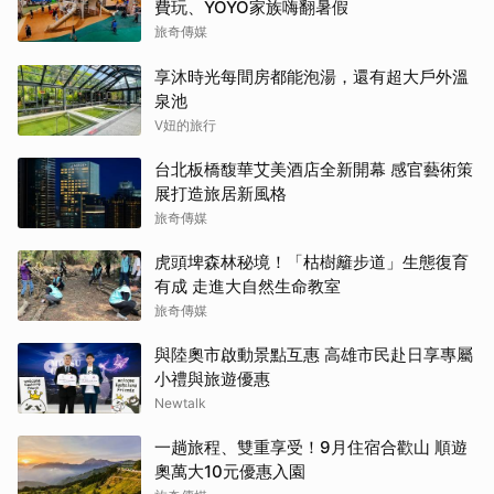
費玩、YOYO家族嗨翻暑假
旅奇傳媒
享沐時光每間房都能泡湯，還有超大戶外溫
泉池
V妞的旅行
台北板橋馥華艾美酒店全新開幕 感官藝術策
展打造旅居新風格
旅奇傳媒
虎頭埤森林秘境！「枯樹籬步道」生態復育
有成 走進大自然生命教室
旅奇傳媒
與陸奧市啟動景點互惠 高雄市民赴日享專屬
小禮與旅遊優惠
Newtalk
一趟旅程、雙重享受！9月住宿合歡山 順遊
奧萬大10元優惠入園