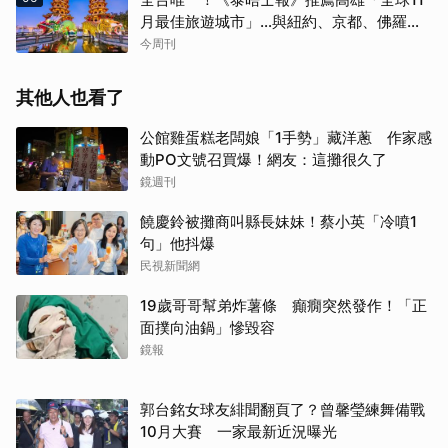
月最佳旅遊城市」…與紐約、京都、佛羅倫
斯共同入榜，理由曝光
今周刊
其他人也看了
公館雞蛋糕老闆娘「1手勢」藏洋蔥 作家感
動PO文號召買爆！網友：這攤很久了
鏡週刊
饒慶鈴被攤商叫縣長妹妹！蔡小英「冷噴1
句」他抖爆
民視新聞網
19歲哥哥幫弟炸薯條 癲癇突然發作！「正
面撲向油鍋」慘毀容
鏡報
郭台銘女球友緋聞翻頁了？曾馨瑩練舞備戰
10月大賽 一家最新近況曝光