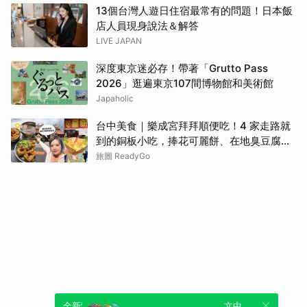
13個台灣人遊日住宿最常有的問題！日本飯
店人員現身說法＆解答
LIVE JAPAN
深度東京迷必存！帶著「Grutto Pass
2026」逛遍東京107間博物館和美術館
Japaholic
台中美食｜樂成宮拜拜順便吃！4 家走路就
到的銅板小吃，捧花可麗餅、在地臭豆腐、
烤甜甜圈一次收
旅圖 ReadyGo
全新體驗！一鍵引用此內容，透過發布貼
可以轉發或引用此內容至自己的貼文中，