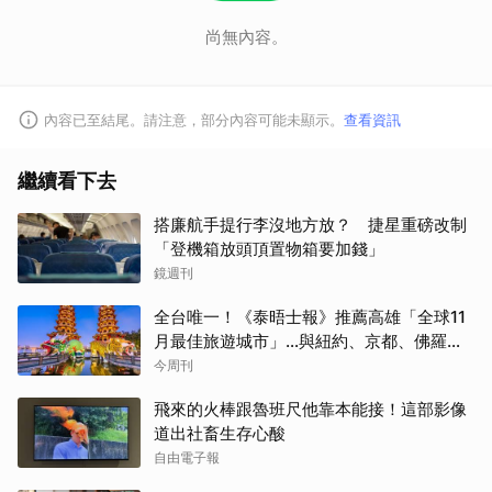
尚無內容。
內容已至結尾。請注意，部分內容可能未顯示。
查看資訊
繼續看下去
搭廉航手提行李沒地方放？ 捷星重磅改制
「登機箱放頭頂置物箱要加錢」
鏡週刊
全台唯一！《泰晤士報》推薦高雄「全球11
月最佳旅遊城市」…與紐約、京都、佛羅倫
斯共同入榜，理由曝光
今周刊
飛來的火棒跟魯班尺他靠本能接！這部影像
道出社畜生存心酸
自由電子報