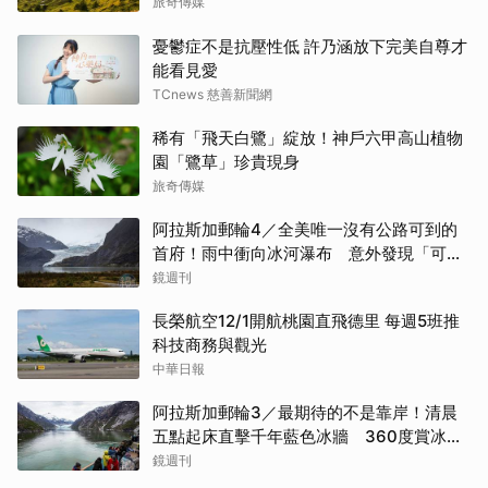
旅奇傳媒
憂鬱症不是抗壓性低 許乃涵放下完美自尊才
能看見愛
TCnews 慈善新聞網
稀有「飛天白鷺」綻放！神戶六甲高山植物
園「鷺草」珍貴現身
旅奇傳媒
阿拉斯加郵輪4／全美唯一沒有公路可到的
首府！雨中衝向冰河瀑布 意外發現「可講
價」的質感紀念品
鏡週刊
長榮航空12/1開航桃園直飛德里 每週5班推
科技商務與觀光
中華日報
阿拉斯加郵輪3／最期待的不是靠岸！清晨
五點起床直擊千年藍色冰牆 360度賞冰川
太療癒
鏡週刊