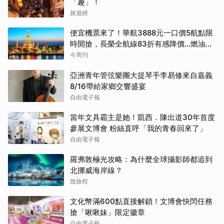
「趣」！
旅遊經
便宜機票來了！華航3888元一口價5航點限
時開搶，長榮全航線83折有感降價…燃油稅
8/9調漲早買早省
今周刊
亞洲青年管弦樂團大提琴手李易修來自嘉義
8/16帶給家鄉交響盛宴
自由電子報
當年文具霸主是她！凱西．陳出道30年首度
參展文博會 粉絲直呼「我的青春回來了」
自由電子報
羅弗敦極光攻略：為什麼全球攝影師都追到
北挪威海岸線？
致旅程
文化幣滿600點直接解鎖！文博會快閃任務
搶「啾啾妹」限定徽章
自由電子報