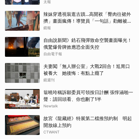
太報
辣妹穿透視裝逛古蹟…高開衩「臀肉往裙外
擠」畫面瘋傳！導覽員「一句話」勸離被狂
讚
鏡報
自由說新聞》鋯石飛彈致命空襲畫面曝光！
俄驚爆骨牌效應恐全面失控
自由電子報
夫妻闖「無人辦公室」大戰2回合！尪胃口
被養大 她後悔：有點上癮了
鏡週刊
翁曉玲稱訴願委員可領按日計酬 張惇涵啪一
聲：請回頭看、你也刪了1半
Newtalk
故宮《龍藏經》特展第二檔推預約制 明起
開放線上預約
CTWANT