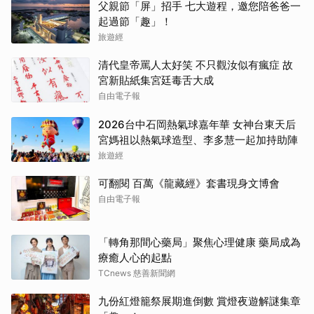
父親節「屏」招手 七大遊程，邀您陪爸爸一
起過節「趣」！
旅遊經
清代皇帝罵人太好笑 不只觀汝似有瘋症 故
宮新貼紙集宮廷毒舌大成
自由電子報
2026台中石岡熱氣球嘉年華 女神台東天后
宮媽祖以熱氣球造型、李多慧一起加持助陣
旅遊經
可翻閱 百萬《龍藏經》套書現身文博會
自由電子報
「轉角那間心藥局」聚焦心理健康 藥局成為
療癒人心的起點
TCnews 慈善新聞網
九份紅燈籠祭展期進倒數 賞燈夜遊解謎集章