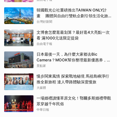
韓國觀光公社重磅推出TAIWAN ONLY計
畫 團體與自由行雙軌企劃引領生活化旅遊
新風潮
台灣好新聞
文博會怎麼逛最划算？最好逛4大亮點一次
看 滿1000元送限定提袋
自由電子報
日本最後一天，為什麼大家都去Bic
Camera？MOOK幫你整理最新優惠券，行
前趕快存手機，結帳直接用，最高省10%
景點家
慢步閩東風情 探索戰地秘境 馬祖島嶼淨行
推全新旅程 達人帶路體驗深度慢旅
大媒體
一場婚禮讀懂草原文化！鄂爾多斯婚禮帶觀
眾穿越千年民俗
中華日報