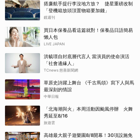
搭廉航手提行李沒地方放？ 捷星重磅改制
「登機箱放頭頂置物箱要加錢」
鏡週刊
買日本保養品看這篇就對！保養品日語簡易
懶人包
LIVE JAPAN
洪毓璟自封底層代言人 當演員的使命演活
「社會邊緣人」
TCnews 慈善新聞網
草原史詩躍上舞台 《千古馬頌》寫下人與馬
最深刻的情誼
中華日報
「北海潮與火」本周活動因颱風停辦 火舞
秀延至8/16
旅遊雲
高雄最大親子遊樂園8/8開幕！30項設施免