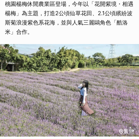
桃園楊梅休閒農業區登場，今年以「花開紫境・相遇
楊梅」為主題，打造2公頃仙草花田、2.1公頃繽紛波
斯菊浪漫紫色系花海，並與人氣三麗鷗角色「酷洛
米」合作。