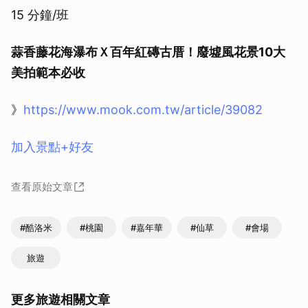
15 分鐘/班
取消
蒜香藤花海瀑布Ｘ百年紅磚古厝！廢墟風花景10大
美拍範本必收
》
https://www.mook.com.tw/article/39082
加入景點+好友
查看原始文章
#酷洛米
#桃園
#嘉年華
#仙草
#會場
旅遊
更多旅遊相關文章