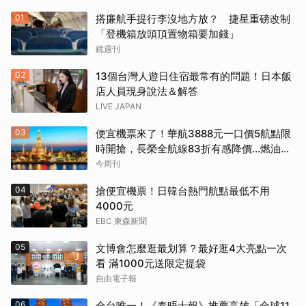
01
搭廉航手提行李沒地方放？ 捷星重磅改制
「登機箱放頭頂置物箱要加錢」
鏡週刊
02
13個台灣人遊日住宿最常有的問題！日本飯
店人員現身說法＆解答
LIVE JAPAN
03
便宜機票來了！華航3888元一口價5航點限
時開搶，長榮全航線83折有感降價…燃油稅
8/9調漲早買早省
今周刊
04
搶便宜機票！日韓台熱門航點最低不用
4000元
EBC 東森新聞
05
文博會怎麼逛最划算？最好逛4大亮點一次
看 滿1000元送限定提袋
自由電子報
06
全台唯一！《泰晤士報》推薦高雄「全球11