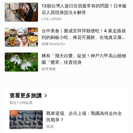
13個台灣人遊日住宿最常有的問題！日本飯
店人員現身說法＆解答
LIVE JAPAN
台中美食｜樂成宮拜拜順便吃！4 家走路就
到的銅板小吃，捧花可麗餅、在地臭豆腐、
烤甜甜圈一次收
旅圖 ReadyGo
稀有「飛天白鷺」綻放！神戶六甲高山植物
園「鷺草」珍貴現身
旅奇傳媒
查看更多旅讀
最近1小時結果
01
戰車退場、步兵上場：戰國為何走向全
民戰爭？
旅讀