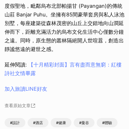
度假聖地，毗鄰烏布北部帕揚甘 (Payangan)的傳統
山莊 Banjar Puhu。坐擁有85間豪華套房與私人泳池
別墅，每座建築從森林茂密的山丘上交錯地向山澗延
伸而下，距離充滿活力的烏布文化生活中心僅數分鐘
之遠。同時，原生態的叢林隔絕開人世喧囂，創造出
靜謐悠遠的避世之感。
延伸閱讀:
【十月精彩封面】言有盡而意無窮：紅樓
詩社文情畢露
加入旅讀LINE好友
查看原始文章
#設計
#酒店
#健康
#曼谷
#體驗