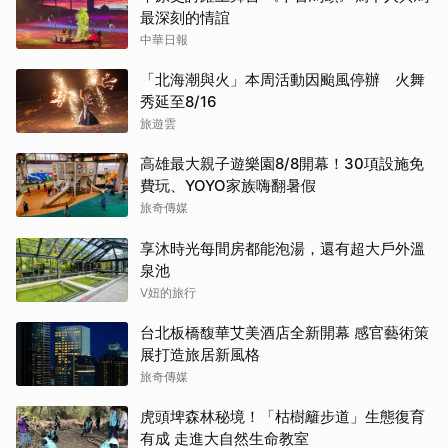
最深刻的情誼
中華日報
「北海潮與火」本周活動因颱風停辦 火舞
秀延至8/16
旅遊雲
高雄最大親子遊樂園8/8開幕！30項設施免
費玩、YOYO家族嗨翻暑假
旅奇傳媒
享沐時光每間房都能泡湯，還有超大戶外溫
泉池
V妞的旅行
台北板橋馥華艾美酒店全新開幕 感官藝術策
展打造旅居新風格
旅奇傳媒
虎頭埤森林秘境！「枯樹籬步道」生態復育
有成 走進大自然生命教室