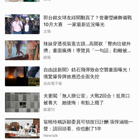
郭台銘女球友緋聞翻頁了？曾馨瑩練舞備戰
10月大賽 一家最新近況曝光
太報
辣妹穿透視裝逛古蹟…高開衩「臀肉往裙外
擠」畫面瘋傳！導覽員「一句話」勸離被狂
讚
鏡報
自由說新聞》鋯石飛彈致命空襲畫面曝光！
俄驚爆骨牌效應恐全面失控
自由電子報
夫妻闖「無人辦公室」大戰2回合！尪胃口
被養大 她後悔：有點上癮了
鏡週刊
翁曉玲稱訴願委員可領按日計酬 張惇涵啪一
聲：請回頭看、你也刪了1半
Newtalk