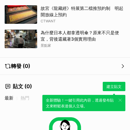
故宮《龍藏經》特展第二檔推預約制 明起
開放線上預約
CTWANT
為什麼日本人都拿透明傘？原來不只是便
宜，背後還藏著3個實用理由
景點家
轉發 (0)
貼文 (0)
建立貼文
最新
熱門
全新體驗！一鍵引用此內容，透過發布貼
文來輕鬆表達個人立場。