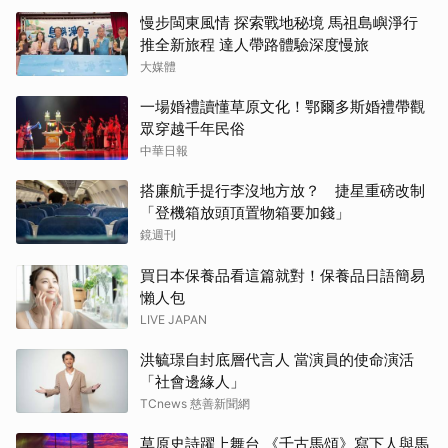
慢步閩東風情 探索戰地秘境 馬祖島嶼淨行
推全新旅程 達人帶路體驗深度慢旅
大媒體
一場婚禮讀懂草原文化！鄂爾多斯婚禮帶觀
眾穿越千年民俗
中華日報
搭廉航手提行李沒地方放？ 捷星重磅改制
「登機箱放頭頂置物箱要加錢」
鏡週刊
買日本保養品看這篇就對！保養品日語簡易
懶人包
LIVE JAPAN
洪毓璟自封底層代言人 當演員的使命演活
「社會邊緣人」
TCnews 慈善新聞網
草原史詩躍上舞台 《千古馬頌》寫下人與馬