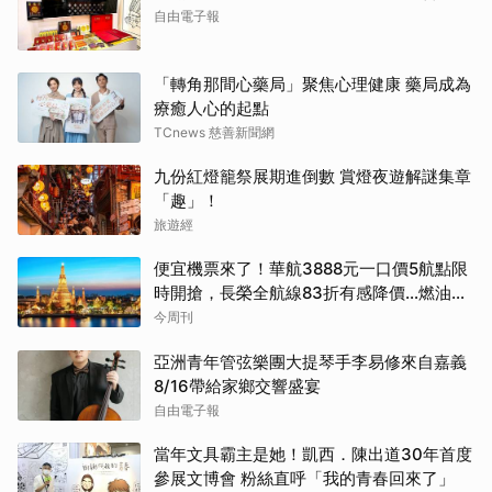
自由電子報
「轉角那間心藥局」聚焦心理健康 藥局成為
療癒人心的起點
TCnews 慈善新聞網
九份紅燈籠祭展期進倒數 賞燈夜遊解謎集章
「趣」！
旅遊經
便宜機票來了！華航3888元一口價5航點限
時開搶，長榮全航線83折有感降價…燃油稅
8/9調漲早買早省
今周刊
亞洲青年管弦樂團大提琴手李易修來自嘉義
8/16帶給家鄉交響盛宴
自由電子報
當年文具霸主是她！凱西．陳出道30年首度
參展文博會 粉絲直呼「我的青春回來了」