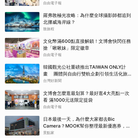
自由電子報
羅弗敦極光攻略：為什麼全球攝影師都追到
北挪威海岸線？
致旅程
文化幣滿600點直接解鎖！文博會快閃任務
搶「啾啾妹」限定徽章
自由電子報
韓國觀光公社重磅推出TAIWAN ONLY計
畫 團體與自由行雙軌企劃引領生活化旅遊
新風潮
台灣好新聞
文博會怎麼逛最划算？最好逛4大亮點一次
看 滿1000元送限定提袋
自由電子報
日本最後一天，為什麼大家都去Bic
Camera？MOOK幫你整理最新優惠券，行
前趕快存手機，結帳直接用，最高省10%
景點家