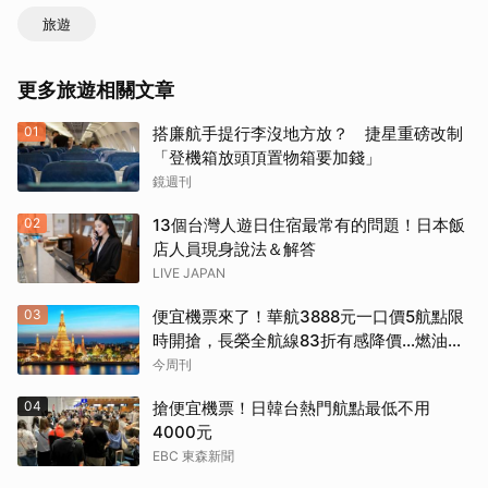
旅遊
更多旅遊相關文章
01
搭廉航手提行李沒地方放？ 捷星重磅改制
「登機箱放頭頂置物箱要加錢」
鏡週刊
02
13個台灣人遊日住宿最常有的問題！日本飯
店人員現身說法＆解答
LIVE JAPAN
03
便宜機票來了！華航3888元一口價5航點限
時開搶，長榮全航線83折有感降價…燃油稅
8/9調漲早買早省
今周刊
04
搶便宜機票！日韓台熱門航點最低不用
4000元
EBC 東森新聞