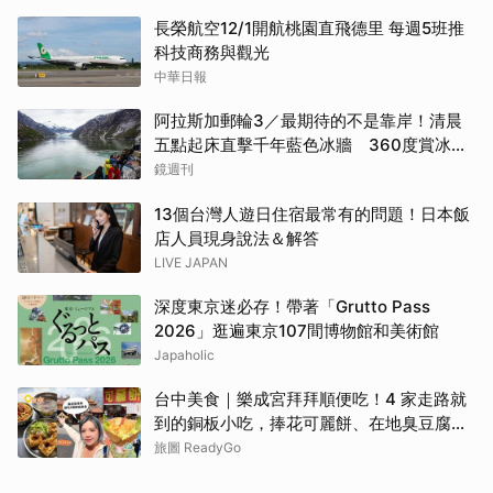
長榮航空12/1開航桃園直飛德里 每週5班推
科技商務與觀光
中華日報
阿拉斯加郵輪3／最期待的不是靠岸！清晨
五點起床直擊千年藍色冰牆 360度賞冰川
太療癒
鏡週刊
13個台灣人遊日住宿最常有的問題！日本飯
店人員現身說法＆解答
LIVE JAPAN
深度東京迷必存！帶著「Grutto Pass
2026」逛遍東京107間博物館和美術館
Japaholic
台中美食｜樂成宮拜拜順便吃！4 家走路就
到的銅板小吃，捧花可麗餅、在地臭豆腐、
烤甜甜圈一次收
旅圖 ReadyGo