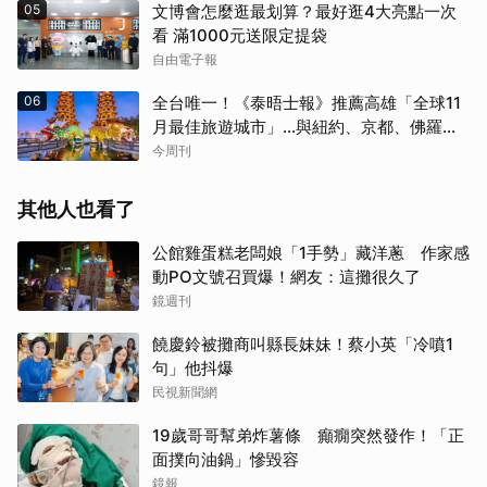
05
文博會怎麼逛最划算？最好逛4大亮點一次
看 滿1000元送限定提袋
自由電子報
06
全台唯一！《泰晤士報》推薦高雄「全球11
月最佳旅遊城市」…與紐約、京都、佛羅倫
斯共同入榜，理由曝光
今周刊
其他人也看了
公館雞蛋糕老闆娘「1手勢」藏洋蔥 作家感
動PO文號召買爆！網友：這攤很久了
鏡週刊
饒慶鈴被攤商叫縣長妹妹！蔡小英「冷噴1
句」他抖爆
民視新聞網
取消
19歲哥哥幫弟炸薯條 癲癇突然發作！「正
面撲向油鍋」慘毀容
鏡報