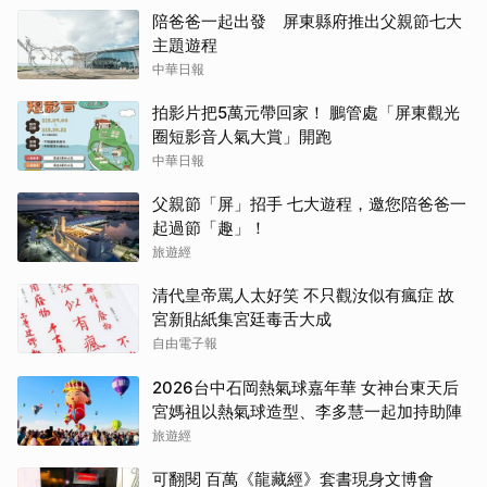
陪爸爸一起出發 屏東縣府推出父親節七大
主題遊程
中華日報
拍影片把5萬元帶回家！ 鵬管處「屏東觀光
圈短影音人氣大賞」開跑
中華日報
父親節「屏」招手 七大遊程，邀您陪爸爸一
起過節「趣」！
旅遊經
清代皇帝罵人太好笑 不只觀汝似有瘋症 故
宮新貼紙集宮廷毒舌大成
自由電子報
2026台中石岡熱氣球嘉年華 女神台東天后
宮媽祖以熱氣球造型、李多慧一起加持助陣
旅遊經
可翻閱 百萬《龍藏經》套書現身文博會