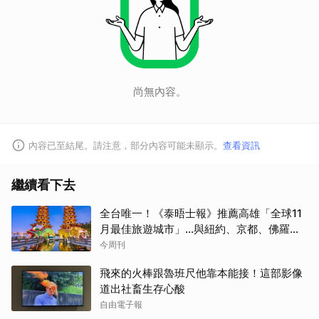
尚無內容。
內容已至結尾。請注意，部分內容可能未顯示。
查看資訊
繼續看下去
全台唯一！《泰晤士報》推薦高雄「全球11
月最佳旅遊城市」…與紐約、京都、佛羅倫
斯共同入榜，理由曝光
今周刊
飛來的火棒跟魯班尺他靠本能接！這部影像
道出社畜生存心酸
自由電子報