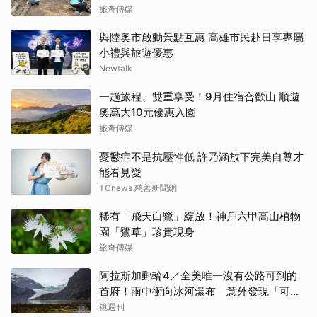
旅奇傳媒
與陸奧市啟動景點互惠 高雄市民赴日享專屬
小禮與旅遊優惠
Newtalk
一趟旅程、雙重享受！9月住宿合歡山 順遊
奧萬大10元優惠入園
旅奇傳媒
憂鬱症不是抗壓性低 許乃涵放下完美自尊才
能看見愛
TCnews 慈善新聞網
稀有「飛天白鷺」綻放！神戶六甲高山植物
園「鷺草」珍貴現身
旅奇傳媒
阿拉斯加郵輪4／全美唯一沒有公路可到的
首府！雨中衝向冰河瀑布 意外發現「可講
價」的質感紀念品
鏡週刊