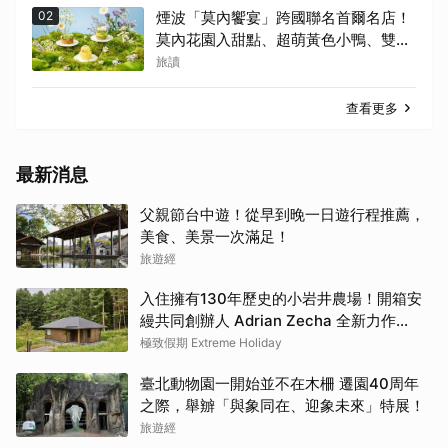
02
煙波「莫內饗宴」跨國聯名首爾名店！
莫內花園入甜點、超萌黃色小鴨、雙城
限定亮相
旅讀
查看更多
最新消息
父親節台中遊！從早到晚一日遊行程推薦，
美食、美景一次滿足！
旅遊經
入住擁有130年歷史的小岩井農場！開箱安
縵共同創辦人 Adrian Zecha 全新力作
「AZUMA FARM KOIWAI」體驗最高級的
極致假期 Extreme Holiday
奢華
臺北動物園一開始並不在木柵 遷園40周年
之際，舉辧「與象同在、迎象未來」特展！
旅遊經