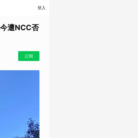
登入
今遭NCC否
訂閱