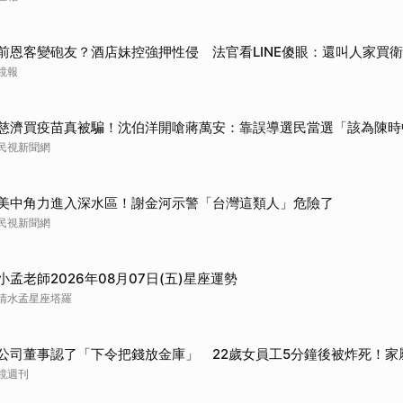
取消
前恩客變砲友？酒店妹控強押性侵 法官看LINE傻眼：還叫人家買
鏡報
慈濟買疫苗真被騙！沈伯洋開嗆蔣萬安：靠誤導選民當選「該為陳時
民視新聞網
美中角力進入深水區！謝金河示警「台灣這類人」危險了
民視新聞網
小孟老師2026年08月07日(五)星座運勢
清水孟星座塔羅
公司董事認了「下令把錢放金庫」 22歲女員工5分鐘後被炸死！家
鏡週刊