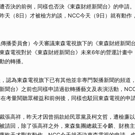
遭否決的前例，同樣也否決《東森財經新聞台》的申請。
昨天（8日）才被檢方約談，NCC今天（9日）就有動作
訊傳播委員會）今天審議東森電視旗下的《東森財經新聞
東森電視對於《東森財經新聞台》未來6年的營運計畫中
動的轉播。
後，認為東森電視旗下已有其他並非專門製播新聞的頻道
新聞台》之前也同樣申請過欲轉播藝文及表演活動，NC
C在考量閱聽眾權益和前例後，同樣也駁回東森電視的申
裁張高祥，昨天才因曾捐款給民眾黨及柯文哲，遭檢廉以
被請回，除了張高祥之外，東森集團總裁王令麟、財務主
廉昨天才剛有動作，NCC今天就否決東森電視的申請，