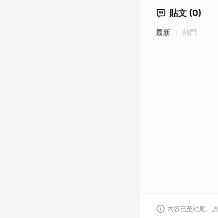
貼文 (0)
最新
熱門
內容已至結尾。請