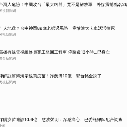
台灣人危險！中國攻台「最大凶器」竟不是解放軍 外媒震撼點名2
民視新聞網
行人地獄？台中神岡89歲老婦過馬路 竟慘遭大卡車活活撞死
民視新聞網
高雄有線電視維修員完工坐回工程車 停路邊12小時…已身亡
聯合新聞網
律師誆幫鴻海牽線買疫苗！詐慈濟10億 郭台銘全說了
民視新聞網
採購疫苗遭詐10.6億 慈濟聲明：深感痛心、已委託律師配合調查
上報