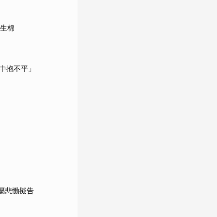
衛生棉
中抱不平」
屬悲慟擬告