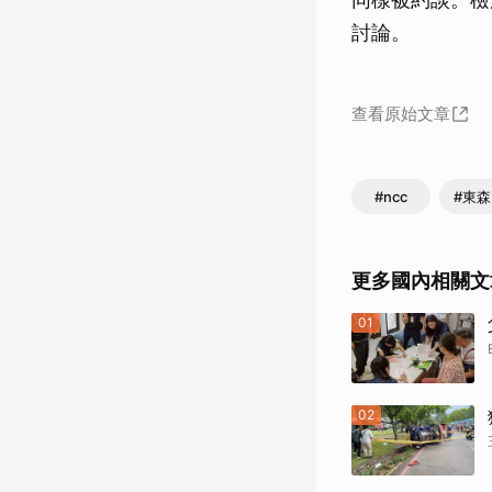
討論。
查看原始文章
#ncc
#東
更多國內相關文
01
02