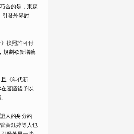
巧合的是，東森
，引發外界討
台》換照許可付
，規劃欲新增藝
，且《年代新
C在審議後予以
請。
證人的身分約
管黃鈺婷等人也
也引發外界一些