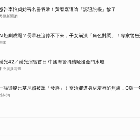
怒告李怡貞妨害名譽吞敗！黃宥嘉遭嗆「認證訟棍」慘了
民視新聞網
AI短劇成癮？長輩狂追停不下來，子女崩潰「角色對調」！專家警告
造咖
漢光42／漢光演習首日 中國海警持續騷擾金門水域
中央廣播電臺
一張遊艇比基尼照被罵「發胖」！喬治娜遭身材羞辱陷焦慮，C羅一
姊妹淘