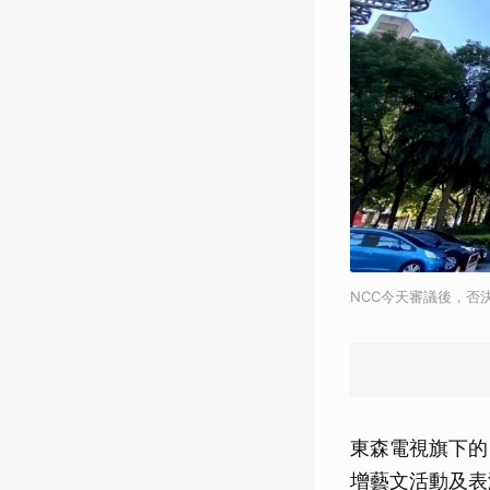
NCC今天審議後，否
東森電視旗下的
增藝文活動及表