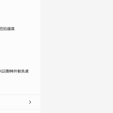
恐陷腦腐
句話翻轉外貌焦慮