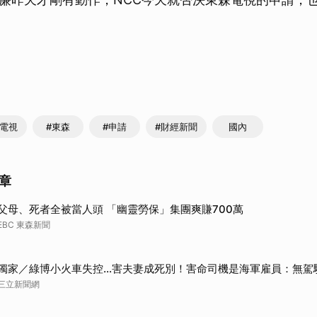
森電視
#東森
#申請
#財經新聞
國內
章
父母、死者全被當人頭 「幽靈勞保」集團爽賺700萬
EBC 東森新聞
獨家／綠博小火車失控…害夫妻成死別！害命司機是海軍雇員：無駕
三立新聞網