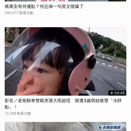
蔣萬安有何優點？何志偉一句英文噴爆了
294,077 觀看次數
00:46
影音／老爸騎車雙載突遇大雨超慌 狠遭3歲萌娃嗆聲「冷靜
點」！
72,368 觀看次數