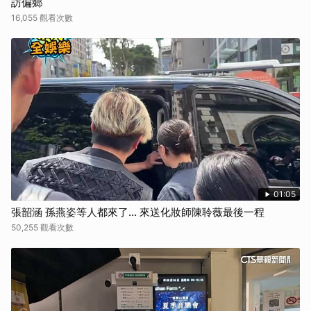
訪偏鄉
16,055 觀看次數
01:05
張韶涵 孫燕姿等人都來了... 來送化妝師陳聆薇最後一程
50,255 觀看次數