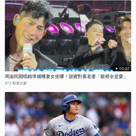
00:27
周渝民開唱精準捕獲妻女坐哪！甜蜜對看老婆「眼裡全是愛」
973 觀看次數