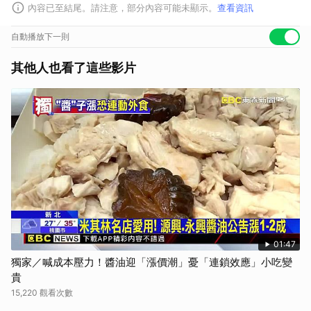
內容已至結尾。請注意，部分內容可能未顯示。
查看資訊
自動播放下一則
其他人也看了這些影片
01:47
獨家／喊成本壓力！醬油迎「漲價潮」憂「連鎖效應」小吃變
貴
15,220 觀看次數