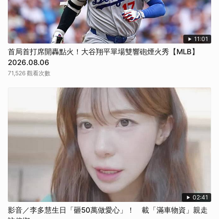
11:01
首局首打席開轟點火！大谷翔平單場雙響砲煙火秀【MLB】
2026.08.06
71,526 觀看次數
02:41
影音／李多慧生日「砸50萬做愛心」！ 載「滿車物資」親走