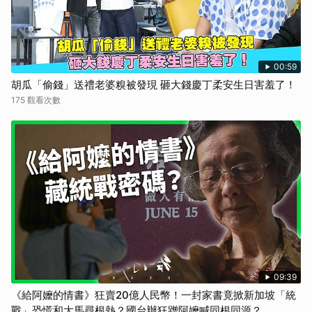
00:59
胡瓜「偷錢」送禮老婆糗被發現 砸大錢慶丁柔安生日害羞了！
175 觀看次數
09:39
《給阿嬤的情書》狂賣20億人民幣！一封家書竟掀新加坡「統
戰」恐慌和大馬尋根熱？國台辦狂蹭阿嬤喊同根同源？