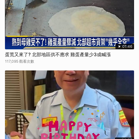
01:46
蛋荒又來了? 北部地區供不應求 雞蛋產量少3成喊漲
117,095 觀看次數