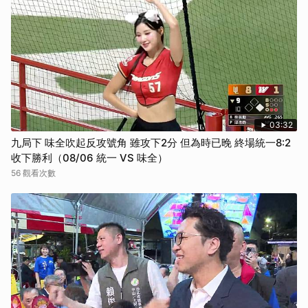
03:32
九局下 味全吹起反攻號角 雖攻下2分 但為時已晚 終場統一8:2
收下勝利（08/06 統一 VS 味全）
56 觀看次數