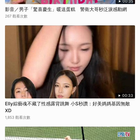
00:35
影音／男子「驚喜慶生」暖送蛋糕 警衛大哥秒泛淚感動網
267 觀看次數
00:33
Elly綜藝魂不藏了性感露背跳舞 小S秒讚：好美媽媽基因無敵
XD
1,853 觀看次數