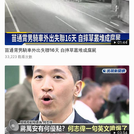
01:44
苗通霄男騎車外出失聯16天 自摔草叢堆成腐屍
33,223 觀看次數
03:54