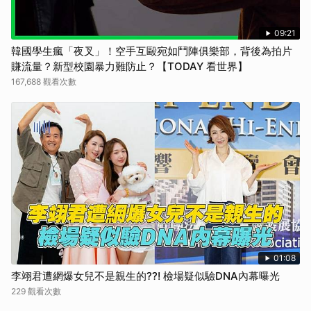
09:21
韓國學生瘋「夜叉」！空手互毆宛如鬥陣俱樂部，背後為拍片
賺流量？新型校園暴力難防止？【TODAY 看世界】
167,688 觀看次數
01:08
李翊君遭網爆女兒不是親生的??! 檢場疑似驗DNA內幕曝光
229 觀看次數