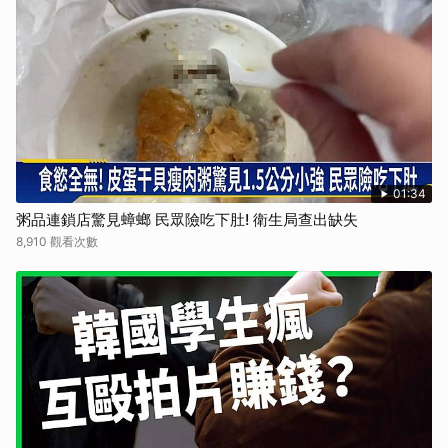
取消
01:34
粥品連鎖店驚見蟑螂 民眾險吃下肚! 衛生局查出缺失
8,910 觀看次數