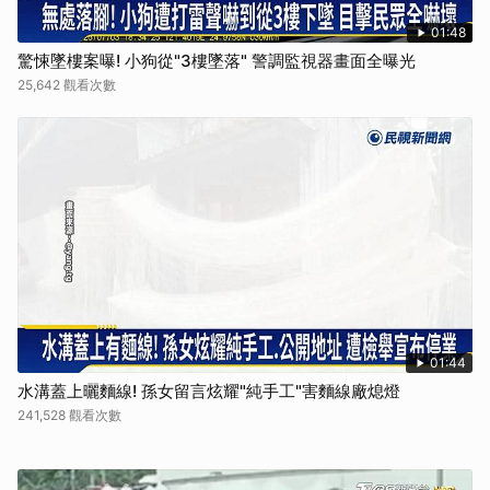
01:48
驚悚墜樓案曝! 小狗從"3樓墜落" 警調監視器畫面全曝光
25,642 觀看次數
01:44
水溝蓋上曬麵線! 孫女留言炫耀"純手工"害麵線廠熄燈
241,528 觀看次數