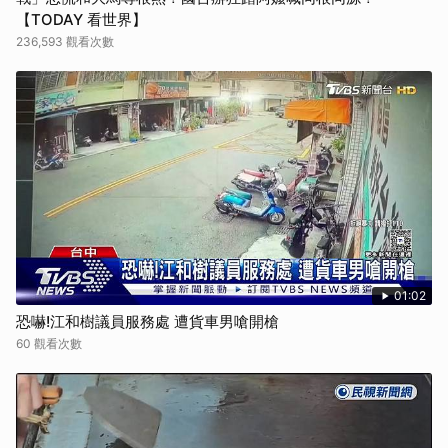
【TODAY 看世界】
236,593 觀看次數
01:02
恐嚇!江和樹議員服務處 遭貨車男嗆開槍
60 觀看次數