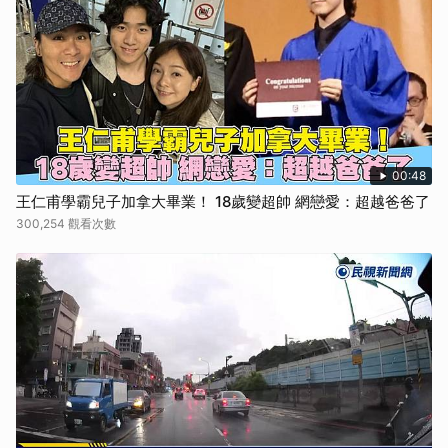
00:48
王仁甫學霸兒子加拿大畢業！ 18歲變超帥 網戀愛：超越爸爸了
300,254 觀看次數