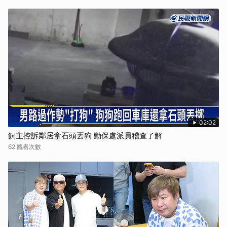
02:02
飼主控訴鄰居拿石頭丟狗 動保處派員稽查了解
62 觀看次數