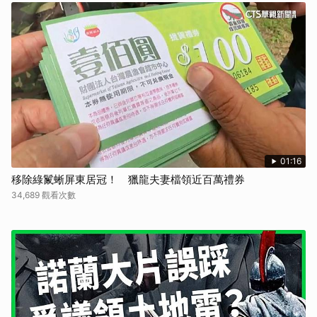
01:16
移除綠鬣蜥屏東居冠！ 獵龍夫妻檔領近百萬禮券
34,689 觀看次數