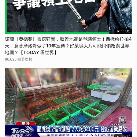
11:05
諾蘭《奧德賽》票房狂賣，取景地卻是爭議領土！西撒哈拉拍4
天，竟替摩洛哥做了10年宣傳？好萊塢大片可能悄悄改寫世界
地圖？【TODAY 看世界】
86,625 觀看次數
01:22