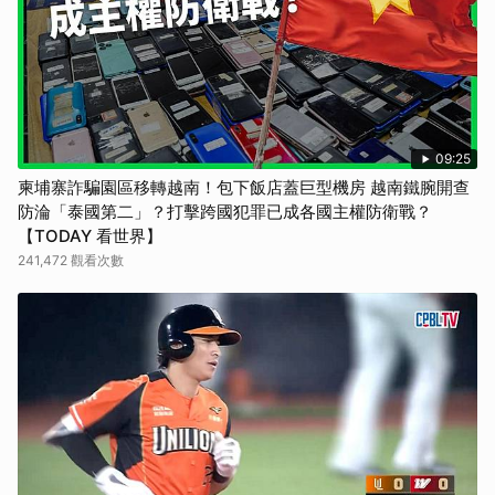
09:25
柬埔寨詐騙園區移轉越南！包下飯店蓋巨型機房 越南鐵腕開查
防淪「泰國第二」？打擊跨國犯罪已成各國主權防衛戰？
【TODAY 看世界】
241,472 觀看次數