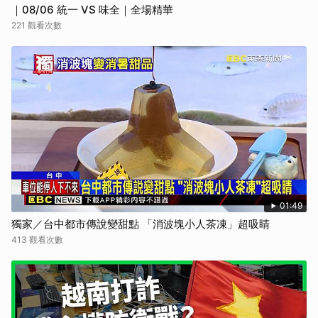
｜08/06 統一 VS 味全｜全場精華
221 觀看次數
01:49
獨家／台中都市傳說變甜點 「消波塊小人茶凍」超吸睛
413 觀看次數