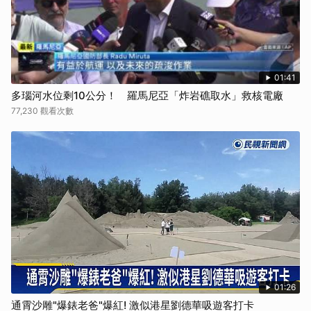
01:41
多瑙河水位剩10公分！ 羅馬尼亞「炸岩礁取水」救核電廠
77,230 觀看次數
01:26
通霄沙雕"爆錶老爸"爆紅! 激似港星劉德華吸遊客打卡