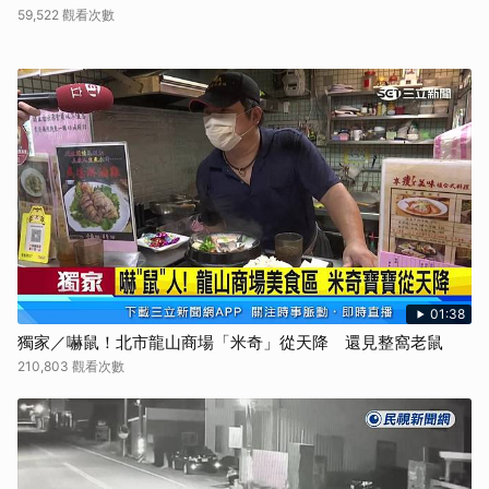
59,522 觀看次數
01:38
獨家／嚇鼠！北市龍山商場「米奇」從天降 還見整窩老鼠
210,803 觀看次數