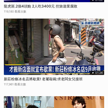
龍虎斑.2個4頭鮑 2人吃3400元 控旅遊業腐敗
119,180 觀看次數
01:26
新莊粉條冰名店將歇業! 老饕敲碗:求老闆女兒接班
117,961 觀看次數