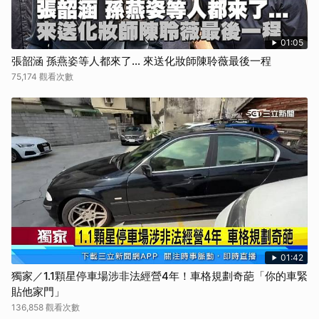
01:05
張韶涵 孫燕姿等人都來了... 來送化妝師陳聆薇最後一程
75,174 觀看次數
01:42
獨家／1.1顆星停車場涉非法經營4年！車格規劃奇葩「你的車緊
貼他家門」
136,858 觀看次數