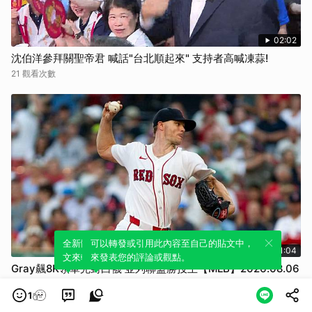
02:02
沈伯洋參拜關聖帝君 喊話"台北順起來" 支持者高喊凍蒜!
21 觀看次數
全新體驗！一鍵引用此內容，透過發布貼
可以轉發或引用此內容至自己的貼文中，
01:04
文來輕鬆表達個人立場。
來發表您的評論或觀點。
Gray飆8K領軍完封白襪 並列聯盟勝投王【MLB】2026.08.06
379 觀看次數
1