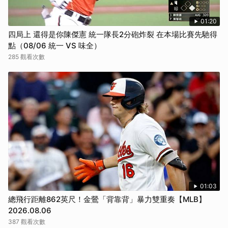
01:20
四局上 還得是你陳傑憲 統一隊長2分砲炸裂 在本場比賽先馳得
點（08/06 統一 VS 味全）
285 觀看次數
01:03
總飛行距離862英尺！金鶯「背靠背」暴力雙重奏【MLB】
2026.08.06
387 觀看次數