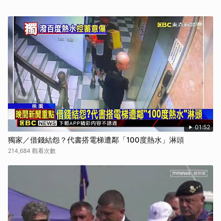
01:52
獨家／借錢結怨？代書搭電梯遭鄰「100度熱水」淋頭
214,684 觀看次數