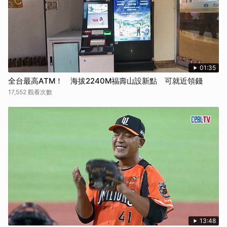
01:35
全台最高ATM！ 海拔2240M福壽山設新點 可就近領錢
17,552 觀看次數
13:48