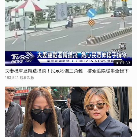
01:33
夫妻機車迴轉遭撞飛！民眾秒圍三角錐 撐傘遮陽暖舉全錄下
163,541 觀看次數