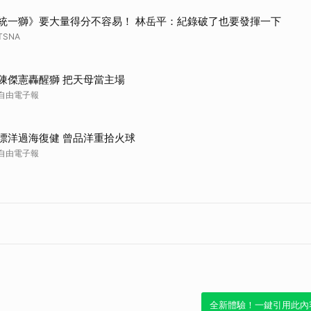
統一獅》要大量得分不容易！ 林岳平：紀錄破了也要發揮一下
TSNA
陳傑憲轟醒獅 把天母當主場
自由電子報
漂洋過海復健 曾品洋重拾火球
自由電子報
全新體驗！一鍵引用此內