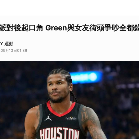
派對後起口角 Green與女友街頭爭吵全都
AY 運動
09月13日01:36