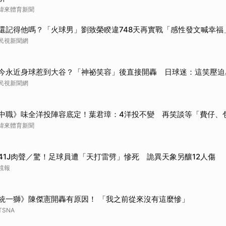
取消
緯來體育新聞
還記得他嗎？「火球男」劉致榮睽違748天再實戰「感性發文喊幸福
民視新聞網
今永近身球惹到大谷？「神祕笑容」後直接開轟 日球迷：這笑壓迫
民視新聞網
中職》味全洋投陣容底定！葉君璋：4洋投不變 再笑談等「費仔、
緯來體育新聞
41J肉聲／驚！足球員遭「天打雷劈」慘死 詭異天象另釀12人傷
鏡報
統一獅》陳傑憲開轟有原因！ 「我之前從來沒有這麼慘」
TSNA