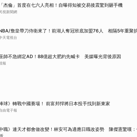
「杰倫」首度在七六人亮相！自曝得知被交易後震驚到砸手機
民視新聞網
NBA/詹皇帶刀侍衛來了！前湖人奪冠班底加盟76人 相隔5年重聚
中天電視台
巫師不急綁定AD！88億超大肥約先喊卡 美媒曝光背後原因
鏡報
棒球》轉戰中國賽場！ 前富邦悍將日本投手找到新東家
自由電子報
中職》連天才都會做改變！林安可為適應日職改姿勢 陳傑憲驚嘆：
折