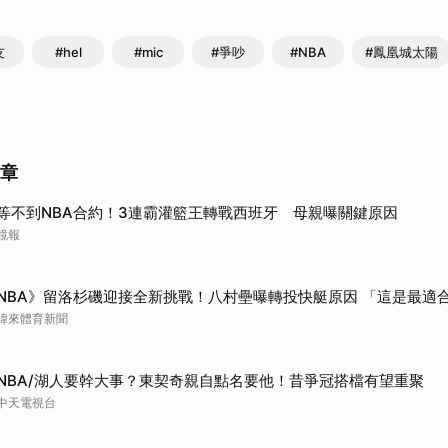
友
#hel
#mic
#爭吵
#NBA
#鳳凰城太陽
文章
等不到NBA合約！3連霸灌籃王轉戰西班牙 母親曝關鍵原因
鏡報
NBA》留洛杉磯迎接全新挑戰！八村壘曝轉投快艇原因 「這是最適
緯來體育新聞
NBA/湖人要幹大事？東契奇親自點名要他！昔爭冠搭檔有望重聚
中天電視台