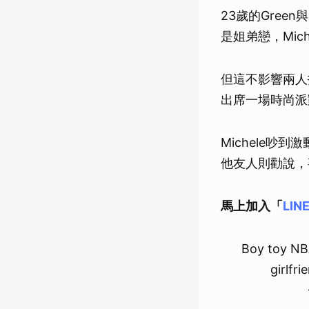
23歲的Gree
是姐弟戀，Mich
但這不影響兩人
出席一場時尚派
Michele吵
他友人則勸說，
馬上加入「
LIN
Boy toy NBA
girlfr