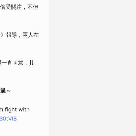
，就倍受關注，不但
報》報導，兩人在
示弱一直叫囂，其
錯過～
m fight with
oS0tVIB
5