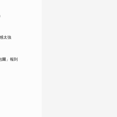
」
感太強
包爾」報到