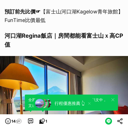
預訂前先比價☞
【富士山河口湖Kagelow青年旅館】
FunTime比價最低
河口湖Regina飯店｜房間都能看富士山ｘ高CP
值
全新體驗！一鍵引用此內容，透過發布貼
可以轉發或引用此內容至自己的貼文中，
行程優惠推薦 👆
文來輕鬆表達個人立場。
來發表您的評論或觀點。
14
1