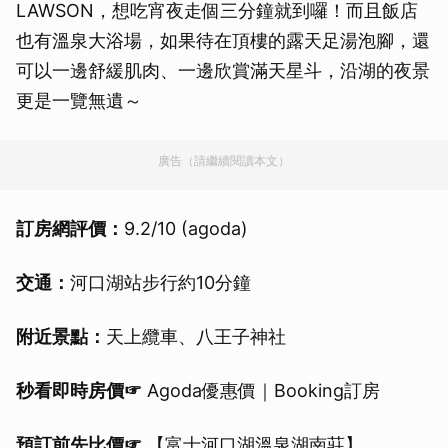
LAWSON，想吃宵夜走個三分鐘就到囉！而且飯店
也有溫泉大浴場，如果待在頂樓的露天足湯泡腳，還
可以一邊舒緩肌肉、一邊欣賞滿天星斗，沿湖的夜景
更是一覽無遺～
廣告（請繼續閱讀本文）
訂房網評價：
9.2/10 (agoda)
交通：
河口湖站步行約10分鐘
附近景點：
天上纜車、八王子神社
秒看即時房價☞
Agoda優惠價｜Booking訂房
預訂前先比價☞
【富士河口湖溫泉湖南莊】