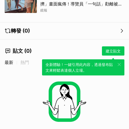
擠」畫面瘋傳！導覽員「一句話」勸離被狂
讚
鏡報
轉發 (0)
貼文 (0)
建立貼文
最新
熱門
全新體驗！一鍵引用此內容，透過發布貼
文來輕鬆表達個人立場。