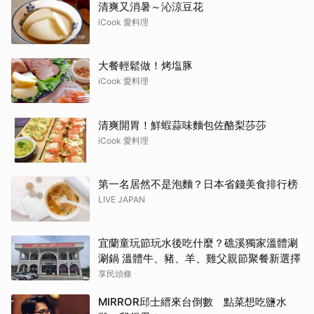
清爽又消暑～沁涼豆花
iCook 愛料理
大餐輕鬆做！烤塩豚
iCook 愛料理
清爽開胃！鮮蝦蒜味麵包佐酪梨莎莎
iCook 愛料理
第一名居然不是泡麵？日本省錢美食排行榜
LIVE JAPAN
宜蘭童玩節玩水後吃什麼？礁溪獨家溫體涮
涮鍋 溫體牛、豬、羊、雞父親節聚餐新選擇
享民頭條
MIRROR邱士縉來台倒數 點菜想吃鹽水