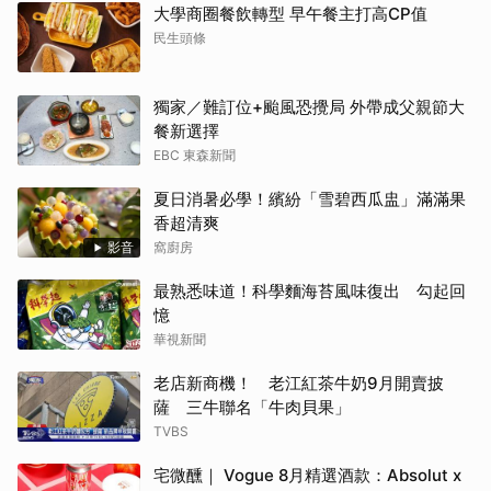
大學商圈餐飲轉型 早午餐主打高CP值
民生頭條
獨家／難訂位+颱風恐攪局 外帶成父親節大
餐新選擇
EBC 東森新聞
夏日消暑必學！繽紛「雪碧西瓜盅」滿滿果
香超清爽
影音
窩廚房
最熟悉味道！科學麵海苔風味復出 勾起回
憶
華視新聞
老店新商機！ 老江紅茶牛奶9月開賣披
薩 三牛聯名「牛肉貝果」
TVBS
宅微醺｜ Vogue 8月精選酒款：Absolut x