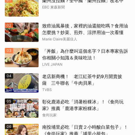
蘭州沒拉麵？全中國「蘭州拉麵」改名中
EBC 東森新聞
02
致癌油風暴後，家裡的油還能吃嗎？食用油
怎麼挑？炒菜、煎炸、涼拌用油一次看懂
Marie Claire美麗佳人
03
「丼飯」為什麼叫這個名字？日本專家告訴
你相關小知識＆美味吃法！
LIVE JAPAN
04
老店新商機！ 老江紅茶牛奶9月開賣披
薩 三牛聯名「牛肉貝果」
TVBS
05
彰化鹿港必吃「消暑粉粿冰」！《食尚玩
家》推薦「鹿港李家粉粿冰」
食尚玩家
06
南投埔里必吃「日賣２小時酸白菜包子」！
《食尚玩家》推薦「埔里小籠包」