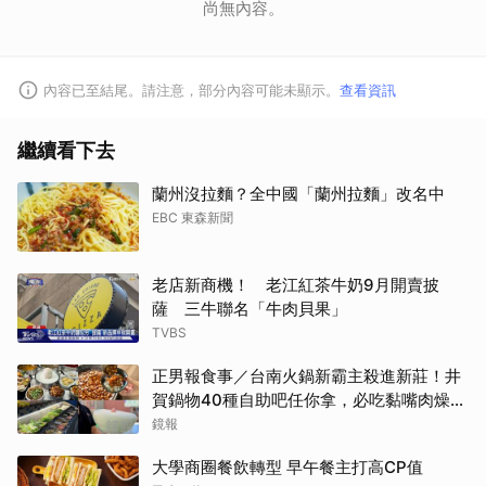
尚無內容。
內容已至結尾。請注意，部分內容可能未顯示。
查看資訊
繼續看下去
蘭州沒拉麵？全中國「蘭州拉麵」改名中
EBC 東森新聞
老店新商機！ 老江紅茶牛奶9月開賣披
薩 三牛聯名「牛肉貝果」
TVBS
正男報食事／台南火鍋新霸主殺進新莊！井
賀鍋物40種自助吧任你拿，必吃黏嘴肉燥
飯、現做棉花糖
鏡報
大學商圈餐飲轉型 早午餐主打高CP值