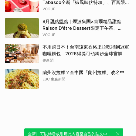
Tabasco全新「椒風味伏特加」、百富限定
「花時心藝限量禮盒」、WAT x 萬波「紅蘋
VOGUE
島嶼氣泡雞尾酒」……品味盛夏質感微醺
8月甜點盤點｜煙波集團×首爾精品甜點
Raison D'être Dessert限定下午茶、
Gelato pique cafe辻利茶舗聯名可麗餅、
VOGUE
台南「開心果地圖」集齊37款綠色甜點
不用飛日本！台南遠東香格里拉吃得到冠軍
咖哩麵包 2026得獎可頌獨步全球嘗鮮
鏡新聞
蘭州沒拉麵？全中國「蘭州拉麵」改名中
EBC 東森新聞
全新體驗！一鍵引用此內容，透過發布貼
可以轉發或引用此內容至自己的貼文中，