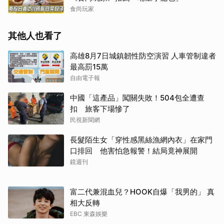
食尚玩家
其他人也看了
高雄8月7日城鎮韌性防空演習 人車管制違者
最高罰15萬
自由電子報
中國「這產品」闖關失敗！504包全遭查
扣 旅客下場慘了
民視新聞網
長髮陌生女「穿性感黑絲漁網內衣」在家門
口排回 他害怕急報警！結局竟神展開
鏡週刊
富二代兼混血兒？HOOK自爆「我男的」 真
相大反轉
EBC 東森娛樂