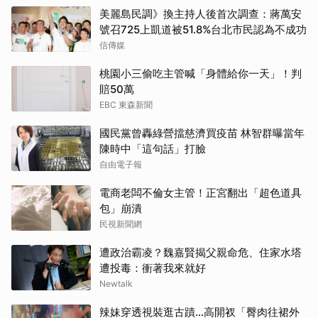
美麗島民調》換主持人後首次調查：蔣萬安
號召725上凱道被51.8%台北市民認為不成功
信傳媒
桃園小三偷吃主管喊「身體給你一天」！判
賠50萬
EBC 東森新聞
國民黨曾轟綠營擋慈濟買疫苗 林智群曝當年
陳時中「這句話」打臉
自由電子報
電商老闆不倫女主管！正宮翻出「超色道具
包」崩潰
民視新聞網
遭政治霸凌？魏嘉賢揭父親命危、住家水塔
遭投毒：衝著我來就好
Newtalk
辣妹穿透視裝逛古蹟…高開衩「臀肉往裙外