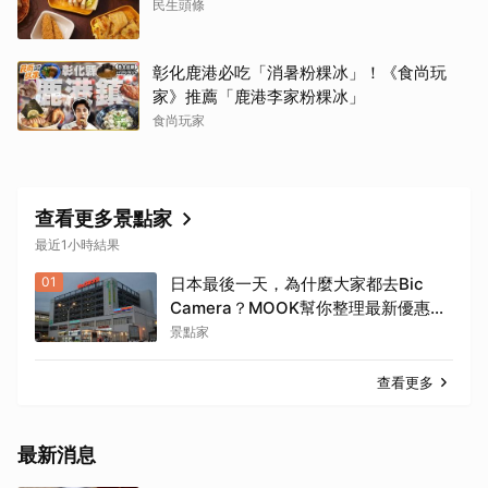
民生頭條
彰化鹿港必吃「消暑粉粿冰」！《食尚玩
家》推薦「鹿港李家粉粿冰」
食尚玩家
查看更多景點家
最近1小時結果
01
日本最後一天，為什麼大家都去Bic
Camera？MOOK幫你整理最新優惠
券，行前趕快存手機，結帳直接用，最
景點家
高省10%
查看更多
最新消息