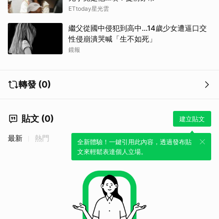
ETtoday星光雲
繼父從國中侵犯到高中…14歲少女遭逼口交
性侵崩潰哭喊「生不如死」
鏡報
轉發 (0)
貼文 (0)
建立貼文
最新
熱門
全新體驗！一鍵引用此內容，透過發布貼
文來輕鬆表達個人立場。