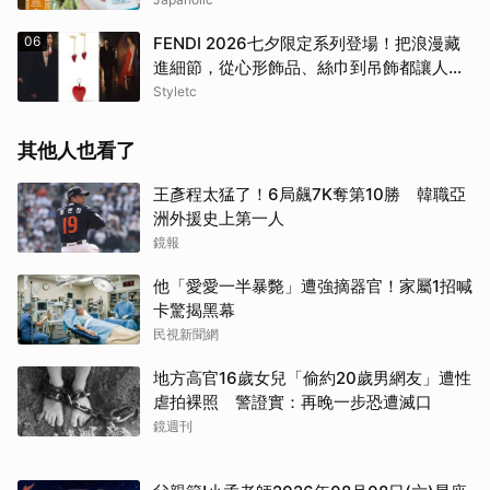
06
FENDI 2026七夕限定系列登場！把浪漫藏
進細節，從心形飾品、絲巾到吊飾都讓人一
眼心動
Styletc
其他人也看了
王彥程太猛了！6局飆7K奪第10勝 韓職亞
洲外援史上第一人
鏡報
他「愛愛一半暴斃」遭強摘器官！家屬1招喊
卡驚揭黑幕
民視新聞網
地方高官16歲女兒「偷約20歲男網友」遭性
虐拍裸照 警證實：再晚一步恐遭滅口
鏡週刊