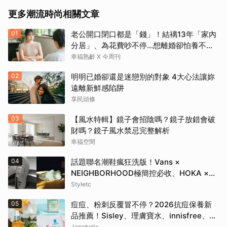
更多潮流時尚相關文章
01
老公開口閉口都是「錢」！結褵13年「家內
分居」、為花費吵不停…想離婚卻怕養不活
自己：還要忍3年？
幸福熟齡 X 今周刊
02
明明已婚卻還是迷戀別的對象 4大心法讓妳
遠離新鮮感陷阱
享民頭條
03
【風水特輯】鏡子會招陰嗎？鏡子放錯會破
財嗎？鏡子風水禁忌完整解析
幸福空間
04
話題聯名潮鞋瘋狂洗版！Vans ×
NEIGHBORHOOD極簡控必收、HOKA ×
BEAMS根本穿上腳的藝術品
Styletc
05
痘痘、粉刺反覆冒不停？2026抗痘保養新
品推薦！Sisley、理膚寶水、innisfree、
Bifesta 4大爆款一次看
Japaholic