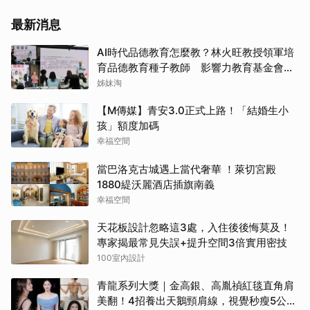
最新消息
AI時代品德教育怎麼教？林火旺教授領軍培
育品德教育種子教師 影響力教育基金會攜
手新生代基金會
姊妹淘
【M傳媒】青安3.0正式上路！「結婚生小
孩」額度加碼
幸福空間
當巴洛克古城遇上當代奢華 ！萊切宮殿
1880緹沃麗酒店插旗南義
幸福空間
天花板設計忽略這3處，入住後後悔莫及！
專家揭最常見失誤+提升空間3倍實用密技
100室內設計
青龍系列大獎｜金高銀、高胤禎紅毯直角肩
美翻！4招養出天鵝頸肩線，視覺秒瘦5公