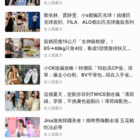
斤！
女人我最大
蔡依林、賈靜雯、小s都瘋匹克球！搞懂匹
克球規則、FILA、ALO都出匹克球服裝系列
女人我最大
當媽照瘦15公斤「女神級蛻變」！
65→48kg只靠4招，養成1習慣瘦得快又不
復胖
女人我最大
小CK撿漏攻略！特價區「10款高CP值」清
單：爆走小白鞋、BV平替包…現在入手省一
筆
女人我最大
這個夏天，從劉亦菲到TWICE都在瘋「薄荷
綠」穿搭，不挑膚色超顯白！薄荷綠配色公
開
女人我最大
Jina激推韓國美食！燒啤秀嗨翻全場 五花豬
吃法必學
女人我最大