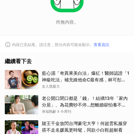
尚無內容。
內容已至結尾。請注意，部分內容可能未顯示。
查看資訊
繼續看下去
藍心湄「奇異果美白法」爆紅！醫師認證「1
神級吃法」補充維他命C最有感，林可彤自
曝從小跟著吃
女人我最大
老公開口閉口都是「錢」！結褵13年「家內
分居」、為花費吵不停…想離婚卻怕養不活
自己：還要忍3年？
幸福熟齡 X 今周刊
賭王千金放閃台灣豪宅大亨！何超雲私服穿
搭不走名媛風更時髦，同款小白鞋超耐看