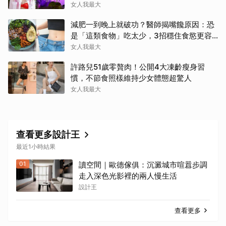
女人我最大
減肥一到晚上就破功？醫師揭嘴饞原因：恐
是「這類食物」吃太少，3招穩住食慾更容
易瘦！
女人我最大
許路兒51歲零贅肉！公開4大凍齡瘦身習
慣，不節食照樣維持少女體態超驚人
女人我最大
查看更多設計王
最近1小時結果
01
讀空間｜歐德傢俱：沉澱城市喧囂步調
走入深色光影裡的兩人慢生活
設計王
查看更多