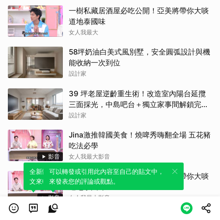
一樹私藏居酒屋必吃公開！亞美將帶你大啖
道地泰國味
女人我最大
58坪奶油白美式風別墅，安全圓弧設計與機
能收納一次到位
設計家
39 坪老屋逆齡重生術！改造室內陽台延攬
三面採光，中島吧台＋獨立家事間解鎖完美
家務路徑
設計家
Jina激推韓國美食！燒啤秀嗨翻全場 五花豬
吃法必學
影音
女人我最大影音
全新體驗！一鍵引用此內容，透過發布貼
可以轉發或引用此內容至自己的貼文中，
一樹私藏居酒屋必吃公開！亞美將帶你大啖
文來輕鬆表達個人立場。
來發表您的評論或觀點。
道地泰國味
影音
女人我最大影音
夏天香水別噴手腕？調香師揭最佳噴香位