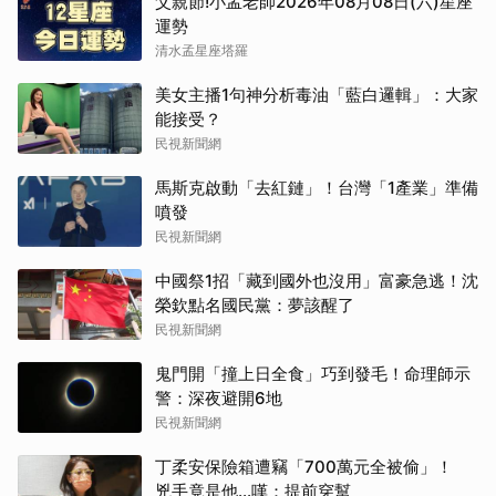
父親節!小孟老師2026年08月08日(六)星座
運勢
清水孟星座塔羅
美女主播1句神分析毒油「藍白邏輯」：大家
能接受？
民視新聞網
馬斯克啟動「去紅鏈」！台灣「1產業」準備
噴發
民視新聞網
中國祭1招「藏到國外也沒用」富豪急逃！沈
榮欽點名國民黨：夢該醒了
民視新聞網
鬼門開「撞上日全食」巧到發毛！命理師示
警：深夜避開6地
民視新聞網
丁柔安保險箱遭竊「700萬元全被偷」！
兇手竟是他...嘆：提前穿幫