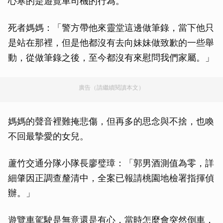
心寒的是遊覽車司機的行為。
死者媽媽：「警方帶他來靈堂這邊做筆錄，當下他只
是站在那裡，但是他都沒有去向妹妹做致歉的一些舉
動，從做筆錄之後，至今都沒有來慰問我們家屬。」
廣告（請繼續閱讀本文）
媽媽的聲音裡難掩悲傷，但再多的思念與不捨，也喚
不回最摯愛的女兒。
蘆竹交通分隊小隊長廖璧璋：「郭男酒測值為零，詳
細肇因正調查釐清中，全案已報請桃園地檢署指揮偵
辦。」
遊覽車駕駛是無意還是有心，當時怎麼會突然倒車，