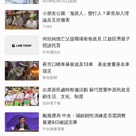
NOWNEWS今日新聞
小朋友公園「鬼抓人」變打人？家長加入理
論反互控傷害
TVBS
何欣純憶亡父提職場爸爸政見 江啟臣秀親子
照談托育
中央通訊社
夜市口轎車暴衝波及13車 基金會董座名車
擋災
華視新聞
出席原民歲時祭儀活動 蘇巧慧重申原民政見
顧生活、文化、制度
自由電子報
颱風攪局 中央：城鎮韌性演練是否需調整
最遲9日確認完畢
中央廣播電臺