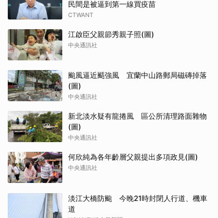
民間是被逼到第一線買疫苗
CTWANT
江啟臣父親節秀親子照(圖)
中央通訊社
颱風逼近颳強風 宜蘭中山路郵局磁磚掉落
(圖)
中央通訊社
新北淡水疑有龍捲風 區公所清理路面雜物
(圖)
中央通訊社
何欣純為各年齡層父親提出多項政見(圖)
中央通訊社
淡江大橋防颱 今晚21時封閉人行道、機車
道