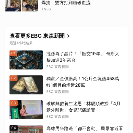
爆揍 雙方打到頭破血流
TVBS
查看更多EBC 東森新聞
最近1小時結果
01
攏係為了晶片！「斷交19年」 哥斯大
黎加連2年來台
EBC 東森新聞
02
獨家／金價衝高！1公斤金塊值458萬
較1個月前增近28萬
EBC 東森新聞
03
破解無數養生迷思！林慶順教授「4月
意外離世」女兒悲痛證實
EBC 東森新聞
04
高雄男坐路邊「都不會動」 民眾靠近看