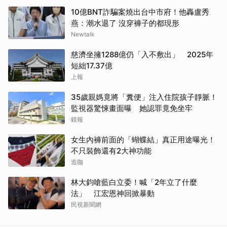
10億BNT詐騙案燒出台中市府！他轟盧秀
燕：潮水退了 沒穿褲子的都現形
Newtalk
慈濟坐擁1288億仍「入不敷出」 2025年
短絀17.37億
上報
35歲親媽竟將「糞便」注入住院孩子靜脈！
監視器驚悚畫面曝 她認罪竟免坐牢
鏡報
女生內褲前面的「蝴蝶結」真正用途曝光！
不只裝飾還有2大神功能
造咖
林大鈞嗆藍白立委！喊「2年立了什麼
法」 江宏恩神回掀暴動
民視新聞網