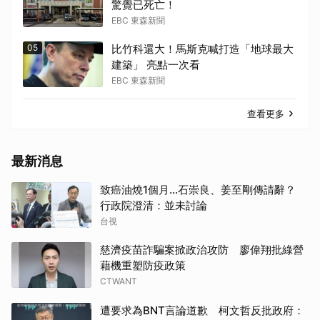
驚覺已死亡！
EBC 東森新聞
05
比竹科還大！馬斯克喊打造「地球最大
建築」 亮點一次看
EBC 東森新聞
查看更多
最新消息
致癌油燒1個月...石崇良、姜至剛傳請辭？
行政院澄清：並未討論
台視
慈濟疫苗詐騙案掀政治攻防 廖偉翔批綠營
藉機重塑防疫政策
CTWANT
遭要求為BNT言論道歉 柯文哲反批政府：