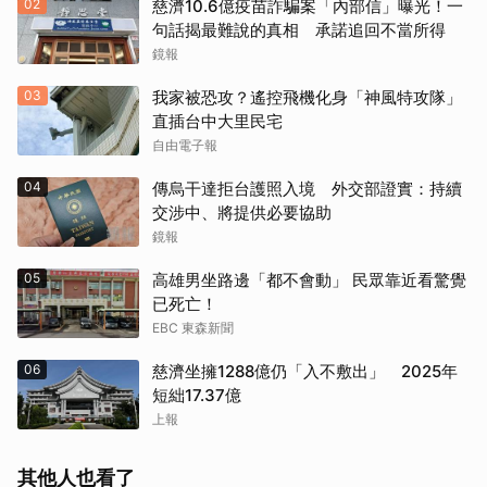
02
慈濟10.6億疫苗詐騙案「內部信」曝光！一
句話揭最難說的真相 承諾追回不當所得
鏡報
03
我家被恐攻？遙控飛機化身「神風特攻隊」
直插台中大里民宅
自由電子報
04
傳烏干達拒台護照入境 外交部證實：持續
交涉中、將提供必要協助
鏡報
05
高雄男坐路邊「都不會動」 民眾靠近看驚覺
已死亡！
EBC 東森新聞
06
慈濟坐擁1288億仍「入不敷出」 2025年
短絀17.37億
上報
其他人也看了