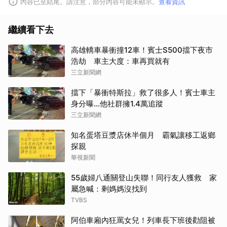
內容已至結尾。請注意，部分內容可能未顯示。
查看資訊
繼續看下去
高雄轎車暴衝撞12車！賓士S500擋下夜市
浩劫 車主大度：車再買就有
三立新聞網
擋下「暴衝特斯拉」救了很多人！賓士車主
身分曝…他社群擁1.4萬追蹤
三立新聞網
知名蛋塔豆漿店休半個月 霸氣讓移工返鄉
探親
華視新聞
取消
55歲婦八通關登山失聯！同行友人獲救 家
屬急喊：剩媽媽沒找到
TVBS
阿伯車廂內狂罵女兒！列車長下班後勸阻被