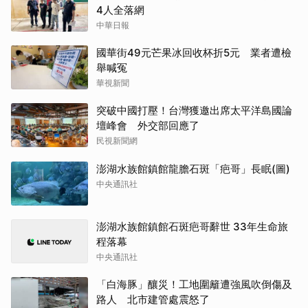
4人全落網
中華日報
國華街49元芒果冰回收杯折5元 業者遭檢
舉喊冤
華視新聞
突破中國打壓！台灣獲邀出席太平洋島國論
壇峰會 外交部回應了
民視新聞網
澎湖水族館鎮館龍膽石斑「疤哥」長眠(圖)
中央通訊社
澎湖水族館鎮館石斑疤哥辭世 33年生命旅
程落幕
中央通訊社
「白海豚」釀災！工地圍籬遭強風吹倒傷及
路人 北市建管處震怒了