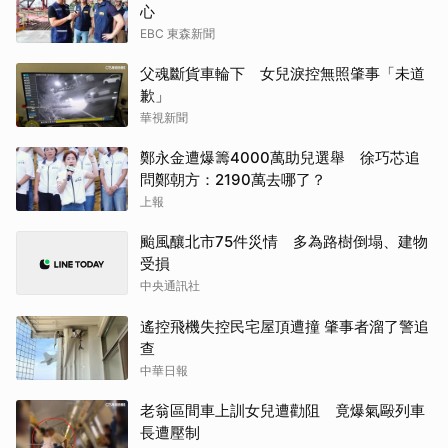
心
EBC 東森新聞
父魂斷貨車輪下 女兒淚控無照肇事「未道
歉」
華視新聞
鄭永金遭爆籌4000萬助兒選舉 徐巧芯追
問鄭朝方：2190萬去哪了？
上報
颱風釀北市75件災情 多為路樹倒塌、建物
受損
中央通訊社
遙控飛機失控民宅屋頂遭撞 肇事者溜了警追
查
中華日報
老翁區間車上訓女兒遭勸阻 竟爆氣毆列車
長遭壓制