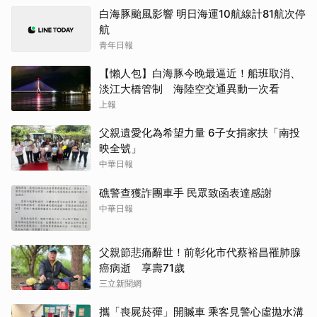
白海豚颱風影響 明日海運10航線計81航次停
航
青年日報
【懶人包】白海豚今晚最逼近！船班取消、
淡江大橋管制 海陸空交通異動一次看
上報
父親遺愛化為希望力量 6子女捐家扶「南投
映全號」
中華日報
礁警查獲詐團車手 民眾致函表達感謝
中華日報
父親節悲痛辭世！前彰化市代蔡裕昌罹肺腺
癌病逝 享壽71歲
三立新聞網
攜「喪屍菸彈」開贓車 乘客見警心虛拋水溝