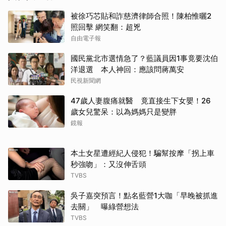
被徐巧芯貼和詐慈濟律師合照！陳柏惟曬2
照回擊 網笑翻：超兇
自由電子報
國民黨北市選情急了？藍議員因1事竟要沈伯
洋退選 本人神回：應該問蔣萬安
民視新聞網
47歲人妻腹痛就醫 竟直接生下女嬰！26
歲女兒驚呆：以為媽媽只是變胖
鏡報
本土女星遭經紀人侵犯！騙幫按摩「拐上車
秒強吻」：又沒伸舌頭
TVBS
吳子嘉突預言！點名藍營1大咖「早晚被抓進
去關」 曝綠營想法
TVBS