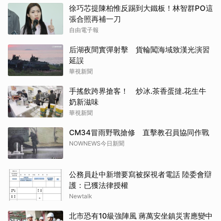
徐巧芯提陳柏惟反踢到大鐵板！林智群PO這
張合照再補一刀
自由電子報
后湖夜間實彈射擊 貨輪闖海域致漢光演習
延誤
華視新聞
手搖飲跨界搶客！ 炒冰.茶香蛋撻.花生牛
奶新滋味
華視新聞
CM34冒雨野戰搶修 直擊教召員協同作戰
NOWNEWS今日新聞
公務員赴中新增要寫被探視者電話 陸委會辯
護：已獲法律授權
Newtalk
北市恐有10級強陣風 蔣萬安坐鎮災害應變中