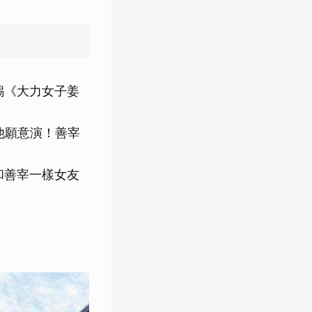
錫《大力女子姜
他願意演！善宰
和善宰一樣女友