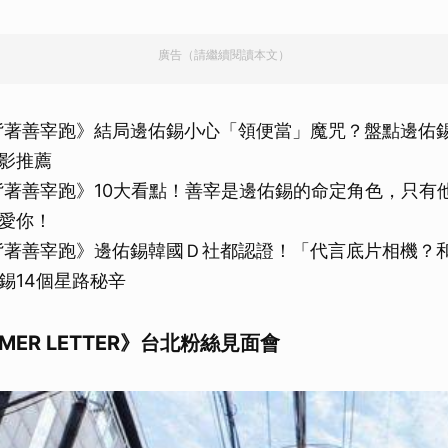
廣告（請繼續閱讀本文）
背著善宰跑》結局邊佑錫小心「領便當」魔咒？盤點邊佑
影推薦
背著善宰跑》10大看點！善宰是邊佑錫的命定角色，只有
愛你！
背著善宰跑》邊佑錫韓國Ｄ社都認證！「代言底片相機？
錫14個星路秘辛
MER LETTER》台北粉絲見面會