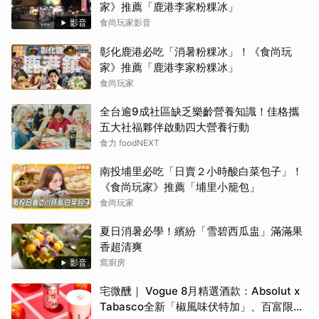
家》推薦「鹿港李家粉粿冰」
影音
食尚玩家影音
彰化鹿港必吃「消暑粉粿冰」！《食尚玩
家》推薦「鹿港李家粉粿冰」
食尚玩家
全台逾9成社區缺乏樂齡營養知識！佳格攜
五大社福夥伴啟動四大營養行動
食力 foodNEXT
南投埔里必吃「日賣２小時酸白菜包子」！
《食尚玩家》推薦「埔里小籠包」
食尚玩家
夏日消暑必學！繽紛「雪碧西瓜盅」滿滿果
香超清爽
影音
窩廚房
宅微醺｜ Vogue 8月精選酒款：Absolut x
Tabasco全新「椒風味伏特加」、百富限定