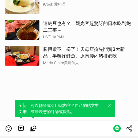
iCook 愛料理
連納豆也有？！觀光客超驚訝的日本吃到飽
二三事～
LIVE JAPAN
勝博殿不一樣了！天母店搶先開賣3大新
品，半熟炸鮭魚、原肉腰內豬排必吃
Marie Claire美麗佳人
全新體驗！一鍵引用此內容，透過發布貼
可以轉發或引用此內容至自己的貼文中，
文來輕鬆表達個人立場。
來發表您的評論或觀點。