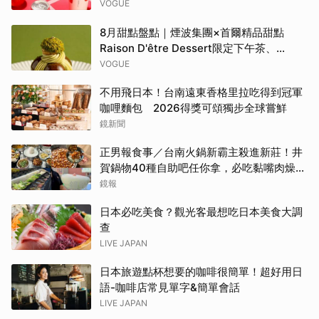
「花時心藝限量禮盒」、WAT x 萬波「紅蘋
VOGUE
島嶼氣泡雞尾酒」……品味盛夏質感微醺
8月甜點盤點｜煙波集團×首爾精品甜點
Raison D'être Dessert限定下午茶、
Gelato pique cafe辻利茶舗聯名可麗餅、
VOGUE
台南「開心果地圖」集齊37款綠色甜點
不用飛日本！台南遠東香格里拉吃得到冠軍
咖哩麵包 2026得獎可頌獨步全球嘗鮮
鏡新聞
正男報食事／台南火鍋新霸主殺進新莊！井
賀鍋物40種自助吧任你拿，必吃黏嘴肉燥
飯、現做棉花糖
鏡報
日本必吃美食？觀光客最想吃日本美食大調
查
LIVE JAPAN
日本旅遊點杯想要的咖啡很簡單！超好用日
語-咖啡店常見單字&簡單會話
LIVE JAPAN