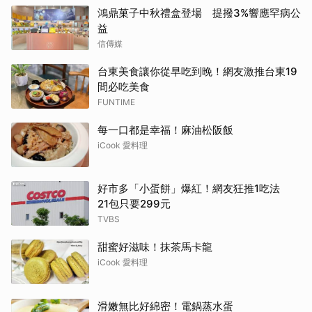
鴻鼎菓子中秋禮盒登場 提撥3%響應罕病公
益
信傳媒
台東美食讓你從早吃到晚！網友激推台東19
間必吃美食
FUNTIME
每一口都是幸福！麻油松阪飯
iCook 愛料理
好市多「小蛋餅」爆紅！網友狂推1吃法
21包只要299元
TVBS
甜蜜好滋味！抹茶馬卡龍
iCook 愛料理
滑嫩無比好綿密！電鍋蒸水蛋