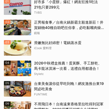
01
好市多「小蛋餅」爆紅！網友狂推1吃法
21包只要299元
TVBS
02
正男報食事／台南火鍋新霸主殺進新莊！井
賀鍋物40種自助吧任你拿，必吃黏嘴肉燥
飯、現做棉花糖
鏡報
03
滑嫩無比好綿密！電鍋蒸水蛋
iCook 愛料理
04
2026中秋禮盒推薦！蛋黃酥、手工餅乾、
馬卡龍冰淇淋一次看，送禮自用都適合！
Styletc
05
台東美食讓你從早吃到晚！網友激推台東19
間必吃美食
FUNTIME
06
不用飛日本！台南遠東香格里拉吃得到冠軍