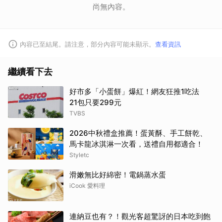
尚無內容。
內容已至結尾。請注意，部分內容可能未顯示。
查看資訊
繼續看下去
好市多「小蛋餅」爆紅！網友狂推1吃法
21包只要299元
TVBS
2026中秋禮盒推薦！蛋黃酥、手工餅乾、
馬卡龍冰淇淋一次看，送禮自用都適合！
Styletc
滑嫩無比好綿密！電鍋蒸水蛋
iCook 愛料理
連納豆也有？！觀光客超驚訝的日本吃到飽