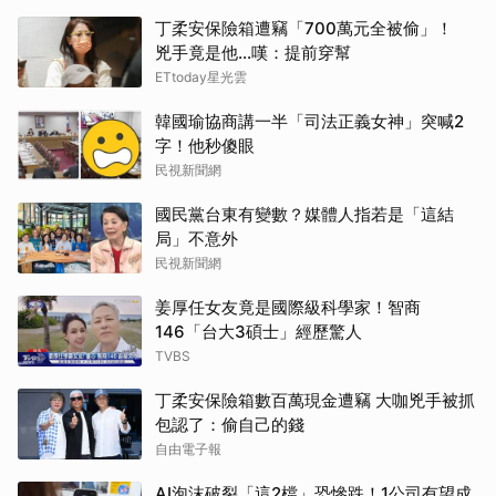
取消
丁柔安保險箱遭竊「700萬元全被偷」！
兇手竟是他...嘆：提前穿幫
ETtoday星光雲
韓國瑜協商講一半「司法正義女神」突喊2
字！他秒傻眼
民視新聞網
國民黨台東有變數？媒體人指若是「這結
局」不意外
民視新聞網
姜厚任女友竟是國際級科學家！智商
146「台大3碩士」經歷驚人
TVBS
丁柔安保險箱數百萬現金遭竊 大咖兇手被抓
包認了：偷自己的錢
自由電子報
AI泡沫破裂「這2檔」恐慘跌！1公司有望成