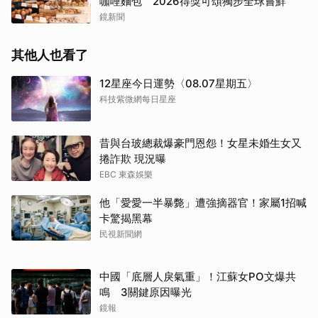
咖哩麵包 2026得獎可頌獨步全球嘗鮮
鏡新聞
其他人也看了
12星座今日運勢〈08.07星期五〉
科技紫微網每日星座
昔與台玻總裁爆豪門恩怨！女星未婚生女又
捲詐欺 現況曝
EBC 東森娛樂
他「愛愛一半暴斃」遭強摘器官！家屬1招喊
卡驚揭黑幕
民視新聞網
中國「底層人戾氣重」！江蘇女PO文爆共
鳴 3關鍵原因曝光
鏡報