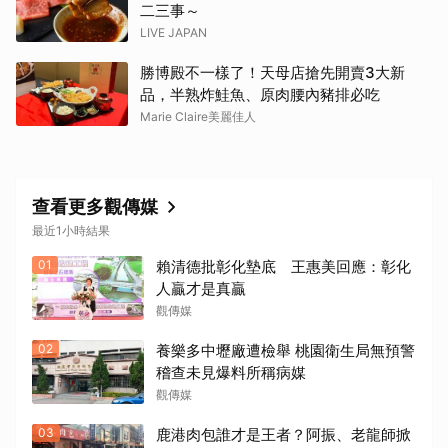
二三事～
LIVE JAPAN
勝博殿不一樣了！天母店搶先開賣3大新
品，半熟炸鮭魚、原肉腰內豬排必吃
Marie Claire美麗佳人
查看更多觀傳媒
最近1小時結果
01
賴清德批彰化墊底 王惠美回應：彰化
人贏才是真贏
觀傳媒
02
養樂多中壢廠遭檢舉 桃園衛生局無預警
稽查未見爆料所稱病媒
觀傳媒
03
鹿港肉包誰才是王者？阿振、老龍師掀