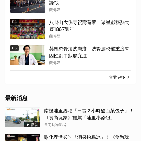
論戰
觀傳媒
04
八卦山大佛寺祝壽關帝 眾星獻藝熱鬧
慶1867週年
觀傳媒
05
莫輕忽骨痛皮膚癢 洗腎族恐罹重度腎
因性副甲狀腺亢進
觀傳媒
查看更多
最新消息
南投埔里必吃「日賣２小時酸白菜包子」！
《食尚玩家》推薦「埔里小籠包」
影音
食尚玩家影音
彰化鹿港必吃「消暑粉粿冰」！《食尚玩