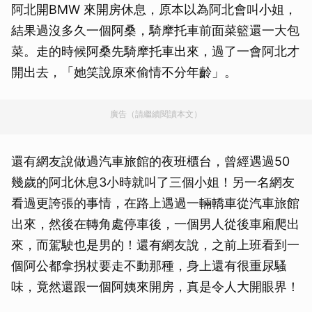
阿北開BMW 來開房休息，原本以為阿北會叫小姐，
結果過沒多久一個阿桑，騎摩托車前面菜籃還一大包
菜。走的時候阿桑先騎摩托車出來，過了一會阿北才
開出去，「她笑說原來偷情不分年齡」。
廣告（請繼續閱讀本文）
還有網友說做過汽車旅館的夜班櫃台，曾經遇過50
幾歲的阿北休息3小時就叫了三個小姐！另一名網友
看過更誇張的事情，在路上遇過一輛轎車從汽車旅館
出來，然後在轉角處停車後，一個男人從後車廂爬出
來，而駕駛也是男的！還有網友說，之前上班看到一
個阿公都拿拐杖要走不動那種，身上還有很重尿騷
味，竟然還跟一個阿姨來開房，真是令人大開眼界！