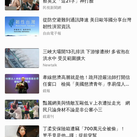
蔡英文「這21字」神打臉
民視新聞網
從防空避難到通訊降速 美日歐等國分享台灣
韌性演習資訊
自由電子報
三峽大壩開13孔排洪 下游慘遭殃! 多省泡在
洪水中 受災範圍擴大
Newtalk
牽線慈濟高層就是他！跪拜證嚴法師打開信
任窗口 檢揭「美國慈濟青年」李易儒人脈
網絡
鏡報
豔麗網美與情敵互毆低Ｖ上衣遭扯走光 網
民只論身材不論是非公審小三
鏡週刊
丁柔安保險箱遭竊「700萬元全被偷」！
兇手竟是他...嘆：提前穿幫