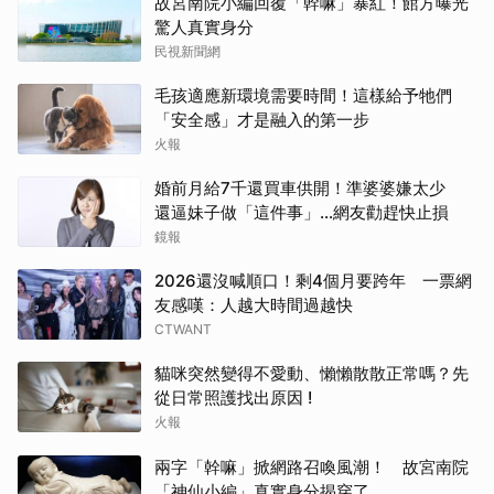
故宮南院小編回覆「幹嘛」暴紅！館方曝光
驚人真實身分
民視新聞網
毛孩適應新環境需要時間！這樣給予牠們
「安全感」才是融入的第一步
火報
婚前月給7千還買車供開！準婆婆嫌太少
還逼妹子做「這件事」…網友勸趕快止損
鏡報
2026還沒喊順口！剩4個月要跨年 一票網
友感嘆：人越大時間過越快
CTWANT
貓咪突然變得不愛動、懶懶散散正常嗎？先
從日常照護找出原因 !
火報
兩字「幹嘛」掀網路召喚風潮！ 故宮南院
「神仙小編」真實身分揭穿了