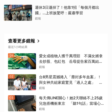
週休3日遜掉了！他靠1招「每個月都出
國」...上班族驚呼：嚴肅學習
鏡報
查看更多鏡報
最近1小時結果
01
愛女成植物人獲千萬理賠 不滿女婿拿
去炒股、包紅包 岳母提告索百萬結局
出爐
鏡報
02
台8男星震撼捲入「塵封多年血案」！
與女神共組家庭驚見「過人之處」 抱
軟萌女娃動念再拚一胎
鏡報
03
每天傳LINE關心！她2天聯絡不上25歲
兒急搭機衝東京 「聽1句話」當場心
碎...結局看哭網
鏡報