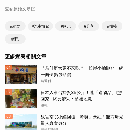
查看原始文章
#網友
#汽車旅館
#阿北
#分享
#櫃檯
鄉民
更多鄉民相關文章
01
「為什麼大家不來吃？」松屋小編拋問 網
一面倒揭致命傷
鏡週刊
02
日本人來台掃貨35公斤！連「這物品」也扛
回家...網友驚呆：超接地氣
鏡報
03
故宮南院小編回覆「幹嘛」暴紅！館方曝光
驚人真實身分
民視新聞網