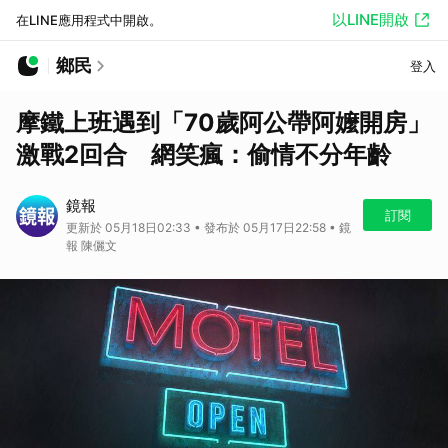
以LINE開啟
在LINE應用程式中開啟。
鄉民
登入
摩鐵上班遇到「70歲阿公帶阿嬤開房」
激戰2回合 網笑瘋：偷情不分年齡
鏡報
訂閱
更新於 05月18日02:33 • 發布於 05月17日22:58 • 鏡
報 陳儷文