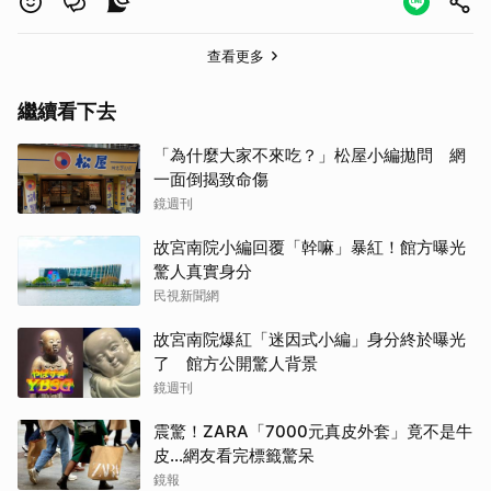
查看更多
繼續看下去
「為什麼大家不來吃？」松屋小編拋問 網
一面倒揭致命傷
鏡週刊
故宮南院小編回覆「幹嘛」暴紅！館方曝光
驚人真實身分
民視新聞網
故宮南院爆紅「迷因式小編」身分終於曝光
了 館方公開驚人背景
鏡週刊
震驚！ZARA「7000元真皮外套」竟不是牛
皮...網友看完標籤驚呆
鏡報