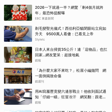
2026一下就過一半？網驚「剩4個月就跨
年」最恐怖提醒曝
EBC 東森新聞
剃毛變聖光儀式！西伯利亞貓閉眼站立宛如
升天 9500萬人看傻：已看見上帝
Styletc
日本人來台掃貨35公斤！連「這物品」也扛
回家...網友驚呆：超接地氣
鏡報
「為什麼大家不來吃？」松屋小編拋問 網
一面倒揭致命傷
鏡週刊
用AI寫履歷竟變六邊形戰士！他收到面試通
知「仔細一瞄」狂冒冷汗 網笑翻：跟老闆
禮尚往來
鏡報