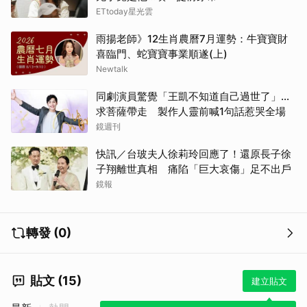
ETtoday星光雲
雨揚老師》12生肖農曆7月運勢：牛寶寶財
喜臨門、蛇寶寶事業順遂(上)
Newtalk
同劇演員驚覺「王凱不知道自己過世了」...
求菩薩帶走 製作人靈前喊1句話惹哭全場
取消
鏡週刊
快訊／台玻夫人徐莉玲回應了！還原長子徐
子翔離世真相 痛陷「巨大哀傷」足不出戶
鏡報
轉發 (0)
貼文 (15)
建立貼文