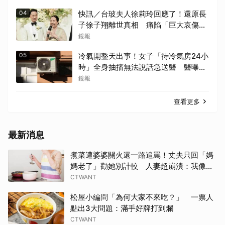
04
快訊／台玻夫人徐莉玲回應了！還原長
子徐子翔離世真相 痛陷「巨大哀傷」
足不出戶
鏡報
05
冷氣開整天出事！女子「待冷氣房24小
時」全身抽搐無法說話急送醫 醫曝關
鍵原因
鏡報
查看更多
最新消息
煮菜遭婆婆關火還一路追罵！丈夫只回「媽
媽老了」勸她別計較 人妻超崩潰：我像台
傭
CTWANT
松屋小編問「為何大家不來吃？」 一票人
點出3大問題：滿手好牌打到爛
CTWANT