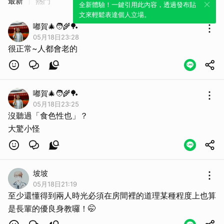
最新
熱門
全新體驗！一鍵引用此內容，透過發布貼
文來輕鬆表達個人立場。
嘟賀🎄🧑‍🌾🏓
05月18日23:28
很正常~人都會老的
嘟賀🎄🧑‍🌾🏓
05月18日23:25
沒聽過「食色性也」？
大驚小怪
坡坡
05月18日21:19
至少還懂得到兩人時光必須在房間裡的道理某種程度上也算
是長輩的優良身教囉！🤭