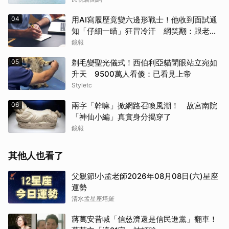
04
用AI寫履歷竟變六邊形戰士！他收到面試通
知「仔細一瞄」狂冒冷汗 網笑翻：跟老闆
禮尚往來
鏡報
05
剃毛變聖光儀式！西伯利亞貓閉眼站立宛如
升天 9500萬人看傻：已看見上帝
Styletc
06
兩字「幹嘛」掀網路召喚風潮！ 故宮南院
「神仙小編」真實身分揭穿了
鏡報
其他人也看了
父親節!小孟老師2026年08月08日(六)星座
運勢
清水孟星座塔羅
蔣萬安昔喊「信慈濟還是信民進黨」翻車！