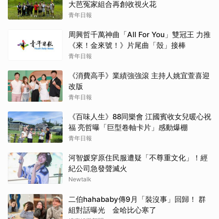
大芭冤家組合再創收視火花
青年日報
周興哲千萬神曲「All For You」雙冠王 力推
《來！金來號！》片尾曲「殼」接棒
青年日報
《消費高手》業績強強滾 主持人姚宜萱喜迎
改版
青年日報
《百味人生》88同樂會 江國賓收女兒暖心祝
福 亮哲曝「巨型卷軸卡片」感動爆棚
青年日報
河智媛穿原住民服遭疑「不尊重文化」！經
紀公司急發聲滅火
Newtalk
二伯hahababy傳9月「裝沒事」回歸！ 群
組對話曝光 金哈比心寒了