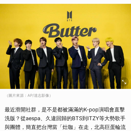
（圖片來源：AP/達志影像）
最近滑開社群，是不是都被滿滿的K-pop演唱會直擊
洗版？從aespa、久違回歸的BTS到ITZY等大勢歌手
與團體，簡直把台灣當「灶咖」在走，北高巨蛋輪流