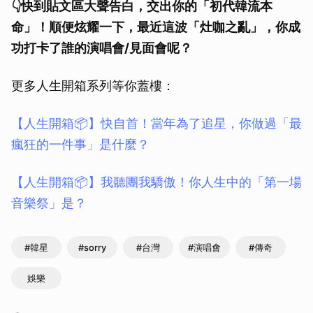
👇快到貼文區大聲告白，交出你的「初代韓流本
命」！順便炫耀一下，最近這波「灶咖之亂」，你成
功打卡了誰的演唱會/見面會呢？
更多人生開箱系列等你蓋樓：
【人生開箱📦】快自首！當年為了追星，你做過「最
瘋狂的一件事」是什麼？
【人生開箱📦】我聽團我驕傲！你人生中的「第一場
音樂祭」是？
#韓星
#sorry
#台灣
#演唱會
#傳奇
娛樂