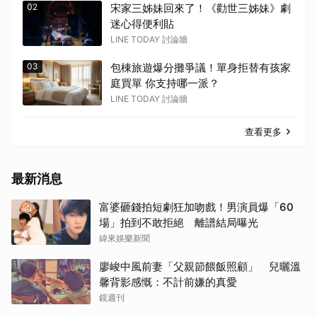
02
宋家三姊妹回來了！《勸世三姊妹》劇
迷心得便利貼
LINE TODAY 討論牆
03
包棟旅遊爆分攤爭議！單身拒替有孩家
庭買單 你支持哪一派？
LINE TODAY 討論牆
查看更多
最新消息
富婆砸錢拍短劇狂加吻戲！男演員爆「60
場」拍到不敢拒絕 離譜結局曝光
緯來娛樂新聞
廖峻中風前妻「父親節餵飯照顧」 兒曬溫
馨背影感慨：不計前嫌的真愛
鏡週刊