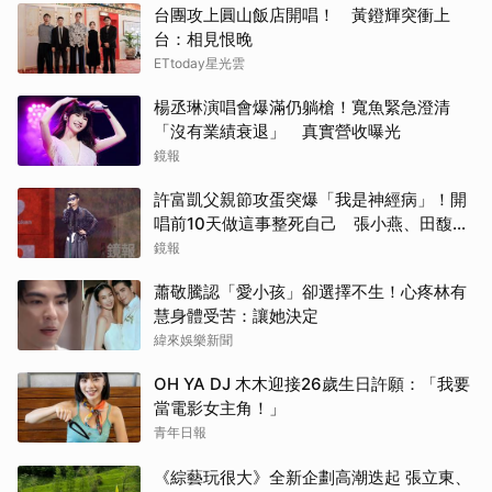
台團攻上圓山飯店開唱！ 黃鐙輝突衝上
台：相見恨晚
ETtoday星光雲
楊丞琳演唱會爆滿仍躺槍！寬魚緊急澄清
「沒有業績衰退」 真實營收曝光
鏡報
許富凱父親節攻蛋突爆「我是神經病」！開
唱前10天做這事整死自己 張小燕、田馥甄
不畏「白海豚」朝聖
鏡報
蕭敬騰認「愛小孩」卻選擇不生！心疼林有
慧身體受苦：讓她決定
緯來娛樂新聞
OH YA DJ 木木迎接26歲生日許願：「我要
當電影女主角！」
青年日報
《綜藝玩很大》全新企劃高潮迭起 張立東、