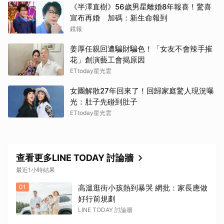
《半澤直樹》56歲男星離婚8年報喜！驚喜
宣布再婚 加碼：新生命報到
鏡報
姜厚任親回遭騙財騙色！「女友不會辣手摧
花」創演藝工會揭原因
ETtoday星光雲
女團解散27年回來了！回歸家庭驚人現況曝
光：肚子先碰到肚子
ETtoday星光雲
查看更多LINE TODAY 討論牆
最近1小時結果
01
高溫逛街小孩熱到暴哭 網批：家長應做
好行前規劃
LINE TODAY 討論牆