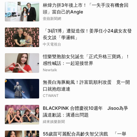
林煒力拼3年後上市！「一失手沒有機會回
頭」當自己的Angle
壹蘋新聞網
「3碩1博」遭疑造假！姜厚任小24歲女友發
長文談「學邏輯」
中天電視台
愷樂雙胞胎女兒誕生「正式升格三寶媽」！
感性喊話：一起迎接世界
Newtalk
無畏白海豚颱風！許富凱順利攻蛋 竟一開
口就抱怨連連
CTWANT
BLACKPINK 合體慶祝10週年 Jisoo為爭
議道歉認：溝通出問題
緯來娛樂新聞
55歲苗可麗配合高齡失智父演戲 「一舉