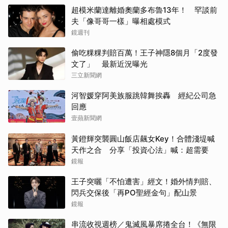
超模米蘭達離婚奧蘭多布魯13年！ 罕談前
夫「像哥哥一樣」曝相處模式
鏡週刊
偷吃粿粿判賠百萬！王子神隱8個月「2度發
文了」 最新近況曝光
三立新聞網
河智媛穿阿美族服跳韓舞挨轟 經紀公司急
回應
壹蘋新聞網
黃鐙輝突襲圓山飯店飆女Key！合體淺堤喊
天作之合 分享「投資心法」喊：超需要
鏡報
王子突曬「不怕遭害」經文！婚外情判賠、
閃兵交保後「再PO聖經金句」配山景
鏡報
串流收視週榜／鬼滅風暴席捲全台！《無限