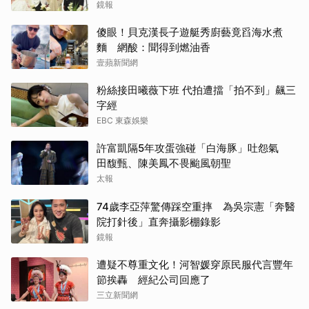
他還需要離開嗎
鏡報
傻眼！貝克漢長子遊艇秀廚藝竟舀海水煮
麵 網酸：聞得到燃油香
壹蘋新聞網
粉絲接田曦薇下班 代拍遭擋「拍不到」飆三
字經
EBC 東森娛樂
許富凱隔5年攻蛋強碰「白海豚」吐怨氣
田馥甄、陳美鳳不畏颱風朝聖
太報
74歲李亞萍驚傳踩空重摔 為吳宗憲「奔醫
院打針後」直奔攝影棚錄影
鏡報
遭疑不尊重文化！河智媛穿原民服代言豐年
節挨轟 經紀公司回應了
三立新聞網