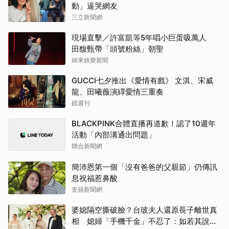
動」逼哭網友
三立新聞網
現場直擊／許富凱等5年唱小巨蛋吸萬人
田馥甄帶「頭號粉絲」朝聖
緯來娛樂新聞
GUCCI七夕推出《愛情有戲》 文淇、宋威
龍、田曦薇演繹愛情三重奏
鏡週刊
BLACKPINK合體直播再道歉！認了10週年
活動「內部溝通出問題」
聯合新聞網
簡沛恩第一個「沒有爸爸的父親節」仍傳訊
息祝福惹鼻酸
壹蘋新聞網
婆媳隔空撕破臉？台玻夫人還原長子離世真
相 媳婦「手機千金」不忍了：如若其說，