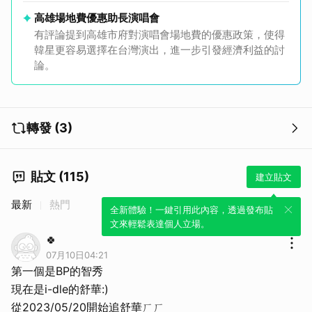
高雄場地費優惠助長演唱會
有評論提到高雄市府對演唱會場地費的優惠政策，使得
韓星更容易選擇在台灣演出，進一步引發經濟利益的討
論。
轉發 (3)
貼文 (115)
建立貼文
最新
熱門
全新體驗！一鍵引用此內容，透過發布貼
文來輕鬆表達個人立場。
🍀
07月10日04:21
第一個是BP的智秀
現在是i-dle的舒華:)
從2023/05/20開始追舒華ㄏㄏ