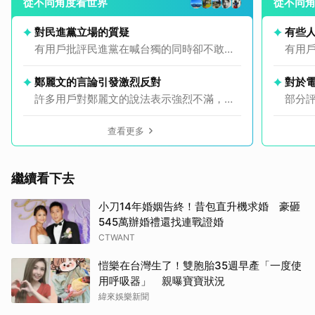
從不同角度看世界
從不同
對民進黨立場的質疑
有些
有用戶批評民進黨在喊台獨的同時卻不敢推
有用
動實際的獨立公投，認為這是政治上的虛假
能在
承諾。
發生
鄭麗文的言論引發激烈反對
對於
許多用戶對鄭麗文的說法表示強烈不滿，認
部分
為她不認同台灣的獨立地位，甚至有用戶要
滿，
求她離開台灣。
步。
查看更多
繼續看下去
小刀14年婚姻告終！昔包直升機求婚 豪砸
545萬辦婚禮還找連戰證婚
CTWANT
愷樂在台灣生了！雙胞胎35週早產「一度使
用呼吸器」 親曝寶寶狀況
取消
緯來娛樂新聞