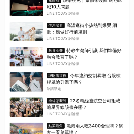
娛樂稅免了票價卻沒降 網怨影
電影怨
城10大問題
LINE TODAY 討論牆
高溫逛街小孩熱到爆哭 網
你怎麼看
批：應做好行前規劃
LINE TODAY 討論牆
特教生傷師引議 我們準備好
教育兩難
融合教育了嗎？
LINE TODAY 討論牆
今年違約交割暴增 台股槓
理財看這裡
桿風險升溫了嗎？
熱議話題
22名粉絲遭航空公司拒載
粉絲怎麼說
追星界線該畫在哪？
LINE TODAY 討論牆
漁港兩人吃3400合理嗎？網
點菜眉角
友一看菜單懂了