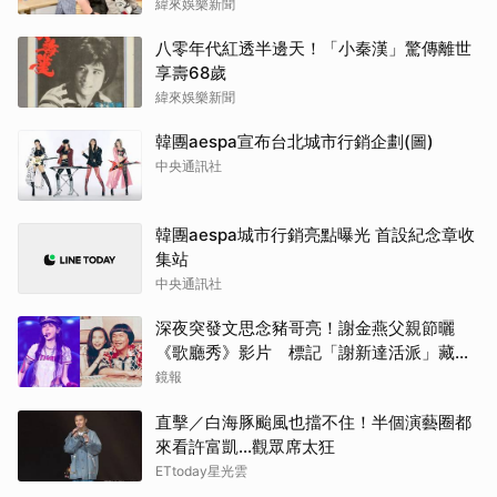
緯來娛樂新聞
八零年代紅透半邊天！「小秦漢」驚傳離世
享壽68歲
緯來娛樂新聞
韓團aespa宣布台北城市行銷企劃(圖)
中央通訊社
韓團aespa城市行銷亮點曝光 首設紀念章收
集站
中央通訊社
深夜突發文思念豬哥亮！謝金燕父親節曬
《歌廳秀》影片 標記「謝新達活派」藏洋
蔥
鏡報
直擊／白海豚颱風也擋不住！半個演藝圈都
來看許富凱...觀眾席太狂
ETtoday星光雲