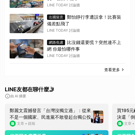
LINE TODAY 討論牆
鄭怡靜行李遭誤拿！比賽裝
出國留意
備差點飛了
LINE TODAY 討論牆
比沒錢還要慌？突然連不上
網路焦慮
網 你最怕哪件事
LINE TODAY 討論牆
查看更多
LINE友都在聊什麼🤳
由 AI 摘要
鄭麗文震撼發言「台灣沒獨立過」：從來
買195
不是一個國家、民進黨不敢發起台獨公投
決還「倒
持
文章
•
鏡報
文章