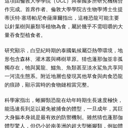
這項由倫敦大學學院（UCL）與泰國多所研究機構合
作完成。首席作者、倫敦大學學院古生物學博士生提
蒂沃特·塞塔帕尼奇薩庫爾指出，這種恐龍可能主要
以針葉樹與蕨類等植物為食，屬於幾乎不需咀嚼的大
量吞食型植食者。
研究顯示，白堊紀時期的泰國氣候屬亞熱帶環境，地
形包含森林、灌木叢與稀樹草原。猜也蓬那伽並非孤
獨存在，牠與翼龍、鱷魚、魚類甚至淡水鯊魚共享同
一河流生態系。附近地層也發現其他草食與肉食恐龍
的痕跡，顯示當時的食物鏈相當完整。
科學家指出，蜥腳類恐龍在幼年時期生長速度極快，
能迅速長到足以避免被捕食的體型，一旦成年，其巨
大身軀本身就是最有效的防禦機制。雖然猜也蓬那伽
體型驚人，但仍小於南美洲的超大型蜥腳類，例如體