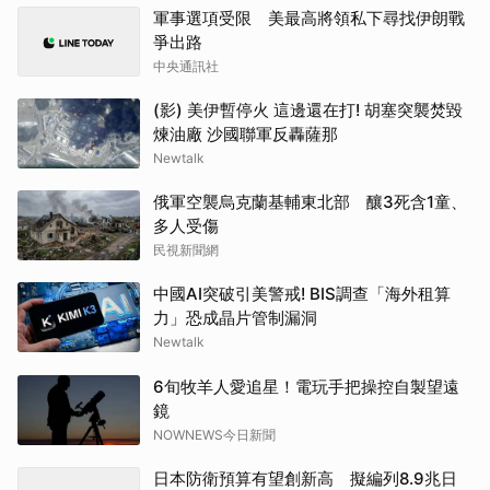
軍事選項受限 美最高將領私下尋找伊朗戰
爭出路
中央通訊社
(影) 美伊暫停火 這邊還在打! 胡塞突襲焚毀
煉油廠 沙國聯軍反轟薩那
Newtalk
俄軍空襲烏克蘭基輔東北部 釀3死含1童、
多人受傷
民視新聞網
中國AI突破引美警戒! BIS調查「海外租算
力」恐成晶片管制漏洞
Newtalk
6旬牧羊人愛追星！電玩手把操控自製望遠
鏡
NOWNEWS今日新聞
日本防衛預算有望創新高 擬編列8.9兆日