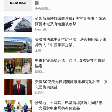
圓
中央通訊社
荷姆茲海峽協議將達成? 美官員說快了 靠近
阿曼水域又有輪船被攻擊
Newtalk
美國司法成中企抗辯利器 法官暫阻藥明康
德列入「中國軍事企業」
太報
中東動盪局勢升溫 沙巴土3國簽共同防禦
協定
路透社
美砸30億美元投資關鍵礦產和電池計畫 強
化國防供應鏈
路透社
沙烏地、土耳其、巴基斯坦簽署共同防禦
一文看對中東局勢有何意義