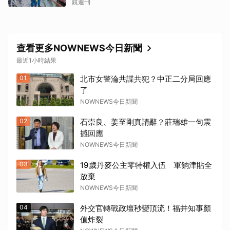
鏡週刊
查看更多NOWNEWS今日新聞
最近1小時結果
01
北市女警淪共諜共犯？中正二分局回應
了
NOWNEWS今日新聞
02
石崇良、姜至剛真請辭？莊瑞雄一句震
撼回應
NOWNEWS今日新聞
03
19歲丹麥公主零特權入伍 軍餉津貼全
放棄
NOWNEWS今日新聞
04
外交官轉戰政壇秒變頂流！福井知事顏
值炸裂