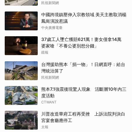
民視新聞網
中國跨境鎮壓伸入宗教領域 美天主教取消楊
鳳崗演說惹議
中央廣播電臺
37歲工人墜亡獲賠621萬！妻女僅拿14萬
婆家嗆「不養公婆別想分錢」
鏡報
台灣援助熊本「捐一物」！日網直呼：給台
灣統治算了
民視新聞網
熊本7.1強震後現驚人現象 活斷層10年內三
度活動
CTWANT
川普改造華府工程再受挫 上訴法院判決白
宮宴會廳應停工
太報