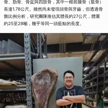
骨、肋骨、骨盆與四肢骨，其中一根前腿骨（肱骨）
長達1.78公尺。雖然尚未發現頭骨與牙齒，但透過骨
骼比例分析，研究團隊推估其體長約27公尺，體重
約25至28噸，幾乎等同一頭藍鯨的長度。