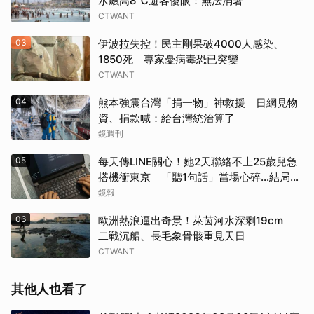
水飆高8℃遊客傻眼：無法消暑
CTWANT
03
伊波拉失控！民主剛果破4000人感染、
1850死 專家憂病毒恐已突變
CTWANT
04
熊本強震台灣「捐一物」神救援 日網見物
資、捐款喊：給台灣統治算了
鏡週刊
05
每天傳LINE關心！她2天聯絡不上25歲兒急
搭機衝東京 「聽1句話」當場心碎...結局看
哭網
鏡報
06
歐洲熱浪逼出奇景！萊茵河水深剩19cm
二戰沉船、長毛象骨骸重見天日
CTWANT
其他人也看了