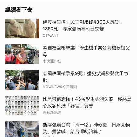
繼續看下去
伊波拉失控！民主剛果破4000人感染、
1850死 專家憂病毒恐已突變
CTWANT
泰國校園槍擊案 學生槍手案發前槍殺祖父
母
中央通訊社
泰國校園槍擊案9死！嫌犯父親發聲代子致
歉
NOWNEWS今日新聞
比黑幫還恐怖！43名學生集體失蹤 極惡黑
心政客恐涉「器官」買賣
壹蘋新聞網
熊本強震台灣「捐一物」神救援 日網見物
資、捐款喊：給台灣統治算了