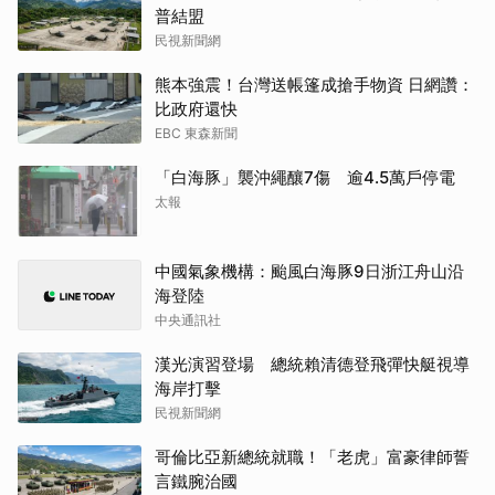
普結盟
民視新聞網
熊本強震！台灣送帳篷成搶手物資 日網讚：
比政府還快
EBC 東森新聞
「白海豚」襲沖繩釀7傷 逾4.5萬戶停電
太報
中國氣象機構：颱風白海豚9日浙江舟山沿
海登陸
中央通訊社
漢光演習登場 總統賴清德登飛彈快艇視導
海岸打擊
民視新聞網
哥倫比亞新總統就職！「老虎」富豪律師誓
言鐵腕治國