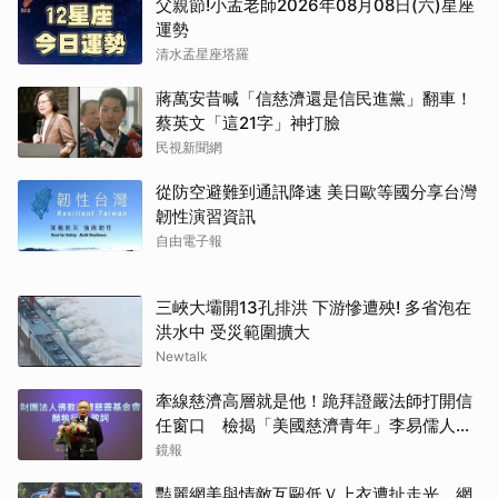
父親節!小孟老師2026年08月08日(六)星座
運勢
清水孟星座塔羅
蔣萬安昔喊「信慈濟還是信民進黨」翻車！
蔡英文「這21字」神打臉
民視新聞網
從防空避難到通訊降速 美日歐等國分享台灣
韌性演習資訊
自由電子報
三峽大壩開13孔排洪 下游慘遭殃! 多省泡在
洪水中 受災範圍擴大
Newtalk
牽線慈濟高層就是他！跪拜證嚴法師打開信
任窗口 檢揭「美國慈濟青年」李易儒人脈
網絡
鏡報
豔麗網美與情敵互毆低Ｖ上衣遭扯走光 網