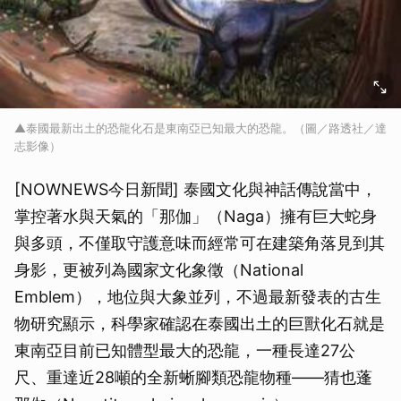
▲泰國最新出土的恐龍化石是東南亞已知最大的恐龍。（圖／路透社／達
志影像）
[NOWNEWS今日新聞] 泰國文化與神話傳說當中，
掌控著水與天氣的「那伽」（Naga）擁有巨大蛇身
與多頭，不僅取守護意味而經常可在建築角落見到其
身影，更被列為國家文化象徵（National
Emblem），地位與大象並列，不過最新發表的古生
物研究顯示，科學家確認在泰國出土的巨獸化石就是
東南亞目前已知體型最大的恐龍，一種長達27公
尺、重達近28噸的全新蜥腳類恐龍物種——猜也蓬