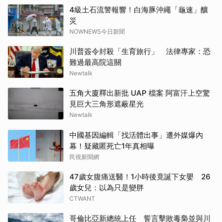
4級土石流警報響！白海豚沖繩「龜速」釀
災
NOWNEWS今日新聞
川普簽令封殺「生育旅行」 法律專家：恐
難過最高院這關
Newtalk
五角大廈釋出新批 UAP 檔案 阿富汗上空驚
見巨大三角形遮蔽星光
Newtalk
中國基因編輯「找活體出事」遭外媒爆內
幕！疑藏匿死亡1年真相曝
民視新聞網
47歲女腹痛送醫！1小時後竟誕下女嬰 26
歲女兒：以為只是變胖
CTWANT
哥倫比亞新總統上任 誓言擊敗毒梟並與川