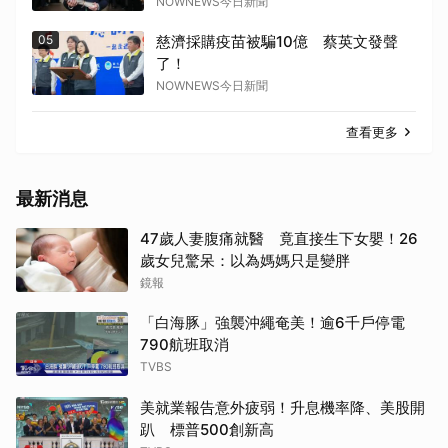
NOWNEWS今日新聞
05
慈濟採購疫苗被騙10億 蔡英文發聲
了！
NOWNEWS今日新聞
查看更多
最新消息
47歲人妻腹痛就醫 竟直接生下女嬰！26
歲女兒驚呆：以為媽媽只是變胖
鏡報
「白海豚」強襲沖繩奄美！逾6千戶停電
790航班取消
TVBS
美就業報告意外疲弱！升息機率降、美股開
趴 標普500創新高