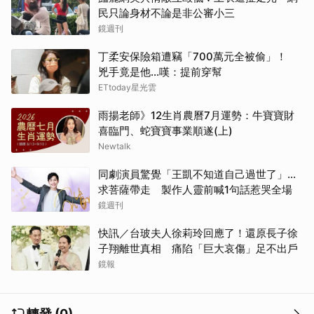
民只論身材不論是非公審小三
鏡週刊
丁柔安保險箱遭竊「700萬元全被偷」！
兇手竟是他...嘆：提前穿幫
ETtoday星光雲
雨揚老師》12生肖農曆7月運勢：牛寶寶財
喜臨門、蛇寶寶事業順遂(上)
Newtalk
同劇演員驚覺「王凱不知道自己過世了」...
求菩薩帶走 製作人靈前喊1句話惹哭全場
鏡週刊
快訊／台玻夫人徐莉玲回應了！還原長子徐
子翔離世真相 痛陷「巨大哀傷」足不出戶
鏡報
轉發 (0)