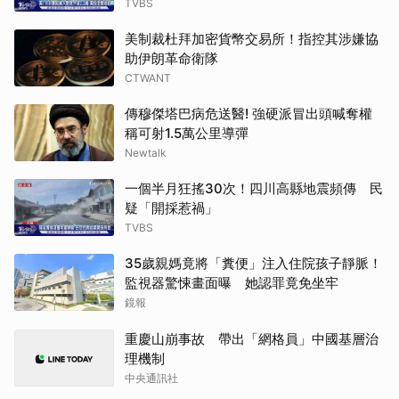
TVBS
美制裁杜拜加密貨幣交易所！指控其涉嫌協
助伊朗革命衛隊
CTWANT
傳穆傑塔巴病危送醫! 強硬派冒出頭喊奪權
稱可射1.5萬公里導彈
Newtalk
一個半月狂搖30次！四川高縣地震頻傳 民
疑「開採惹禍」
TVBS
35歲親媽竟將「糞便」注入住院孩子靜脈！
監視器驚悚畫面曝 她認罪竟免坐牢
鏡報
重慶山崩事故 帶出「網格員」中國基層治
理機制
中央通訊社