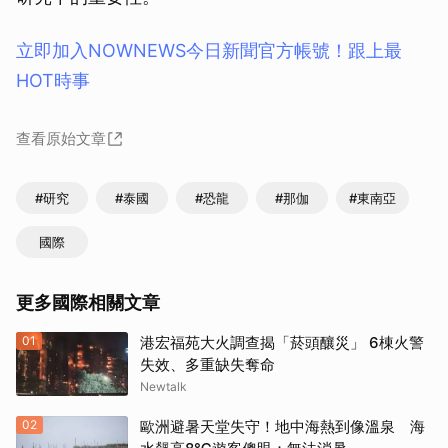
立即加入NOWNEWS今⽇新聞官⽅帳號！跟上最
HOT時事
查看原始文章
#研究
#泰國
#恐龍
#那伽
#東南亞
國際
更多國際相關文章
01
港宏福苑大火調查揭「菸頭釀災」 6棟火警
失效、多重缺失奪命
Newtalk
02
歐洲避暑天堂失守！地中海熱到像溫泉 海