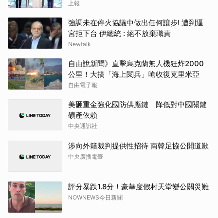
上報
強調未在停火協議中做出任何讓步! 遭到逼
宮拒下台 伊總統 : 絕不放棄職責
Newtalk
自由說新聞》直擊烏克蘭無人機狂炸2000
公里！大搞「海上閱兵」嗆收復克里米亞
自由電子報
美砸重金強化國防供應鏈 降低對中國關鍵
礦產依賴
中央通訊社
涉向外籍裁判提供性招待 南韓足協公開道歉
中央廣播電臺
評分暴跌1.8分！豪華度假村天堂變公關災難
NOWNEWS今日新聞