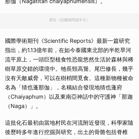
那伽（Nagatitan chaiyaphumensis）。
廣告（請繼續閱讀本文）
國際學術期刊《Scientific Reports》最新一篇研究
指出，約1.13億年前，在如今泰國東北部的半乾旱河
流平原上，一頭巨型植食性恐龍悠然生活於森林與稀
樹草原交錯的環境中。牠長頸高聳、尾巴修長，幾乎
沒有天敵威脅，可以在樹梢間覓食。這種新物種被命
名為「猜也蓬那伽」，名稱結合發現地猜也蓬府
（Chaiyaphum）以及東南亞神話中的守護神「那迦
（Naga）」。
這批化石最初由當地村民在河流附近發現，科學家隨
後歷時多年進行挖掘與研究，出土的骨骼包括脊椎