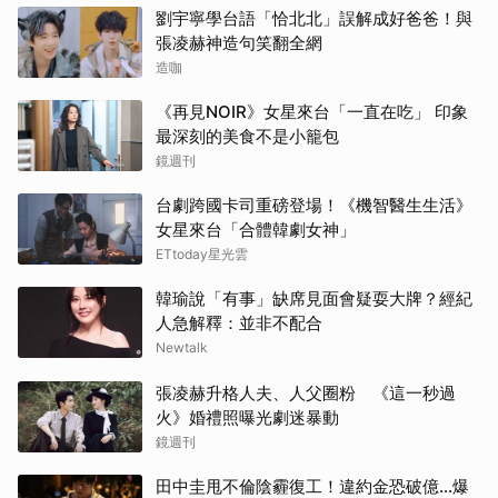
劉宇寧學台語「恰北北」誤解成好爸爸！與
張凌赫神造句笑翻全網
造咖
《再見NOIR》女星來台「一直在吃」 印象
最深刻的美食不是小籠包
鏡週刊
台劇跨國卡司重磅登場！《機智醫生生活》
女星來台「合體韓劇女神」
ETtoday星光雲
韓瑜說「有事」缺席見面會疑耍大牌？經紀
人急解釋：並非不配合
Newtalk
張凌赫升格人夫、人父圈粉 《這一秒過
火》婚禮照曝光劇迷暴動
鏡週刊
田中圭甩不倫陰霾復工！違約金恐破億...爆