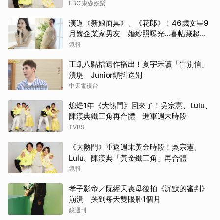
EBC 東森娛樂
演過《新娘面具》、《花郎》！46歲女星9
月嫁企業家男友 婚紗照曝光…喜帖藏超甜
告白
鏡報
王凱八點檔遺作播出！夏宇禾讀「告別信」
潰堤 Junior顫抖送別
中天電視台
熄燈1年《大熱門》回來了！吳宗憲、Lulu、
陳漢典鐵三角再合體 進軍週末時段
TVBS
《大熱門》重返週末黃金時段！吳宗憲、
Lulu、陳漢典「黃金鐵三角」再合體
鏡報
孝子影帝／阮經天喪母後拍《沉默的審判》
崩潰 哭到每天雙眼腫1個月
鏡週刊