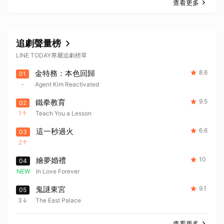
查看更多
追劇聲量榜
LINE TODAY專屬追劇榜單
金特務：本色回歸
8.6
01
-
Agent Kim Reactivated
鐵拳教育
9.5
02
取消
1
Teach You a Lesson
這一秒過火
6.6
03
2
繪夢婚禮
10
04
NEW
In Love Forever
鬼謎東宮
9.1
05
3
The East Palace
查看更多