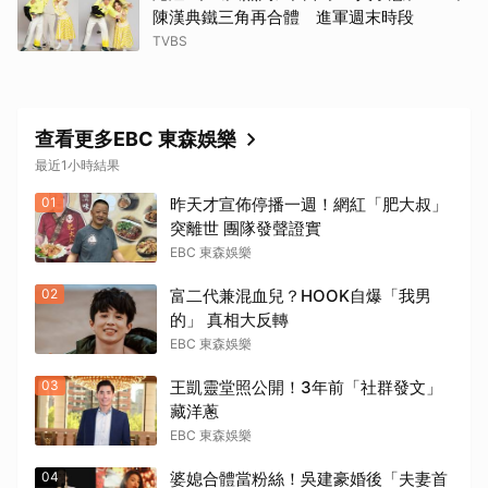
陳漢典鐵三角再合體 進軍週末時段
TVBS
查看更多EBC 東森娛樂
最近1小時結果
01
昨天才宣佈停播一週！網紅「肥大叔」
突離世 團隊發聲證實
EBC 東森娛樂
02
富二代兼混血兒？HOOK自爆「我男
的」 真相大反轉
EBC 東森娛樂
03
王凱靈堂照公開！3年前「社群發文」
藏洋蔥
EBC 東森娛樂
04
婆媳合體當粉絲！吳建豪婚後「夫妻首