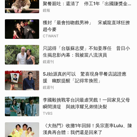
聚餐親吐：還清了 停工1年「出國賺獎金」
內幕曝光
鏡報
獲封「最會拍吻戲男神」 宋威龍直球狂撩
趙今麥
CTWANT
只認得「台版蘇志燮」不知姜厚任 昔日小
生揭息影內幕：我被當八流演員
鏡週刊
SJ始源真的可以 驚喜現身早餐店認證應
援 幽默提醒「記得常換照」
鏡週刊
李國毅挑戰零台詞最虐哭戲！一回家見父母
瞬間潰堤 與姚淳耀兄弟情決裂
TVBS
《大熱門》收攤1年回歸！吳宗憲率Lulu、陳
漢典再合體：我們還是回來了