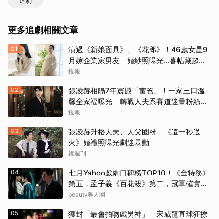
追劇
更多追劇相關文章
01
演過《新娘面具》、《花郎》！46歲女星9
月嫁企業家男友 婚紗照曝光…喜帖藏超甜
告白
鏡報
02
張凌赫相隔7年震撼「當爸」！一家三口溫
馨全家福曝光 轉戰人夫系賽道迷暈粉絲嗨
喊：直接結婚
鏡報
03
張凌赫升格人夫、人父圈粉 《這一秒過
火》婚禮照曝光劇迷暴動
鏡週刊
04
七月Yahoo戲劇口碑榜TOP10！《金特務》
第五，孟子義《百花殺》第二，冠軍確實
紅！
beauty美人圈
05
獲封「最會拍吻戲男神」 宋威龍直球狂撩