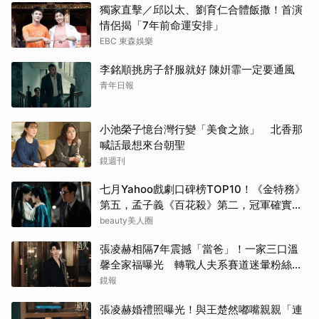
山下
獨家直擊／邱以太、劉育仁合體飯撒！首演
情侶揭「7年前命運安排」
申惠
EBC 東森娛樂
李銘順挑房子舒服就好 陳姸霏一定要通風
其他
青年日報
白鹿
小池榮子憶台灣行變「美食之旅」 北香那
山姆
喊話最想來台朝聖
鏡週刊
IU
七月Yahoo戲劇口碑榜TOP10！《金特務》
蘇志
第五，孟子義《百花殺》第二，冠軍確實
紅！
beauty美人圈
Rai
張凌赫相隔7年震撼「當爸」！一家三口溫
馨全家福曝光 轉戰人夫系賽道迷暈粉絲嗨
朴恩
喊：直接結婚
鏡報
Jis
張凌赫婚禮照曝光！與王楚然嘟嘴親親「連