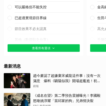
可以嚴格但不能失控
金高
已超過實境節目界線
生田
節目效果不必太認真
高允
其他（歡迎貼文分享）
千黛
查看所有選項
朴海
李星
最新消息
金武
趙今麥認了超嫌棄宋威龍這件事：沒有一次
滿意 爆料《驕陽似我》開場超尷尬！初見
王楚
面就上演親密戲
鏡報
許楠
《成名在望》第二季預告震撼曝光！李國毅
怒嗆姚淳耀「當邱家的狗」兄弟情決裂
張凌
EBC 東森娛樂