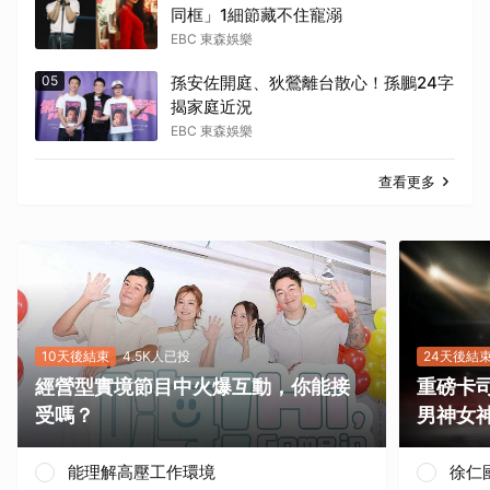
同框」1細節藏不住寵溺
EBC 東森娛樂
05
孫安佐開庭、狄鶯離台散心！孫鵬24字
揭家庭近況
EBC 東森娛樂
查看更多
10天後結束
4.5K人已投
24天後結
經營型實境節目中火爆互動，你能接
重磅卡司
受嗎？
男神女
能理解高壓工作環境
徐仁