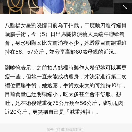
八點檔女星劉曉憶日前為了拍戲，二度動刀進行縮胃
曠腸手術，今（5）日出席關懷演藝人員端午聯歡餐
會，身形明顯又比先前消瘦不少，她透露目前體重維
持在56、57公斤，並分享高齡80歲母親的近況。
劉曉憶表示，之前拍八點檔時製作人希望她可以再更
瘦一些，但她一直未能成功瘦身，才決定進行第二次
縮位擴腸手術，她透露，手術效果大約可維持10年，
目前食量已經明顯縮小，吃太多甚至會不舒服、想
吐，她在術後體重從75公斤瘦至56公斤，成功甩肉
近20公斤，更笑稱自己是「減重始祖」。
廣告（請繼續閱讀本文）