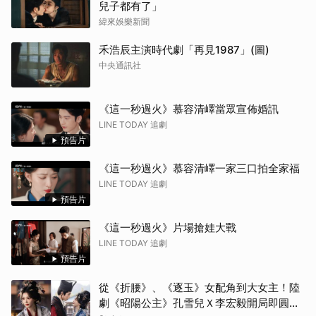
兒子都有了」
傑瑞
緯來娛樂新聞
戶田
禾浩辰主演時代劇「再見1987」(圖)
中央通訊社
《這一秒過火》慕容清嶧當眾宣佈婚訊
LINE TODAY 追劇
預告片
《這一秒過火》慕容清嶧一家三口拍全家福
LINE TODAY 追劇
預告片
《這一秒過火》片場搶娃大戰
LINE TODAY 追劇
預告片
從《折腰》、《逐玉》女配角到大女主！陸
劇《昭陽公主》孔雪兒Ｘ李宏毅開局即圓