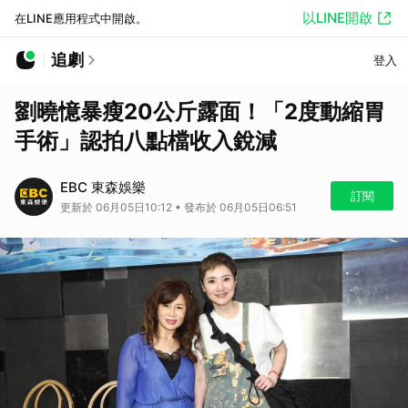
以LINE開啟
在LINE應用程式中開啟。
追劇
登入
劉曉憶暴瘦20公斤露面！「2度動縮胃
手術」認拍八點檔收入銳減
EBC 東森娛樂
訂閱
更新於 06月05日10:12 • 發布於 06月05日06:51