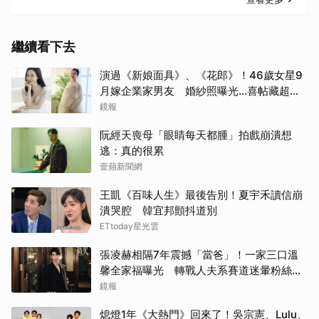
繼續看下去
演過《新娘面具》、《花郎》！46歲女星9
月嫁企業家男友 婚紗照曝光…喜帖藏超甜
告白
鏡報
阮經天喪母「眼睛每天都腫」拍戲崩潰想
逃：真的很累
壹蘋新聞網
王凱《百味人生》最後告別！夏宇禾讀信崩
潰哭腔 韓宜邦顫抖道別
ETtoday星光雲
張凌赫相隔7年震撼「當爸」！一家三口溫
馨全家福曝光 轉戰人夫系賽道迷暈粉絲嗨
喊：直接結婚
鏡報
熄燈1年《大熱門》回來了！吳宗憲、Lulu、