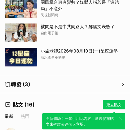
國民黨台東有變數？媒體人指若是「這結
局」不意外
民視新聞網
被問是不是中共同路人？鄭麗文表態了
自由電子報
小孟老師2026年08月10日(一)星座運勢
清水孟星座塔羅
轉發 (3)
貼文 (16)
建立貼文
最新
熱門
全新體驗！一鍵引用此內容，透過發布貼
文來輕鬆表達個人立場。