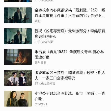
金鐘視帝內心藏很深揭「最刺激」部分 曝
楊洋
置產最重視這件事！不畏買凶宅：最好不要
知道
鏡報
金宣
親揭《凶宅專賣店》最刺激部分！李銘順買
邊佑
房3重點曝光
EBC 東森娛樂
迪麗
禾浩辰《再見1987》飾演斯文青年 癡心為
柳樂
愛遭折磨
青年日報
小栗
張凌赫放閃王楚然「嘟嘴親親」秒變下廚人
夫 一家三口全家福曝光
田曦
ETtoday星光雲
林智
小池榮子難忘台灣剉冰、夜市 笑喊：一直
在吃
湯姆
CTWANT