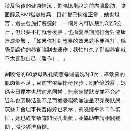
談及術後的健康情況，劉曉憶則說之前內臟脂肪、膽
固醇及BMI指數較高，目前都已恢復正常，她也坦
言，過去曾施打瘦瘦針，一個月內可以瘦到3至5公
斤，但只要不打就會復胖，也擔憂長期施打會對健康
造成影響，「如果你打到想要的效果就不要再打，感
覺是讓你的器官強制去運作，我怕打久了那個器官就
不太喜歡自己（運作）。」
劉曉憶的80歲母親孔蘭薰每週需洗腎3次，導致腳的
肌肉量不足，目前需依靠輪椅代步，劉曉憶透露，媽
媽今日原本也想前來同樂，無奈身體狀況並不允許，
近年也因肺活量不足而擔憂唱歌無法呈現完美狀態，
演藝工會理事長曹雨婷也表示，劉曉憶平常工作繁
忙，她也經常致電問候孔蘭薰，並協助申請相關補
助，減少經濟負擔。