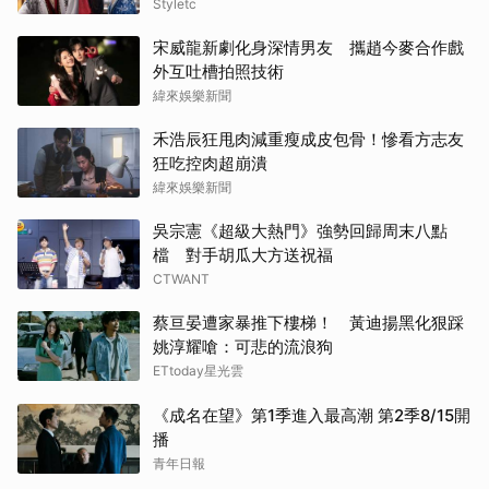
房，這場帶毒的權謀虐戀太過癮
Styletc
宋威龍新劇化身深情男友 攜趙今麥合作戲
外互吐槽拍照技術
緯來娛樂新聞
禾浩辰狂甩肉減重瘦成皮包骨！慘看方志友
狂吃控肉超崩潰
緯來娛樂新聞
吳宗憲《超級大熱門》強勢回歸周末八點
檔 對手胡瓜大方送祝福
CTWANT
蔡亘晏遭家暴推下樓梯！ 黃迪揚黑化狠踩
姚淳耀嗆：可悲的流浪狗
ETtoday星光雲
《成名在望》第1季進入最高潮 第2季8/15開
播
青年日報