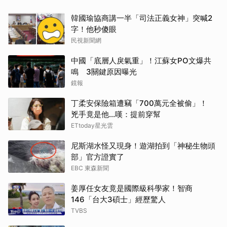
韓國瑜協商講一半「司法正義女神」突喊2
字！他秒傻眼
民視新聞網
中國「底層人戾氣重」！江蘇女PO文爆共
鳴 3關鍵原因曝光
鏡報
丁柔安保險箱遭竊「700萬元全被偷」！
兇手竟是他...嘆：提前穿幫
ETtoday星光雲
尼斯湖水怪又現身！遊湖拍到「神秘生物頭
部」官方證實了
EBC 東森新聞
姜厚任女友竟是國際級科學家！智商
146「台大3碩士」經歷驚人
TVBS