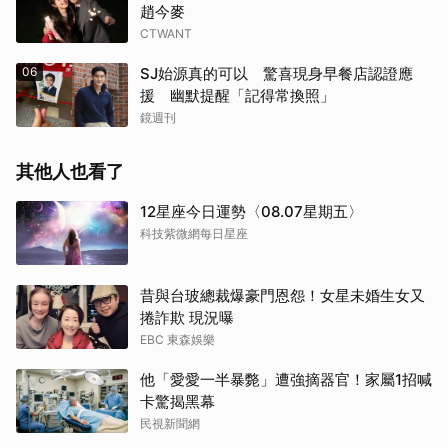
趙今麥
CTWANT
06
SJ始源真的可以 驚喜現身早餐店認證應
援 幽默提醒「記得常換照」
鏡週刊
其他人也看了
12星座今日運勢〈08.07星期五〉
科技紫微網每日星座
昔與台玻總裁爆豪門恩怨！女星未婚生女又
捲詐欺 現況曝
EBC 東森娛樂
他「愛愛一半暴斃」遭強摘器官！家屬1招喊
卡驚揭黑幕
民視新聞網