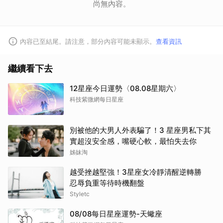
尚無內容。
內容已至結尾。請注意，部分內容可能未顯示。
查看資訊
繼續看下去
12星座今日運勢〈08.08星期六〉
科技紫微網每日星座
別被他的大男人外表騙了！3 星座男私下其
實超沒安全感，嘴硬心軟，最怕失去你
姊妹淘
越受挫越堅強！3星座女冷靜清醒逆轉勝
忍辱負重等待時機翻盤
Styletc
取消
08/08每日星座運勢-天蠍座