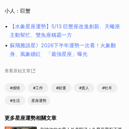
小人：巨蟹
【水象星座運勢】5/13 巨蟹座改進創新、天蠍座
主動幫忙、雙魚座稱霸一方
蘇飛雅談星》2026下半年運勢一次看！火象翻
身、風象續紅 「最強星座」曝光
查看原始文章
#感情
#工作
#財運
#貴人
#牡羊
#生活
星座運勢
更多星座運勢相關文章
01