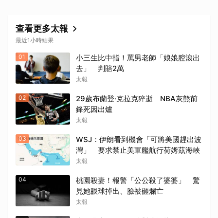
查看更多太報
最近1小時結果
01
小三生比中指！罵男老師「娘娘腔滾出
去」 判賠2萬
太報
02
29歲布蘭登·克拉克猝逝 NBA灰熊前
鋒死因出爐
太報
03
WSJ：伊朗看到機會「可將美國趕出波
灣」 要求禁止美軍艦航行荷姆茲海峽
太報
04
桃園殺妻！報警「公公殺了婆婆」 驚
見她眼球掉出、臉被砸爛亡
太報