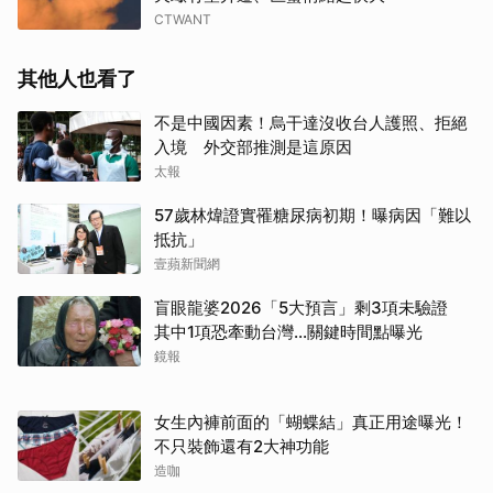
CTWANT
其他人也看了
不是中國因素！烏干達沒收台人護照、拒絕
入境 外交部推測是這原因
太報
57歲林煒證實罹糖尿病初期！曝病因「難以
抵抗」
壹蘋新聞網
盲眼龍婆2026「5大預言」剩3項未驗證
其中1項恐牽動台灣...關鍵時間點曝光
鏡報
女生內褲前面的「蝴蝶結」真正用途曝光！
不只裝飾還有2大神功能
造咖