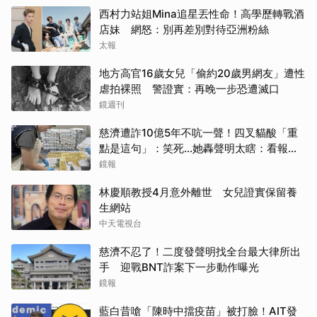
西村力站姐Mina追星丟性命！高學歷轉戰酒
店妹 網怒：別再差別對待亞洲粉絲
太報
地方高官16歲女兒「偷約20歲男網友」遭性
虐拍裸照 警證實：再晚一步恐遭滅口
鏡週刊
慈濟遭詐10億5年不吭一聲！四叉貓酸「重
點是這句」：笑死...她轟聲明太瞎：看報紙
才知被騙
鏡報
林慶順教授4月意外離世 女兒證實保留養
生網站
中天電視台
慈濟不忍了！二度發聲明找全台最大律所出
手 迎戰BNT詐案下一步動作曝光
鏡報
藍白昔嗆「陳時中擋疫苗」被打臉！AIT發