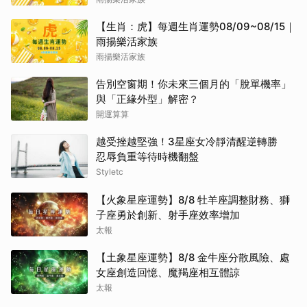
【生肖：虎】每週生肖運勢08/09~08/15｜
雨揚樂活家族
雨揚樂活家族
告別空窗期！你未來三個月的「脫單機率」
與「正緣外型」解密？
開運算算
越受挫越堅強！3星座女冷靜清醒逆轉勝
忍辱負重等待時機翻盤
Styletc
【火象星座運勢】8/8 牡羊座調整財務、獅
子座勇於創新、射手座效率增加
太報
【土象星座運勢】8/8 金牛座分散風險、處
女座創造回憶、魔羯座相互體諒
太報