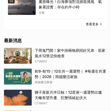
05
畫面曝光！白海豚強對流掀龍捲風 氣
象署證實：存在約半小時
太報
查看更多
最新消息
下周鬼門開！家中掛兩物易招好兄弟 居家
風水12禁忌快檢查
CTWANT
8/9-8/15｜12生肖一週運勢｜ #每週生肖運
勢｜2026｜雨揚樂活家族
雨揚樂活家族
獅子座新月伴日蝕！12星座一週運勢出爐
天蠍有望升遷、巨蟹情緒起伏大
CTWANT