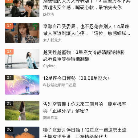
別被他的大男人外表騙了！3 星座男私下其
實超沒安全感，嘴硬心軟，最怕失去你
姊妹淘
02
寧願自己受委屈，也不忍傷害別人！4星座
做人厚道到讓人心疼，「這位」敏感細膩搞
得自己不斷內耗
女人我最大
03
越受挫越堅強！3星座女冷靜清醒逆轉勝
忍辱負重等待時機翻盤
Styletc
04
12星座今日運勢〈08.08星期六〉
科技紫微網每日星座
05
告別空窗期！你未來三個月的「脫單機率」
與「正緣外型」解密？
開運算算
06
獅子座新月伴日蝕！12星座一週運勢出爐
天蠍有望升遷、巨蟹情緒起伏大