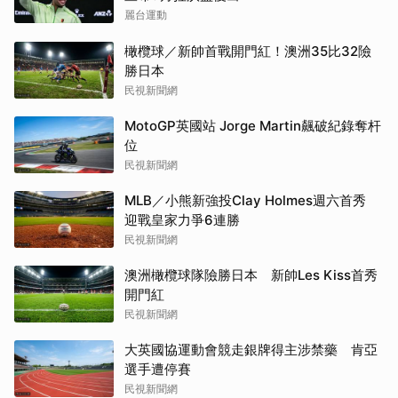
麗台運動
橄欖球／新帥首戰開門紅！澳洲35比32險
勝日本
民視新聞網
MotoGP英國站 Jorge Martin飆破紀錄奪杆
位
民視新聞網
MLB／小熊新強投Clay Holmes週六首秀
迎戰皇家力爭6連勝
民視新聞網
澳洲橄欖球隊險勝日本 新帥Les Kiss首秀
開門紅
民視新聞網
大英國協運動會競走銀牌得主涉禁藥 肯亞
選手遭停賽
民視新聞網