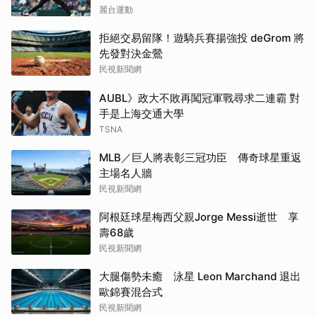
麗台運動
拒絕交易留隊！遊騎兵賽揚強投 deGrom 將
先發對決金鶯
民視新聞網
AUBL》政大不敗再闖冠軍戰尋求二連霸 對
手是上海交通大學
TSNA
MLB／巨人將表彰三冠功臣 傳奇球星重返
主場名人牆
民視新聞網
阿根廷球星梅西父親Jorge Messi逝世 享
壽68歲
民視新聞網
大腿傷勢未癒 泳星 Leon Marchand 退出
歐錦賽混合式
民視新聞網