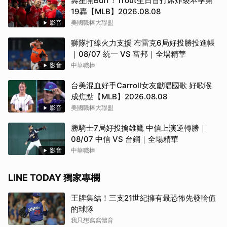
壽星開Buff！Trout生日首打席炸裂本季第
19轟【MLB】2026.08.08
影音
美國職棒大聯盟
獅隊打線火力支援 布雷克6局好投勝投進帳
｜08/07 統一 VS 富邦｜全場精華
影音
中華職棒
台美混血好手Carroll女友獻唱國歌 好歌喉
成焦點【MLB】2026.08.08
影音
美國職棒大聯盟
勝騎士7局好投擒雄鷹 中信上演逆轉勝｜
08/07 中信 VS 台鋼｜全場精華
影音
中華職棒
LINE TODAY 獨家專欄
王牌集結！三支21世紀擁有最恐怖先發輪值
的球隊
我只想寫寫體育