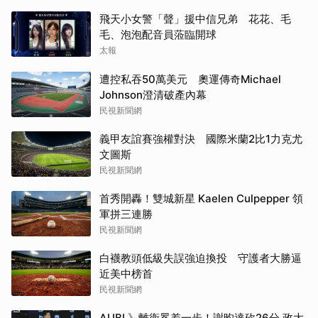
飛天小女警「聲」援中信兄弟 花花、毛
毛、泡泡配音員蒞臨開球
太報
遭控私吞50萬美元 奧運傳奇Michael
Johnson澄清破產內幕
民視新聞網
義甲友誼賽強權對決 國際米蘭2比1力克尤
文圖斯
民視新聞網
首秀開轟！雙城新星 Kaelen Culpepper 領
軍拼三連勝
民視新聞網
白襪教頭低級失誤強迫換投 守護者大勝逼
近美中榜首
民視新聞網
AUBL》離衛冕差一步！謝昀達砍26分 政大