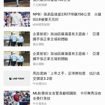
三立新聞網
NPB》孫易磊後援2局17球飆156公里 火腿
0比6被樂天完封
緯來體育新聞
企業射箭》加油區爆滿還有主題曲！ 亞運
國手張正韋主場初體驗
麗台運動
企業射箭》加油區爆滿還有主題曲！ 亞運
國手張正韋主場初體驗
麗台運動
馬拉度納「上帝之手」足球將拍賣 估計成
交價達3.2億
中央通訊社
MLB/賽前女友驚喜獻唱國歌 卡仔爽秀沒收
全壘打美技
中天電視台