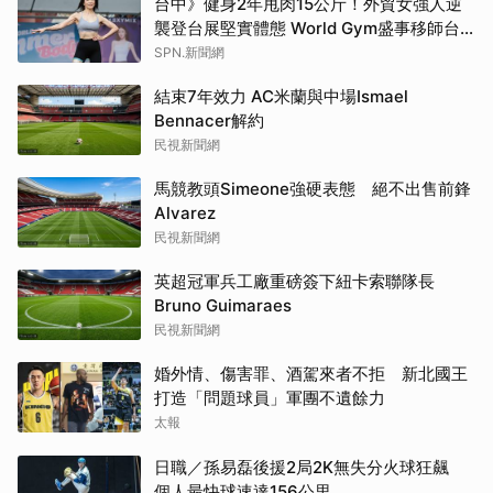
台中》健身2年甩肉15公斤！外貿女強人逆
襲登台展堅實體態 World Gym盛事移師台
中開戰
SPN.新聞網
結束7年效力 AC米蘭與中場Ismael
Bennacer解約
民視新聞網
馬競教頭Simeone強硬表態 絕不出售前鋒
Alvarez
民視新聞網
英超冠軍兵工廠重磅簽下紐卡索聯隊長
Bruno Guimaraes
民視新聞網
婚外情、傷害罪、酒駕來者不拒 新北國王
打造「問題球員」軍團不遺餘力
太報
日職／孫易磊後援2局2K無失分火球狂飆
個人最快球速達156公里