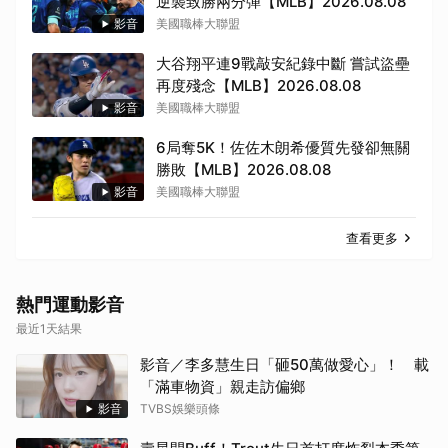
逆襲致勝兩分彈【MLB】2026.08.08
影音
美國職棒大聯盟
大谷翔平連9戰敲安紀錄中斷 嘗試盜壘
再度殘念【MLB】2026.08.08
影音
美國職棒大聯盟
6局奪5K！佐佐木朗希優質先發卻無關
勝敗【MLB】2026.08.08
影音
美國職棒大聯盟
查看更多
取消
熱門運動影音
最近1天結果
影音／李多慧生日「砸50萬做愛心」！ 載
「滿車物資」親走訪偏鄉
影音
TVBS娛樂頭條