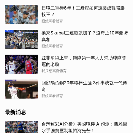
日職二軍待6年！王彥程如何逆襲成韓職勝
投王？
眼鏡哥看體育
換來Skubal三連霸就穩了？道奇近10年豪賭
真相
眼鏡哥看體育
並非單純上車，轉隊第一年大力幫助球隊奪
冠的老將
我只想寫寫體育
回顧陽岱鋼20年職棒生涯 3件事成就一代傳
奇
眼鏡哥看體育
最新消息
台灣運彩AI分析》美國職棒 AI預測：西雅圖
水手強勢壓制坦帕灣光芒！