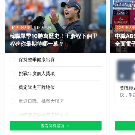
10天後結束
5.1K人已投
22天後結
韓職單季10勝寫歷史！王彥程下個里
中職A
程碑你最期待哪一幕？
全面電
保持整季健康出賽
挑戰年度個人獎項
奠定隊史王牌地位
美職模
決，爭
重返日職、挑戰大聯盟
國際賽擔綱台灣王牌主投
查看所有選項
其他（歡迎貼文分享）