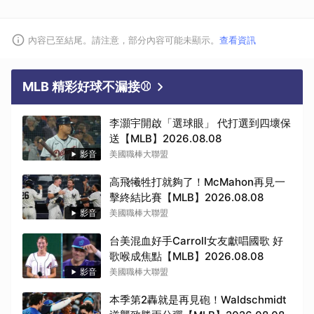
內容已至結尾。請注意，部分內容可能未顯示。
查看資訊
MLB 精彩好球不漏接⚾
李灝宇開啟「選球眼」 代打選到四壞保
送【MLB】2026.08.08
影音
美國職棒大聯盟
高飛犧牲打就夠了！McMahon再見一
擊終結比賽【MLB】2026.08.08
影音
美國職棒大聯盟
台美混血好手Carroll女友獻唱國歌 好
歌喉成焦點【MLB】2026.08.08
影音
美國職棒大聯盟
本季第2轟就是再見砲！Waldschmidt