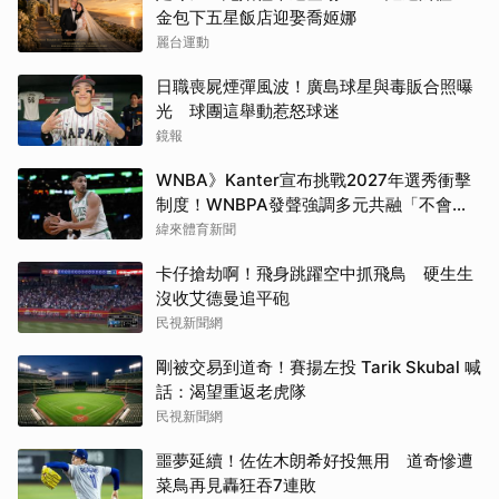
金包下五星飯店迎娶喬姬娜
麗台運動
日職喪屍煙彈風波！廣島球星與毒販合照曝
光 球團這舉動惹怒球迷
鏡報
WNBA》Kanter宣布挑戰2027年選秀衝擊
制度！WNBPA發聲強調多元共融「不會成
為政治棋子」
緯來體育新聞
卡仔搶劫啊！飛身跳躍空中抓飛鳥 硬生生
沒收艾德曼追平砲
民視新聞網
剛被交易到道奇！賽揚左投 Tarik Skubal 喊
話：渴望重返老虎隊
民視新聞網
噩夢延續！佐佐木朗希好投無用 道奇慘遭
菜鳥再見轟狂吞7連敗