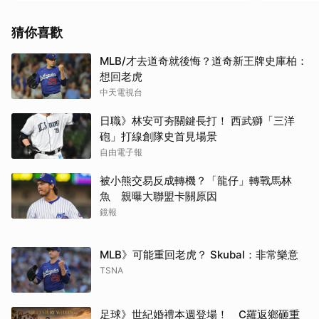
猜你喜歡
MLB/才去道奇就後悔？道奇新王牌史庫柏：
想回老虎
中天電視台
日職》林安可夯關鍵長打！ 西武獅「三洋
砲」打線創隊史首見場景
自由電子報
被小熊交易反成轉機？「龍仔」轉戰馬林
魚 親曝大聯盟卡關原因
鏡報
MLB》可能重回老虎？ Skubal：非常樂意
TSNA
足球》世紀婚禮本週登場！ C羅返鄉砸重