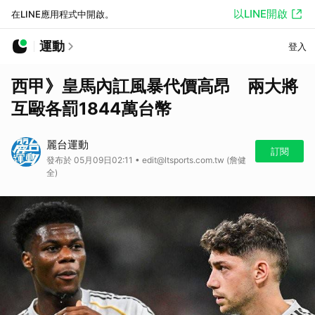
以LINE開啟
在LINE應用程式中開啟。
運動
登入
西甲》皇馬內訌風暴代價高昂 兩大將
互毆各罰1844萬台幣
麗台運動
訂閱
發布於 05月09日02:11 • edit@ltsports.com.tw (詹健
全)