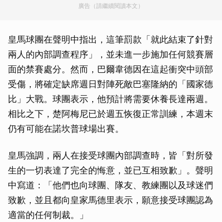
廣告（請繼續閱讀本文）
皇馬球團在聲明中指出，這筆罰款「就此結束了針對
兩人的內部調查程序」，並未進一步施加任何競賽層
面的禁賽處分。然而，巴爾韋德因在這起衝突中頭部
受傷，將確定缺席週日對陣死敵巴塞隆納的「國家德
比」大戰。球團表示，他預計將需要休養長達兩週。
相比之下，楚阿梅尼已於週五恢復正常訓練，本週末
仍有可能在諾坎普球場出賽。
皇馬強調，兩人在接受球團內部調查時，皆「對所發
生的一切表達了完全的悔意，並已互相致歉」。聲明
中寫道：「他們也向球團、隊友、教練團以及球迷們
致歉，並且都向皇家馬德里表示，願意接受球團認為
適當的任何制裁。」