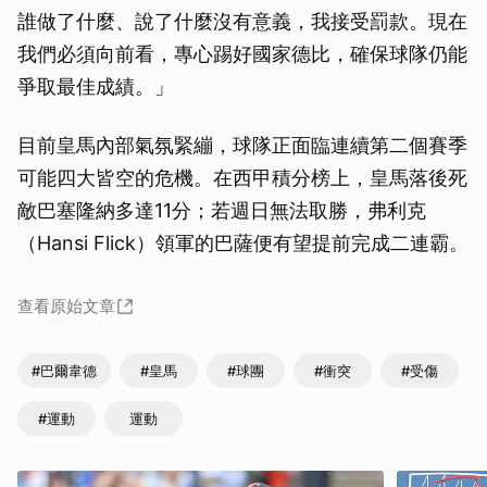
誰做了什麼、說了什麼沒有意義，我接受罰款。現在
我們必須向前看，專心踢好國家德比，確保球隊仍能
爭取最佳成績。」
目前皇馬內部氣氛緊繃，球隊正面臨連續第二個賽季
可能四大皆空的危機。在西甲積分榜上，皇馬落後死
敵巴塞隆納多達11分；若週日無法取勝，弗利克
（Hansi Flick）領軍的巴薩便有望提前完成二連霸。
查看原始文章
#巴爾韋德
#皇馬
#球團
#衝突
#受傷
#運動
運動