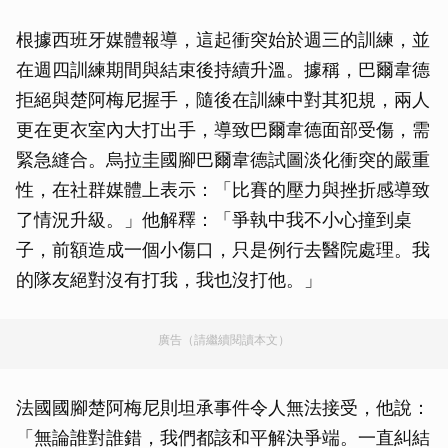
根據西班牙媒體報導，這起衝突始於週三的訓練，並
在週四訓練期間與結束後持續升溫。據稱，巴爾韋德
拒絕與楚阿梅尼握手，隨後在訓練中對其犯規，兩人
更在更衣室內大打出手，導致巴爾韋德面部受傷，需
緊急縫合。烏拉圭國腳巴爾韋德試圖淡化衝突的嚴重
性，在社群媒體上表示：「比賽的壓力與挫折感導致
了情況升級。」他解釋：「爭執中我不小心撞到桌
子，前額造成一個小傷口，只是例行去醫院處理。我
的隊友絕對沒有打我，我也沒打他。」
廣告（請繼續閱讀本文）
法國國腳楚阿梅尼則坦承事件令人無法接受，他說：
「無論誰對誰錯，我們都該和平解決爭端。一直糾結