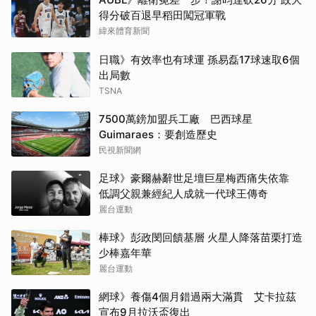
得分破百退早稻田闖冠軍戰
緯來體育新聞
日職》有效率也有球運 孫易磊17球速取6個
出局數
TSNA
7500萬鎊加盟兵工廠 巴西球星
Guimaraes：要創造歷史
民視新聞網
足球》豪爾赫辭世足壇巨星梅西痛失依靠
低調父親兼經紀人成就一代球王傳奇
麗台運動
棒球》彭政閔回饋基層 火星人降落苗栗打造
少棒嘉年華
麗台運動
網球》養傷4個月錯過兩大滿貫 艾卡拉茲
宣布9月拉沃盃復出