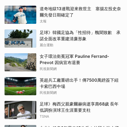
道奇地獄13連戰迎來救世主 塞揚左投史奈
爾先發日期確定了
太報
足球》韓國足協為「性招待」醜聞致歉 承
諾全面改革重建清廉形象
麗台運動
女子環法衛冕冠軍 Pauline Ferrand-
Prevot 因病宣布退賽
民視新聞網
英超兵工廠重磅出手！傳7500萬鎊簽下紐
卡索巴西中場
民視新聞網
足球》梅西父親豪爾赫病逝享壽68歲 長年
低調扮演球王生涯重要支柱
TSNA