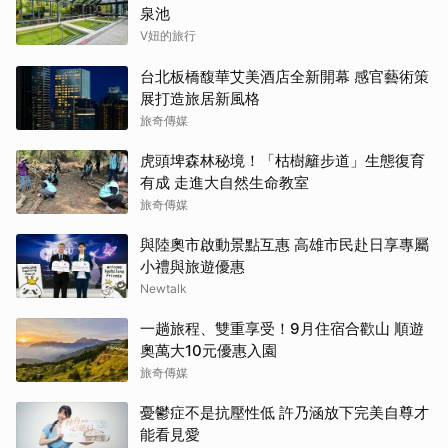
泉池
V妞的旅行
台北板橋馥華艾美酒店全新開幕 感官藝術策
展打造旅居新風格
旅奇傳媒
虎頭埤森林秘境！「枯樹籬步道」生態復育
有成 走進大自然生命教室
旅奇傳媒
與陸奧市啟動景點互惠 高雄市民赴日享專屬
小禮與旅遊優惠
Newtalk
一趟旅程、雙重享受！9月住宿合歡山 順遊
奧萬大10元優惠入園
旅奇傳媒
憂鬱症不是抗壓性低 許乃涵放下完美自尊才
能看見愛