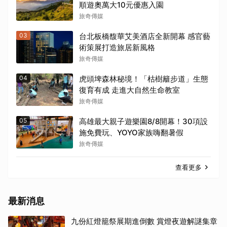
順遊奧萬大10元優惠入園
旅奇傳媒
03
台北板橋馥華艾美酒店全新開幕 感官藝
術策展打造旅居新風格
旅奇傳媒
04
虎頭埤森林秘境！「枯樹籬步道」生態
復育有成 走進大自然生命教室
旅奇傳媒
05
高雄最大親子遊樂園8/8開幕！30項設
施免費玩、YOYO家族嗨翻暑假
旅奇傳媒
查看更多
最新消息
九份紅燈籠祭展期進倒數 賞燈夜遊解謎集章