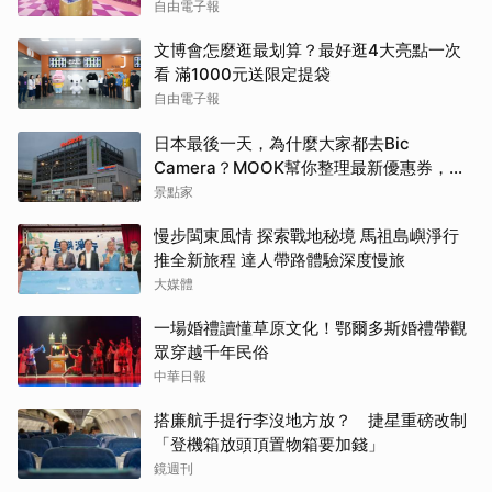
自由電子報
文博會怎麼逛最划算？最好逛4大亮點一次
看 滿1000元送限定提袋
自由電子報
日本最後一天，為什麼大家都去Bic
Camera？MOOK幫你整理最新優惠券，行
前趕快存手機，結帳直接用，最高省10%
景點家
慢步閩東風情 探索戰地秘境 馬祖島嶼淨行
推全新旅程 達人帶路體驗深度慢旅
大媒體
一場婚禮讀懂草原文化！鄂爾多斯婚禮帶觀
眾穿越千年民俗
中華日報
搭廉航手提行李沒地方放？ 捷星重磅改制
「登機箱放頭頂置物箱要加錢」
鏡週刊