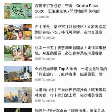
深度東京迷必存！帶著「Grutto Pass
2026」逛遍東京107間博物館和美術館
Japaholic
台中美食｜樂成宮拜拜順便吃！4 家走路就
到的銅板小吃，捧花可麗餅、在地臭豆腐、
烤甜甜圈一次收
旅圖 ReadyGo
桃園一日遊｜後慈湖重新開放！走進軍事秘
境、AI互動展區，必訪森林系玻璃屋餐廳
旅圖 ReadyGo
全台觀光糖廠 Top 8 推薦｜一場從北到南的
「甜密旅行」，紅磚倉庫、鐵道風聲、甘蔗
香氣交織！
旅圖 ReadyGo
香港自由行｜三天兩夜行程推薦！吃遍米其
林美食、打卡夢幻迪士尼、尖沙咀美食景點
全攻略
旅圖 ReadyGo
澎湖外垵5米高金色「躍動海豚」絕美公共