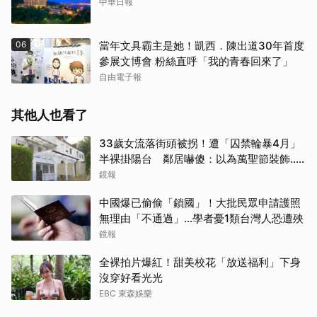
中華日報
06
當年文具霸主是她！凱西．陳出道30年首度
參展文博會 粉絲直呼「我的青春回來了」
自由電子報
其他人也看了
33歲女流落街頭被拐！遭「囚禁輪暴4月」
半裸掛陽台 鄰居嚇傻：以為萬聖節裝飾...
主謀竟與妻小同住
鏡報
中國爆已偷偷「鎖國」！大批民眾申請護照
無理由「不通過」...學者憂1類台灣人恐遭殃
鏡報
全裸拍片爆紅！甜美校花「放送福利」下身
沒穿好看光光
EBC 東森娛樂