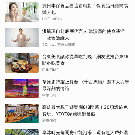
買日本保養品看這篇就對！保養品日語簡易
懶人包
LIVE JAPAN
洪毓璟自封底層代言人 當演員的使命演活
「社會邊緣人」
TCnews 慈善新聞網
台東美食讓你從早吃到晚！網友激推台東19
間必吃美食
FUNTIME
草原史詩躍上舞台 《千古馬頌》寫下人與馬
最深刻的情誼
中華日報
高雄最大親子遊樂園8/8開幕！30項設施免
費玩、YOYO家族嗨翻暑假
旅奇傳媒
享沐時光每間房都能泡湯，還有超大戶外溫