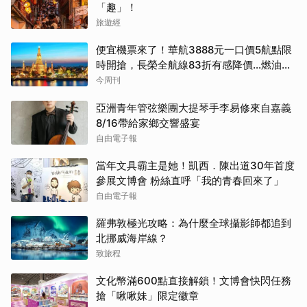
「趣」！
旅遊經
便宜機票來了！華航3888元一口價5航點限
時開搶，長榮全航線83折有感降價…燃油稅
8/9調漲早買早省
今周刊
亞洲青年管弦樂團大提琴手李易修來自嘉義
8/16帶給家鄉交響盛宴
自由電子報
當年文具霸主是她！凱西．陳出道30年首度
參展文博會 粉絲直呼「我的青春回來了」
自由電子報
羅弗敦極光攻略：為什麼全球攝影師都追到
北挪威海岸線？
致旅程
文化幣滿600點直接解鎖！文博會快閃任務
搶「啾啾妹」限定徽章