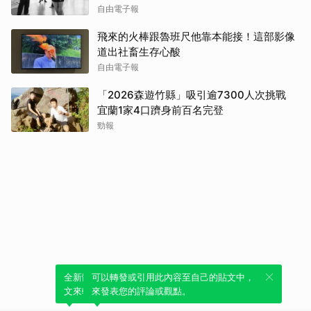
自由電子報
飛來的火棒跟魯班尺他靠本能接！這部影像
道出社畜生存心酸
自由電子報
「2026森遊竹縣」吸引逾7300人次挑戰
宜蘭1家4口躋身前百名完登
勁報
全新體驗！一鍵引用此內容，透過發布貼
可以轉發或引用此內容至自己的貼文中，
文來輕鬆表達個人立場。
來發表您的評論或觀點。