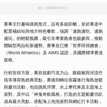
廣告（請繼續閱讀本文）
賽事主打趣味路跑形式，設有多組距離，並於賽道中
配置補給站與地方特色餐飲，強調「邊跑邊吃、邊跑
邊玩」的輕鬆氛圍，吸引非專業跑者也能參與，推動
體驗型馬拉松新趨勢。賽事並已獲「世界田徑總會」
（World Athletics）及 AIMS 認證，具國際標準賽道
規格。
行程安排方面，賽前規劃巧克力山、眼鏡猴與河流竹
筏等薄荷島經典景點，賽後則轉往宿霧進行海島放鬆
與慶功活動，包括跳島浮潛、水上摩托車及主題海上
派對。其中以「神鬼奇航風格」打造的主題船慶功趴
成為最大亮點，搭配海上泡泡派對與網紅打卡活動，