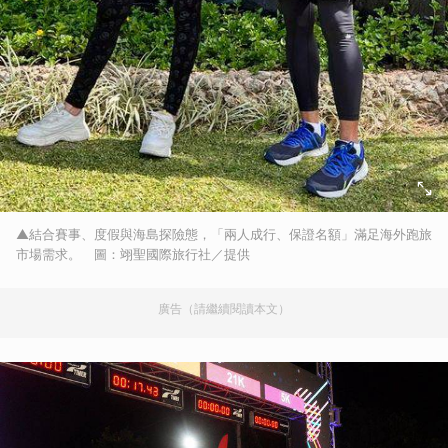
▲結合賽事、度假與海島探險態，「兩人成行、保證名額」滿足海外跑旅
市場需求。 圖：翊聖國際旅行社／提供
廣告（請繼續閱讀本文）