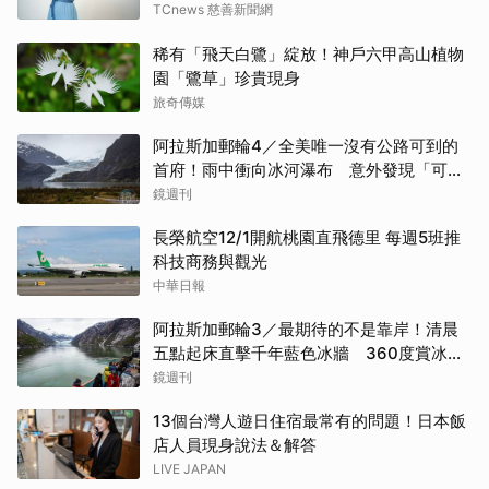
TCnews 慈善新聞網
稀有「飛天白鷺」綻放！神戶六甲高山植物
園「鷺草」珍貴現身
旅奇傳媒
阿拉斯加郵輪4／全美唯一沒有公路可到的
首府！雨中衝向冰河瀑布 意外發現「可講
價」的質感紀念品
鏡週刊
長榮航空12/1開航桃園直飛德里 每週5班推
科技商務與觀光
中華日報
阿拉斯加郵輪3／最期待的不是靠岸！清晨
五點起床直擊千年藍色冰牆 360度賞冰川
太療癒
鏡週刊
13個台灣人遊日住宿最常有的問題！日本飯
店人員現身說法＆解答
LIVE JAPAN