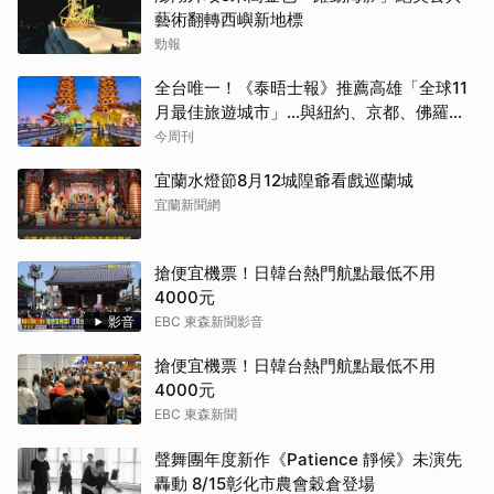
藝術翻轉西嶼新地標
勁報
全台唯一！《泰晤士報》推薦高雄「全球11
月最佳旅遊城市」…與紐約、京都、佛羅倫
斯共同入榜，理由曝光
今周刊
宜蘭水燈節8月12城隍爺看戲巡蘭城
宜蘭新聞網
搶便宜機票！日韓台熱門航點最低不用
4000元
影音
EBC 東森新聞影音
搶便宜機票！日韓台熱門航點最低不用
4000元
EBC 東森新聞
聲舞團年度新作《Patience 靜候》未演先
轟動 8/15彰化市農會穀倉登場