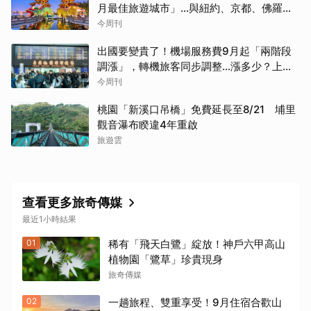
月最佳旅遊城市」…與紐約、京都、佛羅倫
斯共同入榜，理由曝光
今周刊
出國要變貴了！機場服務費9月起「兩階段
調漲」，轉機旅客同步調整…漲多少？上路
時間曝光
今周刊
桃園「新溪口吊橋」免費延長至8/21 埔里
觀音瀑布睽違4年重啟
旅遊雲
查看更多旅奇傳媒
最近1小時結果
01
稀有「飛天白鷺」綻放！神戶六甲高山
植物園「鷺草」珍貴現身
旅奇傳媒
02
一趟旅程、雙重享受！9月住宿合歡山