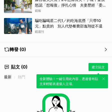
怒認「想報復」掙扎心情 夫妻歷經「委屈
與不平」只能安靜
鏡報
取消
騙吃騙喝星二代1／約吃海底撈「只帶10
元」點貴的 別人代墊餐費邵逸翔從不還
鏡週刊
轉發 (0)
貼文 (0)
建立貼文
最新
熱門
全新體驗！一鍵引用此內容，透過發布貼
文來輕鬆表達個人立場。