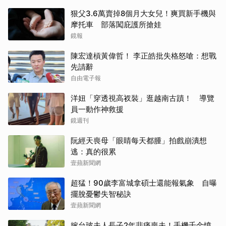
狠父3.6萬賣掉8個月大女兒！爽買新手機與
摩托車 部落闖庇護所搶娃
鏡報
陳宏達槓黃偉哲！ 李正皓批失格怒嗆：想戰
先請辭
自由電子報
洋妞「穿透視高衩裝」逛越南古蹟！ 導覽
員一動作神救援
鏡週刊
阮經天喪母「眼睛每天都腫」拍戲崩潰想
逃：真的很累
壹蘋新聞網
超猛！90歲李富城拿碩士還能報氣象 自曝
擺脫憂鬱失智秘訣
壹蘋新聞網
嫁台玻夫人長子2年悲痛喪夫！手機千金憤