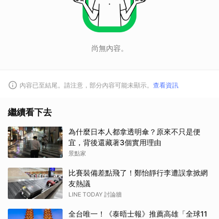
尚無內容。
內容已至結尾。請注意，部分內容可能未顯示。
查看資訊
繼續看下去
為什麼日本人都拿透明傘？原來不只是便
宜，背後還藏著3個實用理由
景點家
比賽裝備差點飛了！鄭怡靜行李遭誤拿掀網
友熱議
LINE TODAY 討論牆
全台唯一！《泰晤士報》推薦高雄「全球11