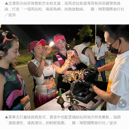
▲交通部分由菲律賓航空全程支援，採馬尼拉銜接薄荷島與宿霧雙島路
線，打造「一場馬拉松、兩座島嶼」的跑旅動線。 圖：翊聖國際旅行社
／提供
▲賽事主打趣味路跑形式，賽道中也配置補給站與地方特色餐飲，強調
「邊跑邊吃、邊跑邊玩」的輕鬆氛圍。 圖：翊聖國際旅行社／提供