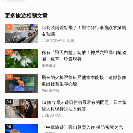
更多旅遊相關文章
01
比賽裝備差點飛了！鄭怡靜行李遭誤拿掀網
友熱議
LINE TODAY 討論牆
02
稀有「飛天白鷺」綻放！神戶六甲高山植物
園「鷺草」珍貴現身
旅奇傳媒
03
飛來的火棒跟魯班尺他靠本能接！這部影像
道出社畜生存心酸
自由電子報
04
13個台灣人遊日住宿最常有的問題！日本飯
店人員現身說法＆解答
LIVE JAPAN
05
〈中華旅遊〉圓山尊榮入住 探訪密境之光