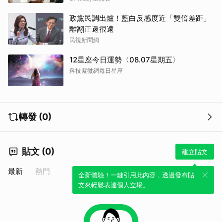
政黨民調出爐！藍白反感度近「雙倍差距」
離翻正還很遠
民視新聞網
12星座今日運勢〈08.07星期五〉
科技紫微網每日星座
轉發 (0)
貼文 (0)
建立貼文
最新
熱門
全新體驗！一鍵引用此內容，透過發布貼
文來輕鬆表達個人立場。