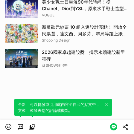
美少女戰士日重溫90年代時尚！從
Chanel、Dior到YSL，原來水手戰士造型都
來自伸展台
VOGUE
新版歐元鈔票 10 組入選設計亮點！ 開放全
民票選，達文西、貝多芬、翠鳥等躍上紙鈔
一次看
Shopping Design
2026國家卓越建設獎 揭示永續建設新里
程碑
id SHOW好宅秀
全新體驗！一鍵引用此內容，透過發布貼
可以轉發或引用此內容至自己的貼文中，
文來輕鬆表達個人立場。
來發表您的評論或觀點。