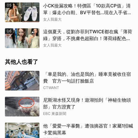
05
小CK撿漏攻略！特價區「10款高CP值」清
單：爆走小白鞋、BV平替包…現在入手省一
筆
女人我最大
06
這個夏天，從劉亦菲到TWICE都在瘋「薄荷
綠」穿搭，不挑膚色超顯白！薄荷綠配色公
開
女人我最大
其他人也看了
「車是我的、油也是我的」睡車竟被收住宿
費 官方一句話打臉飯店
CTWANT
尼斯湖水怪又現身！遊湖拍到「神秘生物頭
部」官方證實了
EBC 東森新聞
他「愛愛一半暴斃」遭強摘器官！家屬1招喊
卡驚揭黑幕