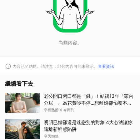
尚無內容。
內容已至結尾。請注意，部分內容可能未顯示。
查看資訊
繼續看下去
老公開口閉口都是「錢」！結褵13年「家內
分居」、為花費吵不停…想離婚卻怕養不活
自己：還要忍3年？
幸福熟齡 X 今周刊
明明已婚卻還是迷戀別的對象 4大心法讓妳
遠離新鮮感陷阱
享民頭條