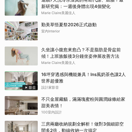
新研究揭：一週後身體出現4個變化
Marie Claire美麗佳人
勤美草悟夏祭2026正式啟動
室內Interior
久坐讓小腹愈來愈凸？不是脂肪是骨盆前
傾！上班族飯後3分鐘坐姿伸展改善方法
Marie Claire美麗佳人
16坪穿透感與機能兼具！Ins風奶茶色讓2人
世界超優雅
影音
設計家影音
不只金屋藏貓，滿滿瑰蜜粉與圓潤線條給家
甜美表情！
100室內設計
三房兩廳收納規劃全解析！做對3個細節空
間多2倍，動線收納一次搞定