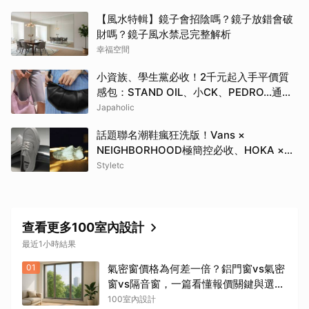
【風水特輯】鏡子會招陰嗎？鏡子放錯會破
財嗎？鏡子風水禁忌完整解析
幸福空間
小資族、學生黨必收！2千元起入手平價質
感包：STAND OIL、小CK、PEDRO…通勤
約會都超加分
Japaholic
話題聯名潮鞋瘋狂洗版！Vans ×
NEIGHBORHOOD極簡控必收、HOKA ×
BEAMS根本穿上腳的藝術品
Styletc
查看更多100室內設計
最近1小時結果
01
氣密窗價格為何差一倍？鋁門窗vs氣密
窗vs隔音窗，一篇看懂報價關鍵與選購
陷阱
100室內設計