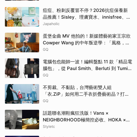
痘痘、粉刺反覆冒不停？2026抗痘保養新
品推薦！Sisley、理膚寶水、innisfree、
Bifesta 4大爆款一次看
Japaholic
蛋堡金曲 MV 他拍的！新媒體藝術家王宗欣
Cowper Wang 的中年叛逆學：「風格，是
選擇要留下什麼。」
GQ
電腦包也能帥一波！編輯盤點 11 款「精品電
腦包」，從 Paul Smith、Berluti 到 Tumi
包款通通有！
GQ
不剪裁、不黏貼，台灣藝術雙人組
「衣.ZiP」如何用二手衣折疊藝術品？打破
大眾對舊衣回收的想像
GQ
話題聯名潮鞋瘋狂洗版！Vans ×
NEIGHBORHOOD極簡控必收、HOKA ×
BEAMS根本穿上腳的藝術品
Styletc