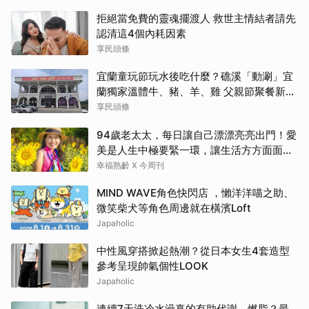
拒絕當免費的靈魂擺渡人 救世主情結者請先
認清這4個內耗因素
享民頭條
宜蘭童玩節玩水後吃什麼？礁溪「動涮」宜
蘭獨家溫體牛、豬、羊、雞 父親節聚餐新選
擇
享民頭條
94歲老太太，每日讓自己漂漂亮亮出門！愛
美是人生中極要緊一環，讓生活方方面面，
更加豐富有樂趣
幸福熟齡 X 今周刊
MIND WAVE角色快閃店 ，懶洋洋喵之助、
微笑柴犬等角色周邊就在橫濱Loft
Japaholic
中性風穿搭掀起熱潮？從日本女生4套造型
參考呈現帥氣個性LOOK
Japaholic
連續7天洗冷水澡真的有助代謝、燃脂？最