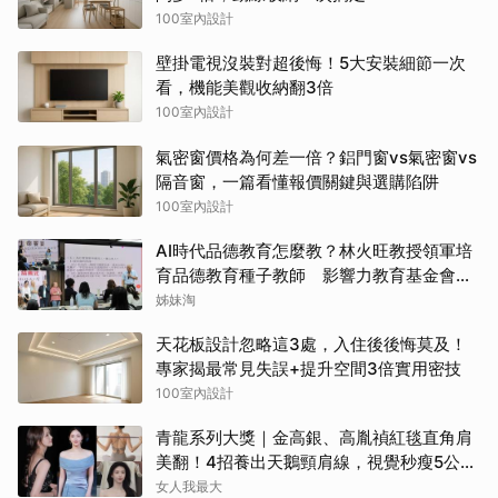
100室內設計
壁掛電視沒裝對超後悔！5大安裝細節一次
看，機能美觀收納翻3倍
100室內設計
氣密窗價格為何差一倍？鋁門窗vs氣密窗vs
隔音窗，一篇看懂報價關鍵與選購陷阱
100室內設計
AI時代品德教育怎麼教？林火旺教授領軍培
育品德教育種子教師 影響力教育基金會攜
手新生代基金會
姊妹淘
天花板設計忽略這3處，入住後後悔莫及！
專家揭最常見失誤+提升空間3倍實用密技
100室內設計
青龍系列大獎｜金高銀、高胤禎紅毯直角肩
美翻！4招養出天鵝頸肩線，視覺秒瘦5公
斤！
女人我最大