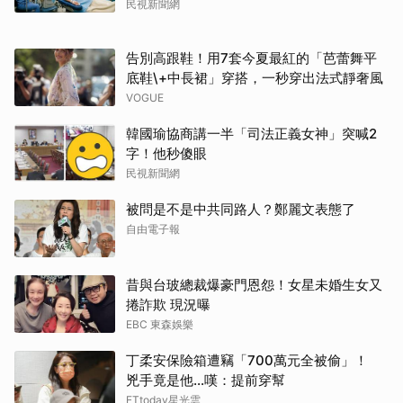
民視新聞網
告別高跟鞋！用7套今夏最紅的「芭蕾舞平
底鞋\+中長裙」穿搭，一秒穿出法式靜奢風
VOGUE
韓國瑜協商講一半「司法正義女神」突喊2
字！他秒傻眼
民視新聞網
被問是不是中共同路人？鄭麗文表態了
自由電子報
昔與台玻總裁爆豪門恩怨！女星未婚生女又
捲詐欺 現況曝
EBC 東森娛樂
丁柔安保險箱遭竊「700萬元全被偷」！
兇手竟是他...嘆：提前穿幫
ETtoday星光雲