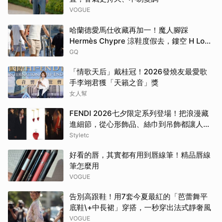
VOGUE
哈蘭德愛馬仕收藏再加一！魔人腳踩
Hermès Chypre 涼鞋度假去，鏤空 H Logo
大展慵懶高級感！
GQ
「情歌天后」戴桂冠！2026發燒友最愛歌
手李翊君獲「天籟之音」獎
女人幫
FENDI 2026七夕限定系列登場！把浪漫藏
進細節，從心形飾品、絲巾到吊飾都讓人一
眼心動
Styletc
好看的唇，其實都有用到唇線筆！精品唇線
筆怎麼用
VOGUE
告別高跟鞋！用7套今夏最紅的「芭蕾舞平
底鞋\+中長裙」穿搭，一秒穿出法式靜奢風
VOGUE