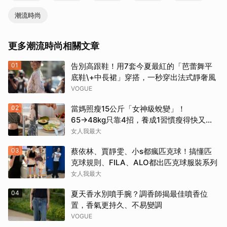
潮流時尚
更多潮流時尚相關文章
01
告別高跟鞋！用7套今夏最紅的「芭蕾舞平
底鞋\+中長裙」穿搭，一秒穿出法式靜奢風
VOGUE
02
當媽照瘦15公斤「女神級蛻變」！
65→48kg只靠4招，養成1習慣瘦得快又不
復胖
女人我最大
03
蔡依林、賈靜雯、小s都瘋匹克球！搞懂匹
克球規則、FILA、ALO都出匹克球服裝系列
女人我最大
04
夏天香水別噴手腕？調香師揭最佳噴香位
置，香氣更持久、不易變調
VOGUE