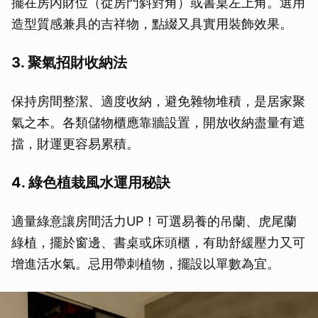
擺在房內財位（從房門斜對角）或書桌左上角。選用
造型質感兼具的吉祥物，點綴又具實用裝飾效果。
3. 聚氣招財收納法
保持房間整潔、適度收納，避免雜物堆積，是居家聚
氣之本。各類儲物櫃應靠牆設置，開放收納盡量有遮
擋，財運更容易累積。
4. 綠色植栽風水運用秘訣
適量綠意讓房間活力UP！可選易養的吊蘭、虎尾蘭
綠植，擺於窗邊、書桌或床頭櫃，有助舒緩壓力又可
增進活水氣。忌用帶刺植物，擺設以單數為宜。