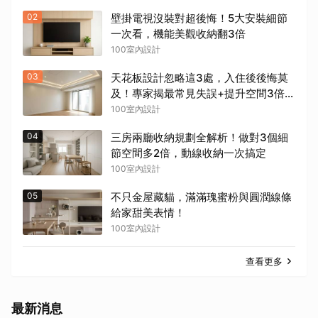
02
壁掛電視沒裝對超後悔！5大安裝細節
一次看，機能美觀收納翻3倍
100室內設計
03
天花板設計忽略這3處，入住後後悔莫
及！專家揭最常見失誤+提升空間3倍實
用密技
100室內設計
04
三房兩廳收納規劃全解析！做對3個細
節空間多2倍，動線收納一次搞定
100室內設計
05
不只金屋藏貓，滿滿瑰蜜粉與圓潤線條
給家甜美表情！
100室內設計
查看更多
最新消息