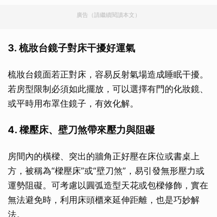
廣告（請繼續閱讀本文）
3. 梳妝台鏡子對床干擾好運氣
梳妝台鏡面若正對床，容易反射氣場造成睡眠干擾。
若房型限制必須如此擺放，可以選擇有門的化妝鏡、
或平時用布罩住鏡子，有效化解。
4. 樑壓床、壁刀煞帶來壓力與阻礙
房間內的橫樑、突出的牆角正好壓在床位或書桌上
方，被稱為“樑壓床”或“壁刀煞”，易引發無形壓力或
運勢阻礙。可考慮以圓弧造型天花或包樑修飾，實在
無法避免時，利用床頭櫃來延伸距離，也是巧妙解
法。