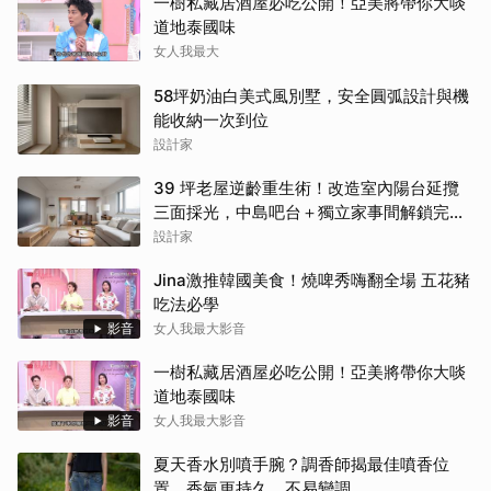
一樹私藏居酒屋必吃公開！亞美將帶你大啖
道地泰國味
女人我最大
58坪奶油白美式風別墅，安全圓弧設計與機
能收納一次到位
設計家
39 坪老屋逆齡重生術！改造室內陽台延攬
三面採光，中島吧台＋獨立家事間解鎖完美
家務路徑
設計家
Jina激推韓國美食！燒啤秀嗨翻全場 五花豬
吃法必學
影音
女人我最大影音
一樹私藏居酒屋必吃公開！亞美將帶你大啖
道地泰國味
影音
女人我最大影音
夏天香水別噴手腕？調香師揭最佳噴香位
置，香氣更持久、不易變調