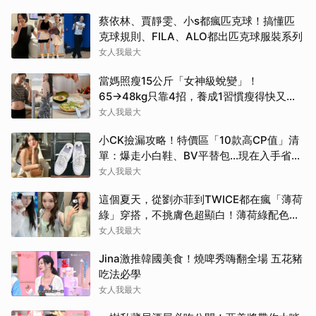
蔡依林、賈靜雯、小s都瘋匹克球！搞懂匹
克球規則、FILA、ALO都出匹克球服裝系列
女人我最大
當媽照瘦15公斤「女神級蛻變」！
65→48kg只靠4招，養成1習慣瘦得快又不
復胖
女人我最大
小CK撿漏攻略！特價區「10款高CP值」清
單：爆走小白鞋、BV平替包…現在入手省一
筆
女人我最大
這個夏天，從劉亦菲到TWICE都在瘋「薄荷
綠」穿搭，不挑膚色超顯白！薄荷綠配色公
開
女人我最大
Jina激推韓國美食！燒啤秀嗨翻全場 五花豬
吃法必學
女人我最大