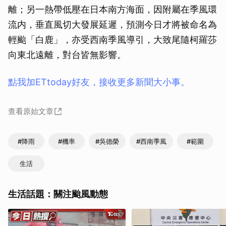
離；另一熱帶低壓在日本南方海面，因附屬在季風環
流内，垂直風切大發展延遲，預測今日才將被命名為
輕颱「白鹿」，亦受西南季風導引，大致尾隨柯羅莎
向東北遠離，對台皆無影響。
點我加ETtoday好友，接收更多新聞大小事。
查看原始文章
#降雨
#機率
#吳德榮
#西南季風
#範圍
生活
生活話題：關注颱風動態