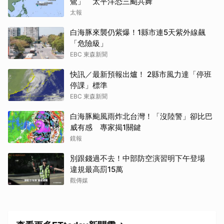
鷺」 太平洋恐三颱共舞
太報
白海豚來襲仍紫爆！1縣市連5天紫外線飆
「危險級」
EBC 東森新聞
快訊／最新預報出爐！ 2縣市風力達「停班
停課」標準
EBC 東森新聞
白海豚颱風雨炸北台灣！「沒陸警」卻比巴
威有感 專家揭1關鍵
鏡報
別跟錢過不去！中部防空演習明下午登場
違規最高罰15萬
觀傳媒