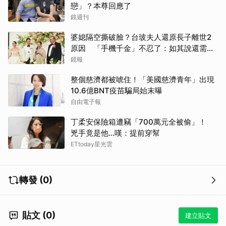
戀」？本尊回應了
鏡週刊
婆媳隔空撕破臉？台玻夫人還原長子離世2
原因 「手機千金」不忍了：如其說還需要
離開嗎？
鏡報
整個慈濟都被唬住！「美國慈濟青年」出現
10.6億BNT疫苗騙局始末曝
自由電子報
丁柔安保險箱遭竊「700萬元全被偷」！
兇手竟是他...嘆：提前穿幫
ETtoday星光雲
轉發 (0)
貼文 (0)
建立貼文