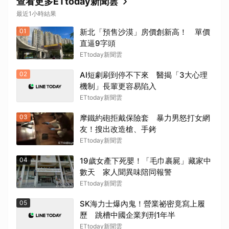
查看更多ETtoday新聞雲
最近1小時結果
01
新北「預售沙漠」房價創新高！ 單價
直逼9字頭
ETtoday新聞雲
02
AI短劇刷到停不下來 醫揭「3大心理
機制」長輩更容易陷入
ETtoday新聞雲
03
摩鐵約砲拒戴保險套 暴力男怒打女網
友！搜出改造槍、手銬
ETtoday新聞雲
04
19歲女產下死嬰！「毛巾裹屍」藏家中
數天 家人聞異味陪同報警
ETtoday新聞雲
05
SK海力士爆內鬼！營業祕密竟寫上履
歷 跳槽中國企業判刑1年半
ETtoday新聞雲