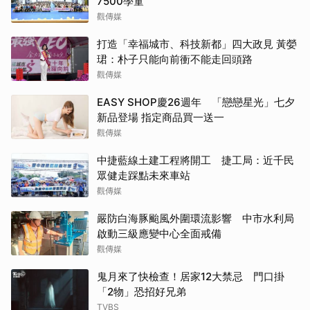
7500學童
觀傳媒
打造「幸福城市、科技新都」四大政見 黃嫈
珺：朴子只能向前衝不能走回頭路
觀傳媒
EASY SHOP慶26週年 「戀戀星光」七夕
新品登場 指定商品買一送一
觀傳媒
中捷藍線土建工程將開工 捷工局：近千民
眾健走踩點未來車站
觀傳媒
嚴防白海豚颱風外圍環流影響 中市水利局
啟動三級應變中心全面戒備
觀傳媒
鬼月來了快檢查！居家12大禁忌 門口掛
「2物」恐招好兄弟
TVBS