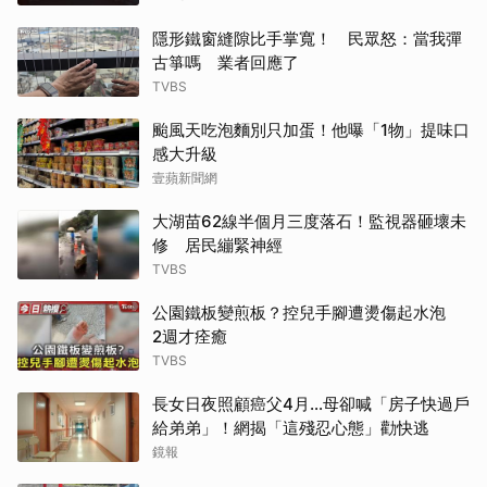
隱形鐵窗縫隙比手掌寬！ 民眾怒：當我彈
古箏嗎 業者回應了
TVBS
颱風天吃泡麵別只加蛋！他曝「1物」提味口
感大升級
壹蘋新聞網
大湖苗62線半個月三度落石！監視器砸壞未
修 居民繃緊神經
TVBS
公園鐵板變煎板？控兒手腳遭燙傷起水泡
2週才痊癒
TVBS
長女日夜照顧癌父4月…母卻喊「房子快過戶
給弟弟」！網揭「這殘忍心態」勸快逃
鏡報