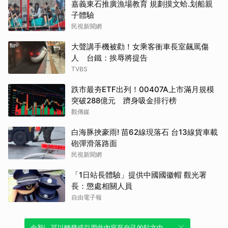
嘉義東石推廣漁場教育 規劃摸文蛤.划船親
子體驗
民視新聞網
大聲講手機被勸！女乘客衝車長室飆罵傷
人 台鐵：挨辱將提告
TVBS
跌市最夯ETF出列！00407A上市滿月規模
突破288億元 躋身吸金排行榜
觀傳媒
白海豚挾豪雨! 苗62線現落石 台13線貨車載
砲彈滑落路面
民視新聞網
「1日站長體驗」提供中國國徽帽 觀光署
長：懲處相關人員
自由電子報
全新體驗！一鍵引用此內容，透過發布貼
可以轉發或引用此內容至自己的貼文中，