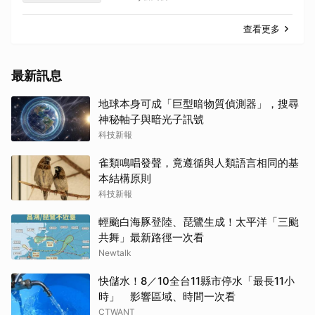
查看更多
最新訊息
地球本身可成「巨型暗物質偵測器」，搜尋
神秘軸子與暗光子訊號
科技新報
雀類鳴唱發聲，竟遵循與人類語言相同的基
本結構原則
科技新報
輕颱白海豚登陸、琵鷺生成！太平洋「三颱
共舞」最新路徑一次看
Newtalk
快儲水！8／10全台11縣市停水「最長11小
時」 影響區域、時間一次看
CTWANT