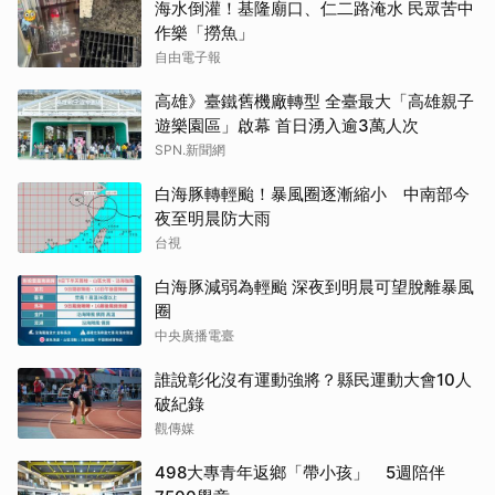
海水倒灌！基隆廟口、仁二路淹水 民眾苦中
作樂「撈魚」
自由電子報
高雄》臺鐵舊機廠轉型 全臺最大「高雄親子
遊樂園區」啟幕 首日湧入逾3萬人次
SPN.新聞網
白海豚轉輕颱！暴風圈逐漸縮小 中南部今
夜至明晨防大雨
台視
白海豚減弱為輕颱 深夜到明晨可望脫離暴風
圈
中央廣播電臺
誰說彰化沒有運動強將？縣民運動大會10人
破紀錄
觀傳媒
498大專青年返鄉「帶小孩」 5週陪伴