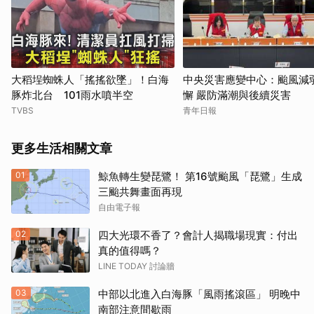
大稻埕蜘蛛人「搖搖欲墜」！白海
中央災害應變中心：颱風減
豚炸北台 101雨水噴半空
懈 嚴防滿潮與後續災害
TVBS
青年日報
更多生活相關文章
01
鯨魚轉生變琵鷺！ 第16號颱風「琵鷺」生成
三颱共舞畫面再現
自由電子報
02
四大光環不香了？會計人揭職場現實：付出
真的值得嗎？
LINE TODAY 討論牆
03
中部以北進入白海豚「風雨搖滾區」 明晚中
南部注意間歇雨