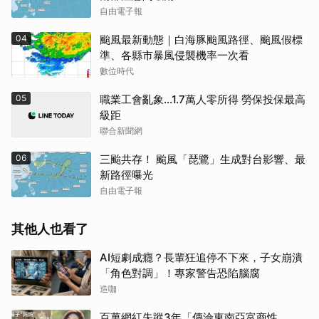
自由電子報
04
颱風最新動態｜白海豚颱風路徑、颱風假標
準、各縣市暴風侵襲機率一次看
數位時代
05
職業工會亂象…1.7萬人零所得 勞保投保最高
級距
聯合新聞網
06
三颱共存！ 颱風「琵鷺」生成對台影響、最
新路徑曝光
自由電子報
其他人也看了
AI短劇成癮？長輩狂追停不下來，子女崩潰
「角色對調」！專家警告恐陷腦腐
造咖
百萬網紅失蹤3年「傳淪東南亞富商性