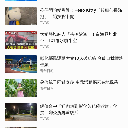
公仔開箱變災難！Hello Kitty「後腦勺長滿
泡」 退換貨卡關
TVBS
大稻埕蜘蛛人「搖搖欲墜」！白海豚炸北
台 101雨水噴半空
TVBS
彰化縣民運動大會10人破紀錄 突破自我締造
佳績
青年日報
暑假親子同遊嘉義 多元活動探索在地風采
青年日報
網傳台中「送肉粽到彰化芳苑殯儀館」化
煞 鄉公所鄭重駁斥
TVBS