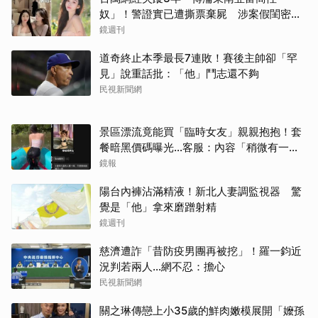
奴」！警證實已遭撕票棄屍 涉案假閨密近
況曝光
鏡週刊
道奇終止本季最長7連敗！賽後主帥卻「罕
見」說重話批：「他」鬥志還不夠
民視新聞網
景區漂流竟能買「臨時女友」親親抱抱！套
餐暗黑價碼曝光…客服：內容「稍微有一點
尺度」
鏡報
陽台內褲沾滿精液！新北人妻調監視器 驚
覺是「他」拿來磨蹭射精
鏡週刊
慈濟遭詐「昔防疫男團再被挖」！羅一鈞近
況判若兩人…網不忍：擔心
民視新聞網
關之琳傳戀上小35歲的鮮肉嫩模展開「嬤孫