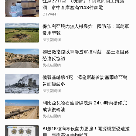
狂刷3711筆「0元購」！前電商員工鑽漏
洞 家中倉庫塞滿1143件家電
CTWANT
保加利亞境內無人機爆炸 國防部：屬烏軍
常用型號
民視新聞網
黎巴嫩指控以軍滲透軍控村莊 築土堤阻路
恐違反協議
民視新聞網
俄襲基輔釀4死 澤倫斯基首訪塞爾維亞警
告面臨嚴冬
民視新聞網
利比亞瓦哈石油管線洩漏 24小時內搶修完
成恢復輸油
民視新聞網
AI創16種病毒殺菌力更強！開源模型恐遭濫
用 專家憂淪生物武器