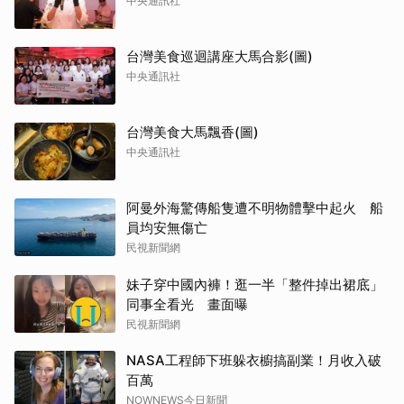
中央通訊社
台灣美食巡迴講座大馬合影(圖)
中央通訊社
台灣美食大馬飄香(圖)
中央通訊社
阿曼外海驚傳船隻遭不明物體擊中起火 船
員均安無傷亡
民視新聞網
妹子穿中國內褲！逛一半「整件掉出裙底」
同事全看光 畫面曝
民視新聞網
NASA工程師下班躲衣櫥搞副業！月收入破
百萬
NOWNEWS今日新聞