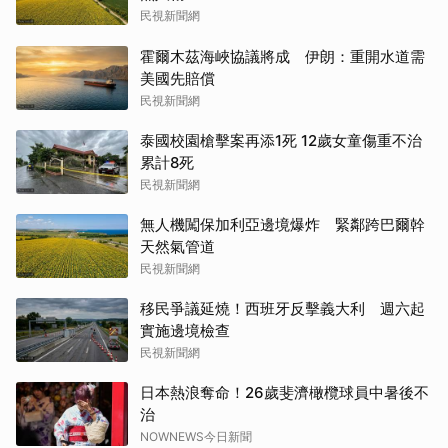
民視新聞網
霍爾木茲海峽協議將成 伊朗：重開水道需
美國先賠償
民視新聞網
泰國校園槍擊案再添1死 12歲女童傷重不治
累計8死
民視新聞網
無人機闖保加利亞邊境爆炸 緊鄰跨巴爾幹
天然氣管道
民視新聞網
移民爭議延燒！西班牙反擊義大利 週六起
實施邊境檢查
民視新聞網
日本熱浪奪命！26歲斐濟橄欖球員中暑後不
治
NOWNEWS今日新聞