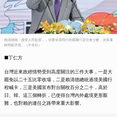
賴清德稱「接受人民監督」，但要並肩同行的罷團只是社會少數，決策邏
輯明顯矛盾。（中央社）
■丁仁方
台灣近來政經情勢受到高度關注的三件大事，一是大
罷免以二十五比零收場，二是賴清德總統過境美國行
程喊卡，三是美國宣布對台關稅百分之二十，高於
日、韓。這三個轉折，已使得台灣內外處境更形艱
難，也對賴的連任之路帶來重大影響。