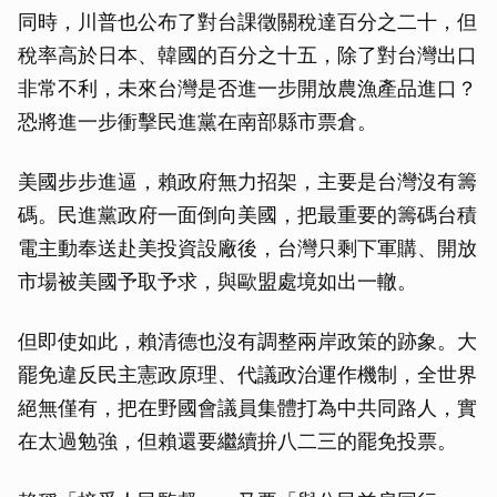
同時，川普也公布了對台課徵關稅達百分之二十，但
稅率高於日本、韓國的百分之十五，除了對台灣出口
非常不利，未來台灣是否進一步開放農漁產品進口？
恐將進一步衝擊民進黨在南部縣市票倉。
美國步步進逼，賴政府無力招架，主要是台灣沒有籌
碼。民進黨政府一面倒向美國，把最重要的籌碼台積
電主動奉送赴美投資設廠後，台灣只剩下軍購、開放
市場被美國予取予求，與歐盟處境如出一轍。
但即使如此，賴清德也沒有調整兩岸政策的跡象。大
罷免違反民主憲政原理、代議政治運作機制，全世界
絕無僅有，把在野國會議員集體打為中共同路人，實
在太過勉強，但賴還要繼續拚八二三的罷免投票。