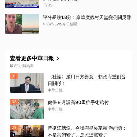
TVBS
評分暴跌1.8分！豪華度假村天堂變公關災難
NOWNEWS今日新聞
查看更多中華日報
最近1小時結果
01
〈社論〉濫用日方善意，賴政府重創台
日關係！
中華日報
02
健保９月調高90重症手術給付
中華日報
03
昔挺江聰淵、今號召挺吳宗憲 游能勇：
不是我們變了、是民進黨變了