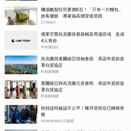
機場酪梨吐司要價6百！「只有一片麵包」
旅客傻眼 專家揭高價背後原因
CTWANT
俄軍空襲烏克蘭首都基輔及周邊區域 造成
4人喪命
中央通訊社
烏克蘭與塞爾維亞領袖會面 承諾年底前簽
署自貿協定
民視新聞網
塞爾維亞與烏克蘭元首會晤 承諾年底前簽
署自貿協定
民視新聞網
杭特談特赦認不公平！曝拜登癌症已轉移骨
骼
NOWNEWS今日新聞