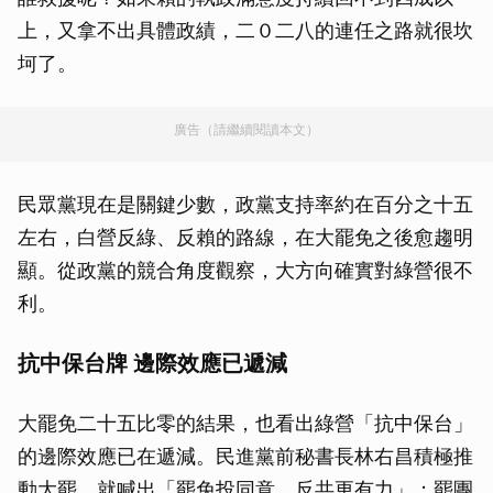
上，又拿不出具體政績，二０二八的連任之路就很坎
坷了。
廣告（請繼續閱讀本文）
民眾黨現在是關鍵少數，政黨支持率約在百分之十五
左右，白營反綠、反賴的路線，在大罷免之後愈趨明
顯。從政黨的競合角度觀察，大方向確實對綠營很不
利。
抗中保台牌 邊際效應已遞減
大罷免二十五比零的結果，也看出綠營「抗中保台」
的邊際效應已在遞減。民進黨前秘書長林右昌積極推
動大罷，就喊出「罷免投同意，反共更有力」；罷團