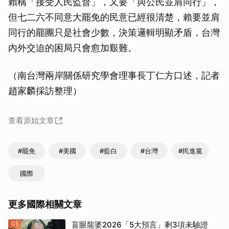
賴稱「接受人民監督」，又要「與公民並肩同行」，
但七二六不同意大罷免的民意已經很清楚，賴要並肩
同行的罷團只是社會少數，決策邏輯明顯矛盾，台灣
內外交迫的困局只會愈加艱難。
（南台灣兩岸關係研究學會理事長丁仁方口述，記者
趙家麟採訪整理）
查看原始文章
#罷免
#美國
#藍白
#台灣
#民進黨
國際
更多國際相關文章
01
盲眼龍婆2026「5大預言」剩3項未驗證