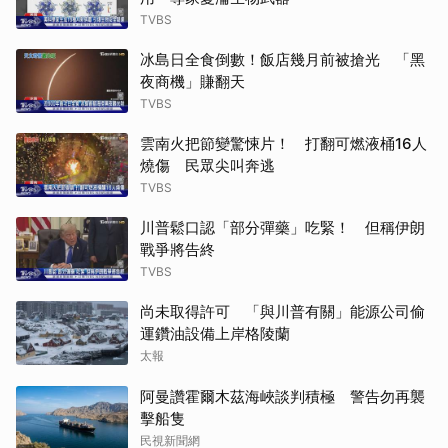
TVBS
冰島日全食倒數！飯店幾月前被搶光 「黑
夜商機」賺翻天
TVBS
雲南火把節變驚悚片！ 打翻可燃液桶16人
燒傷 民眾尖叫奔逃
TVBS
川普鬆口認「部分彈藥」吃緊！ 但稱伊朗
戰爭將告終
TVBS
尚未取得許可 「與川普有關」能源公司偷
運鑽油設備上岸格陵蘭
太報
阿曼讚霍爾木茲海峽談判積極 警告勿再襲
擊船隻
民視新聞網