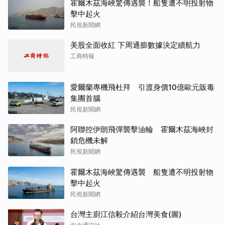
霍爾木茲海峽驚傳遇襲！船隻遭不明投射物
擊中起火
民視新聞網
美股全面收紅 下周通膨數據決定續航力
工商時報
愛爾蘭專機飛杜拜 引渡身價10億歐元販毒
集團首腦
民視新聞網
阿聯控伊朗飛彈襲擊油輪 霍爾木茲海峽封
鎖危機未解
民視新聞網
霍爾木茲海峽驚傳遇襲 船隻遭不明投射物
擊中起火
民視新聞網
台灣主廚江信毅介紹台灣美食(圖)