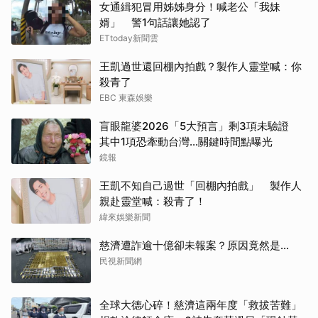
女通緝犯冒用姊姊身分！喊老公「我妹
婿」 警1句話讓她認了
ETtoday新聞雲
王凱過世還回棚內拍戲？製作人靈堂喊：你
殺青了
EBC 東森娛樂
盲眼龍婆2026「5大預言」剩3項未驗證
其中1項恐牽動台灣...關鍵時間點曝光
鏡報
王凱不知自己過世「回棚內拍戲」 製作人
親赴靈堂喊：殺青了！
緯來娛樂新聞
慈濟遭詐逾十億卻未報案？原因竟然是...
民視新聞網
全球大德心碎！慈濟這兩年度「救拔苦難」