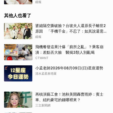
鏡報
其他人也看了
婆媳隔空撕破臉？台玻夫人還原長子離世2
原因 「手機千金」不忍了：如其說還需要
離開嗎？
鏡報
飛機餐發這果汁爆「廁所之亂」？乘客崩
潰：差點丟大臉 醫揭3類人別亂喝
CTWANT
小孟老師2026年08月09日(日)星座運勢
清水孟星座塔羅
再槓演藝工會！池秋美開轟曹雨婷：賓士
車、紐約豪宅的錢哪裡來？
三立新聞網