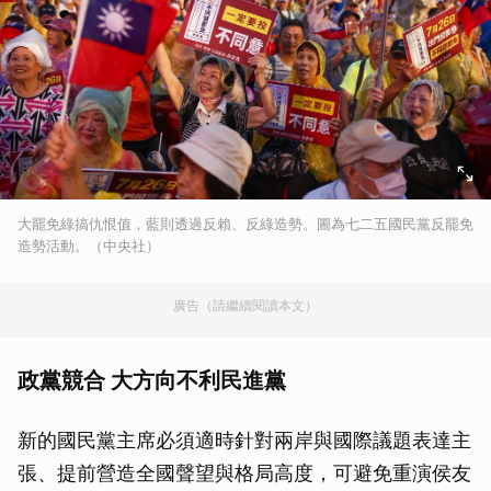
大罷免綠搞仇恨值，藍則透過反賴、反綠造勢。圖為七二五國民黨反罷免
造勢活動。（中央社）
廣告（請繼續閱讀本文）
政黨競合 大方向不利民進黨
新的國民黨主席必須適時針對兩岸與國際議題表達主
張、提前營造全國聲望與格局高度，可避免重演侯友