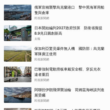
俄軍宣稱襲擊烏克蘭港口 擊中黑海軍用船
隻與倉庫
民視新聞網
日本開始編列2027政府預算 防衛省擬提
8.9兆日圓創新高
太報
保加利亞驚見爆炸無人機 國防部：烏克蘭
軍隊廣泛使用
民視新聞網
巴黎強制電動滑板車戴安全帽、穿反光衣
違者重罰
民視新聞網
阿聯控伊朗飛彈襲油輪 荷姆茲海峽談判進
展受矚
民視新聞網