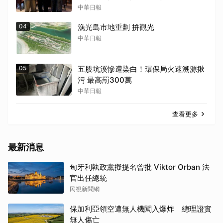
中華日報
04
漁光島市地重劃 拚觀光
中華日報
05
五股坑溪慘遭染白！環保局火速溯源揪
污 最高罰300萬
中華日報
查看更多
最新消息
匈牙利執政黨擬提名曾批 Viktor Orban 法
官出任總統
民視新聞網
保加利亞領空遭無人機闖入爆炸 總理證實
無人傷亡