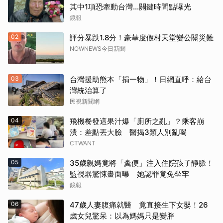
其中1項恐牽動台灣...關鍵時間點曝光
鏡報
02
評分暴跌1.8分！豪華度假村天堂變公關災難
NOWNEWS今日新聞
03
台灣援助熊本「捐一物」！日網直呼：給台
灣統治算了
民視新聞網
04
飛機餐發這果汁爆「廁所之亂」？乘客崩
潰：差點丟大臉 醫揭3類人別亂喝
CTWANT
05
35歲親媽竟將「糞便」注入住院孩子靜脈！
監視器驚悚畫面曝 她認罪竟免坐牢
鏡報
06
47歲人妻腹痛就醫 竟直接生下女嬰！26
歲女兒驚呆：以為媽媽只是變胖
取消