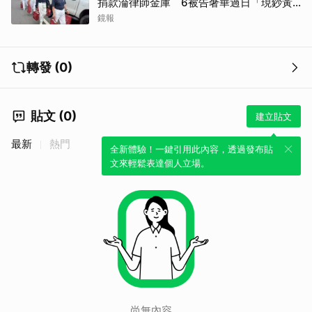
捐款淪律師金庫 6被告奢華過日「現鈔黃
金淹腳目」
鏡報
轉發 (0)
貼文 (0)
建立貼文
最新
熱門
全新體驗！一鍵引用此內容，透過發布貼
文來輕鬆表達個人立場。
尚無內容。