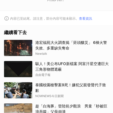
內容已至結尾。請注意，部分內容可能未顯示。
查看資訊
繼續看下去
港宏福苑大火調查揭「菸頭釀災」 6棟火警
失效、多重缺失奪命
Newtalk
駭人！美公布UFO新檔案 阿富汗星空遭巨大
三角形物體遮蔽
自由電子報
泰國校園槍擊案9死！嫌犯父親發聲代子致
歉
NOWNEWS今日新聞
趁「白海豚」登陸前夕觀浪 男童「秒被巨
浪吞噬」父母崩潰