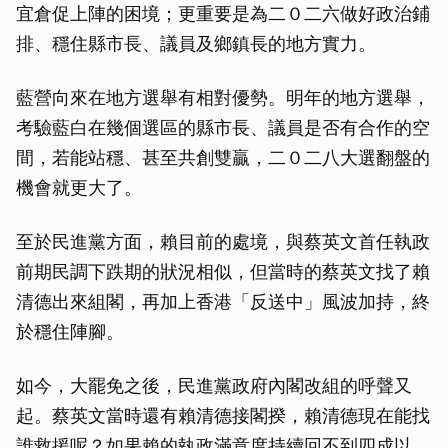
宜倉促上陣的困境；更重要是為二０二六做好政治鋪
排、穩住縣市長、議員及鄉鎮長的地方實力。
藍營向來在地方選舉有相對優勢。明年的地方選舉，
考驗藍白在幾個選區的縣市長、議員是否有合作的空
間，若能站穩、甚至共創雙贏，二０二八大選翻盤的
機會就更大了。
至於民進黨方面，賴目前的處境，與蔡英文首任執政
前期民調下跌期的狀況相似，但當時的蔡英文找了賴
清德出來組閣，再加上香港「反送中」風波加持，終
於穩住陣腳。
如今，大罷免之後，民進黨政府內閣改組的呼聲又
起。蔡英文當時還有賴清德接閣揆，賴清德現在能找
誰救援呢？如果賴的執政滿意度持續回不到四成以