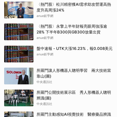
〈熱門股〉松川精密獲AI需求助攻營運高熱
度升高周漲24%
anue鉅亨網
〈熱門股〉永擎上半年財報亮眼周強漲逾
28% 下半年B300與GB300放量出貨
anue鉅亨網
盤中速報 - UTK大漲16.23%，報0.008美元
anue鉅亨網
所羅門讓人形機器人聰明學習 兩大技術當
靠山(圖)
中央通訊社
所羅門公開技術展示區 秀人形機器人聰明
辨識(圖)
中央通訊社
所羅門主動感知AI視覺技術 醫療藥品辨識