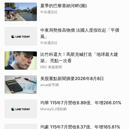
夏季的巴黎塞納河畔(圖)
中央通訊社
中東局勢推高物價 法國人度假吹起「平價
風」
中央通訊社
比竹科還大！馬斯克喊打造「地球最大建
築」 亮點一次看
EBC 東森新聞
美股重點新聞摘要2026年8月8日
anue鉅亨網
均華 115年7月營收6.89億、年增266.01%
MoneyDJ理財網
均豪 115年7月營收8.37億、年增165.61%