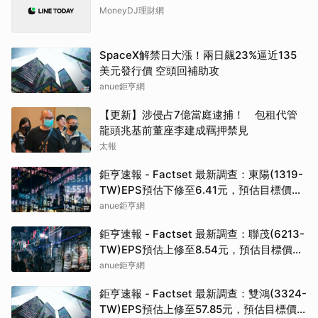
MoneyDJ理財網
SpaceX解禁日大漲！兩日飆23%逼近135
美元發行價 空頭回補助攻
anue鉅亨網
【更新】涉侵占7億當庭逮捕！ 包租代管
龍頭兆基前董座李建成羈押禁見
太報
鉅亨速報 - Factset 最新調查：東陽(1319-
TW)EPS預估下修至6.41元，預估目標價為
100元
anue鉅亨網
鉅亨速報 - Factset 最新調查：聯茂(6213-
TW)EPS預估上修至8.54元，預估目標價為
421元
anue鉅亨網
鉅亨速報 - Factset 最新調查：雙鴻(3324-
TW)EPS預估上修至57.85元，預估目標價