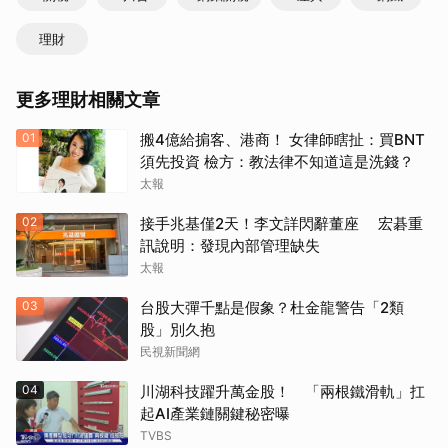
理財
更多理財相關文章
01
搬4億給掮客、港商！ 女律師瞎扯：買BNT
須先投資 檢方：教法律不知道這是洗錢？
太報
02
接手兆基僅2天！李文詳閃辭董座 宏碁重
訊說明：發現內部管理缺失
太報
03
台股大彈千點是假象？杜金龍警告「2類
股」別久抱
民視新聞網
04
川湖科技躍升萬金股！ 「兩根鐵滑軌」扛
起AI產業鏈關鍵秘密曝
TVBS