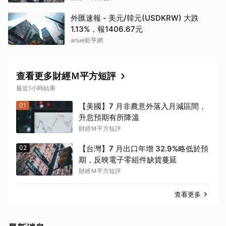
外匯速報 - 美元/韓元(USDKRW) 大跌
1.13%，報1406.67元
anue鉅亨網
查看更多財經Ｍ平方短評
最近1小時結果
01
【美國】7 月非農意外落入月減區間，
升息預期有所降溫
財經Ｍ平方短評
02
【台灣】7 月出口年增 32.9%略低於預
期，反映電子零組件缺貨蔓延
財經Ｍ平方短評
查看更多