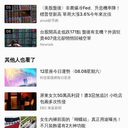
05
〈美股盤後〉非農爆冷Fed、升息機率降！
標普登新高 單周大漲3.6%今年來次佳
anue鉅亨網
06
台股開高走低跌171點 盤後有玄機？外資狂
賣407億元卻悄悄回補空單
Newtalk
其他人也看了
12星座今日運勢〈08.08星期六〉
科技紫微網每日星座
屏東女欠50萬高利貸！遭3惡煞追討 小吃店
包廂多次性侵
EBC 東森新聞
女生內褲前面的「蝴蝶結」真正用途曝光！
不只裝飾還有2大神功能