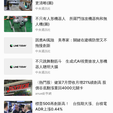
更清晰(圖)
中央通訊社
不只有人形機器人 所羅門強攻機器狗和無
人機(圖)
中央通訊社
因應AI風險 美專家：關鍵在建構防禦又不
拖慢創新
中央通訊社
不只跳舞翻筋斗 生成式AI視覺搶攻人形機
器人聰明大腦
中央通訊社
〈熱門股〉健策7月營收月增21%續創高 股
價谷底翻漲重回4000元關卡
anue鉅亨網
標普500再創新高！ 台指期大漲、台積電
ADR上漲0.44%