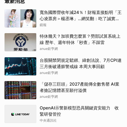
最新消息
寬魚國際營收年減24％！財報直接點明「王
心凌票房＞楊丞琳」…網笑翻：吃了誠實果
實？
鏡報
特休幾天？加班費怎麼算？勞部試算系統上
線 歷年、週年特休「秒查」不踩雷
anue鉅亨網
台股關禁閉規定鬆綁、緯創法說、7月CPI連
三月衝破通膨警戒線 本周大事回顧
anue鉅亨網
「儲存三巨頭」2027產能傳全數售罄 AI業
者搶記憶體甚至願付溢價
anue鉅亨網
OpenAI示警新模型恐具關鍵資安能力 收
緊研發管控
中央通訊社