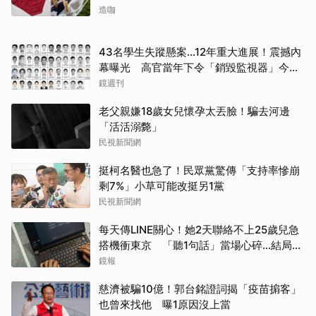
造咖
43名學生失蹤懸案...12年重大進展！震撼內
幕曝光 高官當年下令「銷毀監視器」今遭
逮
鏡週刊
老父親嫌18歲女兒懷孕太丟臉！騙去河邊
「活活溺斃」
民視新聞網
挺柯名醫也急了！民眾黨驚傳「支持率慘崩
剩7%」小草可能改挺另1黨
民視新聞網
取消
每天傳LINE關心！她2天聯絡不上25歲兒急
搭機衝東京 「聽1句話」當場心碎...結局看
哭網
鏡報
慈濟被騙10億！郭台銘證詞揭「疫苗掮客」
也曾來找他 曝1原因沒上當