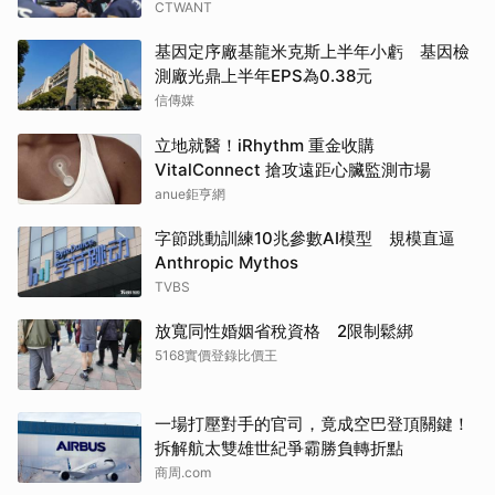
CTWANT
基因定序廠基龍米克斯上半年小虧 基因檢
測廠光鼎上半年EPS為0.38元
信傳媒
立地就醫！iRhythm 重金收購
VitalConnect 搶攻遠距心臟監測市場
anue鉅亨網
字節跳動訓練10兆參數AI模型 規模直逼
Anthropic Mythos
TVBS
放寬同性婚姻省稅資格 2限制鬆綁
5168實價登錄比價王
一場打壓對手的官司，竟成空巴登頂關鍵！
拆解航太雙雄世紀爭霸勝負轉折點
商周.com