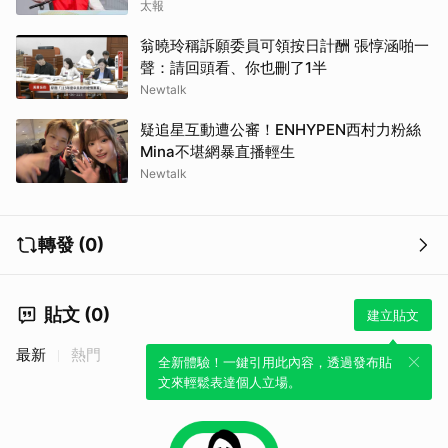
太報
翁曉玲稱訴願委員可領按日計酬 張惇涵啪一
聲：請回頭看、你也刪了1半
Newtalk
疑追星互動遭公審！ENHYPEN西村力粉絲
Mina不堪網暴直播輕生
Newtalk
轉發 (0)
貼文 (0)
建立貼文
最新
熱門
全新體驗！一鍵引用此內容，透過發布貼
文來輕鬆表達個人立場。