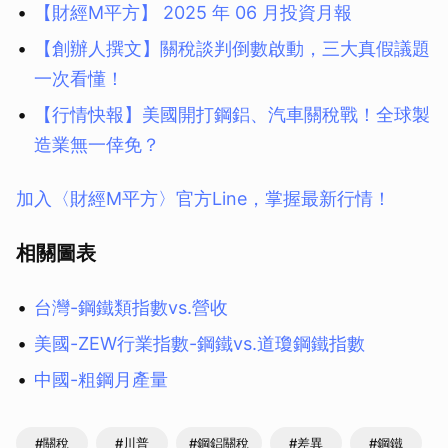
【財經M平方】 2025 年 06 月投資月報
【創辦人撰文】關稅談判倒數啟動，三大真假議題
一次看懂！
【行情快報】美國開打鋼鋁、汽車關稅戰！全球製
造業無一倖免？
加入〈財經M平方〉官方Line，掌握最新行情！
相關圖表
台灣-鋼鐵類指數vs.營收
美國-ZEW行業指數-鋼鐵vs.道瓊鋼鐵指數
中國-粗鋼月產量
#關稅
#川普
#鋼鋁關稅
#差異
#鋼鐵