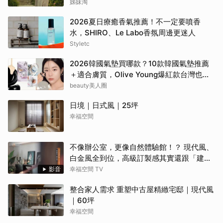
姊妹淘
2026夏日療癒香氣推薦！不一定要噴香
水，SHIRO、Le Labo香氛周邊更迷人
Styletc
2026韓國氣墊買哪款？10款韓國氣墊推薦
＋適合膚質，Olive Young爆紅款台灣也能
買
beauty美人圈
日境｜日式風｜25坪
幸福空間
不像辦公室，更像自然體驗館！？ 現代風、
白金風全到位，高級訂製感其實還跟「建築
腦」有關？！
影音
幸福空間 TV
整合家人需求 重塑中古屋精緻宅邸｜現代風
｜60坪
幸福空間