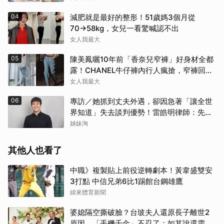
04
減肥就是最好的整形！51歲媽3個月從
70→58kg，女兒一看驚喊認不出
女人我最大
05
陳美鳳曬10年前「香奈兒窄褲」好身材全都
露！CHANEL牛仔褲內行人瘋搶，窄褲回歸
必看這幾條
女人我最大
06
專訪／她抓到丈夫外遇，卻因急著「讓全世
界知道」失去談判優勢！雷皓明律師：先守
住證據，才有選擇
姊妹淘
其他人也看了
中職》複製貼上前役逆轉劇本！黃韋盛雙安
3打點 中信兄弟6比1踢館台鋼雄鷹
緯來體育新聞
婆媳隔空撕破臉？台玻夫人還原長子離世2
原因 「手機千金」不忍了：如其說還需要