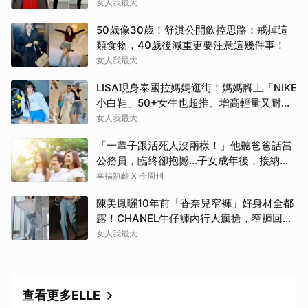
女人我最大
50歲像30歲！舒淇公開飲控思路：戒掉這
類食物，40歲後減重更要注意這幾件事！
女人我最大
LISA現身泰國拉媽媽逛街！媽媽腳上「NIKE
小白鞋」50+女生也超推、增高輕量又耐
走！
女人我最大
「一輩子跟活死人沒兩樣！」他聽爸爸話當
公務員，臨終卻抱憾…子女成年後，接納與
欣賞就夠了
幸福熟齡 X 今周刊
陳美鳳曬10年前「香奈兒窄褲」好身材全都
露！CHANEL牛仔褲內行人瘋搶，窄褲回歸
必看這幾條
女人我最大
查看更多ELLE