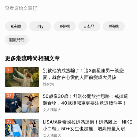
查看原始文章
#液體
#ty
#登機
#產品
#飛機
潮流時尚
更多潮流時尚相關文章
01
別被他的成熟騙了！這3個星座男一談戀
愛，就會在心愛的人面前變成大男孩
姊妹淘
02
50歲像30歲！舒淇公開飲控思路：戒掉這
類食物，40歲後減重更要注意這幾件事！
女人我最大
03
LISA現身泰國拉媽媽逛街！媽媽腳上「NIKE
小白鞋」50+女生也超推、增高輕量又耐
走！
女人我最大