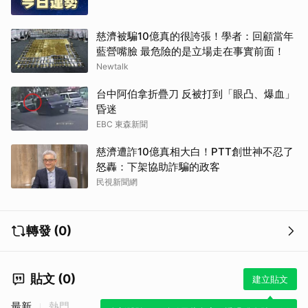
慈濟被騙10億真的很誇張！學者：回顧當年
藍營嘴臉 最危險的是立場走在事實前面！
Newtalk
台中阿伯拿折疊刀 反被打到「眼凸、爆血」
昏迷
EBC 東森新聞
慈濟遭詐10億真相大白！PTT創世神不忍了
怒轟：下架協助詐騙的政客
民視新聞網
轉發 (0)
貼文 (0)
建立貼文
最新
熱門