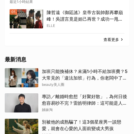
最近1小時結果
01
陳哲遠《御廷謠》皇帝古裝帥顏再攀巔
峰！吳謹言竟是妲己再世？成功一甩黑
歷史爭議 | ELLE
ELLE
查看更多
最新消息
加班只能換補休？未滿1小時不給加班費？5
大常見的「違法加班」行為，你老闆中了幾
項？
beauty美人圈
專訪／離婚時愈想「好聚好散」，為何日後
愈容易吵不完？雷皓明律師：這可能是人生
最貴的一份協議書
姊妹淘
別被他的成熟騙了！這3個星座男一談戀
愛，就會在心愛的人面前變成大男孩