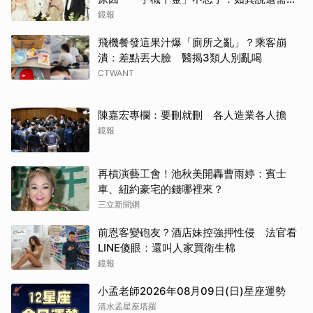
離開嗎？
鏡報
飛機餐發這果汁爆「廁所之亂」？乘客崩
潰：差點丟大臉 醫揭3類人別亂喝
CTWANT
陳嘉宏專欄：要刪就刪 各人造業各人擔
鏡報
再槓演藝工會！池秋美開轟曹雨婷：賓士
車、紐約豪宅的錢哪裡來？
三立新聞網
前恩客變砲友？酒店妹控強押性侵 法官看
LINE傻眼：還叫人家買衛生棉
鏡報
小孟老師2026年08月09日(日)星座運勢
清水孟星座塔羅