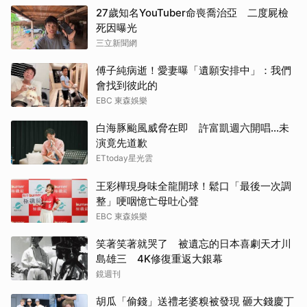
27歲知名YouTuber命喪喬治亞 二度屍檢
死因曝光
三立新聞網
傅子純病逝！愛妻曝「遺願安排中」：我們
會找到彼此的
EBC 東森娛樂
白海豚颱風威脅在即 許富凱週六開唱...未
演竟先道歉
ETtoday星光雲
王彩樺現身味全龍開球！鬆口「最後一次調
整」哽咽憶亡母吐心聲
EBC 東森娛樂
笑著笑著就哭了 被遺忘的日本喜劇天才川
島雄三 4K修復重返大銀幕
鏡週刊
胡瓜「偷錢」送禮老婆糗被發現 砸大錢慶丁