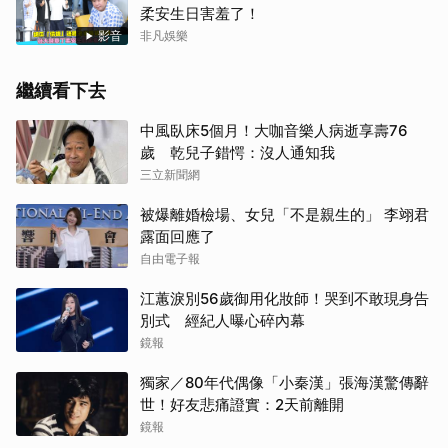
柔安生日害羞了！
影音
非凡娛樂
繼續看下去
中風臥床5個月！大咖音樂人病逝享壽76
歲 乾兒子錯愕：沒人通知我
三立新聞網
被爆離婚檢場、女兒「不是親生的」 李翊君
露面回應了
自由電子報
江蕙淚別56歲御用化妝師！哭到不敢現身告
別式 經紀人曝心碎內幕
鏡報
獨家／80年代偶像「小秦漢」張海漢驚傳辭
世！好友悲痛證實：2天前離開
鏡報