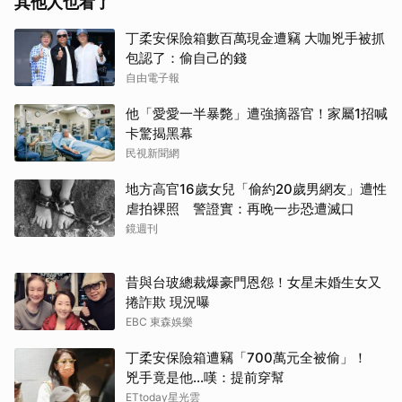
其他人也看了
丁柔安保險箱數百萬現金遭竊 大咖兇手被抓
包認了：偷自己的錢
自由電子報
他「愛愛一半暴斃」遭強摘器官！家屬1招喊
卡驚揭黑幕
民視新聞網
地方高官16歲女兒「偷約20歲男網友」遭性
虐拍裸照 警證實：再晚一步恐遭滅口
鏡週刊
昔與台玻總裁爆豪門恩怨！女星未婚生女又
捲詐欺 現況曝
EBC 東森娛樂
丁柔安保險箱遭竊「700萬元全被偷」！
兇手竟是他...嘆：提前穿幫
ETtoday星光雲