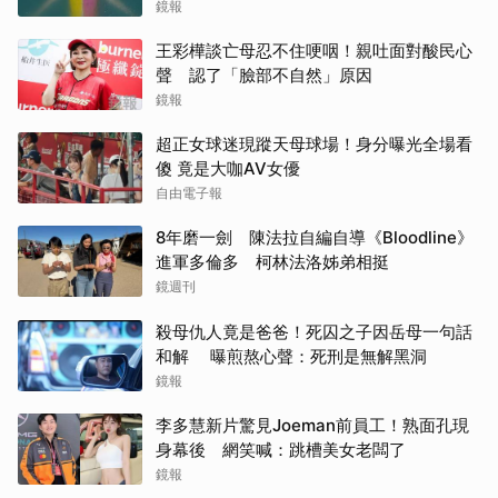
鏡報
王彩樺談亡母忍不住哽咽！親吐面對酸民心
聲 認了「臉部不自然」原因
鏡報
超正女球迷現蹤天母球場！身分曝光全場看
傻 竟是大咖AV女優
自由電子報
8年磨一劍 陳法拉自編自導《Bloodline》
進軍多倫多 柯林法洛姊弟相挺
鏡週刊
殺母仇人竟是爸爸！死囚之子因岳母一句話
和解 曝煎熬心聲：死刑是無解黑洞
鏡報
李多慧新片驚見Joeman前員工！熟面孔現
身幕後 網笑喊：跳槽美女老闆了
鏡報