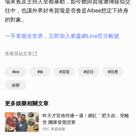
場來賓及主持人全都暴動，如今她與賀瓏遭傳疑似交
往中，也讓外界好奇賀瓏是否會是Albee想定下終身
的對象。
一手掌握全世界，立即加入東森網Line官方帳號
查看原始文章
#ee
#lb
#賀瓏
#節目
#回應
娛樂
更多娛樂相關文章
01
昨天才宣佈停播一週！網紅「肥大叔」突離
世 團隊發聲證實
EBC 東森娛樂