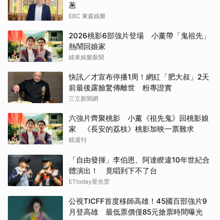
蔥
EBC 東森娛樂
2026桃影6部強片登場 小薰帶「鬼祖先」
熱鬧回娘家
緯來娛樂新聞
快訊／才宣布停播1周！網紅「肥大叔」2天
前最後露臉驚傳離世 粉專證實
三立新聞網
六強片齊聚桃影 小薰《祖先鬼》回桃影娘
家 《長安的荔枝》桃影加映一票難求
鏡週刊
「自由發揮」李伯恩、阿達睽違10年世紀合
體演出！ 竟唱到下不了台
ETtoday星光雲
公視TICFF首度移師高雄！45國百部強片9
月登高雄 最低票價僅85元搶票時間曝光