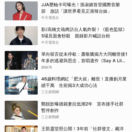
JJA壓軸卡司曝光！孫淑媚首登國際音樂
節 放話「讓世界看見正港辣台妹」
中天電視台
影/高橋文哉將訪台人氣炸裂！《藍色監獄》
5場見面會秒殺 親錄影片喊話台粉
中天電視台
單向留言從未停歇：蕭敬騰揭方大同離世後1
年多的逃避與思念，首唱遺作《Say A Lil
Something》
姊妹淘
46歲料理網紅「肥大叔」離世！直播創月業
績千萬 生前揭3大成功心法
三立新聞網
鄭靚歆曝德籍妻抗低潮2年 宣布接手社群
暫停創作
三立新聞網
王凱靈堂照公開！3年前「社群發文」藏洋