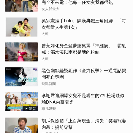
完全不來電：他每一任女友我都很熟
女人我最大
吳宗憲攜手Lulu、陳漢典鐵三角回歸 「每
次都當人生第1次」
太報
曾莞婷化身金髮夢露笑罵「神經病」 霸氣
喊：濁水溪以南都是我的粉絲
太報
黑色幽默懸疑鉅作《全力反擊》一通電話揭
開死亡謎團
藝點新聞
李翊君遭網爆女兒不是親生的??! 檢場疑似
驗DNA內幕曝光
影音
非凡娛樂
胡瓜保險箱「上百萬現金」消失！笑曝寵妻
內幕：提前穿幫