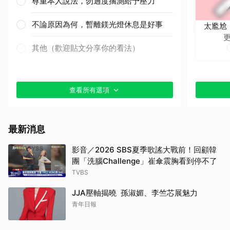
尊重本人說法，勿過度揣測給予壓力
不論原因為何，暫離鎂光燈休息是好事
太尷尬
其他（歡迎貼文分享你的看法）
查看所有選項
取消
最新消息
影音／2026 SBS夏季歌謠大戰前！回顧韓
團「洗腦Challenge」崔傘震胸看到停不了
TVBS
JJA壓軸揭曉 孫淑媚、李竺芯展魅力
青年日報