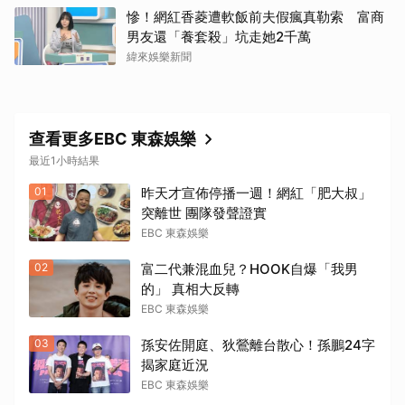
慘！網紅香菱遭軟飯前夫假瘋真勒索 富商
男友還「養套殺」坑走她2千萬
緯來娛樂新聞
查看更多EBC 東森娛樂
最近1小時結果
01
昨天才宣佈停播一週！網紅「肥大叔」
突離世 團隊發聲證實
EBC 東森娛樂
02
富二代兼混血兒？HOOK自爆「我男
的」 真相大反轉
EBC 東森娛樂
03
孫安佐開庭、狄鶯離台散心！孫鵬24字
揭家庭近況
EBC 東森娛樂