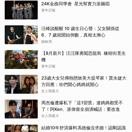
24K金曲同學會 星光幫實力派飆唱
青年日報
汪峰談醒醒 10 歲生日心聲：父女關係從
6、7 歲就開始倒數，真相太揪心
姊妹淘
【8月新片】汪汪隊勇闖恐龍島 橡樹街覓生
機
青年日報
23歲大女兒傳熱戀旅美大提琴家！賈永婕大
方回應：你們開心媽媽就開心
女人我最大
周杰倫遭爆私下「這1習慣」連媽媽都受不
了！阿Ken、派偉俊全崩潰喊話：要改進
女人我最大
結婚10年舒淇爆料馮德倫沒求婚！認剛認識