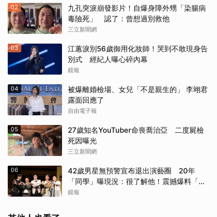
02
九孔突淚崩發影片！自爆身障外甥「染腸病
毒險死」 認了：曾想過別救他
三立新聞網
03
江蕙淚別56歲御用化妝師！哭到不敢現身告
別式 經紀人曝心碎內幕
鏡報
04
被爆離婚檢場、女兒「不是親生的」 李翊君
露面回應了
自由電子報
05
27歲知名YouTuber命喪喬治亞 二度屍檢
死因曝光
三立新聞網
06
42歲男星無預警宣布退出演藝圈 20年
「同學」曝現況：很了解他！震撼爆料「恐
懼」這件事
鏡報