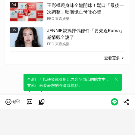
04
王彩樺現身味全龍開球！鬆口「最後一
次調整」哽咽憶亡母吐心聲
EBC 東森娛樂
05
JENNIE親揭擇偶條件「要先過Kuma」
感情觀全說了
EBC 東森娛樂
查看更多
全新體驗！一鍵引用此內容，透過發布貼
可以轉發或引用此內容至自己的貼文中，
文來輕鬆表達個人立場。
來發表您的評論或觀點。
1
類別
服務條款
隱私權政策
服務聲明
© LINE Plus Corporation