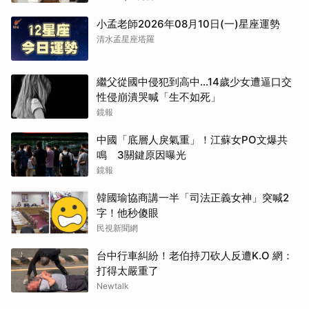
小孟老師2026年08月10日(一)星座運勢
清水孟星座塔羅
繼父從國中侵犯到高中…14歲少女遭逼口交
性侵崩潰哭喊「生不如死」
鏡報
中國「底層人戾氣重」！江蘇女PO文爆共
鳴 3關鍵原因曝光
鏡報
韓國瑜協商講一半「司法正義女神」突喊2
字！他秒傻眼
民視新聞網
台中行車糾紛！老伯持刀砍人反遭K.O 網：
打得太嚴重了
Newtalk