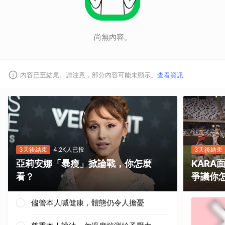
尚無內容。
內容已至結尾。請注意，部分內容可能未顯示。
查看資訊
3天後結束
4.2K人已投
3天後結束
亞莉安娜「暴瘦」掀論戰，你怎麼
KAR
看？
爭議你
儘管本人喊健康，體態仍令人擔憂