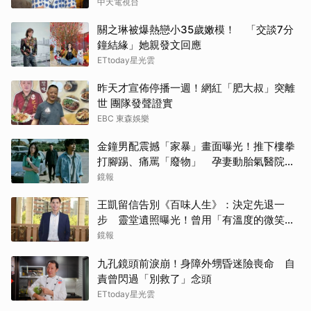
中天電視台
關之琳被爆熱戀小35歲嫩模！ 「交談7分
鐘結緣」她親發文回應
ETtoday星光雲
昨天才宣佈停播一週！網紅「肥大叔」突離
世 團隊發聲證實
EBC 東森娛樂
金鐘男配震撼「家暴」畫面曝光！推下樓拳
打腳踢、痛罵「廢物」 孕妻動胎氣醫院爆
激烈衝突
鏡報
王凱留信告別《百味人生》：決定先退一
步 靈堂遺照曝光！曾用「有溫度的微笑」
祝賀母親節快樂
鏡報
九孔鏡頭前淚崩！身障外甥昏迷險喪命 自
責曾閃過「別救了」念頭
ETtoday星光雲