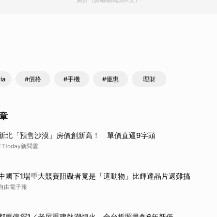
ia
#價格
#手機
#優惠
理財
章
新北「預售沙漠」房價創新高！ 單價直逼9字頭
ETtoday新聞雲
中國下1場重大競賽阻礙者竟是「這動物」比輝達晶片還難搞
自由電子報
都更停擺1／老屋重建熱潮熄火 全台拆照量創6年新低