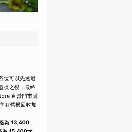
前，各位可以先透過
型號之後，最終
tore 直營門市購
即可享有舊機回收加
價格為
13,400
格為
15,400
元。