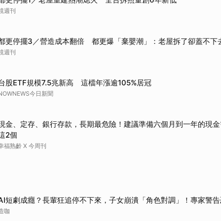
鏡週刊
都更停擺3／營造成本翻倍 都更爆「棄嬰潮」：老屋拆了卻蓋不下
鏡週刊
台股ETF規模7.5兆新高 這檔年漲逾105%居冠
NOWNEWS今日新聞
現金、定存、銀行存款，長期最危險！建議準備六個月到一年的現金
這2個
幸福熟齡 X 今周刊
AI短劇成癮？長輩狂追停不下來，子女崩潰「角色對調」！專家警告
造咖