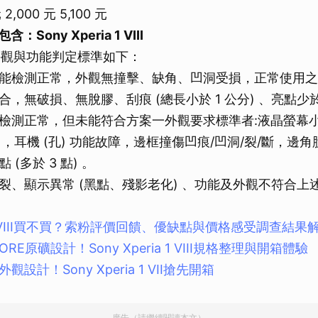
 2,000 元 5,100 元
取消
：Sony Xperia 1 VIII
的外觀與功能判定標準如下：
能檢測正常，外觀無撞擊、缺角、凹洞受損，正常使用之
，無破損、無脫膠、刮痕 (總長小於 1 公分) 、亮點少於
檢測正常，但未能符合方案一外觀要求標準者:液晶螢幕小於
內) ，耳機 (孔) 功能故障，邊框撞傷凹痕/凹洞/裂/斷，邊角
(多於 3 點) 。
裂、顯示異常 (黑點、殘影老化) 、功能及外觀不符合上
ia 1 VIII買不買？索粉評價回饋、優缺點與價格感受調查結果
E原礦設計！Sony Xperia 1 VIII規格整理與開箱體驗
設計！Sony Xperia 1 VII搶先開箱
廣告（請繼續閱讀本文）