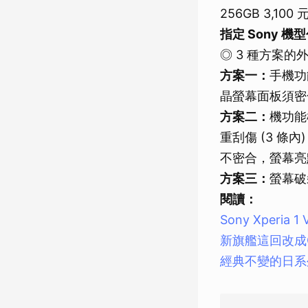
256GB 3,100 元
指定 Sony 機型包含
◎ 3 種方案
方案一：
手機功
晶螢幕面板須密合
方案二：
機功能
重刮傷 (3 條
不密合，螢幕亮點 
方案三：
螢幕破
閱讀：
Sony Xper
新旗艦這回改成OR
經典不變的日系外觀