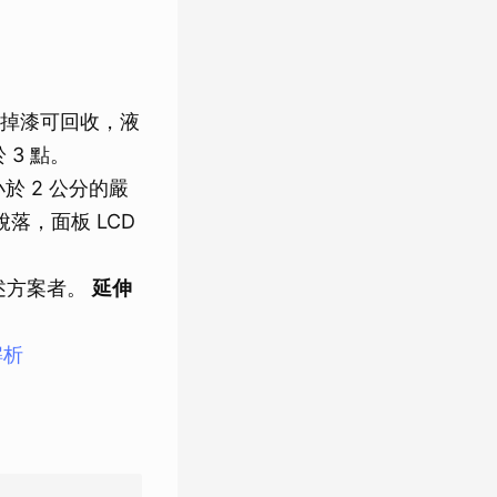
掉漆可回收，液
 3 點。
 2 公分的嚴
脫落，面板 LCD
述方案者。
延伸
解析