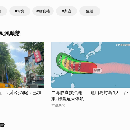
定
#育兒
#服務站
#家庭
生活
颱風動態
近 北市公園處：已加
白海豚直撲沖繩！ 龜山島封島4天 台
東-綠島週末停航
華視新聞
章