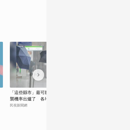
「這些縣市」最可能放颱風假？暴風圈侵
中颱「白海豚」
襲機率出爐了 各地數據一次看
班異動！8日加
民視新聞網
鏡新聞