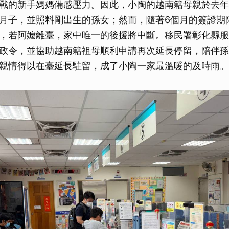
戰的新手媽媽備感壓力。因此，小陶的越南籍母親於去年
月子，並照料剛出生的孫女；然而，隨著6個月的簽證期
，若阿嬤離臺，家中唯一的後援將中斷。移民署彰化縣服
政令，並協助越南籍祖母順利申請再次延長停留，陪伴孫
親情得以在臺延長駐留，成了小陶一家最溫暖的及時雨。