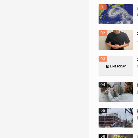
01
02
03
04
05
06