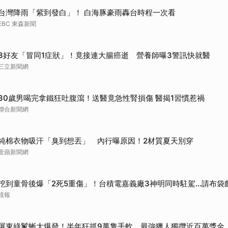
台灣降雨「紫到發白」！ 白海豚豪雨轟台時程一次看
EBC 東森新聞
3好友「冒同1症狀」！竟接連大腸癌逝 營養師曝3警訊快就醫
三立新聞網
30歲男喝完拿鐵狂吐腹瀉！送醫竟急性腎損傷 醫揭1習慣惹禍
聯合新聞網
純棉衣物吸汗「臭到想丟」 內行曝原因！2材質夏天別穿
壹蘋新聞網
挖到童骨後爆「2死5重傷」！台積電嘉義廠3神明同時駐駕...請布袋
鏡報
屏東綠鬣蜥大爆發！半年狂抓9萬隻手軟 最強獵人獨攬近百萬獎金