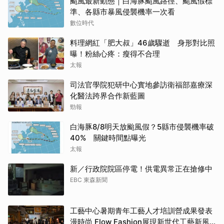
颱風最新動態｜白海豚颱風路徑、颱風假標
準、各縣市暴風侵襲機率一次看
數位時代
料理網紅「肥大叔」46歲驟逝 身形對比照
曝！粉絲心疼：瘦得不合理
太報
司法官學院犯研中心實地參訪衛福部嘉療深
化醫法跨界合作新藍圖
勁報
白海豚8/8明天放颱風假？5縣市侵襲機率破
40% 關鍵時間點曝光
太報
新／行政院院區停電！供電異常正在搶修中
EBC 東森新聞
工藝中心暑期青年工藝人才培訓營成果發表
漫時尚 Flow Fashion展現新世代工藝新風