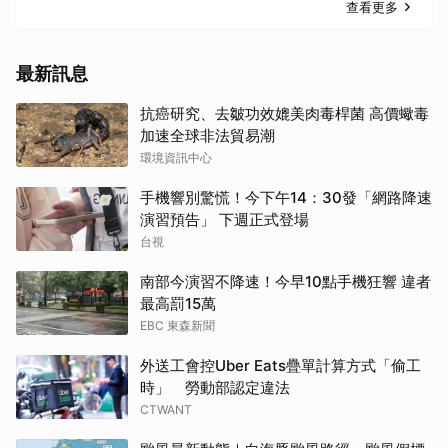
查看更多
最新訊息
抗癌研究、去皺功效媲美肉毒桿菌 高價蠍毒
加速全球非法貿易潮
環境資訊中心
手機響別驚慌！今下午14：30發「網路降速
演習預告」 下週正式登場
台視
南部今演習不降速！今早10點手機狂響 違者
最高罰15萬
EBC 東森新聞
外送工會控Uber Eats疊單計算方式「偷工
時」 勞動部認定違法
CTWANT