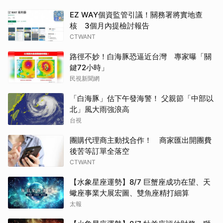
EZ WAY個資監管引議！關務署將實地查
核 3個月內提檢討報告
CTWANT
路徑不妙！白海豚恐逼近台灣 專家曝「關
鍵72小時」
民視新聞網
「白海豚」估下午發海警！ 父親節「中部以
北」風大雨強浪高
台視
團購代理商主動找合作！ 商家匯出開團費
後苦等訂單全落空
CTWANT
【水象星座運勢】8/7 巨蟹座成功在望、天
蠍座事業大展宏圖、雙魚座精打細算
太報