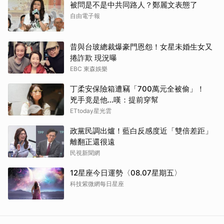
被問是不是中共同路人？鄭麗文表態了
自由電子報
昔與台玻總裁爆豪門恩怨！女星未婚生女又
捲詐欺 現況曝
EBC 東森娛樂
丁柔安保險箱遭竊「700萬元全被偷」！
兇手竟是他...嘆：提前穿幫
ETtoday星光雲
政黨民調出爐！藍白反感度近「雙倍差距」
取消
離翻正還很遠
民視新聞網
12星座今日運勢〈08.07星期五〉
科技紫微網每日星座