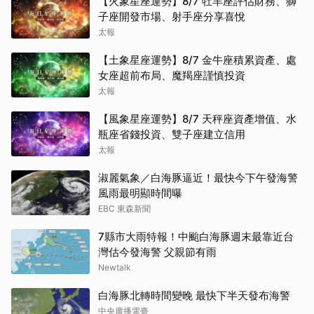
【火象星座運勢】8/7 牡羊座評估財務、獅
子座開發市場、射手座分享喜悅
太報
【土象星座運勢】8/7 金牛座積累資產、處
女座超前布局、魔羯座謹慎投資
太報
【風象星座運勢】8/7 天秤座資產增值、水
瓶座省錢投資、雙子座建立信用
太報
淑麗氣象／白海豚逼近！最快今下午發海警
風雨最明顯時間曝
EBC 東森新聞
7縣市大雨特報！中颱白海豚週末最靠近台
灣估今發海警 父親節有雨
Newtalk
白海豚北轉時間變晚 最快下半天發布海警
中央廣播電臺