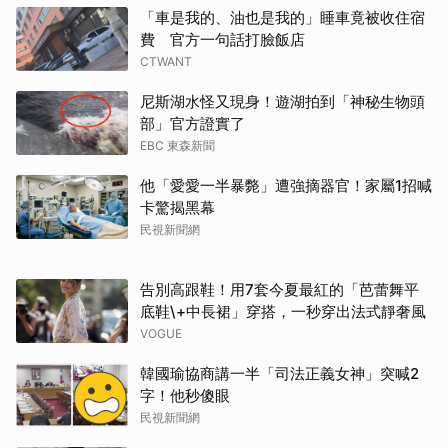
「車是我的、油也是我的」睡車竟被收住宿
費 官方一句話打臉飯店
CTWANT
尼斯湖水怪又現身！遊湖拍到「神秘生物頭
部」官方證實了
EBC 東森新聞
他「愛愛一半暴斃」遭強摘器官！家屬1招喊
卡驚揭黑幕
民視新聞網
告別高跟鞋！用7套今夏最紅的「芭蕾舞平
底鞋\+中長裙」穿搭，一秒穿出法式靜奢風
VOGUE
韓國瑜協商講一半「司法正義女神」突喊2
字！他秒傻眼
民視新聞網