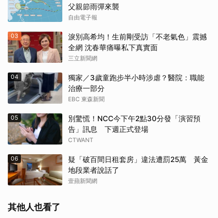
父親節雨彈來襲
自由電子報
03
淚別高希均！生前剛受訪「不老氣色」震撼
全網 沈春華痛曝私下真實面
三立新聞網
04
獨家／3歲童跑步半小時涉虐？醫院：職能
治療一部分
EBC 東森新聞
05
別驚慌！NCC今下午2點30分發「演習預
告」訊息 下週正式登場
CTWANT
06
疑「破百間日租套房」違法遭罰25萬 黃金
地段業者說話了
壹蘋新聞網
其他人也看了