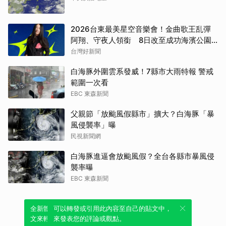
2026台東最美星空音樂會！金曲歌王乱彈
阿翔、守夜人領銜 8日改至成功海濱公園
開唱
台灣好新聞
白海豚外圍雲系發威！7縣市大雨特報 警戒
範圍一次看
EBC 東森新聞
父親節「放颱風假縣市」擴大？白海豚「暴
風侵襲率」曝
民視新聞網
白海豚進逼會放颱風假？全台各縣市暴風侵
襲率曝
EBC 東森新聞
全新體驗！一鍵引用此內容，透過發布貼
可以轉發或引用此內容至自己的貼文中，
文來輕鬆表達個人立場。
來發表您的評論或觀點。