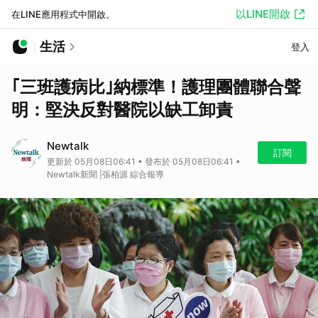
以LINE開啟
在LINE應用程式中開啟。
生活
登入
｢三班護病比｣納標準！護理團體聯合聲
明：堅決反對醫院以缺工卸責
Newtalk
訂閱
更新於 05月08日06:41 • 發布於 05月08日06:41 •
Newtalk新聞 |張柏源 綜合報導