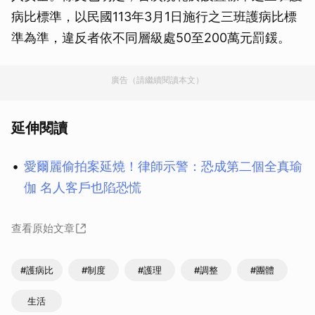
病比標準，以民國113年3月1日施行之三班護病比標
準為準，違反者依不同層級處50至200萬元罰鍰。
廣告（請繼續閱讀本文）
延伸閱讀
愛爾麗偷拍案延燒！律師示警：恐成第二個全真瑜
伽 名人客戶也陷恐慌
查看原始文章
#護病比
#制度
#護理
#調整
#團體
生活