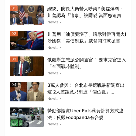
01
總統、防長大衛營大吵架? 美媒爆料 :
川普認為「這事」被隱瞞 當面怒追責
Newtalk
02
川普用「油價要漲了」暗示對伊再開火!
沙國祭「美債制裁」威脅開打就拋售
Newtalk
03
俄羅斯主戰派公開逼宮！ 要求克宮進入
「全面戰時體制」
Newtalk
04
3萬人參與！ 台北市長選戰最新調查出
爐 2人差距竟只剩這「個位數」...
Newtalk
05
勞動部證實Uber Eats薪資計算方式違
法：反觀Foodpanda有合規
Newtalk