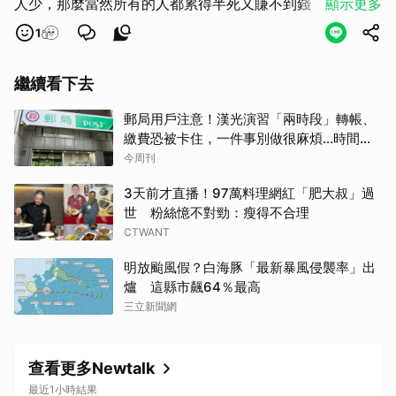
人少，那麼當然所有的人都累得半死又賺不到錢，還要揹上
顯示更多
死要錢的黑鍋，好嗎？
1
繼續看下去
郵局用戶注意！漢光演習「兩時段」轉帳、
繳費恐被卡住，一件事別做很麻煩…時間、
影響、備案一次看
今周刊
3天前才直播！97萬料理網紅「肥大叔」過
世 粉絲憶不對勁：瘦得不合理
CTWANT
明放颱風假？白海豚「最新暴風侵襲率」出
爐 這縣市飆64％最高
三立新聞網
查看更多Newtalk
最近1小時結果