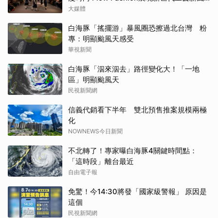
貌
大媒體
白海豚「搖擺游」暴風圈恐擦過北台灣 粉
專：明顯颱風天感受
華視新聞
白海豚「泅來泅去」路徑變化大！「一地
區」明顯颱風天
民視新聞網
信義代銷看下半年 雙北預售推案規模兩極
化
NOWNEWS今日新聞
不北轉了！專家曝白海豚4關鍵時間點：
「這時段」離台最近
自由電子報
免驚！今14:30將發「國家級警報」 原因是
這個
民視新聞網