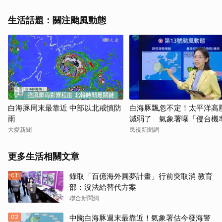
生活話題：關注颱風動態
白海豚周末最靠近 中部以北戒慎防
白海豚飄忽不定！太平洋高
雨
減弱了 氣象署曝「侵台機
樣說
大愛新聞
民視新聞網
更多生活相關文章
01
錄取「百億海外圓夢計畫」行前突取消 教育
部：沒法給替代方案
聯合新聞網
02
中颱白海豚週末最靠近！氣象署估今發海警