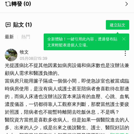
轉發 (0)
貼文 (1)
建立貼文
最新
熱門
全新體驗！一鍵引用此內容，透過發布貼
文來輕鬆表達個人立場。
牧文
05月08日15:39
光提護病比不提其他因素如病房設備和病床數也是沒辦法兼
顧病人需求和醫護負擔的。
當病房只能用簾子隔成一個個小間，即使急診室也被當成臨
時病房使用，是沒有病人或護士甚至陪病者會喜歡待在那邊
的，而病人床邊也沒辦法設置本來該有的血壓、心跳、血氧
濃度儀器，一切都得靠人工觀察來判斷，那麼當然護士要疲
於照護，陪病者也不能暫時離開去吃飯休息，不是嗎？
醫院資方當然是喜歡多收病人。但是如果一個醫院進去的人
多、出來的人少，或是出來之後說醫生、護士、醫院好話的