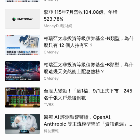
擎亞 115年7月營收104.08億、年增
523.78%
MoneyDJ理財網
柏瑞亞太非投資等級債券基金-N類型，為什
麼只有 12 個人持有它？
CMoney
柏瑞亞太非投資等級債券基金-B類型，為什
麼這幾天突然衝上配息熱榜？
CMoney
台股大變動！「這1檔」9/1正式下市 245
名千張大戶最後倒數
TVBS
醫療 AI 評測敲響警鐘，OpenAI、
Anthropic 等主流模型皆陷「資訊遺漏」盲
點
科技新報