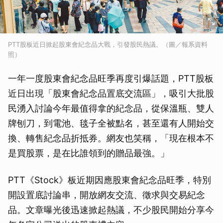
PTT股板近日掀起股東會紀念品大戰，引發股民熱議。（圖／報系資料
照）
一年一度股東會紀念品旺季再度引爆話題，PTT股板
近日出現「股東會紀念品置底交流區」，吸引大批股
民湧入討論今年最值得拿的紀念品，從保溫瓶、雙人
牌刨刀，到電池、毯子全被點名，甚至還有人開始交
換、轉售紀念品折抵券。網友也笑稱，「現在根本不
是買股票，是在比誰領到的贈品最強。」
PTT《Stock》板近期因應股東會紀念品旺季，特別
開設置底討論串，開放網友交流、徵求與交易紀念
品。文章曝光後迅速掀起熱議，不少股民開始分享今