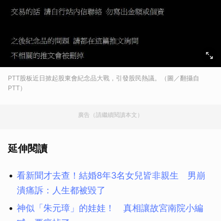
PTT股板近日掀起股東會紀念品大戰，引發股民熱議。（圖／翻攝自
PTT）
廣告（請繼續閱讀本文）
延伸閱讀
看新聞才去查！結婚8年3名女兒皆非親生 男崩
潰痛訴：人生都被毀了
神似「朱元璋」的娃娃！ 真相讓故宮南院小編