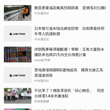
雞蛋產量減及颱風預期因素 蛋價漲3元(圖)
中央通訊社
日本擬引進AI強化網攻防禦 自衛隊最快明
年導入防護軟體
中央通訊社
伊朗戰事曝彈藥斷層！華郵：五角大廈勒令
國防承包商21天內交出增產計畫
anue鉅亨網
置地廣場桃園B區建物超高 國壽允修正高
度儘速拆除
中央通訊社
不抗爭了？傳龍潭居民「回心轉意」 同意
台積電1.4奈米廠進駐
民視新聞網