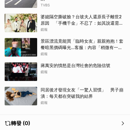
TVBS
婆媳隔空撕破臉？台玻夫人還原長子離世2
原因 「手機千金」不忍了：如其說還需要
離開嗎？
鏡報
景區漂流竟能買「臨時女友」親親抱抱！套
餐暗黑價碼曝光…客服：內容「稍微有一點
尺度」
鏡報
蔣萬安的憤怒是台灣社會的危險信號
鏡報
同居後才發現女友「一驚人習慣」 男子崩
潰：每天都在突破我的結界
鏡報
轉發 (0)