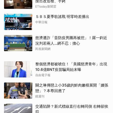
搜出改造槍、手銬
ETtoday新聞雲
ＳＢＳ夏季歌謠戰 明零時差播出
中華日報
慈濟遭詐「昔防疫男團再被挖」！羅一鈞近
況判若兩人…網不忍：擔心
民視新聞網
整個慈濟都被唬住！「美國慈濟青年」出現
10.6億BNT疫苗騙局始末曝
自由電子報
關之琳傳戀上小35歲的鮮肉嫩模展開「嬤孫
戀」？本尊回應了
鏡週刊
交通陷阱？新式標線直行右轉同側 右轉卻挨
罰