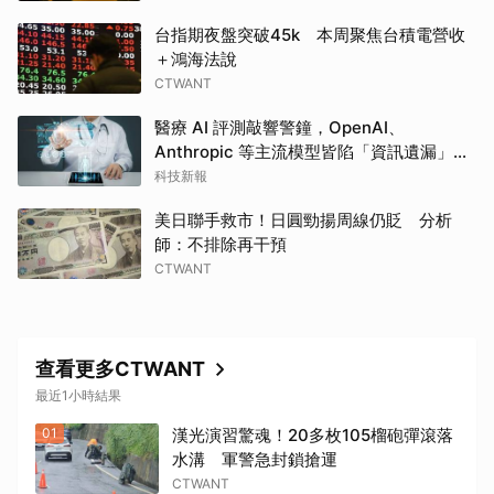
台指期夜盤突破45k 本周聚焦台積電營收
＋鴻海法說
CTWANT
醫療 AI 評測敲響警鐘，OpenAI、
Anthropic 等主流模型皆陷「資訊遺漏」盲
點
科技新報
美日聯手救市！日圓勁揚周線仍貶 分析
師：不排除再干預
CTWANT
查看更多CTWANT
最近1小時結果
01
漢光演習驚魂！20多枚105榴砲彈滾落
水溝 軍警急封鎖搶運
CTWANT