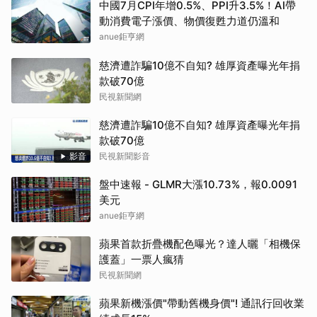
中國7月CPI年增0.5%、PPI升3.5%！AI帶
動消費電子漲價、物價復甦力道仍溫和
anue鉅亨網
慈濟遭詐騙10億不自知? 雄厚資產曝光年捐
款破70億
民視新聞網
慈濟遭詐騙10億不自知? 雄厚資產曝光年捐
款破70億
影音
民視新聞影音
盤中速報 - GLMR大漲10.73%，報0.0091
美元
anue鉅亨網
蘋果首款折疊機配色曝光？達人曬「相機保
護蓋」一票人瘋猜
民視新聞網
蘋果新機漲價"帶動舊機身價"! 通訊行回收業