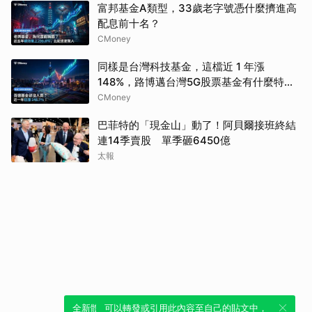
富邦基金A類型，33歲老字號憑什麼擠進高
配息前十名？
CMoney
同樣是台灣科技基金，這檔近 1 年漲
148%，路博邁台灣5G股票基金有什麼特
別？
CMoney
巴菲特的「現金山」動了！阿貝爾接班終結
連14季賣股 單季砸6450億
太報
全新體驗！一鍵引用此內容，透過發布貼
可以轉發或引用此內容至自己的貼文中，