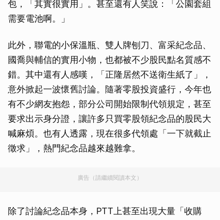
包，「其實很實用」。甚至還有人笑說：「公園套組
需要電池啊。」
此外，聯電的小保溫瓶、雙人牌刨刀、富采紀念品、
國喬與輔信的實用小物，也都被不少股民點名質感不
錯。其中還有人感嘆，「正隆居然不送衛生紙了」，
意外掀起一波懷舊討論。隨著零股投資盛行，今年也
有不少網友抱怨，部分公司開始限制代領規定，甚至
要求出示身分證，讓許多只買零股領紀念品的股民大
喊麻煩。也有人透露，現在很多代領處「一下就截止
徵求」，熱門紀念品越來越難拿。
廣告（請繼續閱讀本文）
除了討論紀念品本身，PTT上甚至出現大量「收購