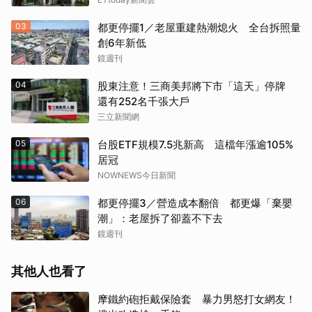
03
都更停擺1／老屋重建熱潮熄火 全台拆照量
創6年新低
鏡週刊
04
股東注意！三商美邦將下市「這天」停牌
還有252名千張大戶
三立新聞網
05
台股ETF規模7.5兆新高 這檔年漲逾105%
居冠
NOWNEWS今日新聞
06
都更停擺3／營造成本翻倍 都更爆「棄嬰
潮」：老屋拆了卻蓋不下去
鏡週刊
其他人也看了
摩鐵約砲拒戴保險套 暴力男怒打女網友！