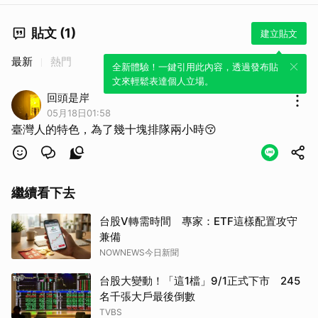
貼文 (1)
建立貼文
最新
熱門
全新體驗！一鍵引用此內容，透過發布貼
文來輕鬆表達個人立場。
回頭是岸
05月18日01:58
臺灣人的特色，為了幾十塊排隊兩小時😚
繼續看下去
取消
台股V轉需時間 專家：ETF這樣配置攻守
兼備
NOWNEWS今日新聞
台股大變動！「這1檔」9/1正式下市 245
名千張大戶最後倒數
TVBS