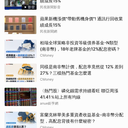
績成長15%
影音
民視新聞影音
蘋果新機漲價"帶動舊機身價"! 通訊行回收業
績成長15%
民視新聞網
柏瑞全球策略非投資等級債券基金-N類型
(南非幣)，18年老牌基金的12%配息密碼？
CMoney
同樣是南非幣計價，配息率竟然從 12% 差到
27%？三檔熱門基金怎麼選
CMoney
〈熱門股〉磷化銦需求持續看旺 聯亞周漲
41.41％站上所有均線
anue鉅亨網
富蘭克林華美多重資產收益基金-南非幣分配
型，高配息背後有什麼秘密？
CMoney