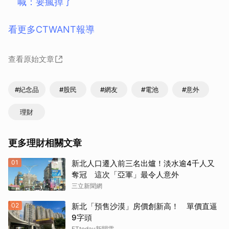
喊：要瘋掉了
看更多CTWANT報導
查看原始文章
#紀念品
#股民
#網友
#電池
#意外
理財
更多理財相關文章
01
新北人口遷入前三名出爐！淡水逾4千人又
奪冠 這次「亞軍」最令人意外
三立新聞網
02
新北「預售沙漠」房價創新高！ 單價直逼
9字頭
ETtoday新聞雲