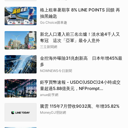
格上租車暑期享 8% LINE POINTS 回饋 再
抽黑鑰匙
Go Choice購車趣
新北人口遷入前三名出爐！淡水逾4千人又
奪冠 這次「亞軍」最令人意外
三立新聞網
金控海外曝險31兆創新高 日本年增45%最
多
NOWNEWS今日新聞
鉅亨買幣速報 - USDC(USDC)24小時成交
量超過5.88億美元，NFPrompt
Token(NFP)24小時漲幅達66.2%
anue鉅亨網
騰雲 115年7月營收9032萬、年增35.82%
MoneyDJ理財網