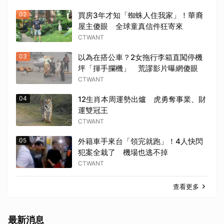
02
買房3年才知「蜘蛛人住我家」！華裔
屋主傻眼 全球童真信件狂寄來
CTWANT
03
以為在搭公車？2女拖行李箱直闖停機
坪「揮手攔機」 荒謬影片曝網傻眼
CTWANT
04
12生肖本周運勢出爐 虎勇奪事業、財
運雙冠王
CTWANT
05
外籍車手來台「領完就跑」！4人快閃
犯案全栽了 機場也逃不掉
CTWANT
查看更多
最新消息