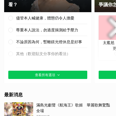
看？
爭議你
儘管本人喊健康，體態仍令人擔憂
尊重本人說法，勿過度揣測給予壓力
不論原因為何，暫離鎂光燈休息是好事
太尷尬
其他（歡迎貼文分享你的看法）
查看所有選項
最新消息
滿島光獻聲《航海王》歌姬 華麗歌舞驚豔
全場