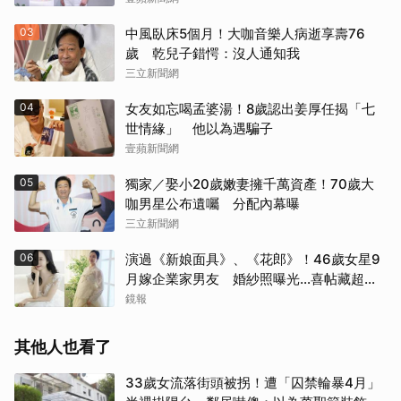
03
中風臥床5個月！大咖音樂人病逝享壽76
歲 乾兒子錯愕：沒人通知我
三立新聞網
04
女友如忘喝孟婆湯！8歲認出姜厚任揭「七
世情緣」 他以為遇騙子
壹蘋新聞網
05
獨家／娶小20歲嫩妻擁千萬資產！70歲大
咖男星公布遺囑 分配內幕曝
三立新聞網
06
演過《新娘面具》、《花郎》！46歲女星9
月嫁企業家男友 婚紗照曝光…喜帖藏超甜
告白
鏡報
其他人也看了
33歲女流落街頭被拐！遭「囚禁輪暴4月」