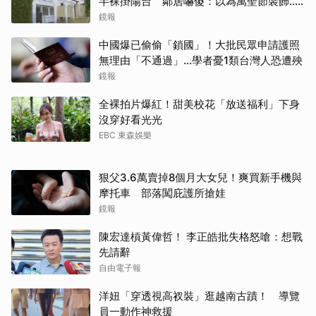
半裸掛陽台 鄰居嚇傻：以為萬聖節裝飾...
主謀竟與妻小同住
鏡報
中國爆已偷偷「鎖國」！大批民眾申請護照
無理由「不通過」...學者憂1類台灣人恐遭殃
鏡報
全裸拍片爆紅！甜美校花「放送福利」下身
沒穿好看光光
EBC 東森娛樂
狠父3.6萬賣掉8個月大女兒！爽買新手機與
摩托車 部落闖庇護所搶娃
鏡報
陳宏達槓黃偉哲！ 李正皓批失格怒嗆：想戰
先請辭
自由電子報
洋妞「穿透視高衩裝」逛越南古蹟！ 導覽
員一動作神救援