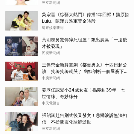
三立新聞網
吳宗憲《綜藝大熱門》停播1年回歸！攜原搭
Lulu、陳漢典進軍黃金時段
緯來娛樂新聞
黃明志舅驚傳猝死租屋！飄出屍臭「一週後
才被發現」
民視新聞網
王偉忠全新舞臺劇《都更男女》十四日起公
演 笑著笑著就哭了 幽默剖析一個屋簷下的
關係難題
中廣新聞網
姜厚任認愛小24歲女友！揭塵封39年「七
世情緣」奇妙緣分
中天電視台
張韶涵赴告別式後又發文！悲慟淚訴無法相
信 不捨摯友化妝師逝世
三立新聞網