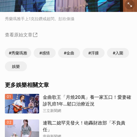
秀蘭瑪雅手上1克拉鑽戒超閃。彭欣偉攝
查看原始文章
#秀蘭瑪雅
#感情
#金曲
#浮腫
#入圍
娛樂
更多娛樂相關文章
01
金曲歌王「月燒20萬」養一家五口！愛妻確
診乳癌1年…鬆口治療近況
三立新聞網
02
連戰二媳罕見發火！砲轟財政部「不負責
任」
壹蘋新聞網