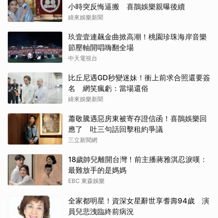
小時突反悔逼搬 喜鵲娛樂親曝後續
緯來娛樂新聞
玖壹壹連飆金曲掀高潮！桃園珍珠海岸音樂
節壓軸開唱嗨翻全場
中天電視台
比丘尼遇GD秒變迷妹！衝上前求合照還要簽
名 網笑瘋虧：當場還俗
緯來娛樂新聞
蕭敬騰遇惡房東被寄存證信函！喜鵲娛樂回
應了 吐三句話回擊租約爭議
三立新聞網
18歲帥兒離開台灣！前主播蔣雅淇忍淚嘆：
最難放手的是媽媽
EBC 東森娛樂
全家都明星！資深女星辭世享耆壽94歲 演
員兒悲洩臨終前病況