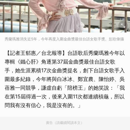
秀蘭瑪雅消失近5年，今年再度入圍金曲獎最佳台語女歌手獎。彭欣偉攝
【記者王郁惠／台北報導】台語歌后秀蘭瑪雅今年以
專輯《鐵心肝》角逐第37屆金曲獎最佳台語女歌
手，她生涯累積17次金曲獎提名，創下台語女歌手入
圍最多紀錄，今年將與白冰冰、鄭宜農、陳怡婷、吳
蓓雅一同競爭，謙虛自虧「陪榜王」的她笑說：「我
在第15屆得過一次，後來入圍11次都連續槓龜，所以
問我有沒有信心，我是沒有的。」
廣告（請繼續閱讀本文）