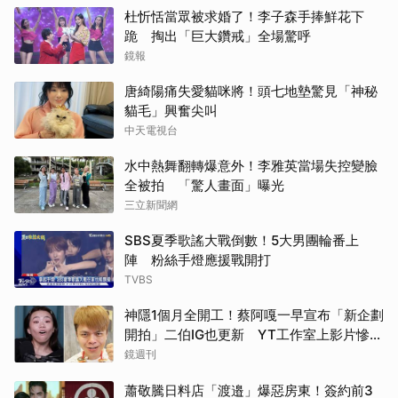
杜忻恬當眾被求婚了！李子森手捧鮮花下
跪 掏出「巨大鑽戒」全場驚呼
鏡報
唐綺陽痛失愛貓咪將！頭七地墊驚見「神秘
貓毛」興奮尖叫
中天電視台
水中熱舞翻轉爆意外！李雅英當場失控變臉
全被拍 「驚人畫面」曝光
三立新聞網
SBS夏季歌謠大戰倒數！5大男團輪番上
陣 粉絲手燈應援戰開打
TVBS
神隱1個月全開工！蔡阿嘎一早宣布「新企劃
開拍」二伯IG也更新 YT工作室上影片慘被
刷倒讚
鏡週刊
蕭敬騰日料店「渡邉」爆惡房東！簽約前3