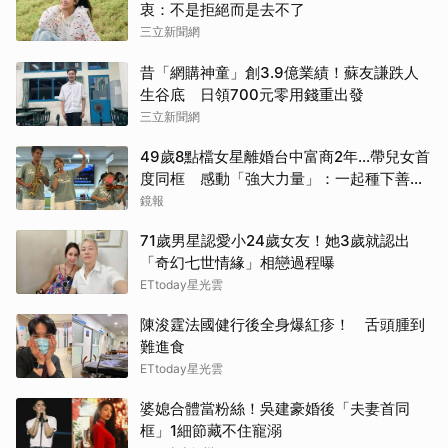
衷：不是拒絕而是去不了
三立新聞網
昔「網購神童」創3.9億業績！蘇友謙跌人
生谷底 日領700元零用錢重出發
三立新聞網
49歲8點檔女星離婚台中富商2年...帶兒女首
度同框 感動「強大力量」：一起種下善的
種子
鏡報
71歲男星認愛小24歲女友！她3歲就認出
「奇幻七世情緣」相戀過程曝
ETtoday星光雲
陳浚霆法國健行後全身爆紅疹！ 舌頭腫到
難進食
ETtoday星光雲
婆媳合體當粉絲！吳建豪婚後「夫妻首同
框」1細節藏不住寵溺