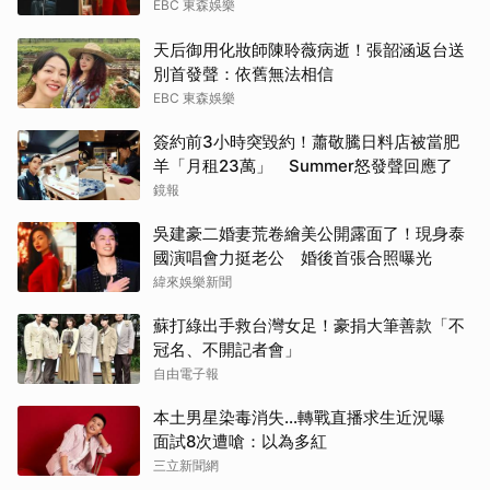
EBC 東森娛樂
天后御用化妝師陳聆薇病逝！張韶涵返台送
別首發聲：依舊無法相信
EBC 東森娛樂
簽約前3小時突毀約！蕭敬騰日料店被當肥
羊「月租23萬」 Summer怒發聲回應了
鏡報
吳建豪二婚妻荒卷繪美公開露面了！現身泰
國演唱會力挺老公 婚後首張合照曝光
緯來娛樂新聞
蘇打綠出手救台灣女足！豪捐大筆善款「不
冠名、不開記者會」
自由電子報
本土男星染毒消失...轉戰直播求生近況曝
面試8次遭嗆：以為多紅
三立新聞網