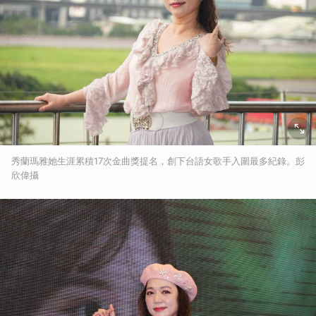
秀蘭瑪雅她生涯累積17次金曲獎提名，創下台語女歌手入圍最多紀錄。彭
欣偉攝