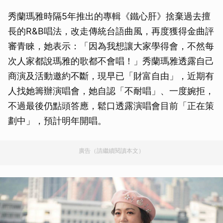
秀蘭瑪雅時隔5年推出的專輯《鐵心肝》捨棄過去擅
長的R&B唱法，改走傳統台語曲風，再度獲得金曲評
審青睞，她表示：「因為我想讓大家學得會，不然每
次人家都說瑪雅的歌都不會唱！」秀蘭瑪雅透露自己
商演及活動邀約不斷，現早已「財富自由」，近期有
人找她籌辦演唱會，她自認「不耐唱」、一度婉拒，
不過最後仍點頭答應，鬆口透露演唱會目前「正在策
劃中」，預計明年開唱。
廣告（請繼續閱讀本文）