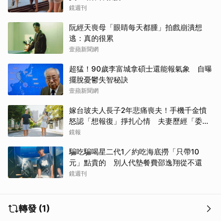
鏡週刊
阮經天喪母「眼睛每天都腫」拍戲崩潰想
逃：真的很累
壹蘋新聞網
超猛！90歲李富城拿碩士還能報氣象 自曝
擺脫憂鬱失智秘訣
壹蘋新聞網
嫁台玻夫人長子2年悲痛喪夫！手機千金憤
怒認「想報復」掙扎心情 夫妻歷經「委屈
與不平」只能安靜
鏡報
騙吃騙喝星二代1／約吃海底撈「只帶10
元」點貴的 別人代墊餐費邵逸翔從不還
鏡週刊
轉發 (1)