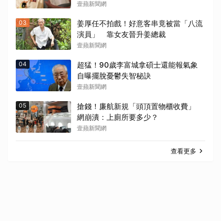
壹蘋新聞網
03
姜厚任不拍戲！好意客串竟被當「八流
演員」 靠女友晉升姜總裁
壹蘋新聞網
04
超猛！90歲李富城拿碩士還能報氣象
自曝擺脫憂鬱失智秘訣
壹蘋新聞網
05
搶錢！廉航新規「頭頂置物櫃收費」
網崩潰：上廁所要多少？
壹蘋新聞網
查看更多