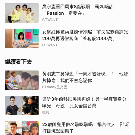
吳宗憲重回周末8點戰場 霸氣喊話
「Passion一定要在」
CTWANT
女網紅慘被兩度感情詐騙！前夫假割頸詐光
200萬再遇假富商「養套殺2000萬」
CTWANT
繼續看下去
黃明志二舅猝逝「一周才被發現」！ 他發
片悼念：我們不會忘記你
ETtoday星光雲
邵昕3年前移民美國再婚！另一半真實身分
曝光 母親、兒女全留台灣
鏡報
22歲帥兒用假名騙吃騙喝、揚言砍人 邵昕
打破沉默回應了