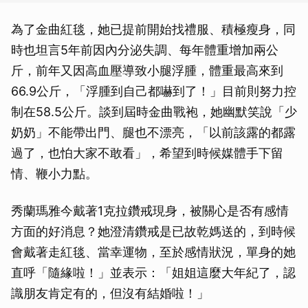
為了金曲紅毯，她已提前開始找禮服、積極瘦身，同
時也坦言5年前因內分泌失調、每年體重增加兩公
斤，前年又因高血壓導致小腿浮腫，體重最高來到
66.9公斤，「浮腫到自己都嚇到了！」目前則努力控
制在58.5公斤。談到屆時金曲戰袍，她幽默笑說「少
奶奶」不能帶出門、腿也不漂亮，「以前該露的都露
過了，也怕大家不敢看」，希望到時候媒體手下留
情、鞭小力點。
秀蘭瑪雅今戴著1克拉鑽戒現身，被關心是否有感情
方面的好消息？她澄清鑽戒是已故乾媽送的，到時候
會戴著走紅毯、當幸運物，至於感情狀況，單身的她
直呼「隨緣啦！」並表示：「姐姐這麼大年紀了，認
識朋友肯定有的，但沒有結婚啦！」