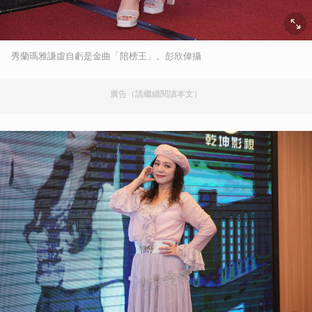
秀蘭瑪雅謙虛自虧是金曲「陪榜王」。彭欣偉攝
廣告（請繼續閱讀本文）