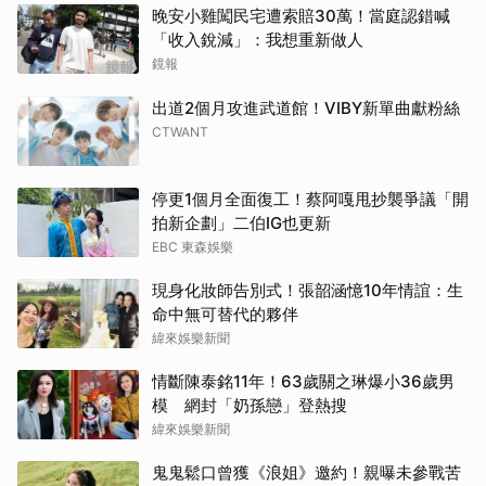
晚安小雞闖民宅遭索賠30萬！當庭認錯喊
「收入銳減」：我想重新做人
鏡報
出道2個月攻進武道館！VIBY新單曲獻粉絲
CTWANT
停更1個月全面復工！蔡阿嘎甩抄襲爭議「開
拍新企劃」二伯IG也更新
EBC 東森娛樂
現身化妝師告別式！張韶涵憶10年情誼：生
命中無可替代的夥伴
緯來娛樂新聞
情斷陳泰銘11年！63歲關之琳爆小36歲男
模 網封「奶孫戀」登熱搜
緯來娛樂新聞
鬼鬼鬆口曾獲《浪姐》邀約！親曝未參戰苦