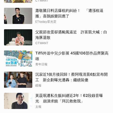
CTWANT
蕭敬騰日料店爆租約糾紛！ 「遭漲租逼
搬」喜鵲娛樂回應了
ETtoday星光雲
父親節攻蛋卻遇颱風逼近 許富凱大喊：白
海豚退散
CTWANT
Tiffi外送中兒少影展 45國106部作品齊聚高
雄
青年日報
沉寂近1個月後回歸！蔡阿嘎清晨6點宣布開
工 新企劃曝光遭轟：繼續裝傻
鏡報
黃晸珉遭私生飯糾纏近2年！62段錄音曝
光 崩潰求饒「拜託救救我」
太報