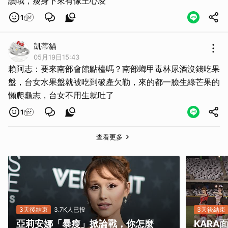
讚哦，瘦身下來有像王心凌
1
凱蒂貓
05月19日15:43
取消
賴阿志：要來南部會館點檯嗎？南部螂甲毒林尿酒沒錢吃果
盤，台女水果盤就被吃到破產欠勒，來的都一臉生綠芒果的
懶爬龜志，台女不用生就吐了
1
查看更多
3天後結束
3.7K人已投
3天後結束
亞莉安娜「暴瘦」掀論戰，你怎麼
KAR