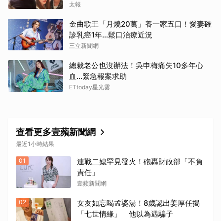
太報
金曲歌王「月燒20萬」養一家五口！愛妻確
診乳癌1年…鬆口治療近況
三立新聞網
總裁老公也沒辦法！吳申梅痛失10多年心
血...緊急報案求助
ETtoday星光雲
查看更多壹蘋新聞網
最近1小時結果
01
連戰二媳罕見發火！砲轟財政部「不負
責任」
壹蘋新聞網
02
女友如忘喝孟婆湯！8歲認出姜厚任揭
「七世情緣」 他以為遇騙子