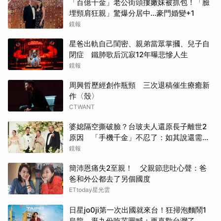
「百億千金」老公街頭摟嫩妹被抓包！「臉
埋頸肩狂親」驚爆分居中...豪門婚變+1
鏡報
星爸出軌自己閨密、親弟當眾掌摑、兒子自
閉症 鐵肺歌后沉寂12年曝悲慘人生
鏡報
周興哲歷經創作瓶頸 三次退稿催生療癒新
作〈殼〉
CTWANT
婆媳隔空撕破臉？台玻夫人還原長子離世2
原因 「手機千金」不忍了：如其說還需要
離開嗎？
鏡報
簡沛恩痛失2至親！ 父親節悲吐心聲：爸
爸和外公都去了另個國度
ETtoday星光雲
日星jo0ji第一次出國就來台！狂掃泡麵鬧1
烏龍 逛九份吃芋圓喊：更喜歡台灣了