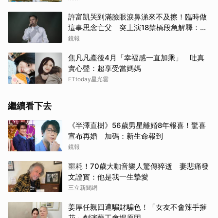
許富凱哭到滿臉眼淚鼻涕來不及擦！臨時做
這事思念亡父 突上演18禁橋段急解釋：這
是放煙火
鏡報
焦凡凡產後4月「幸福感一直加乘」 吐真
實心聲：超享受當媽媽
ETtoday星光雲
繼續看下去
《半澤直樹》56歲男星離婚8年報喜！驚喜
宣布再婚 加碼：新生命報到
鏡報
噩耗！70歲大咖音樂人驚傳猝逝 妻悲痛發
文證實：他是我一生摯愛
三立新聞網
姜厚任親回遭騙財騙色！「女友不會辣手摧
花」創演藝工會揭原因