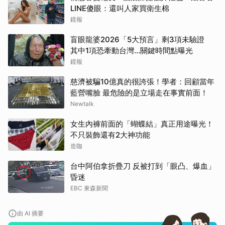
LINE傻眼：還叫人家買衛生棉
鏡報
盲眼龍婆2026「5大預言」剩3項未驗證
其中1項恐牽動台灣...關鍵時間點曝光
鏡報
慈濟被騙10億真的很誇張！學者：回顧當年
藍營嘴臉 最危險的是立場走在事實前面！
Newtalk
女生內褲前面的「蝴蝶結」真正用途曝光！
不只裝飾還有2大神功能
造咖
台中阿伯拿折疊刀 反被打到「眼凸、爆血」
昏迷
EBC 東森新聞
由 AI 摘要