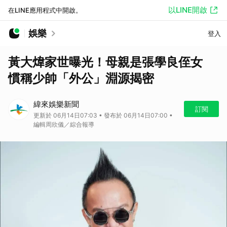
以LINE開啟
在LINE應用程式中開啟。
娛樂
登入
黃大煒家世曝光！母親是張學良侄女
慣稱少帥「外公」淵源揭密
緯來娛樂新聞
訂閱
更新於 06月14日07:03 • 發布於 06月14日07:00 •
編輯周欣儀／綜合報導