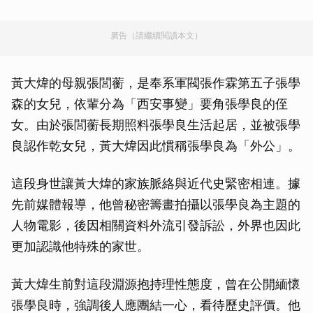
廣告（請繼續閱讀本文）
黃大煒的母親張閭蘅，是奉系軍閥張作霖第五子張學
森的女兒，依輩分為「西安事變」要角張學良的侄
女。由於張閭蘅長期照料張學良生活起居，並被張學
良認作乾女兒，黃大煒因此慣稱張學良為「外公」。
這段身世讓黃大煒的家族脈絡與近代史緊密相連。據
先前媒體報導，他曾秘密籌畫拍攝以張學良為主題的
人物電影，後因相關資料外流引發訴訟，外界也因此
更加認識他特殊的家世。
黃大煒生前對這段淵源抱持理性態度，曾在公開緬懷
張學良時，強調後人應團結一心，看待歷史評價。他