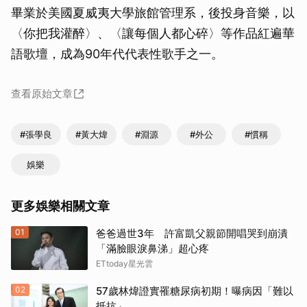
畢業於美國夏威夷大學旅館管理系，後投身音樂，以
〈你把我灌醉〉、〈讓每個人都心碎〉等作品紅遍華
語歌壇，成為90年代代表性歌手之一。
查看原始文章
#張學良
#黃大煒
#淵源
#外公
#慣稱
娛樂
更多娛樂相關文章
01
爸爸過世3年 許富凱父親節開唱哭到崩潰
「滿臉眼淚鼻涕」超心疼
ETtoday星光雲
02
57歲林煒證實罹糖尿病初期！曝病因「難以
抵抗」