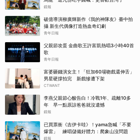
鏡報
破億導演柳廣輝新作《我的神隊友》臺中拍
攝 新生代偶像打造熱血奇幻劇
青年日報
父親節攻蛋 金曲歌王許富凱熱唱3小時40首
歌
青年日報
富婆砸錢演女主！「狂加60場吻戲還伸舌」
男星硬撐拍完 新戲慘遭下架
CTWANT
李燕父親節心酸告白！冷戰1年、疏離10多
年 早一點原諒爸爸就沒遺憾
鏡報
已買票衝《吉伊卡哇》！yama急喊「不要
爆雷」 練唱儲備好體力：爬象山沒問題
鏡報