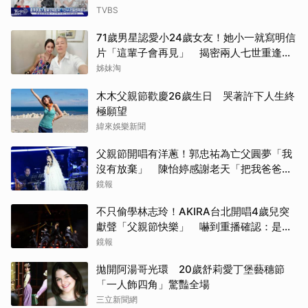
TVBS
71歲男星認愛小24歲女友！她小一就寫明信
片「這輩子會再見」 揭密兩人七世重逢奇
緣
姊妹淘
木木父親節歡慶26歲生日 哭著許下人生終
極願望
緯來娛樂新聞
父親節開唱有洋蔥！郭忠祐為亡父圓夢「我
沒有放棄」 陳怡婷感謝老天「把我爸爸還
給我」
鏡報
不只偷學林志玲！AKIRA台北開唱4歲兒突
獻聲「父親節快樂」 嚇到重播確認：是我
兒子
鏡報
拋開阿湯哥光環 20歲舒莉愛丁堡藝穗節
「一人飾四角」驚豔全場
三立新聞網