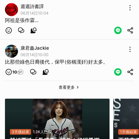
週週詩書譯
06月14日10:04
阿祖是張作霖...
康君鑫Jackie
06月14日10:00
比那些綠色日裔後代，保甲(俗稱漢奸)好太多。
10
查看更多
3天後結束
1.3K人已投
1天後結束