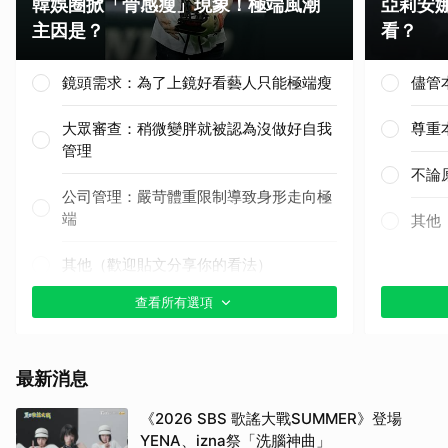
韓娛圈掀「骨感瘦」現象！極端風潮
亞莉安
主因是？
看？
鏡頭需求：為了上鏡好看藝人只能極端瘦
儘管
大眾審查：稍微變胖就被認為沒做好自我
尊重
管理
不論
公司管理：嚴苛體重限制導致身形走向極
端
其他
其他（歡迎貼文分享你的看法）
查看所有選項
取消
最新消息
《2026 SBS 歌謠大戰SUMMER》登場
YENA、izna祭「洗腦神曲」