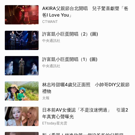
AKIRA父親節台北開唱 兒子驚喜獻聲「爸
爸I Love You」
CTWANT
許富凱小巨蛋開唱（2）(圖)
中央通訊社
許富凱小巨蛋開唱（1）(圖)
中央通訊社
林志玲甜曬4歲兒正面照 小帥哥DIY父親節
禮物
太報
日本前AV女優認「不是沒迷惘過」 引退2
年真實心聲曝光
ETtoday星光雲