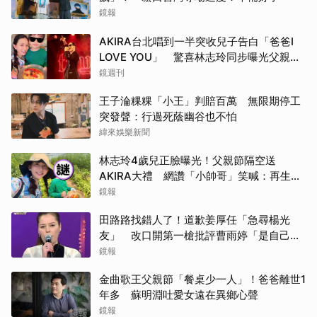
鏡報
AKIRA台北唱到一半突收兒子告白「爸爸I
LOVE YOU」 驚喜林志玲同步曝光父親節
「披薩蛋糕」
鏡週刊
王子淪粿粿「小王」判賠百萬 無限期停工
突發聲：行過死蔭幽谷也不怕
緯來娛樂新聞
林志玲4歲兒正臉曝光！父親節隔空送
AKIRA大禮 網讚「小帥哥」笑喊：再生一
個
鏡報
田路路找錯人了！道歉姜厚任「急尋楊光
友」 改口開第一槍批評曹雨婷「是自己太
衝動」
鏡報
金曲歌王父親節「餐桌少一人」！爸爸離世1
年多 蘇明淵吐愛女遠在異鄉心聲
鏡報