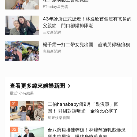
ETtoday星光雲
43年診所正式熄燈！林逸欣首個沒有爸爸的
父親節 門口卻爆排隊潮
三立新聞網
楊千霈一打二帶女兒出國 崩潰哭得極狼狽
壹蘋新聞網
查看更多緯來娛樂新聞
最近1小時結果
01
二伯hahababy傳9月「裝沒事」回
歸！ 群組對話曝光 金哈比心寒了
緯來娛樂新聞
02
台八演員接連猝逝！林煒熬過軋戲慘況
卻患糖尿病 曝終身吃藥真相