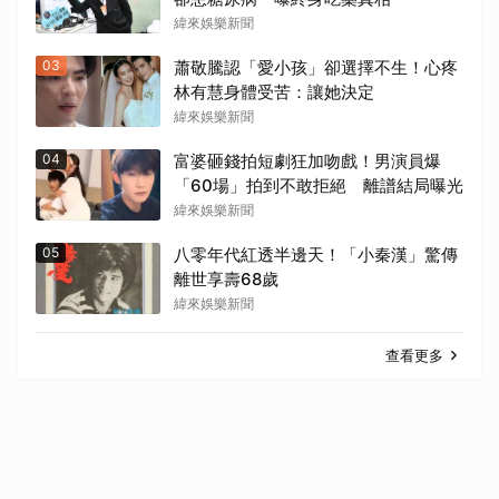
緯來娛樂新聞
03
蕭敬騰認「愛小孩」卻選擇不生！心疼
林有慧身體受苦：讓她決定
緯來娛樂新聞
04
富婆砸錢拍短劇狂加吻戲！男演員爆
「60場」拍到不敢拒絕 離譜結局曝光
緯來娛樂新聞
05
八零年代紅透半邊天！「小秦漢」驚傳
離世享壽68歲
緯來娛樂新聞
查看更多