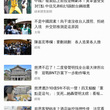
中職》複製貼上前役逆轉劇本！黃韋盛雙安
3打點 中信兄弟6比1踢館台鋼雄鷹
緯來體育新聞
不是中國因素！烏干達沒收台人護照、拒絕
入境 外交部推測是這原因
太報
陳嘉宏專欄：要刪就刪 各人造業各人擔
鏡報
慈濟不忍了！二度發聲明找全台最大律所出
手 迎戰BNT詐案下一步動作曝光
鏡報
慈濟遭詐10億5年不吭一聲！四叉貓酸「重
點是這句」：笑死...她轟聲明太瞎：看報紙
才知被騙
鏡報
前恩客變砲友？酒店妹控強押性侵 法官看