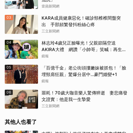
壹蘋新聞網
03
KARA成員健康惡化！確診頸椎椎間盤突
出 手部頻繁發抖粉絲心疼
三立新聞網
04
林志玲4歲兒正臉曝光！父親節隔空送
AKIRA大禮 網讚「小帥哥」笑喊：再生一
個
鏡報
05
「百億千金」老公街頭摟嫩妹被抓包！「臉
埋頸肩狂親」驚爆分居中...豪門婚變+1
鏡報
06
噩耗！70歲大咖音樂人驚傳猝逝 妻悲痛發
文證實：他是我一生摯愛
三立新聞網
其他人也看了