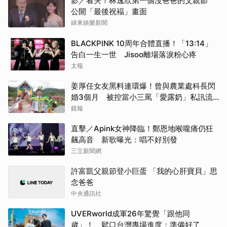
影／看哭！林逸欣第一個沒爸爸的父親節
公開「最後祝褔」畫面
緯來娛樂新聞
BLACKPINK 10周年合體直播！「13:14」
告白一生一世 Jisoo離場落淚粉心疼
太報
姜厚任女友黑料連環爆！曾與農業處科長閃
婚3個月 被控當小三罵「愛露奶」私訊流
出
鏡報
直擊／Apink女神降臨！鄭恩地喉嚨痛仍狂
飆高音 新歌曝光：唱不好別發
三立新聞網
許富凱父親節登小巨蛋 「我的心肝寶貝」思
念爸爸
中央通訊社
UVERworld成軍26年驚覺「跟他同
歲」！ 鬆口台灣專場進度：準備好了