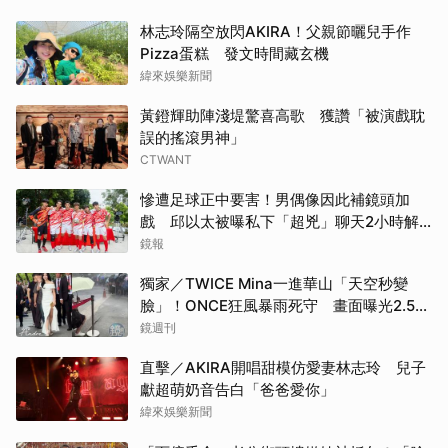
林志玲隔空放閃AKIRA！父親節曬兒手作
Pizza蛋糕 發文時間藏玄機
緯來娛樂新聞
黃鐙輝助陣淺堤驚喜高歌 獲讚「被演戲耽
誤的搖滾男神」
CTWANT
慘遭足球正中要害！男偶像因此補鏡頭加
戲 邱以太被曝私下「超兇」聊天2小時解
心結
鏡報
獨家／TWICE Mina一進華山「天空秒變
臉」！ONCE狂風暴雨死守 畫面曝光2.5萬
人笑翻
鏡週刊
直擊／AKIRA開唱甜模仿愛妻林志玲 兒子
獻超萌奶音告白「爸爸愛你」
緯來娛樂新聞