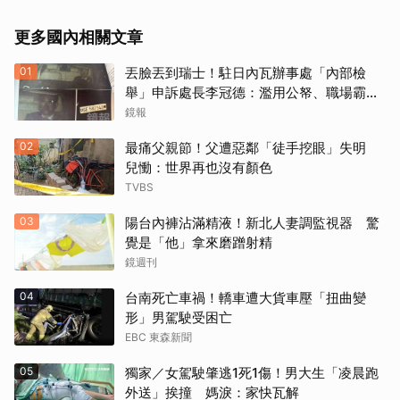
更多國內相關文章
01
丟臉丟到瑞士！駐日內瓦辦事處「內部檢
舉」申訴處長李冠德：濫用公帑、職場霸
凌、超速仔拒繳罰單 外交部要查了
鏡報
02
最痛父親節！父遭惡鄰「徒手挖眼」失明
兒慟：世界再也沒有顏色
TVBS
03
陽台內褲沾滿精液！新北人妻調監視器 驚
覺是「他」拿來磨蹭射精
鏡週刊
04
台南死亡車禍！轎車遭大貨車壓「扭曲變
形」男駕駛受困亡
EBC 東森新聞
05
獨家／女駕駛肇逃1死1傷！男大生「凌晨跑
外送」挨撞 媽淚：家快瓦解