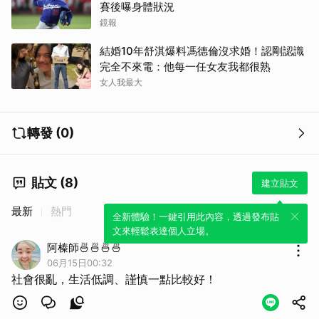
賽後曝身體狀況
鏡報
結婚10年舒淇爆料馮德倫沒求婚！認剛認識
完全不來電：他每一任女友我都很熟
女人我最大
轉發 (0)
貼文 (8)
建立貼文
最新
熱門
全新體驗！一鍵引用此內容，透過發布貼
文來輕鬆表達個人立場。
阿榛師🍜🍜🍜🍜
06月15日00:32
社會很亂，生活低調、謹慎一點比較好！