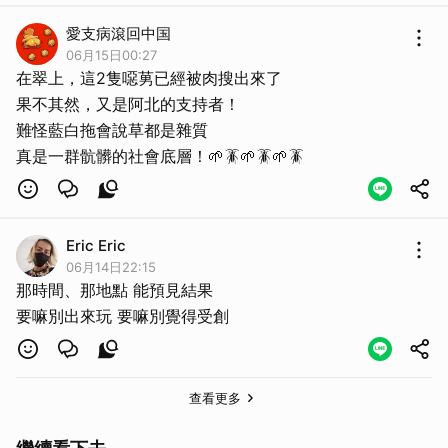
愛支病滾回中国
06月15日00:27
在翠上，這2隻噁莮已經被肉搜出來了
果不其然，又是阿北的支持者！
難怪藍白拖會說草都是雜質
真是一群骯髒的社會底層！🌱🪳🌱🪳🌱🪳
Eric Eric
06月14日22:15
那時間、那地點 能預見結果
要嘛別出來玩 要嘛別覺得受創
查看更多