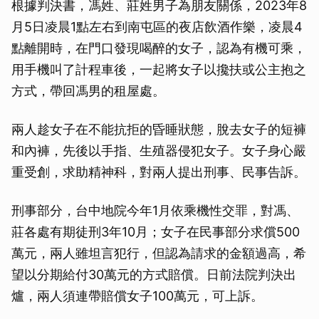
根據判決書，馮姓、莊姓男子為朋友關係，2023年8
月5日凌晨1點左右到南屯區的夜店飲酒作樂，凌晨4
點離開時，在門口發現喝醉的女子，認為有機可乘，
用手機叫了計程車後，一起將女子以攙扶或公主抱之
方式，帶回馮男的租屋處。
兩人趁女子在不能抗拒的昏睡狀態，脫去女子的短褲
和內褲，先後以手指、生殖器侵犯女子。女子身心嚴
重受創，求助精神科，對兩人提出刑事、民事告訴。
刑事部分，台中地院今年1月依乘機性交罪，對馮、
莊各處有期徒刑3年10月；女子在民事部分求償500
萬元，兩人雖坦言犯行，但認為請求的金額過高，希
望以分期給付30萬元的方式賠償。日前法院判決出
爐，兩人須連帶賠償女子100萬元，可上訴。