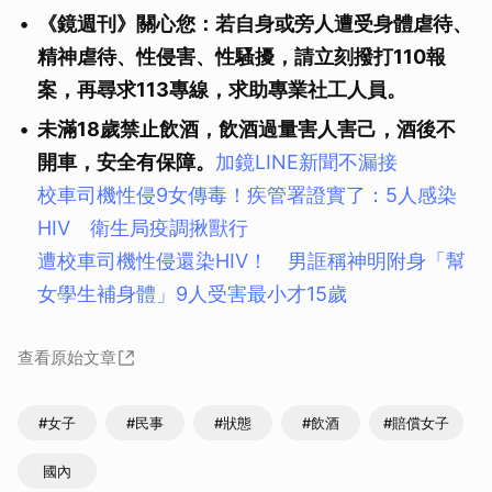
《鏡週刊》關心您：若自身或旁人遭受身體虐待、
精神虐待、性侵害、性騷擾，請立刻撥打110報
案，再尋求113專線，求助專業社工人員。
未滿18歲禁止飲酒，飲酒過量害人害己，酒後不
開車，安全有保障。
加鏡LINE新聞不漏接
校車司機性侵9女傳毒！疾管署證實了：5人感染
HIV 衛生局疫調揪獸行
遭校車司機性侵還染HIV！ 男誆稱神明附身「幫
女學生補身體」9人受害最小才15歲
查看原始文章
#女子
#民事
#狀態
#飲酒
#賠償女子
國內