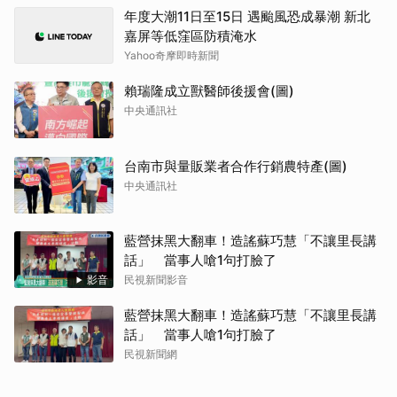
年度大潮11日至15日 遇颱風恐成暴潮 新北
嘉屏等低窪區防積淹水
Yahoo奇摩即時新聞
賴瑞隆成立獸醫師後援會(圖)
中央通訊社
台南市與量販業者合作行銷農特產(圖)
中央通訊社
藍營抹黑大翻車！造謠蘇巧慧「不讓里長講
話」 當事人嗆1句打臉了
影音
民視新聞影音
藍營抹黑大翻車！造謠蘇巧慧「不讓里長講
話」 當事人嗆1句打臉了
民視新聞網