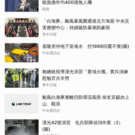
能負擔年均400億無人機
鏡報
「白海豚」颱風暴風圈通過北方海面 中央災
害應變中心：持續嚴防暴潮與豪雨
青年日報
基隆房仲地下室淹水 控1999回覆不實(圖)
中央通訊社
賴總統視導漢光演習「要域火殲」實兵演練
慰勉官兵辛勞
青年日報
颱風白海豚漸離仍防環流風雨 侯友宜籲勿上
山、觀浪
中央通訊社
漢光42號演習 化兵部隊偵消作業（2）
(圖)