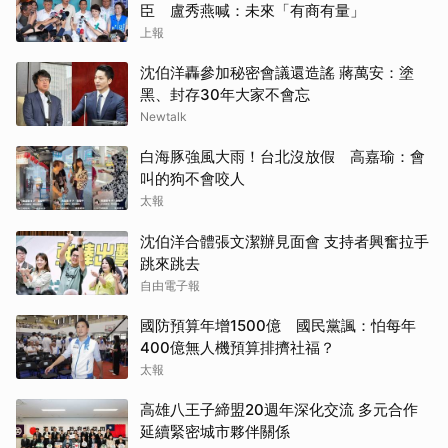
臣 盧秀燕喊：未來「有商有量」
上報
沈伯洋轟參加秘密會議還造謠 蔣萬安：塗
黑、封存30年大家不會忘
Newtalk
白海豚強風大雨！台北沒放假 高嘉瑜：會
叫的狗不會咬人
太報
沈伯洋合體張文潔辦見面會 支持者興奮拉手
跳來跳去
自由電子報
國防預算年增1500億 國民黨諷：怕每年
400億無人機預算排擠社福？
太報
高雄八王子締盟20週年深化交流 多元合作
延續緊密城市夥伴關係