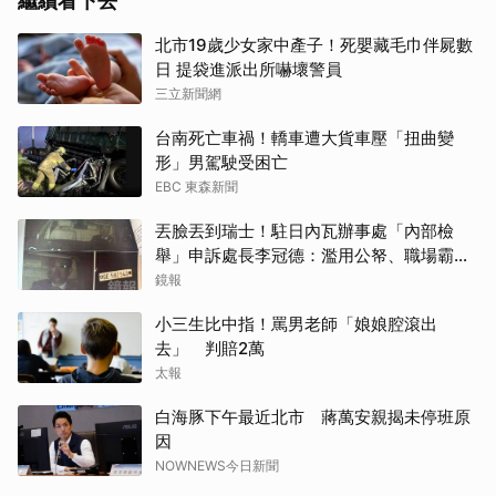
繼續看下去
北市19歲少女家中產子！死嬰藏毛巾伴屍數
日 提袋進派出所嚇壞警員
三立新聞網
台南死亡車禍！轎車遭大貨車壓「扭曲變
形」男駕駛受困亡
EBC 東森新聞
丟臉丟到瑞士！駐日內瓦辦事處「內部檢
舉」申訴處長李冠德：濫用公帑、職場霸
凌、超速仔拒繳罰單 外交部要查了
鏡報
小三生比中指！罵男老師「娘娘腔滾出
去」 判賠2萬
太報
白海豚下午最近北市 蔣萬安親揭未停班原
取消
因
NOWNEWS今日新聞