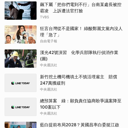
飆下屬「把你們電到不行」台南某處長被控
霸凌 上訴遭法官打臉
TVBS
狂言台灣從不是國家！ 綠酸鄭麗文黨內沒人
理「急了」
自由電子報
漢光42號演習 化學兵部隊執行偵消作業
(圖)
中央通訊社
新竹挖土機司機填土不慎活埋雇主 賠償
247萬獲緩刑
中央通訊社
總預算案 綠：願負責任協商盼爭議案降至
100案以下
中央通訊社
藍白提前布局2028？黃國昌率白委挺江啟