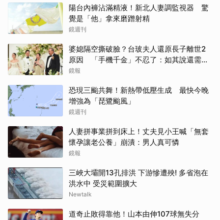
陽台內褲沾滿精液！新北人妻調監視器 驚
覺是「他」拿來磨蹭射精
鏡週刊
婆媳隔空撕破臉？台玻夫人還原長子離世2
原因 「手機千金」不忍了：如其說還需要
離開嗎？
鏡報
恐現三颱共舞！新熱帶低壓生成 最快今晚
增強為「琵鷺颱風」
鏡週刊
人妻拼事業拼到床上！丈夫見小王喊「無套
懷孕讓老公養」崩潰：男人真可憐
鏡報
三峽大壩開13孔排洪 下游慘遭殃! 多省泡在
洪水中 受災範圍擴大
Newtalk
道奇止敗得靠他！山本由伸107球無失分