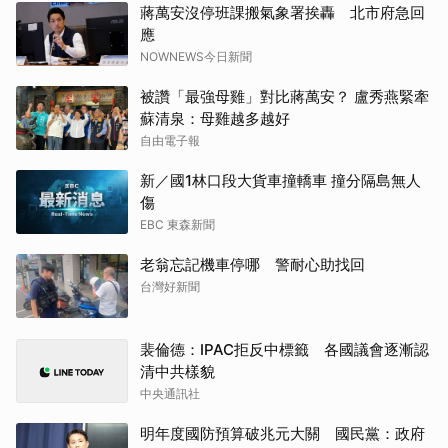
蔣萬安沒停班課搬氣象署挨轟 北市府急回
應
NOWNEWS今日新聞
被讚「最強母雞」對比蔣萬安？ 盧秀燕緊牽
蘇清泉：母雞越多越好
自由電子報
新／國1林口段大貨車撞轎車 撞分隔島無人
傷
EBC 東森新聞
老翁忘記機車停哪 警耐心助找回
台灣好新聞
裴倫德：IPAC拒反中標籤 各國議會逐漸認
清中共樣貌
中央通訊社
明年度國防預算破兆元大關 國民黨：政府