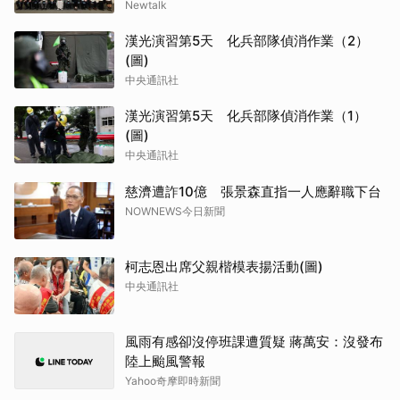
Newtalk
漢光演習第5天 化兵部隊偵消作業（2）
(圖)
中央通訊社
漢光演習第5天 化兵部隊偵消作業（1）
(圖)
中央通訊社
慈濟遭詐10億 張景森直指一人應辭職下台
NOWNEWS今日新聞
柯志恩出席父親楷模表揚活動(圖)
中央通訊社
風雨有感卻沒停班課遭質疑 蔣萬安：沒發布
陸上颱風警報
Yahoo奇摩即時新聞