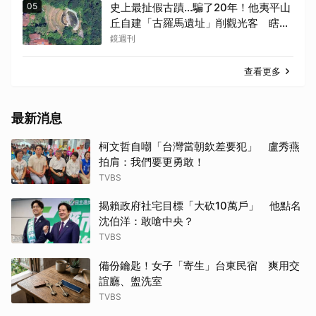
05
史上最扯假古蹟...騙了20年！他夷平山
丘自建「古羅馬遺址」削觀光客 瞎掰
埃及豔后、茱麗葉來過
鏡週刊
查看更多
最新消息
柯文哲自嘲「台灣當朝欽差要犯」 盧秀燕
拍肩：我們要更勇敢！
TVBS
揭賴政府社宅目標「大砍10萬戶」 他點名
沈伯洋：敢嗆中央？
TVBS
備份鑰匙！女子「寄生」台東民宿 爽用交
誼廳、盥洗室
TVBS