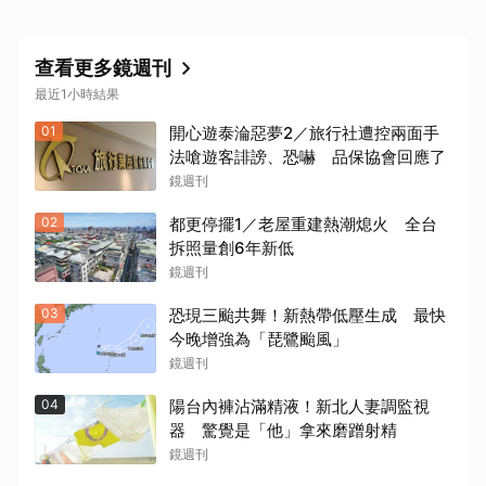
查看更多鏡週刊
最近1小時結果
01
開心遊泰淪惡夢2／旅行社遭控兩面手
法嗆遊客誹謗、恐嚇 品保協會回應了
鏡週刊
02
都更停擺1／老屋重建熱潮熄火 全台
拆照量創6年新低
鏡週刊
03
恐現三颱共舞！新熱帶低壓生成 最快
今晚增強為「琵鷺颱風」
鏡週刊
04
陽台內褲沾滿精液！新北人妻調監視
器 驚覺是「他」拿來磨蹭射精
鏡週刊