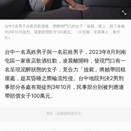
台中2名男子在夜店飲酒後，將醉倒門口的女子「撿屍」硬上，除了各被
判3年10月徒刑，還要賠償對方100萬元。（示意圖，非當事人，東方
IC）
台中一名馮姓男子與一名莊姓男子，2023年8月到南
屯區一家夜店飲酒狂歡，凌晨離開時，發現門口有一
名呈現泥醉狀態的女子，竟合力「撿屍」將她帶回租
屋處，趁其昏睡之際輪流性侵。台中地院判決2男刑
事部分各處有期徒刑3年10月，民事部分則被判應連
帶賠償女子100萬元。
廣告（請繼續閱讀本文）