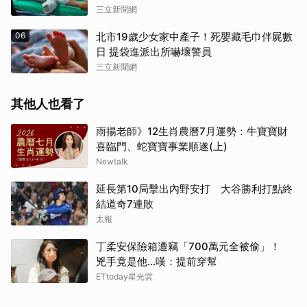
三立新聞網
06
北市19歲少女家中產子！死嬰藏毛巾伴屍數
日 提袋進派出所嚇壞警員
三立新聞網
其他人也看了
雨揚老師》12生肖農曆7月運勢：牛寶寶財
喜臨門、蛇寶寶事業順遂(上)
Newtalk
延長第10局擊出內野安打 大谷勝利打點終
結道奇7連敗
太報
丁柔安保險箱遭竊「700萬元全被偷」！
兇手竟是他...嘆：提前穿幫
ETtoday星光雲