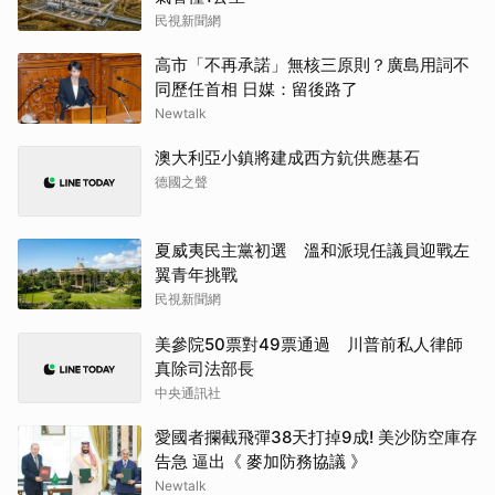
民視新聞網
高市「不再承諾」無核三原則？廣島用詞不
同歷任首相 日媒：留後路了
Newtalk
澳大利亞小鎮將建成西方鈧供應基石
德國之聲
夏威夷民主黨初選 溫和派現任議員迎戰左
翼青年挑戰
民視新聞網
美參院50票對49票通過 川普前私人律師
真除司法部長
中央通訊社
愛國者攔截飛彈38天打掉9成! 美沙防空庫存
告急 逼出《 麥加防務協議 》
Newtalk