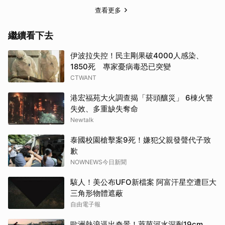
查看更多
繼續看下去
伊波拉失控！民主剛果破4000人感染、
1850死 專家憂病毒恐已突變
CTWANT
港宏福苑大火調查揭「菸頭釀災」 6棟火警
失效、多重缺失奪命
Newtalk
泰國校園槍擊案9死！嫌犯父親發聲代子致
歉
NOWNEWS今日新聞
駭人！美公布UFO新檔案 阿富汗星空遭巨大
三角形物體遮蔽
自由電子報
歐洲熱浪逼出奇景！萊茵河水深剩19cm