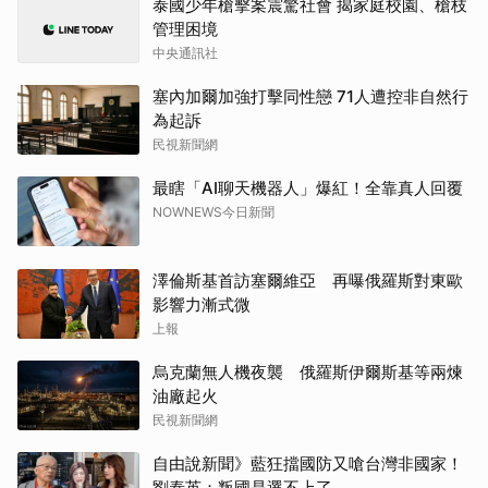
泰國少年槍擊案震驚社會 揭家庭校園、槍枝
管理困境
中央通訊社
塞內加爾加強打擊同性戀 71人遭控非自然行
為起訴
民視新聞網
最瞎「AI聊天機器人」爆紅！全靠真人回覆
NOWNEWS今日新聞
澤倫斯基首訪塞爾維亞 再曝俄羅斯對東歐
影響力漸式微
上報
烏克蘭無人機夜襲 俄羅斯伊爾斯基等兩煉
油廠起火
民視新聞網
自由說新聞》藍狂擋國防又嗆台灣非國家！
劉泰英：叛國是選不上了