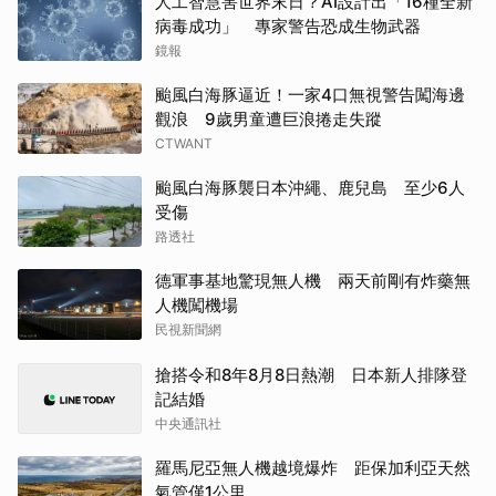
人工智慧害世界末日？AI設計出「16種全新
病毒成功」 專家警告恐成生物武器
鏡報
颱風白海豚逼近！一家4口無視警告闖海邊
觀浪 9歲男童遭巨浪捲走失蹤
CTWANT
颱風白海豚襲日本沖繩、鹿兒島 至少6人
受傷
路透社
德軍事基地驚現無人機 兩天前剛有炸藥無
人機闖機場
民視新聞網
搶搭令和8年8月8日熱潮 日本新人排隊登
記結婚
中央通訊社
羅馬尼亞無人機越境爆炸 距保加利亞天然
氣管僅1公里