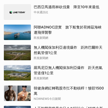
巴西亞馬遜雨林砍伐量 降至10年來最低
中央通訊社
阿聯ADNOC證實 旗下船隻於荷姆茲海峽
遭飛彈襲擊
民視新聞網
無人機闖保加利亞邊境爆炸 距跨巴爾幹天
然氣管僅1公里
民視新聞網
羅馬尼亞無人機闖保加利亞爆炸 距天然氣
管道僅1公里
民視新聞網
韓健身網紅轉戰股市扛不動槓桿！慘賠1500
萬
NOWNEWS今日新聞