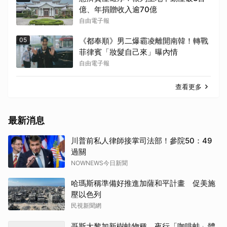
億、年捐贈收入逾70億
自由電子報
05
《都奉順》男二爆霸凌離開南韓！轉戰
菲律賓「妝髮自己來」曝內情
自由電子報
查看更多
最新消息
川普前私人律師接掌司法部！參院50：49
過關
NOWNEWS今日新聞
哈瑪斯稱準備好推進加薩和平計畫 促美施
壓以色列
民視新聞網
哥斯大黎加新樹蛙物種 夜行「咖啡蛙」體