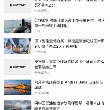
長不到4公分
中央通訊社
美19艘新潛艦計畫大改！攜彈量暴增 潛伏
第一島鏈破中國陣地
上報
(影) 河南驚傳血案！報復黑幫嫌犯躲玉米田
9天 傳「再砍2人」後被捕
Newtalk
美官員：東南亞詐騙園區多由中國背景跨國
犯罪組織主導
中央通訊社
匈牙利執政黨提名 Andras Baka 出任新任
總統
民視新聞網
阿聯國營油輪遭伊朗飛彈襲擊 霍爾木茲海
峽遇襲幸無傷亡