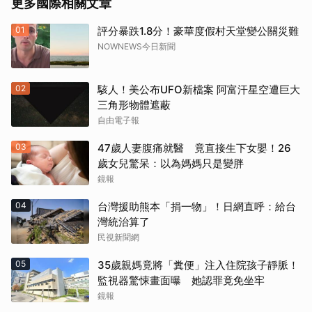
更多國際相關文章
01
評分暴跌1.8分！豪華度假村天堂變公關災難
NOWNEWS今日新聞
02
駭人！美公布UFO新檔案 阿富汗星空遭巨大
三角形物體遮蔽
自由電子報
03
47歲人妻腹痛就醫 竟直接生下女嬰！26
歲女兒驚呆：以為媽媽只是變胖
鏡報
04
台灣援助熊本「捐一物」！日網直呼：給台
灣統治算了
民視新聞網
05
35歲親媽竟將「糞便」注入住院孩子靜脈！
監視器驚悚畫面曝 她認罪竟免坐牢
鏡報