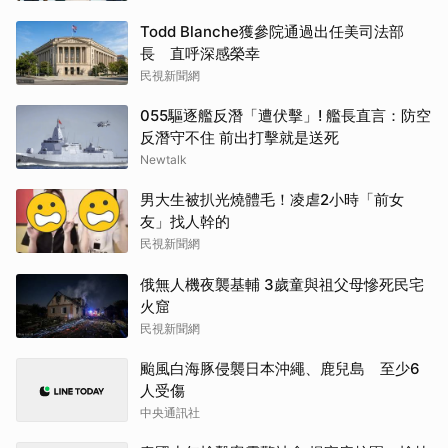
Todd Blanche獲參院通過出任美司法部
長 直呼深感榮幸
民視新聞網
055驅逐艦反潛「遭伏擊」! 艦長直言：防空
反潛守不住 前出打擊就是送死
Newtalk
男大生被扒光燒體毛！凌虐2小時「前女
友」找人幹的
民視新聞網
俄無人機夜襲基輔 3歲童與祖父母慘死民宅
火窟
民視新聞網
颱風白海豚侵襲日本沖繩、鹿兒島 至少6
人受傷
中央通訊社