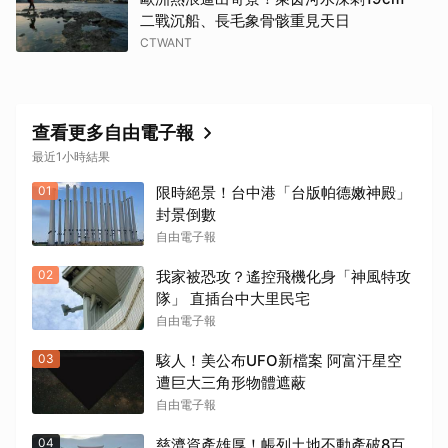
二戰沉船、長毛象骨骸重見天日
CTWANT
查看更多自由電子報
最近1小時結果
01
限時絕景！台中港「台版帕德嫩神殿」
封景倒數
自由電子報
02
我家被恐攻？遙控飛機化身「神風特攻
隊」 直插台中大里民宅
自由電子報
03
駭人！美公布UFO新檔案 阿富汗星空
遭巨大三角形物體遮蔽
自由電子報
04
慈濟資產雄厚！帳列土地不動產破8百