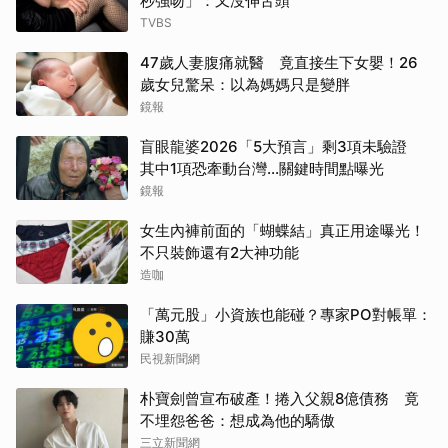
秒強吻」：又沒伸舌頭
TVBS
47歲人妻腹痛就醫 竟直接生下女嬰！26
歲女兒驚呆：以為媽媽只是變胖
鏡報
盲眼龍婆2026「5大預言」剩3項未驗證
其中1項恐牽動台灣...關鍵時間點曝光
鏡報
女生內褲前面的「蝴蝶結」真正用途曝光！
不只裝飾還有2大神功能
造咖
「萬元股」小資族也能碰？專家PO對帳單：
賺30萬
民視新聞網
朴寶劍曾宣布破產！捲入父親8億債務 竟
不埋怨爸爸：想成為他的驕傲
三立新聞網