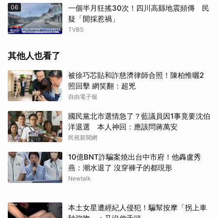
06
一個半月狂搖30次！四川高縣地震頻傳 民
疑「開採惹禍」
TVBS
其他人也看了
被徐巧芯貼和詐慈濟律師合照！陳柏惟曬2
照回擊 網笑翻：超兇
自由電子報
國民黨北市選情急了？藍議員因1事竟要沈伯
洋退選 本人神回：應該問蔣萬安
民視新聞網
10億BNT詐騙案燒出台中市府！他轟盧秀
燕：潮水退了 沒穿褲子的都現形
Newtalk
本土女星遭經紀人侵犯！騙幫按摩「拐上車