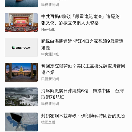
民視新聞網
中共再揭6將領「嚴重違紀違法」遭罷免!
張又俠、劉振立仍俱人大資格
Newtalk
颱風白海豚逼近 浙江4口之家觀浪9歲童遭
捲走
中央通訊社
奪回眾院就彈劾？美民主黨擬先調查川普周
邊企業
民視新聞網
海豚颱風襲日沖繩釀6傷 轉撲中國 台灣
取消78航班
民視新聞網
封鎖霍爾木茲海峽：伊朗博弈特朗普的風險
德國之聲