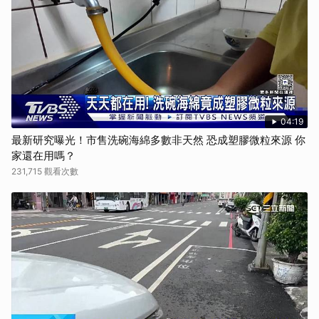
04:19
最新研究曝光！市售洗碗海綿多數非天然 恐成塑膠微粒來源 你
家還在用嗎？
231,715 觀看次數