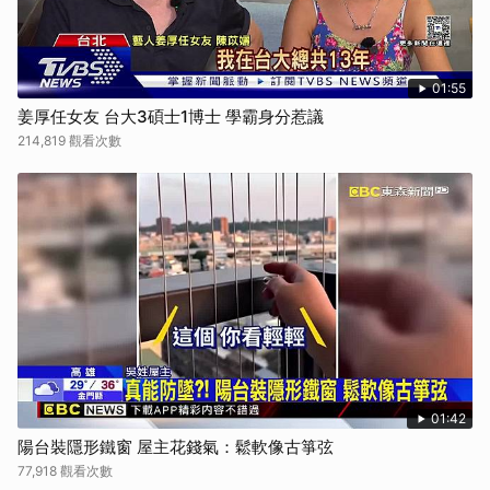
若對該食譜有任何疑問，請到原始文章內頁詢問食譜作者喔！
完整食譜這邊看：
酸甜可口好開胃！香醋醬燒馬鈴薯嫩雞丁
台灣最大料理生活平台
iCook 愛料理
，給你滿滿料理靈感！立即加入
iCook LINE 官方帳號
01:55
姜厚任女友 台大3碩士1博士 學霸身分惹議
214,819 觀看次數
01:42
陽台裝隱形鐵窗 屋主花錢氣：鬆軟像古箏弦
77,918 觀看次數