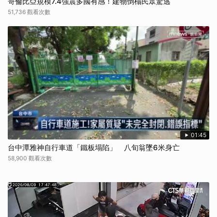
哥倫比亞規模7.4強震多國有感！建物倒榻民眾驚逃
51,736 觀看次數
步驟 2：
去骨雞腿肉切一口大小，馬鈴薯切成厚約1公分半月型厚片，2面
均勻撒上太白粉。（雞肉可先撒上少許鹽、胡椒略醃15分鐘。）
01:45
台中潭雅神自行車道「鐵板塌陷」 八旬翁墜6米身亡
58,900 觀看次數