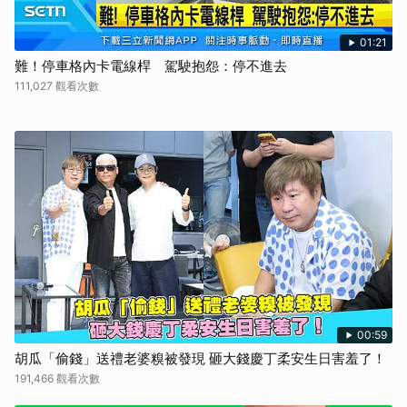
01:21
難！停車格內卡電線桿 駕駛抱怨：停不進去
111,027 觀看次數
00:59
胡瓜「偷錢」送禮老婆糗被發現 砸大錢慶丁柔安生日害羞了！
191,466 觀看次數