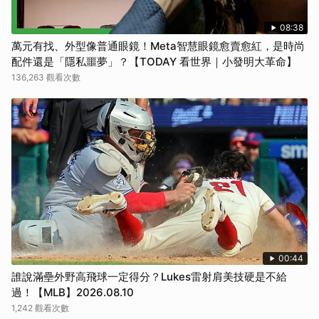
08:38
萬元有找、外型像普通眼鏡！Meta智慧眼鏡愈賣愈紅，是時尚
配件還是「隱私噩夢」？【TODAY 看世界｜小發明大革命】
136,263 觀看次數
00:44
誰說滿壘外野高飛球一定得分？Lukes雷射肩美技硬是不給
過！【MLB】2026.08.10
1,242 觀看次數