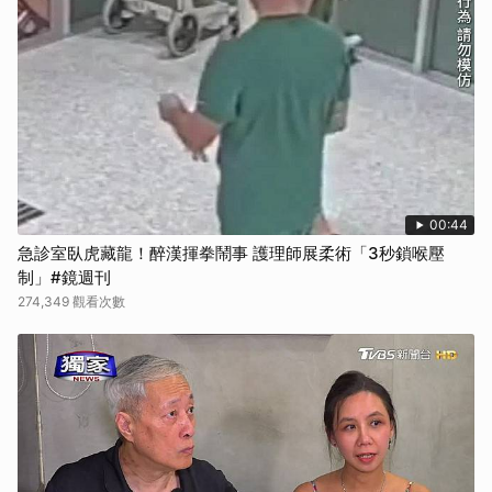
00:44
急診室臥虎藏龍！醉漢揮拳鬧事 護理師展柔術「3秒鎖喉壓
制」#鏡週刊
274,349 觀看次數
步驟 6：
撒上蔥花即可。
小撇步
雞腿肉可先撒上少許鹽、胡椒醃漬，再按上太白粉，若沒有時間也可
略過醃漬步驟，直接按上太白粉下鍋煎煮。