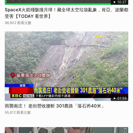
10:27
SpaceX火箭殘骸撞月球！藏全球太空垃圾亂象，肯亞、波蘭都
受害【TODAY 看世界】
98,602 觀看次數
步驟 4：
加入調味料，將雞肉與馬鈴薯煮至熟軟收汁。
01:59
雨襲南庄！ 老街營收腰斬 301農路「落石坍40米」
95,612 觀看次數
步驟 5：
加入彩椒拌炒一下。