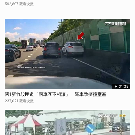
592,897 觀看次數
01:38
國1新竹段匝道「兩車互不相讓」 逼車致擦撞壅塞
237,021 觀看次數