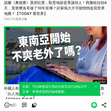
諾蘭《奧德賽》票房狂賣，取景地卻是爭議領土！西撒哈拉拍4
天，竟替摩洛哥做了10年宣傳？好萊塢大片可能悄悄改寫世界
地圖？【TODAY 看世界】
194,179 觀看次數
11:01
全新體驗！一鍵引用此內容，透過發布貼
可以轉發或引用此內容至自己的貼文中，
外國人有錢就能當老大？義大利遊學團點燃泰國怒火、峇里島
文來輕鬆表達個人立場。
來發表您的評論或觀點。
「白人泡泡」排擠本地人惹議！東南亞開始對老外不爽了嗎？
【TODAY 看世界】
230,742 觀看次數
1