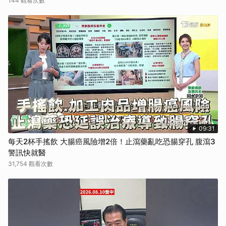
144 觀看次數
09:31
每天2杯手搖飲 大腸癌風險增2倍！止瀉藥亂吃恐腸穿孔 腹瀉3
警訊快就醫
31,754 觀看次數