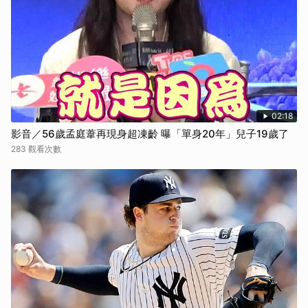
02:18
影音／56歲孟庭葦再現身超凍齡 曝「單身20年」兒子19歲了
283 觀看次數