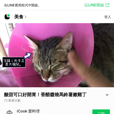
以LINE開啟
在LINE應用程式中開啟。
美食
登入
酸甜可口好開胃！香醋醬燒馬鈴薯嫩雞丁
72 觀看次數
香醋醬燒馬鈴薯嫩雞丁
iCook 愛料理
近日孵蕃薯般的高溫令人疲軟疏懶，新聞強力播送著氣象預報，雨，就要
訂閱