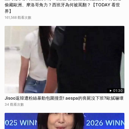
偷藏歐洲、摩洛哥角力？西班牙為何被罵翻？【TODAY 看世
界】
161,568 觀看次數
01:30
Jisoo返韓遭粉絲暴動包圍撞歪! aespa的喪屍沒下班?歐膩嚇壞
34 觀看次數