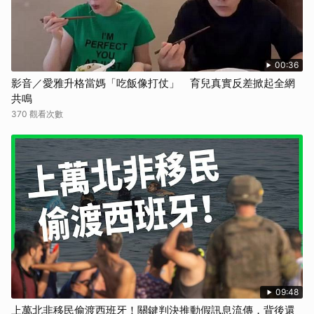
00:36
影音／愛雅升格當媽「吃飯像打仗」 育兒真實反差掀起全網
共鳴
370 觀看次數
09:48
上萬北非移民偷渡西班牙！關鍵判決推動假訊息流傳，背後還