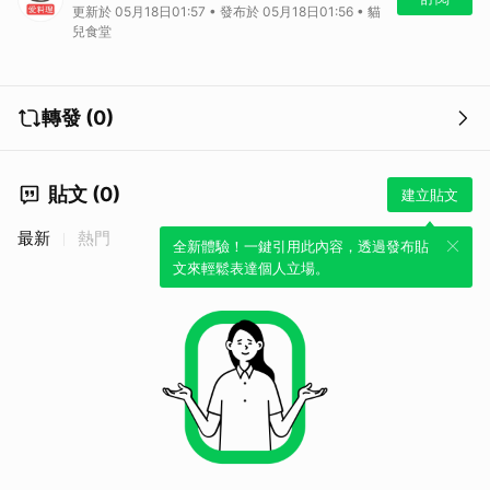
更新於 05月18日01:57 • 發布於 05月18日01:56 • 貓
來了。濕氣還來不及浸潤大地，夜已抹上一層薄薄涼意，在無聲而靜暖的
兒食堂
燈光下，灶披間的木窗邊，用甘醋燒得入味的軟嫩雞腿肉與綿密馬鈴薯厚
片十分對味，加入彩椒營養更均衡，鹹香酸甜的滋味，將雜陳的人生況味
醞釀得豐厚甘醇，人世複雜的種種相互提挈、融合，豐富而又篤實的風
味，搭配熱白飯品嚐最是過癮，掮著暑氣正盛的身軀，美味的家常菜，便
轉發 (0)
是唯一親密的語言。
食材
去骨雞腿肉, 300g
貼文 (0)
建立貼文
彩椒, 100g
馬鈴薯, 100g
最新
熱門
全新體驗！一鍵引用此內容，透過發布貼
蔥花, 適量
文來輕鬆表達個人立場。
鹽巴（可省）, 少許
胡椒粉（可省）, 少許
太白粉, 適量
調味料
砂糖, 1.5大匙
烏醋, 1.5大匙
清酒, 2大匙
醬油, 2大匙
料理步驟