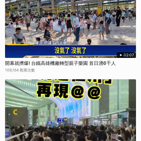
02:07
開幕就擠爆! 台鐵高雄機廠轉型親子樂園 首日湧6千人
109,164 觀看次數