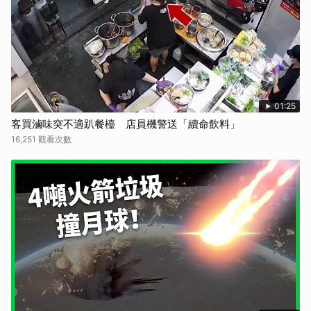
01:25
客買滷味突不適趴餐檯 店員機警送「續命飲料」
步驟 3：
起油鍋，維持中火將雞肉與馬鈴薯片煎至金黃。
16,251 觀看次數