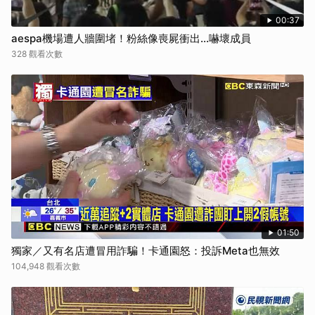
00:37
aespa機場遭人牆圍堵！粉絲像喪屍衝出...嚇壞成員
328 觀看次數
01:50
獨家／又有名店遭冒用詐騙！卡通園怒：投訴Meta也無效
104,948 觀看次數