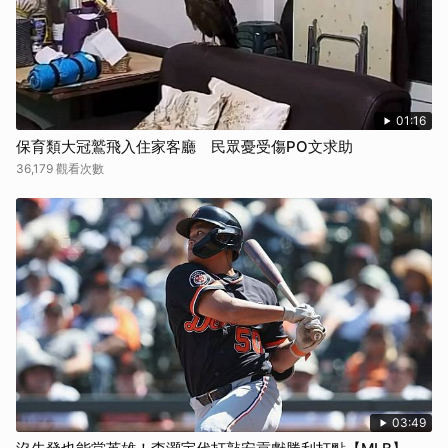
取消
01:16
保育類大冠鷲飛入住家客廳 民眾憂受傷PO文求助
36,179 觀看次數
03:49