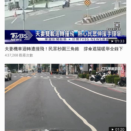
01:33
夫妻機車迴轉遭撞飛！民眾秒圍三角錐 撐傘遮陽暖舉全錄下
437,268 觀看次數
01:20