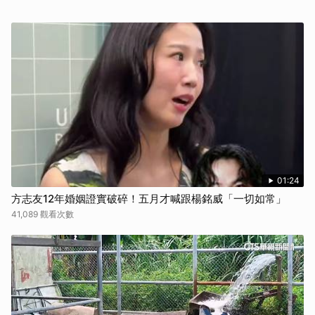
01:24
方志友12年婚姻證實破碎！五月才喊跟楊銘威「一切如常」
41,089 觀看次數