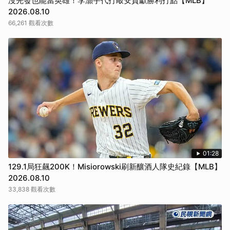
沒先發也能當英雄！李灝宇代打敲安貢獻勝利打點【MLB】
2026.08.10
66,261 觀看次數
01:28
129.1局狂飆200K！Misiorowski刷新釀酒人隊史紀錄【MLB】
2026.08.10
33,838 觀看次數