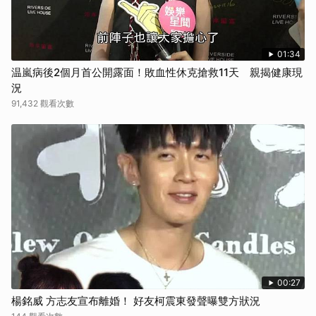
01:34
温嵐病後2個月首公開露面！敗血性休克搶救11天 親揭健康現
況
91,432 觀看次數
00:27
楊銘威 方志友宣布離婚！ 好友柯震東發聲曝雙方狀況