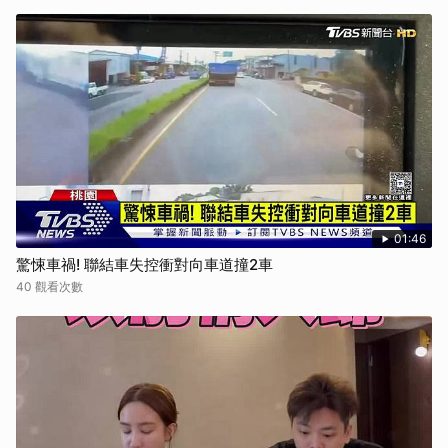
01:46
驚悚車禍! 聯結車失控衝對向車道撞2車
40 觀看次數