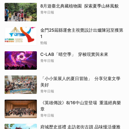
8月遊臺北典藏植物園 探索夏季山林風貌
青年日報
金門25屆縣運會主視覺設計出爐陳冠至獲第
1
勁報
C-LAB「晴空季」 穿梭現實與未來
青年日報
「小小策展人的夏日冒險」 分享兒童文學
美好
青年日報
《英雄傳說》8/16中山堂登場 重溫經典樂
章
青年日報
府城歷史巡禮 走訪老街古蹟 品味慢活優雅