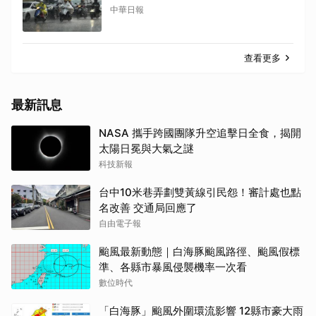
中華日報
查看更多
最新訊息
NASA 攜手跨國團隊升空追擊日全食，揭開
太陽日冕與大氣之謎
科技新報
台中10米巷弄劃雙黃線引民怨！審計處也點
名改善 交通局回應了
自由電子報
颱風最新動態｜白海豚颱風路徑、颱風假標
準、各縣市暴風侵襲機率一次看
數位時代
「白海豚」颱風外圍環流影響 12縣市豪大雨