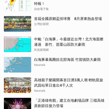
特報！
自由電子報
首屆全國原鄉盃排球賽 8月屏東熱血登場
台灣好新聞
中颱「白海豚」今最接近台灣！北方海面擦
邊過 新竹、苗栗山區防大豪雨
民視新聞網
白海豚暴風圈掠北部海面 竹苗慎防大豪雨
Newtalk
高雄親子樂園開幕首日湧3萬人潮 輕軌凱旋
武昌站單日進出4千人次
Newtalk
「正港雄有戲」建立在地劇場品牌 三檔高雄
原創節目接力登場