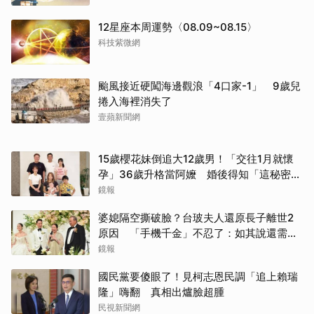
12星座本周運勢〈08.09~08.15〉
科技紫微網
颱風接近硬闖海邊觀浪「4口家-1」 9歲兒
捲入海裡消失了
壹蘋新聞網
15歲櫻花妹倒追大12歲男！「交往1月就懷
孕」36歲升格當阿嬤 婚後得知「這秘密」
傻眼了
鏡報
婆媳隔空撕破臉？台玻夫人還原長子離世2
原因 「手機千金」不忍了：如其說還需要
離開嗎？
鏡報
國民黨要傻眼了！見柯志恩民調「追上賴瑞
隆」嗨翻 真相出爐臉超腫
民視新聞網