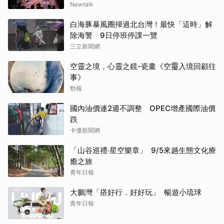
Newtalk
白海豚暴風圈掃過北台灣！最快「這時」解
除海警 9日停班停課一覽
三立新聞網
空靈之境，心靈之鏡-瓷畫《空𩆜入境回顧往
事》
勁報
國內油價連2週不調整 OPEC增產國際油價
跌
卡優新聞網
「山谷巡禮‧星空樂章」 9/5來趟生態文化療
癒之旅
青年日報
大鵬灣「搭好行．好好玩」 暢遊小琉球
青年日報