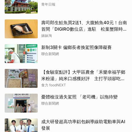
青年日報
壽司郎生鮭魚買2送1、大腹鮪魚40元！台南
首間「DIGIRO數位店」進駐 松葉蟹限時上
桌
姊妹淘
新制3關卡 偏鄉長者換駕照像障礙賽
聯合新聞網
【食驗室點評】大甲區農會「禾樂幸福芋鄉
米粉湯」純米口感獲好評 主打芋頭卻吃不
到存在感
食力 foodNEXT
憂體檢沒過失駕照 「老司機」以拖待變
聯合新聞網
成大研發超高功率鋁包銅導線助電動車與AI
發展