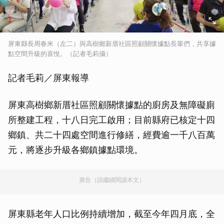
屏東縣長周春米（左二）與高樹鄉新厝社區照顧關懷據點長輩們，共享據
點空間升級的喜悅。（記者毛莉攝）
記者毛莉／屏東報導
屏東高樹鄉新厝社區照顧關懷據點的廚房及無障礙廁
所整建工程，十八日完工啟用；目前縣府已核定十四
鄉鎮、共二十四處空間進行修繕，經費逾一千八百萬
元，將逐步升級各鄉鎮據點環境。
廣告（請繼續閱讀本文）
屏東縣老年人口比例持續增加，截至今年四月底，全