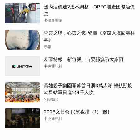
國內油價連2週不調整 OPEC增產國際油價
跌
卡優新聞網
空靈之境，心靈之鏡-瓷畫《空𩆜入境回顧往
事》
勁報
豪雨特報 新竹縣、苗栗縣慎防大豪雨
中央通訊社
高雄親子樂園開幕首日湧3萬人潮 輕軌凱旋
武昌站單日進出4千人次
Newtalk
2026文博會 民眾夜排（1）(圖)
中央通訊社