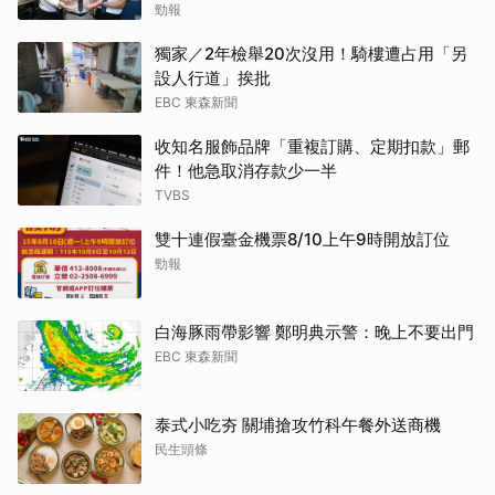
勁報
獨家／2年檢舉20次沒用！騎樓遭占用「另
設人行道」挨批
EBC 東森新聞
收知名服飾品牌「重複訂購、定期扣款」郵
件！他急取消存款少一半
TVBS
雙十連假臺金機票8/10上午9時開放訂位
勁報
白海豚雨帶影響 鄭明典示警：晚上不要出門
EBC 東森新聞
泰式小吃夯 關埔搶攻竹科午餐外送商機
民生頭條