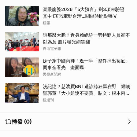
盲眼龍婆2026「5大預言」剩3項未驗證
其中1項恐牽動台灣...關鍵時間點曝光
鏡報
誰那麼大膽？近身賴總統一旁特勤人員卻不
以為意 照片曝光網笑翻
自由電子報
妹子穿中國內褲！逛一半「整件掉出裙底」
同事全看光 畫面曝
民視新聞網
洗記憶？慈濟買BNT遭詐綠狂轟在野 網朝
聖郭董「大小姐說不要買」貼文：根本兩碼
事
鏡週刊
轉發 (0)