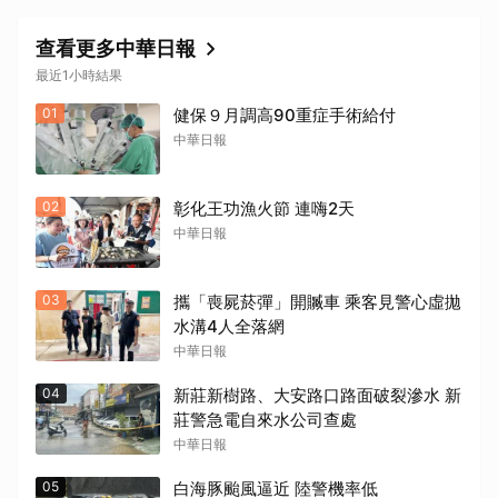
查看更多中華日報
最近1小時結果
01
健保９月調高90重症手術給付
中華日報
02
彰化王功漁火節 連嗨2天
中華日報
03
攜「喪屍菸彈」開贓車 乘客見警心虛拋
水溝4人全落網
中華日報
04
新莊新樹路、大安路口路面破裂滲水 新
莊警急電自來水公司查處
中華日報
05
白海豚颱風逼近 陸警機率低