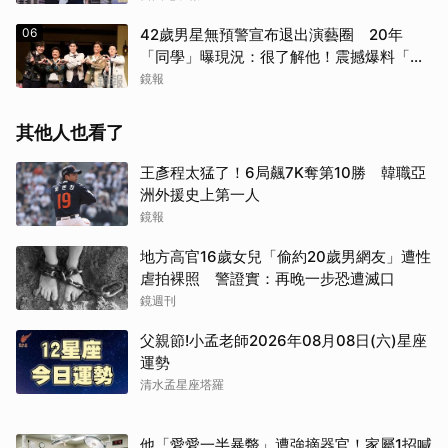
06
42歲男星無預警宣布退出演藝圈 20年
「同學」曝現況：很了解他！震撼爆料「恐
懼」這件事
鏡報
其他人也看了
王彥程太猛了！6局飆7K奪第10勝 韓職亞
洲外援史上第一人
鏡報
地方高官16歲女兒「偷約20歲男網友」遭性
虐拍裸照 警證實：再晚一步恐遭滅口
鏡週刊
父親節!小孟老師2026年08月08日(六)星座
運勢
清水孟星座塔羅
他「愛愛一半暴斃」遭強摘器官！家屬1招喊