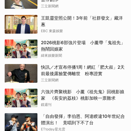
三立新聞網
王凱靈堂照公開！3年前「社群發文」藏洋
蔥
EBC 東森娛樂
2026桃影6部強片登場 小薰帶「鬼祖先」
熱鬧回娘家
緯來娛樂新聞
快訊／才宣布停播1周！網紅「肥大叔」2天
前最後露臉驚傳離世 粉專證實
三立新聞網
六強片齊聚桃影 小薰《祖先鬼》回桃影娘
家 《長安的荔枝》桃影加映一票難求
鏡週刊
「自由發揮」李伯恩、阿達睽違10年世紀合
體演出！ 竟唱到下不了台
ETtoday星光雲