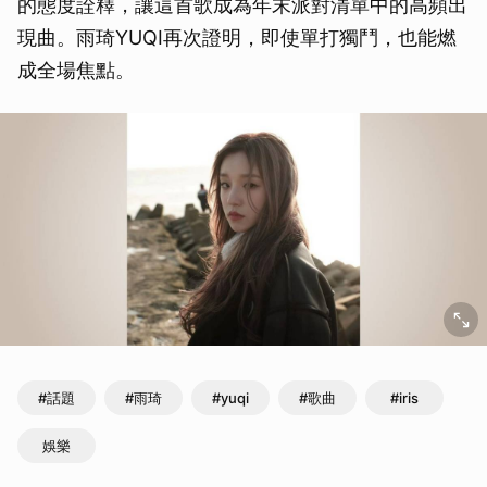
的態度詮釋，讓這首歌成為年末派對清單中的高頻出
現曲。雨琦YUQI再次證明，即使單打獨鬥，也能燃
成全場焦點。
#話題
#雨琦
#yuqi
#歌曲
#iris
娛樂