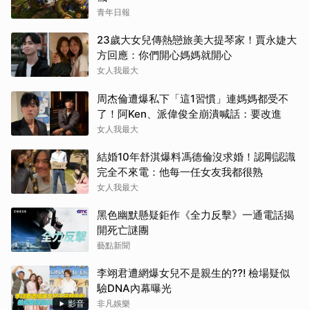
青年日報
23歲大女兒傳熱戀旅美大提琴家！賈永婕大
方回應：你們開心媽媽就開心
女人我最大
周杰倫遭爆私下「這1習慣」連媽媽都受不
了！阿Ken、派偉俊全崩潰喊話：要改進
女人我最大
結婚10年舒淇爆料馮德倫沒求婚！認剛認識
完全不來電：他每一任女友我都很熟
女人我最大
黑色幽默懸疑鉅作《全力反擊》一通電話揭
開死亡謎團
藝點新聞
李翊君遭網爆女兒不是親生的??! 檢場疑似
驗DNA內幕曝光
影音
非凡娛樂