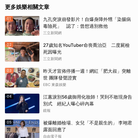
更多娛樂相關文章
01
九孔突淚崩發影片！自爆身障外甥「染腸病
毒險死」 認了：曾想過別救他
三立新聞網
02
27歲知名YouTuber命喪喬治亞 二度屍檢
死因曝光
三立新聞網
03
昨天才宣佈停播一週！網紅「肥大叔」突離
世 團隊發聲證實
EBC 東森娛樂
04
江蕙淚別56歲御用化妝師！哭到不敢現身告
別式 經紀人曝心碎內幕
鏡報
05
被爆離婚檢場、女兒「不是親生的」 李翊君
露面回應了
自由電子報