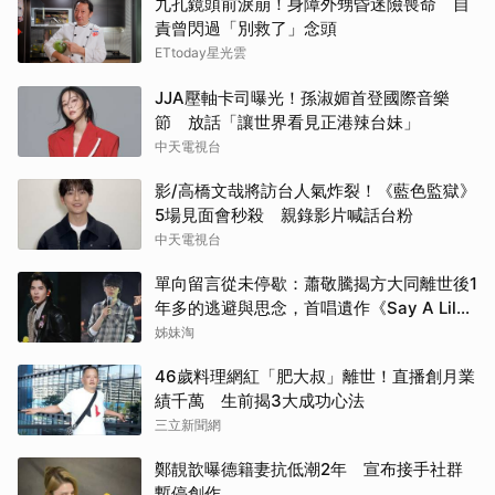
九孔鏡頭前淚崩！身障外甥昏迷險喪命 自
責曾閃過「別救了」念頭
ETtoday星光雲
JJA壓軸卡司曝光！孫淑媚首登國際音樂
節 放話「讓世界看見正港辣台妹」
中天電視台
影/高橋文哉將訪台人氣炸裂！《藍色監獄》
5場見面會秒殺 親錄影片喊話台粉
中天電視台
單向留言從未停歇：蕭敬騰揭方大同離世後1
年多的逃避與思念，首唱遺作《Say A Lil
Something》
姊妹淘
46歲料理網紅「肥大叔」離世！直播創月業
績千萬 生前揭3大成功心法
三立新聞網
鄭靚歆曝德籍妻抗低潮2年 宣布接手社群
暫停創作