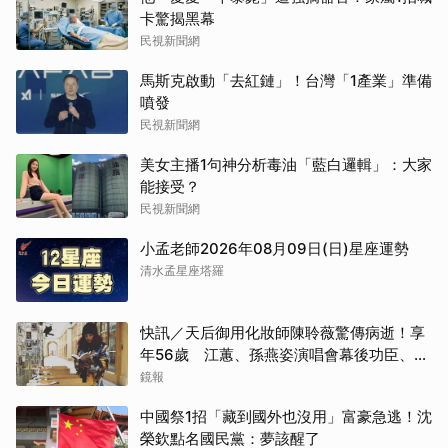
卡驚揭黑幕
民視新聞網
馬斯克啟動「去紅鏈」！台灣「1產業」準備
噴發
民視新聞網
美女主播1句神分析毒油「藍白邏輯」：大家
能接受？
民視新聞網
小孟老師2026年08月09日(日)星座運勢
清水孟星座塔羅
快訊／天后御用化妝師陳聆薇驚傳病逝！享
年56歲 江蕙、孫燕姿演唱會幕後功臣、蔡
健雅崩潰難接受
鏡報
中國祭1招「藏到國外也沒用」富豪急逃！沈
榮欽點名國民黨：夢該醒了