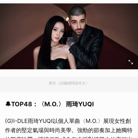
廣告（請繼續閱讀本文）
🔔TOP48：〈M.O.〉 雨琦YUQI
(G)I-DLE雨琦YUQI以個人單曲〈M.O.〉展現女性創
作者的堅定氣場與時尚美學。強勁的節奏加上她獨特