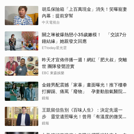
胡瓜保險箱「上百萬現金」消失！笑曝寵妻
內幕：提前穿幫
中天電視台
關之琳被爆熱戀小35歲嫩模！ 「交談7分
鐘結緣」她親發文回應
ETtoday星光雲
昨天才宣佈停播一週！網紅「肥大叔」突離
世 團隊發聲證實
EBC 東森娛樂
金鐘男配震撼「家暴」畫面曝光！推下樓拳
打腳踢、痛罵「廢物」 孕妻動胎氣醫院爆
激烈衝突
鏡報
王凱留信告別《百味人生》：決定先退一
步 靈堂遺照曝光！曾用「有溫度的微笑」
祝賀母親節快樂
鏡報