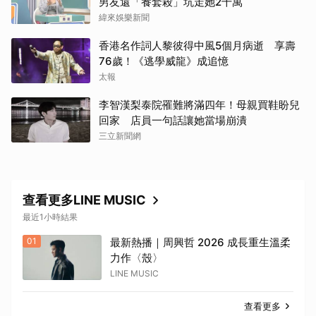
男友還「養套殺」坑走她2千萬
緯來娛樂新聞
香港名作詞人黎彼得中風5個月病逝 享壽
76歲！《逃學威龍》成追憶
太報
李智漢梨泰院罹難將滿四年！母親買鞋盼兒
回家 店員一句話讓她當場崩潰
三立新聞網
查看更多LINE MUSIC
最近1小時結果
01
最新熱播｜周興哲 2026 成長重生溫柔
力作〈殼〉
LINE MUSIC
查看更多