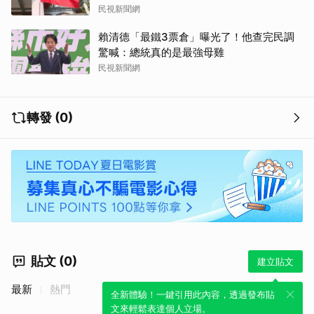
民視新聞網
賴清德「最鐵3票倉」曝光了！他查完民調
驚喊：總統真的是最強母雞
民視新聞網
轉發 (0)
貼文 (0)
建立貼文
最新
熱門
全新體驗！一鍵引用此內容，透過發布貼
文來輕鬆表達個人立場。