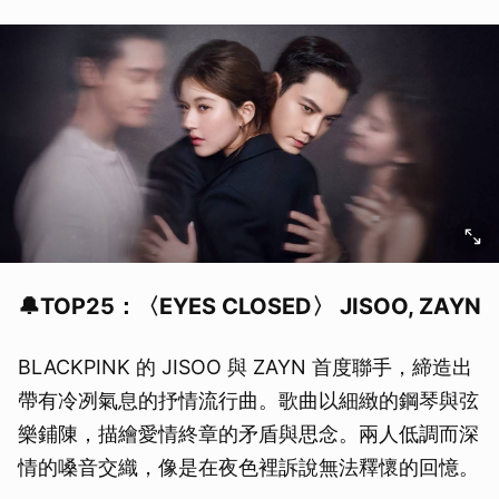
🔔TOP25：〈EYES CLOSED〉 JISOO, ZAYN
BLACKPINK 的 JISOO 與 ZAYN 首度聯手，締造出
帶有冷冽氣息的抒情流行曲。歌曲以細緻的鋼琴與弦
樂鋪陳，描繪愛情終章的矛盾與思念。兩人低調而深
情的嗓音交織，像是在夜色裡訴說無法釋懷的回憶。