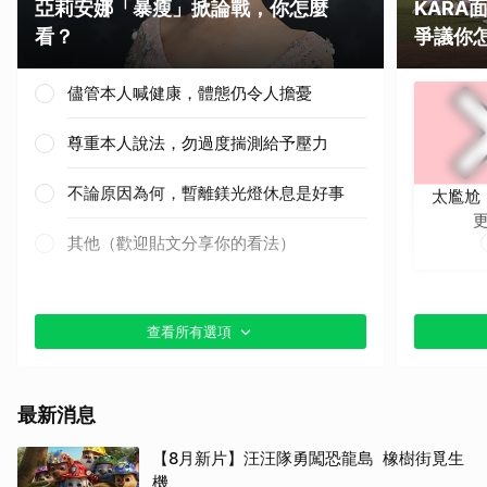
亞莉安娜「暴瘦」掀論戰，你怎麼
KAR
看？
爭議你
儘管本人喊健康，體態仍令人擔憂
尊重本人說法，勿過度揣測給予壓力
不論原因為何，暫離鎂光燈休息是好事
太尷尬
其他（歡迎貼文分享你的看法）
查看所有選項
最新消息
【8月新片】汪汪隊勇闖恐龍島 橡樹街覓生
機