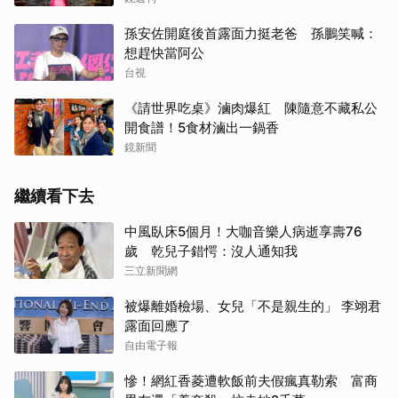
孫安佐開庭後首露面力挺老爸 孫鵬笑喊：
想趕快當阿公
台視
《請世界吃桌》滷肉爆紅 陳隨意不藏私公
開食譜！5食材滷出一鍋香
鏡新聞
繼續看下去
中風臥床5個月！大咖音樂人病逝享壽76
歲 乾兒子錯愕：沒人通知我
三立新聞網
被爆離婚檢場、女兒「不是親生的」 李翊君
露面回應了
自由電子報
慘！網紅香菱遭軟飯前夫假瘋真勒索 富商