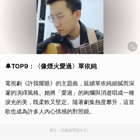
🔔TOP9：〈像煙火愛過〉單依純
電視劇《許我耀眼》的主題曲，延續單依純細膩而深
邃的演繹風格。她將「愛過」的絢爛與消逝唱成一種
淚光的美，既柔軟又堅定。隨著劇集熱度攀升，這首
歌也成為許多人內心情感的對照鏡。
廣告（請繼續閱讀本文）