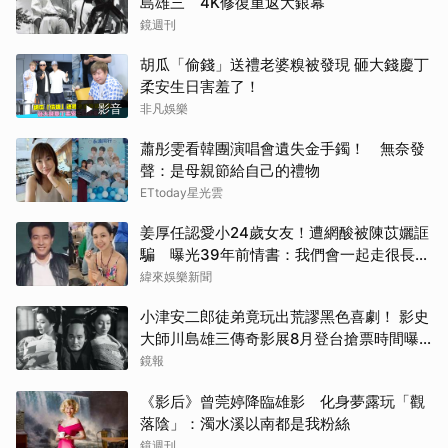
島雄三 4K修復重返大銀幕
鏡週刊
胡瓜「偷錢」送禮老婆糗被發現 砸大錢慶丁
柔安生日害羞了！
影音
非凡娛樂
蕭彤雯看韓團演唱會遺失金手鐲！ 無奈發
聲：是母親節給自己的禮物
ETtoday星光雲
姜厚任認愛小24歲女友！遭網酸被陳苡孋誆
騙 曝光39年前情書：我們會一起走很長的
路
緯來娛樂新聞
小津安二郎徒弟竟玩出荒謬黑色喜劇！ 影史
大師川島雄三傳奇影展8月登台搶票時間曝
光
鏡報
《影后》曾莞婷降臨雄影 化身夢露玩「觀
落陰」：濁水溪以南都是我粉絲
鏡週刊