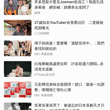
李多慧新片驚見Joeman前員工！熟面孔現
身幕後 網笑喊：跳槽美女老闆了
鏡報
27歲知名YouTuber命喪喬治亞 二度屍檢
死因曝光
三立新聞網
傅子純病逝！愛妻曝「遺願安排中」：我們
會找到彼此的
EBC 東森娛樂
白海豚颱風威脅在即 許富凱週六開唱...未
演竟先道歉
ETtoday星光雲
王彩樺現身味全龍開球！鬆口「最後一次調
整」哽咽憶亡母吐心聲
EBC 東森娛樂
笑著笑著就哭了 被遺忘的日本喜劇天才川