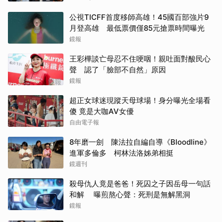
公視TICFF首度移師高雄！45國百部強片9
月登高雄 最低票價僅85元搶票時間曝光
鏡報
王彩樺談亡母忍不住哽咽！親吐面對酸民心
聲 認了「臉部不自然」原因
鏡報
超正女球迷現蹤天母球場！身分曝光全場看
傻 竟是大咖AV女優
自由電子報
8年磨一劍 陳法拉自編自導《Bloodline》
進軍多倫多 柯林法洛姊弟相挺
鏡週刊
殺母仇人竟是爸爸！死囚之子因岳母一句話
和解 曝煎熬心聲：死刑是無解黑洞
鏡報