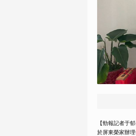
【勁報記者于郁
於屏東榮家辦理