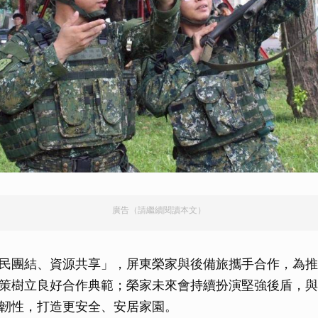
廣告（請繼續閱讀本文）
民團結、資源共享」，屏東榮家與後備旅攜手合作，為推
策樹立良好合作典範；榮家未來會持續扮演堅強後盾，與
韌性，打造更安全、安居家園。