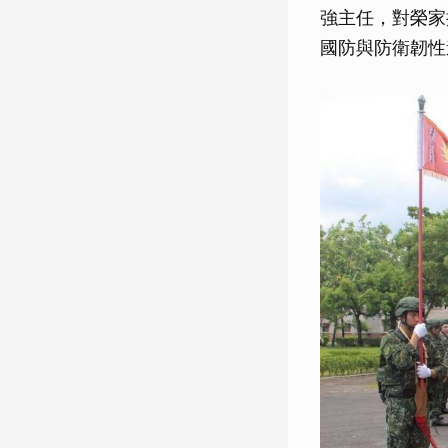
強主任，對榮家
國防與防衛韌性