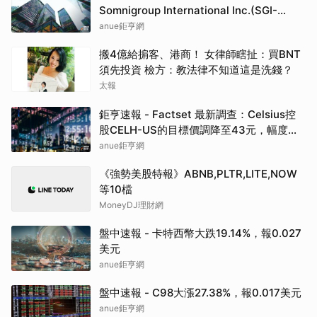
Somnigroup International Inc.(SGI-
US)EPS預估下修至3元，預估目標價為
anue鉅亨網
94.00元
搬4億給掮客、港商！ 女律師瞎扯：買BNT
須先投資 檢方：教法律不知道這是洗錢？
太報
鉅亨速報 - Factset 最新調查：Celsius控
股CELH-US的目標價調降至43元，幅度約
3.37%
anue鉅亨網
《強勢美股特報》ABNB,PLTR,LITE,NOW
等10檔
MoneyDJ理財網
盤中速報 - 卡特西幣大跌19.14%，報0.027
美元
anue鉅亨網
盤中速報 - C98大漲27.38%，報0.017美元
anue鉅亨網