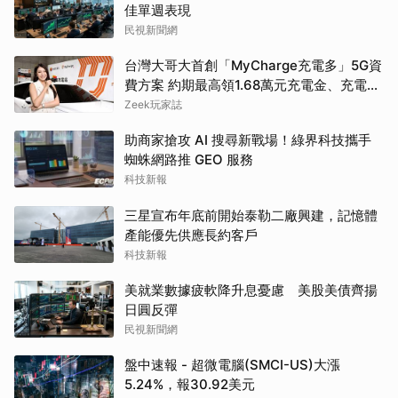
佳單週表現
民視新聞網
台灣大哥大首創「MyCharge充電多」5G資
費方案 約期最高領1.68萬元充電金、充電最
高89折
Zeek玩家誌
助商家搶攻 AI 搜尋新戰場！綠界科技攜手
蜘蛛網路推 GEO 服務
科技新報
三星宣布年底前開始泰勒二廠興建，記憶體
產能優先供應長約客戶
科技新報
美就業數據疲軟降升息憂慮 美股美債齊揚
日圓反彈
民視新聞網
盤中速報 - 超微電腦(SMCI-US)大漲
5.24%，報30.92美元