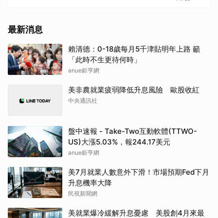
最新消息
賴清德：0-18歲每月5千津貼明年上路 籲
「此時不生更待何時」
anue鉅亨網
美非農就業疲弱降低升息風險 歐股收紅
中央通訊社
盤中速報 - Take-Two互動軟體(TTWO-
US)大漲5.03%，報244.17美元
anue鉅亨網
美7月就業人數意外下滑！市場預期Fed下月
升息機率大降
民視新聞網
美就業爆冷緩解升息憂慮 美股創4月來最