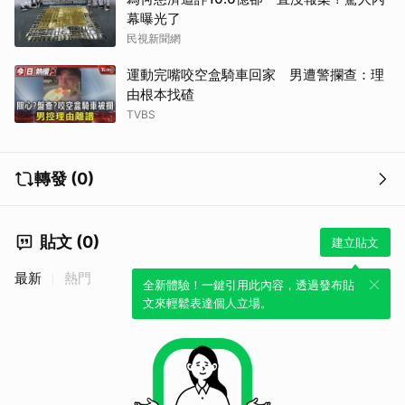
幕曝光了
民視新聞網
運動完嘴咬空盒騎車回家 男遭警攔查：理
由根本找碴
TVBS
轉發 (0)
貼文 (0)
建立貼文
最新
熱門
全新體驗！一鍵引用此內容，透過發布貼
文來輕鬆表達個人立場。