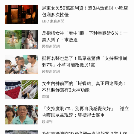
屏東女欠50萬高利貸！遭3惡煞追討 小吃店
包廂多次性侵
EBC 東森新聞
反指標女神「看中1股」下秒重跌近6％！一
票人抖了：求放過
民視新聞網
挺柯名醫也急了！民眾黨驚傳「支持率慘崩
剩7%」小草可能改挺另1黨
民視新聞網
女生內褲前面的「蝴蝶結」真正用途曝光！
不只裝飾還有2大神功能
造咖
「支持度剩7%，別再自我感覺良好」 謝立
功嘆民眾黨現況：雙標得太嚴重
鏡週刊
為何慈濟遭詐10.6億卻一直沒報案？驚人內