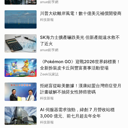
anue鉅亨網
川普大砍離岸風電！數十億美元補償開發商
科技新報
SK海力士擴產嚇跌美光 但新產能遠水救不
了近火
anue鉅亨網
《Pokémon GO》迎戰2026世界錦標賽！
全新扮裝皮卡丘與豐富賽事活動登場
Zeek玩家誌
拒絕盲從歐美數據！漢康結盟台灣癌症登月
計畫破解不抽菸女性肺癌密碼
科技新報
AI 伺服器需求強勁，緯創 7 月營收站穩
3,000 億元、前七月超去年全年
科技新報