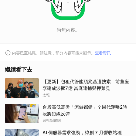
尚無內容。
取消
內容已至結尾。請注意，部分內容可能未顯示。
查看資訊
繼續看下去
【更新】包租代管龍頭兆基遭搜索 前董座
李建成涉挪7億 當庭逮捕聲押禁見
太報
台股高低震盪「怎做都錯」？周代運曝2時
段將短線反彈
民視新聞網
AI 伺服器需求強勁，緯創 7 月營收站穩