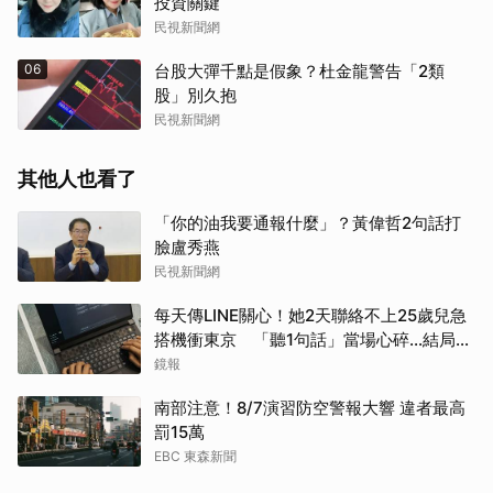
投資關鍵
民視新聞網
06
台股大彈千點是假象？杜金龍警告「2類
股」別久抱
民視新聞網
其他人也看了
「你的油我要通報什麼」？黃偉哲2句話打
臉盧秀燕
民視新聞網
每天傳LINE關心！她2天聯絡不上25歲兒急
搭機衝東京 「聽1句話」當場心碎...結局看
哭網
鏡報
南部注意！8/7演習防空警報大響 違者最高
罰15萬
EBC 東森新聞