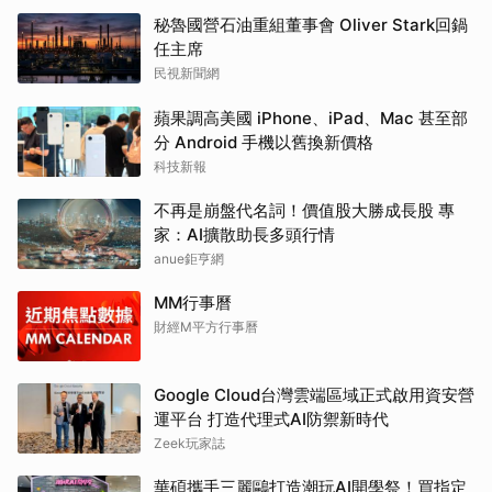
秘魯國營石油重組董事會 Oliver Stark回鍋
任主席
民視新聞網
蘋果調高美國 iPhone、iPad、Mac 甚至部
分 Android 手機以舊換新價格
科技新報
不再是崩盤代名詞！價值股大勝成長股 專
家：AI擴散助長多頭行情
anue鉅亨網
MM行事曆
財經M平方行事曆
Google Cloud台灣雲端區域正式啟用資安營
運平台 打造代理式AI防禦新時代
Zeek玩家誌
華碩攜手三麗鷗打造潮玩AI開學祭！買指定