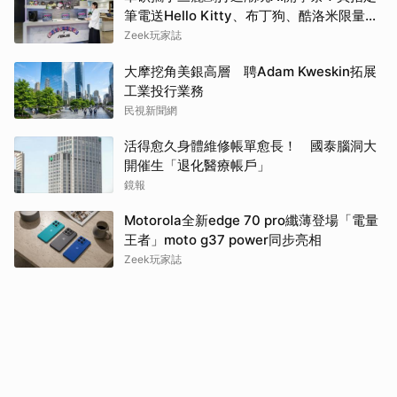
筆電送Hello Kitty、布丁狗、酷洛米限量娃
娃吊飾再抽巴黎雙人機票
Zeek玩家誌
大摩挖角美銀高層 聘Adam Kweskin拓展
工業投行業務
民視新聞網
活得愈久身體維修帳單愈長！ 國泰腦洞大
開催生「退化醫療帳戶」
鏡報
Motorola全新edge 70 pro纖薄登場「電量
王者」moto g37 power同步亮相
Zeek玩家誌