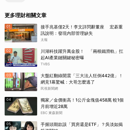
更多理財相關文章
01
接手兆基僅2天！李文詳閃辭董座 宏碁重
訊說明：發現內部管理缺失
太報
02
川湖科技躍升萬金股！ 「兩根鐵滑軌」扛
起AI產業鏈關鍵秘密曝
TVBS
03
大盤紅翻綠開震「三大法人狂倒442億」！
網見1幕驚喊：大哥怎麼逃了
民視新聞網
04
獨家／金價衝高！1公斤金塊值458萬 較1個
月前增近28萬
EBC 東森新聞
05
手握頭期款該「買房還是ETF」？吳淡如揭