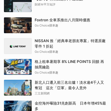
財經Ｍ平方短評
Foxtron 全車系推出八月限時優惠
Go Choice購車趣
NISSAN 推「經典車老朋友專案」特選原廠
零件 1 折起
Go Choice購車趣
格上租車暑期享 8% LINE POINTS 回饋 再
抽黑鑰匙
Go Choice購車趣
新北人口遷入前三名出爐！淡水逾4千人又
奪冠 這次「亞軍」最令人意外
三立新聞網
金控海外曝險31兆創新高 日本年增45%最
多