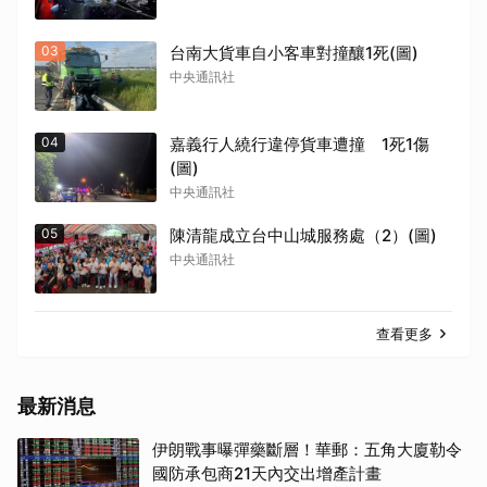
取消
03
台南大貨車自小客車對撞釀1死(圖)
中央通訊社
04
嘉義行人繞行違停貨車遭撞 1死1傷
(圖)
中央通訊社
05
陳清龍成立台中山城服務處（2）(圖)
中央通訊社
查看更多
最新消息
伊朗戰事曝彈藥斷層！華郵：五角大廈勒令
國防承包商21天內交出增產計畫