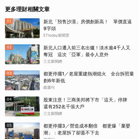
更多理財相關文章
01
新北「預售沙漠」房價創新高！ 單價直逼
9字頭
ETtoday新聞雲
02
新北人口遷入前三名出爐！淡水逾4千人又
奪冠 這次「亞軍」最令人意外
三立新聞網
03
都更停擺1／老屋重建熱潮熄火 全台拆照量
創6年新低
鏡週刊
04
股東注意！三商美邦將下市「這天」停牌
還有252名千張大戶
三立新聞網
05
都更停擺3／營造成本翻倍 都更爆「棄嬰
潮」：老屋拆了卻蓋不下去