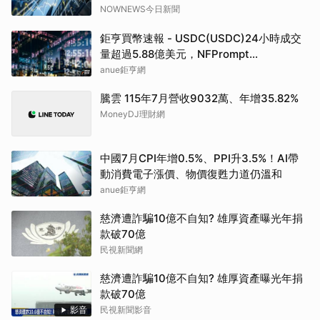
NOWNEWS今日新聞
鉅亨買幣速報 - USDC(USDC)24小時成交
量超過5.88億美元，NFPrompt
Token(NFP)24小時漲幅達66.2%
anue鉅亨網
騰雲 115年7月營收9032萬、年增35.82%
MoneyDJ理財網
中國7月CPI年增0.5%、PPI升3.5%！AI帶
動消費電子漲價、物價復甦力道仍溫和
anue鉅亨網
慈濟遭詐騙10億不自知? 雄厚資產曝光年捐
款破70億
民視新聞網
慈濟遭詐騙10億不自知? 雄厚資產曝光年捐
款破70億
影音
民視新聞影音