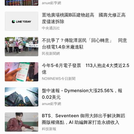
anue鉅亨網
置地廣場桃園B區建物超高 國壽允修正高
度儘速拆除
中央通訊社
不抗爭了？傳龍潭居民「回心轉意」 同意
台積電1.4奈米廠進駐
民視新聞網
今年5-6月電子發票 113人抱走4大獎近2.5
億
NOWNEWS今日新聞
盤中速報 - Dymension大漲25.56%，報
0.02美元
anue鉅亨網
BTS、Seventeen 御用大師出手解決舞蹈
圈版權痛點，AI 助編舞家打造永續收入
科技新報