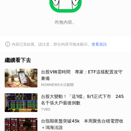
尚無內容。
內容已至結尾。請注意，部分內容可能未顯示。
查看資訊
繼續看下去
台股V轉需時間 專家：ETF這樣配置攻守
兼備
NOWNEWS今日新聞
台股大變動！「這1檔」9/1正式下市 245
名千張大戶最後倒數
TVBS
台指期夜盤突破45k 本周聚焦台積電營收
＋鴻海法說