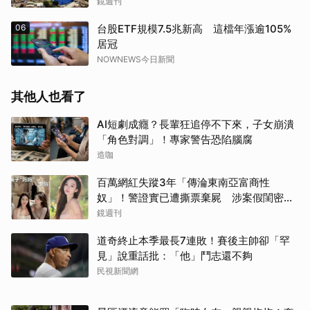
鏡週刊
06
台股ETF規模7.5兆新高 這檔年漲逾105%
居冠
NOWNEWS今日新聞
其他人也看了
AI短劇成癮？長輩狂追停不下來，子女崩潰
「角色對調」！專家警告恐陷腦腐
造咖
百萬網紅失蹤3年「傳淪東南亞富商性
奴」！警證實已遭撕票棄屍 涉案假閨密近
況曝光
鏡週刊
道奇終止本季最長7連敗！賽後主帥卻「罕
見」說重話批：「他」鬥志還不夠
民視新聞網