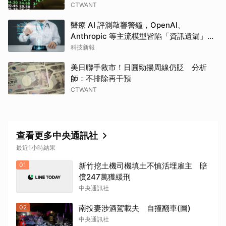
CTWANT
醫療 AI 評測敲響警鐘，OpenAI、
Anthropic 等主流模型皆陷「資訊遺漏」盲
點
科技新報
美日聯手救市！日圓勁揚周線仍貶 分析
師：不排除再干預
CTWANT
查看更多中央通訊社
最近1小時結果
01
新竹挖土機司機填土不慎活埋雇主 賠
償247萬獲緩刑
中央通訊社
02
南投妻涉酒駕載夫 自撞翻車(圖)
中央通訊社