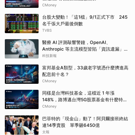
CMoney
台股大變動！「這1檔」9/1正式下市 245
名千張大戶最後倒數
TVBS
醫療 AI 評測敲響警鐘，OpenAI、
Anthropic 等主流模型皆陷「資訊遺漏」盲
點
科技新報
富邦基金A類型，33歲老字號憑什麼擠進高
配息前十名？
CMoney
同樣是台灣科技基金，這檔近 1 年漲
148%，路博邁台灣5G股票基金有什麼特
別？
CMoney
巴菲特的「現金山」動了！阿貝爾接班終結
連14季賣股 單季砸6450億
太報