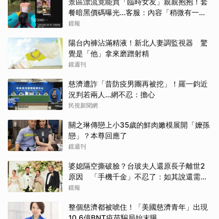
景區漂流竟能買「臨時女友」親親抱抱！套
餐暗黑價碼曝光…客服：內容「稍微有一點
尺度」
鏡報
陽台內褲沾滿精液！新北人妻調監視器 驚
覺是「他」拿來磨蹭射精
鏡週刊
慈濟遭詐「昔防疫男團再被挖」！羅一鈞近
況判若兩人…網不忍：擔心
民視新聞網
關之琳傳戀上小35歲的鮮肉嫩模展開「嬤孫
戀」？本尊回應了
鏡週刊
婆媳隔空撕破臉？台玻夫人還原長子離世2
原因 「手機千金」不忍了：如其說還需要
離開嗎？
鏡報
整個慈濟都被唬住！「美國慈濟青年」出現
10.6億BNT疫苗騙局始末曝