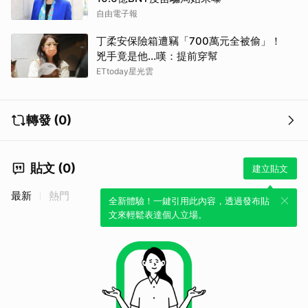
自由電子報
丁柔安保險箱遭竊「700萬元全被偷」！
兇手竟是他...嘆：提前穿幫
ETtoday星光雲
轉發 (0)
貼文 (0)
建立貼文
最新
熱門
全新體驗！一鍵引用此內容，透過發布貼
文來輕鬆表達個人立場。