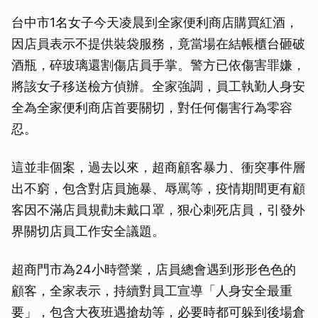
台中市1名女子今天凌晨到全家便利商店購買紅酒，
因店員表示不提供裝袋服務，竟當場在結帳櫃台砸破
酒瓶，碎玻璃還割傷店員手掌。警方已依傷害罪嫌，
將該女子移送檢方偵辦。全家強調，員工執勤人身安
全為全家便利商店首要關切，對任何傷害行為零容
忍。
這並非個案，過去以來，超商顧客暴力、衝突事件層
出不窮，包含對店員施暴、辱罵等，疫情期間更有顧
客因不滿店員規勸未戴口罩，狠心刺死店員，引發外
界關切店員工作安全議題。
超商門市為24小時營業，店員總會遇到形形色色的
顧客，全家表示，持續對員工宣導「人身安全最重
要」，包含大夜班遇搶劫等，必要時都可躲到後場倉