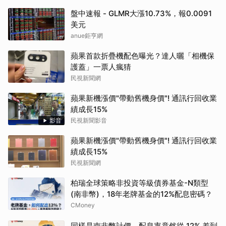
盤中速報 - GLMR大漲10.73%，報0.0091
美元
anue鉅亨網
蘋果首款折疊機配色曝光？達人曬「相機保
護蓋」一票人瘋猜
民視新聞網
蘋果新機漲價"帶動舊機身價"! 通訊行回收業
績成長15%
影音
民視新聞影音
蘋果新機漲價"帶動舊機身價"! 通訊行回收業
績成長15%
民視新聞網
柏瑞全球策略非投資等級債券基金-N類型
(南非幣)，18年老牌基金的12%配息密碼？
CMoney
同樣是南非幣計價，配息率竟然從 12% 差到